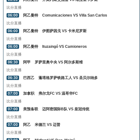
比分直播
06:00
阿乙曼特
Comunicaciones VS Villa San Carlos
比分直播
06:00
阿乙曼特
伊图萨因戈 VS 卡米尼罗斯
比分直播
06:00
阿乙曼特
Ituzaingó VS Camioneros
比分直播
06:30
阿甲
罗萨里奥中央 VS 阿尔多斯维
比分直播
06:30
巴西乙
蓬塔格罗萨铁路工人 VS 圣贝尔纳多
比分直播
07:00
加拿职
弗尔戈FC VS 温哥华FC
比分直播
07:00
美预备联
迈阿密国际B队 VS 皇冠传统
比分直播
07:00
阿乙
米德兰 VS 迈普
比分直播