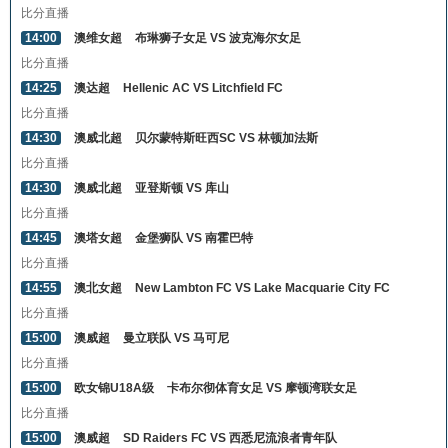
比分直播
14:00
澳维女超
布琳狮子女足 VS 波克海尔女足
比分直播
14:25
澳达超
Hellenic AC VS Litchfield FC
比分直播
14:30
澳威北超
贝尔蒙特斯旺西SC VS 林顿加法斯
比分直播
14:30
澳威北超
亚登斯顿 VS 库山
比分直播
14:45
澳塔女超
金堡狮队 VS 南霍巴特
比分直播
14:55
澳北女超
New Lambton FC VS Lake Macquarie City FC
比分直播
15:00
澳威超
曼立联队 VS 马可尼
比分直播
15:00
欧女锦U18A级
卡布尔彻体育女足 VS 摩顿湾联女足
比分直播
15:00
澳威超
SD Raiders FC VS 西悉尼流浪者青年队