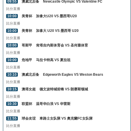
09:55
澳威北后备
Newcastle Olympic VS Valentine FC
比分直播
10:00
美青杯
加拿大U20 VS 墨西哥U20
比分直播
10:00
美青杯
加拿大 U20 VS 墨西哥 U20
比分直播
10:00
哥斯甲
肯塔吉内斯体育会 VS 圣何塞体育
比分直播
10:00
危地甲
马拉卡特高 VS 夏拉祖
比分直播
10:10
澳威北后备
Edgeworth Eagles VS Weston Bears
比分直播
10:15
澳塔女超
德文波特城前锋 VS 朗赛斯顿城
比分直播
10:30
联盟杯
温哥华白浪 VS 华雷斯
比分直播
11:55
球会友谊
車路士女队隊 VS 奧克蘭FC女队隊
比分直播