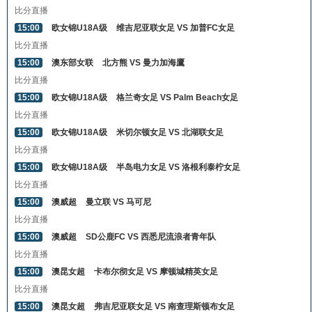
比分直播
15:00
欧女锦U18A级
维吉尼亚联女足 VS 加普FC女足
比分直播
15:00
澳东部女联
北方熊 VS 曼力加海鷹
比分直播
15:00
欧女锦U18A级
格兰奇女足 VS Palm Beach女足
比分直播
15:00
欧女锦U18A级
米切尔顿女足 VS 北湖联女足
比分直播
15:00
欧女锦U18A级
半岛电力女足 VS 洛根利泰柠女足
比分直播
15:00
澳威超
曼立联 VS 马可尼
比分直播
15:00
澳威超
SD公鹿FC VS 西悉尼流浪者青年队
比分直播
15:00
澳昆女超
卡布尔彻女足 VS 摩顿城精英女足
比分直播
15:00
澳昆女超
弗吉尼亚联女足 VS 南查理斯顿布女足