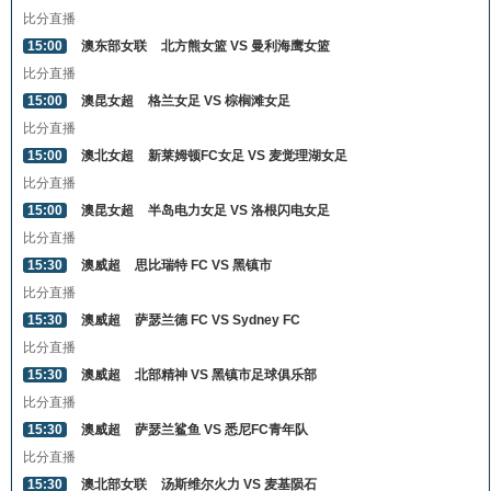
比分直播
15:00
澳东部女联
北方熊女篮 VS 曼利海鹰女篮
比分直播
15:00
澳昆女超
格兰女足 VS 棕榈滩女足
比分直播
15:00
澳北女超
新莱姆顿FC女足 VS 麦觉理湖女足
比分直播
15:00
澳昆女超
半岛电力女足 VS 洛根闪电女足
比分直播
15:30
澳威超
思比瑞特 FC VS 黑镇市
比分直播
15:30
澳威超
萨瑟兰德 FC VS Sydney FC
比分直播
15:30
澳威超
北部精神 VS 黑镇市足球俱乐部
比分直播
15:30
澳威超
萨瑟兰鲨鱼 VS 悉尼FC青年队
比分直播
15:30
澳北部女联
汤斯维尔火力 VS 麦基陨石