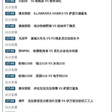
17:00
日职丙
SC相模原 VS 熊本深红
比分直播
17:00
澳东部联
ILLAWARRA HAWKS VS 萨瑟兰德鲨鱼
比分直播
17:00
澳南部联
埃尔特姆野猫 VS 纽纳华丁幽灵
比分直播
17:00
乌克甲
基辅火车头 VS FC维多尼古拉耶夫卡
比分直播
17:00
菲MPBL
帕赛航海者 VS 里扎尔金色冷却器
比分直播
17:00
欧锦U16B
瑞士U16 VS 冰岛U16
比分直播
17:00
欧锦U16B
英国U16 VS 匈牙利U16
比分直播
17:00
澳东部联
伊拉瓦拉沃拉塔鹰 VS 萨瑟兰鲨鱼
比分直播
17:00
俄甲
克拉斯诺亚尔斯克叶尼塞 VS 伊万诺沃纺织工工人
比分直播