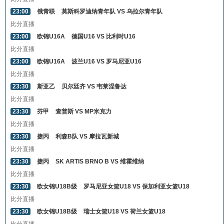
23:00
俄青联
莫斯科罗迪纳青年队 VS 乌拉尔青年队
比分直播
23:00
欧锦U16A
德国U16 VS 比利时U16
比分直播
23:00
欧锦U16A
波兰U16 VS 罗马尼亚U16
比分直播
23:30
斯亚乙
贝尔廷齐 VS 韦莱涅鲁达
比分直播
23:30
芬甲
查普斯 VS MP米克力
比分直播
23:30
捷丙
利森B队 VS 摩拉瓦新城
比分直播
23:30
捷丙
SK ARTIS BRNO B VS 维霍维纳
比分直播
23:30
欧女锦U18B级
罗马尼亚女篮U18 VS 保加利亚女篮U18
比分直播
23:30
欧女锦U18B级
瑞士女篮U18 VS 荷兰女篮U18