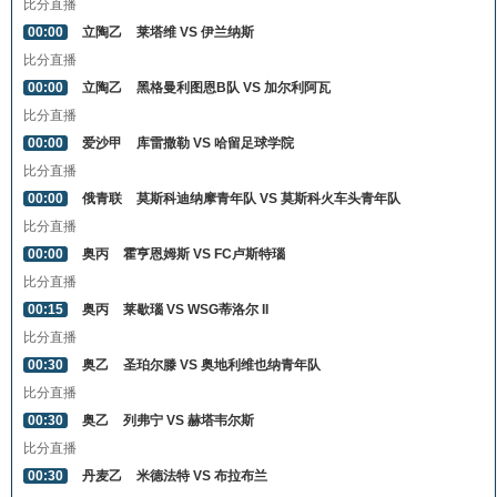
比分直播
00:00
立陶乙
莱塔维 VS 伊兰纳斯
比分直播
00:00
立陶乙
黑格曼利图恩B队 VS 加尔利阿瓦
比分直播
00:00
爱沙甲
库雷撒勒 VS 哈留足球学院
比分直播
00:00
俄青联
莫斯科迪纳摩青年队 VS 莫斯科火车头青年队
比分直播
00:00
奥丙
霍亨恩姆斯 VS FC卢斯特瑙
比分直播
00:15
奥丙
莱歇瑙 VS WSG蒂洛尔 II
比分直播
00:30
奥乙
圣珀尔滕 VS 奥地利维也纳青年队
比分直播
00:30
奥乙
列弗宁 VS 赫塔韦尔斯
比分直播
00:30
丹麦乙
米德法特 VS 布拉布兰