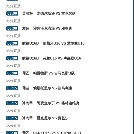
比分直播
03:00
英联杯
米德尔斯堡 VS 雷克瑟姆
比分直播
03:00
爱超
沙姆洛克流浪 VS 邓多克
比分直播
03:00
欧锦U16B
葡萄牙U16 VS 爱尔兰U16
比分直播
03:00
欧锦U16B
芬兰U16 VS 卢森堡U16
比分直播
03:00
葡乙
帕雷德斯 VS 吉马良斯B队
比分直播
03:15
葡超
埃斯托里尔 VS 法马利康
比分直播
03:15
冰岛甲
阿费查尔丁 VS 格林达维克
比分直播
03:15
冰岛甲
雷克尼尔 VS 费基尔
比分直播
03:30
葡乙
PAREDES VS VITÓRIA SC B