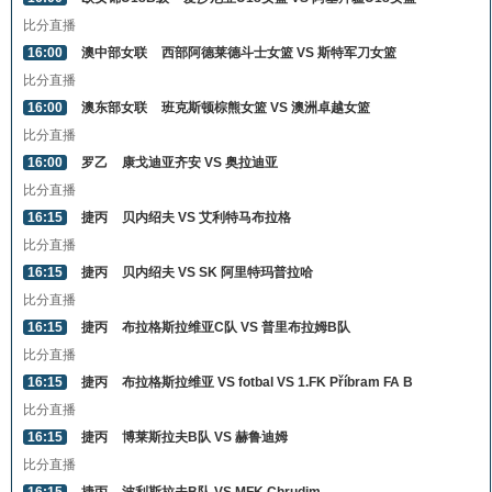
比分直播
16:00
澳中部女联
西部阿德莱德斗士女篮 VS 斯特军刀女篮
比分直播
16:00
澳东部女联
班克斯顿棕熊女篮 VS 澳洲卓越女篮
比分直播
16:00
罗乙
康戈迪亚齐安 VS 奥拉迪亚
比分直播
16:15
捷丙
贝内绍夫 VS 艾利特马布拉格
比分直播
16:15
捷丙
贝内绍夫 VS SK 阿里特玛普拉哈
比分直播
16:15
捷丙
布拉格斯拉维亚C队 VS 普里布拉姆B队
比分直播
16:15
捷丙
布拉格斯拉维亚 VS fotbal VS 1.FK Příbram FA B
比分直播
16:15
捷丙
博莱斯拉夫B队 VS 赫鲁迪姆
比分直播