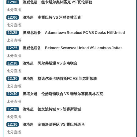
12:00
澳威北超
纽卡斯尔奥林匹克 VS 瓦伦蒂勒
比分直播
12:00
澳塔超
南霍巴特 VS 河畔奥林匹克
比分直播
12:25
澳威北后备
Adamstown Rosebud FC VS Cooks Hill United
比分直播
12:25
澳威北后备
Belmont Swansea United VS Lambton Jaffas
比分直播
12:30
澳塔超
阿尔弗斯通 VS 东南联合
比分直播
12:30
澳塔超
格诺尔基卡纳特斯FC VS 兰瑟斯顿联
比分直播
12:30
澳塔女超
伦瑟斯顿联合 VS 瑞维尔塞德奥林匹克
比分直播
12:30
澳塔超
德文波特城 VS 朗赛斯顿城
比分直播
12:30
澳塔超
金布洛治狮队 VS 霍巴特斑马
比分直播