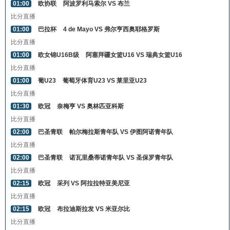
01:00
欧协联
阿波罗利马索尔 VS 布兰
比分直播
01:00
巴拉杯
4 de Mayo VS 弗尔亨西奥耶格罗斯
比分直播
01:00
欧女锦U16B级
阿塞拜疆女篮U16 VS 瑞典女篮U16
比分直播
01:00
葡U23
葡萄牙体育U23 VS 莱里亚U23
比分直播
01:30
欧冠
奈梅亨 VS 奥林匹亚科斯
比分直播
02:00
巴圣青联
帕尔梅拉斯青年队 VS 伊图阿诺青年队
比分直播
02:00
巴圣青联
诺瓦里桑蒂诺青年队 VS 圣保罗青年队
比分直播
02:15
欧冠
采列 VS 阿拉拉特亚美尼亚
比分直播
02:15
欧冠
布拉迪斯拉发 VS 米亚尔比
比分直播