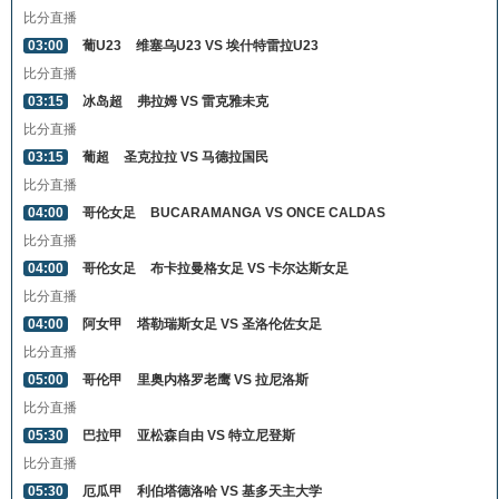
比分直播
03:00
葡U23
维塞乌U23 VS 埃什特雷拉U23
比分直播
03:15
冰岛超
弗拉姆 VS 雷克雅未克
比分直播
03:15
葡超
圣克拉拉 VS 马德拉国民
比分直播
04:00
哥伦女足
BUCARAMANGA VS ONCE CALDAS
比分直播
04:00
哥伦女足
布卡拉曼格女足 VS 卡尔达斯女足
比分直播
04:00
阿女甲
塔勒瑞斯女足 VS 圣洛伦佐女足
比分直播
05:00
哥伦甲
里奥内格罗老鹰 VS 拉尼洛斯
比分直播
05:30
巴拉甲
亚松森自由 VS 特立尼登斯
比分直播
05:30
厄瓜甲
利伯塔德洛哈 VS 基多天主大学