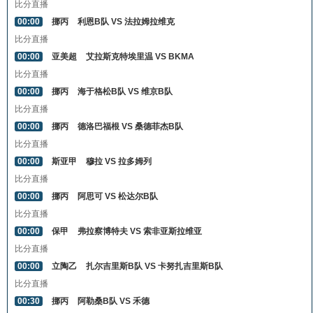
比分直播
00:00
挪丙
利恩B队 VS 法拉姆拉维克
比分直播
00:00
亚美超
艾拉斯克特埃里温 VS BKMA
比分直播
00:00
挪丙
海于格松B队 VS 维京B队
比分直播
00:00
挪丙
德洛巴福根 VS 桑德菲杰B队
比分直播
00:00
斯亚甲
穆拉 VS 拉多姆列
比分直播
00:00
挪丙
阿思可 VS 松达尔B队
比分直播
00:00
保甲
弗拉察博特夫 VS 索非亚斯拉维亚
比分直播
00:00
立陶乙
扎尔吉里斯B队 VS 卡努扎吉里斯B队
比分直播
00:30
挪丙
阿勒桑B队 VS 禾德