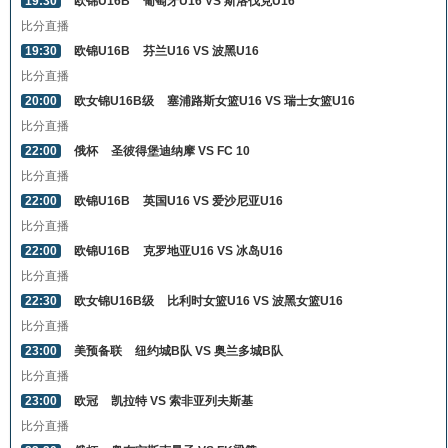
19:30
欧锦U16B
葡萄牙U16 VS 斯洛伐克U16
比分直播
19:30
欧锦U16B
芬兰U16 VS 波黑U16
比分直播
20:00
欧女锦U16B级
塞浦路斯女篮U16 VS 瑞士女篮U16
比分直播
22:00
俄杯
圣彼得堡迪纳摩 VS FC 10
比分直播
22:00
欧锦U16B
英国U16 VS 爱沙尼亚U16
比分直播
22:00
欧锦U16B
克罗地亚U16 VS 冰岛U16
比分直播
22:30
欧女锦U16B级
比利时女篮U16 VS 波黑女篮U16
比分直播
23:00
美预备联
纽约城B队 VS 奥兰多城B队
比分直播
23:00
欧冠
凯拉特 VS 索非亚列夫斯基
比分直播