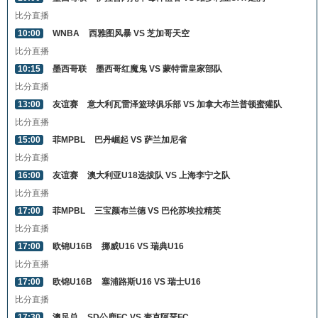
比分直播
10:00
WNBA
西雅图风暴 VS 芝加哥天空
比分直播
10:15
墨西哥联
墨西哥红魔鬼 VS 蒙特雷皇家部队
比分直播
13:00
友谊赛
意大利瓦雷泽篮球俱乐部 VS 加拿大布兰普顿蜜獾队
比分直播
15:00
菲MPBL
巴丹崛起 VS 萨兰加尼省
比分直播
16:00
友谊赛
澳大利亚U18选拔队 VS 上海李宁之队
比分直播
17:00
菲MPBL
三宝颜布兰德 VS 巴伦苏埃拉精英
比分直播
17:00
欧锦U16B
挪威U16 VS 瑞典U16
比分直播
17:00
欧锦U16B
塞浦路斯U16 VS 瑞士U16
比分直播
17:30
澳足总
SD公鹿FC VS 麦克阿瑟FC