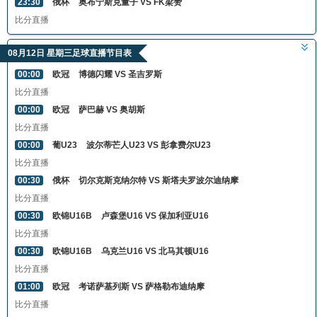
23:30
俄杯
奥布宁斯克量子 VS FK梁赞
比分直播
08月12日 星期三足球直播节目表
00:00
欧冠
博德闪耀 VS 圣吉罗斯
比分直播
00:00
欧冠
萨巴赫 VS 奥胡斯
比分直播
00:00
葡U23
波尔蒂芒人U23 VS 彭拿费尔U23
比分直播
00:30
俄杯
切尔克斯克纳尔特 VS 斯塔夫罗波尔迪纳摩
比分直播
00:30
欧锦U16B
卢森堡U16 VS 保加利亚U16
比分直播
00:30
欧锦U16B
乌克兰U16 VS 北马其顿U16
比分直播
01:00
欧冠
考诺萨基列斯 VS 萨格勒布迪纳摩
比分直播