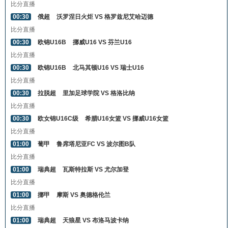
比分直播
00:30
俄超
沃罗涅日火炬 VS 格罗兹尼艾哈迈德
比分直播
00:30
欧锦U16B
挪威U16 VS 芬兰U16
比分直播
00:30
欧锦U16B
北马其顿U16 VS 瑞士U16
比分直播
00:30
拉脱超
里加足球学院 VS 格洛比纳
比分直播
00:30
欧女锦U16C级
希腊U16女篮 VS 挪威U16女篮
比分直播
01:00
葡甲
鲁席塔尼亚FC VS 波尔图B队
比分直播
01:00
瑞典超
瓦斯特拉斯 VS 尤尔加登
比分直播
01:00
挪甲
摩斯 VS 奥德格伦兰
比分直播
01:00
瑞典超
天狼星 VS 布洛马波卡纳