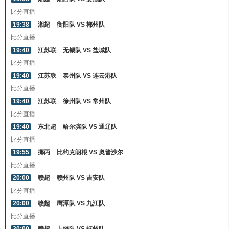
比分直播
19:38
湘超
衡阳队 VS 郴州队
比分直播
19:40
江苏联
无锡队 VS 盐城队
比分直播
19:40
江苏联
泰州队 VS 连云港队
比分直播
19:40
江苏联
徐州队 VS 常州队
比分直播
19:40
东北超
哈尔滨队 VS 通辽队
比分直播
19:55
挪丙
比约克朗根 VS 奥普沙尔
比分直播
20:00
赣超
赣州队 VS 吉安队
比分直播
20:00
赣超
鹰潭队 VS 九江队
比分直播