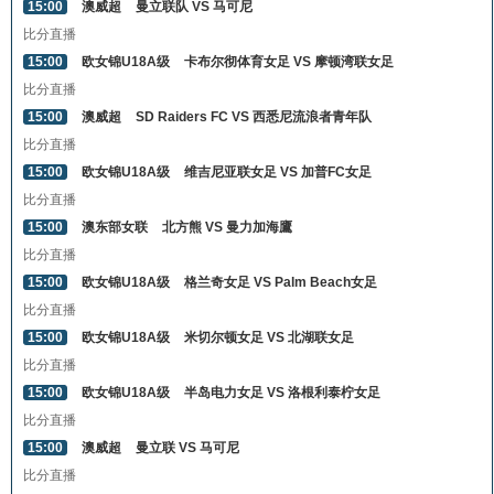
15:00
澳威超
曼立联队 VS 马可尼
比分直播
15:00
欧女锦U18A级
卡布尔彻体育女足 VS 摩顿湾联女足
比分直播
15:00
澳威超
SD Raiders FC VS 西悉尼流浪者青年队
比分直播
15:00
欧女锦U18A级
维吉尼亚联女足 VS 加普FC女足
比分直播
15:00
澳东部女联
北方熊 VS 曼力加海鷹
比分直播
15:00
欧女锦U18A级
格兰奇女足 VS Palm Beach女足
比分直播
15:00
欧女锦U18A级
米切尔顿女足 VS 北湖联女足
比分直播
15:00
欧女锦U18A级
半岛电力女足 VS 洛根利泰柠女足
比分直播
15:00
澳威超
曼立联 VS 马可尼
比分直播