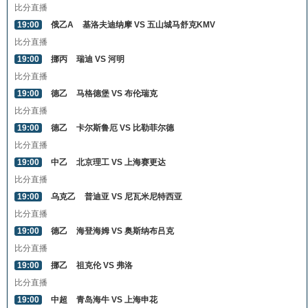
比分直播
19:00
俄乙A
基洛夫迪纳摩 VS 五山城马舒克KMV
比分直播
19:00
挪丙
瑞迪 VS 河明
比分直播
19:00
德乙
马格德堡 VS 布伦瑞克
比分直播
19:00
德乙
卡尔斯鲁厄 VS 比勒菲尔德
比分直播
19:00
中乙
北京理工 VS 上海赛更达
比分直播
19:00
乌克乙
普迪亚 VS 尼瓦米尼特西亚
比分直播
19:00
德乙
海登海姆 VS 奥斯纳布吕克
比分直播
19:00
挪乙
祖克伦 VS 弗洛
比分直播
19:00
中超
青岛海牛 VS 上海申花