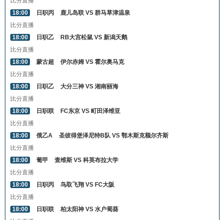
比分直播
18:00
日职丙
鹿儿岛联 VS 群马草津温泉
比分直播
18:00
日职乙
RB大宫松鼠 VS 新潟天鹅
比分直播
18:00
蒙古超
伊尔赤姆 VS 霍尔奥马克
比分直播
18:00
日职乙
大分三神 VS 湘南丽海
比分直播
18:00
日职联
FC东京 VS 町田泽维亚
比分直播
18:00
俄乙A
圣彼得堡泽尼特B队 VS 鄂木斯克额尔齐斯
比分直播
18:00
葡甲
查维斯 VS 科英布拉大学
比分直播
18:00
日职丙
鸟取飞翔 VS FC大阪
比分直播
18:00
日职联
柏太阳神 VS 水户蜀葵