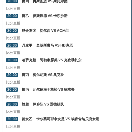
20:00
挪丙
奥斯图恩 VS 斯托尔桑
比分直播
20:00
挪乙
伊斯沃德 VS 卡积沙斯
比分直播
20:00
球会友谊
切尔西 VS AC米兰
比分直播
20:00
丹麦甲
奥胡斯费马 VS HB克厄
比分直播
20:00
哈萨克超
阿勒泰瑟美 VS 克孜勒扎尔
比分直播
20:00
挪丙
梅尔胡斯 VS 奥克拉
比分直播
20:00
挪丙
瓦尔德海于格松 VS 德杰夫
比分直播
20:00
赣超
萍乡队 VS 景德镇队
比分直播
20:00
德女乙
卡尔蔡司耶拿女足 VS 埃森舍纳贝克女足
比分直播