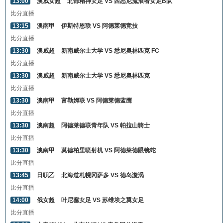
13:00
澳威女超
北部精神女足 VS 西悉尼流浪者女足B队
比分直播
13:15
澳南甲
伊斯特恩联 VS 阿德莱德竞技
比分直播
13:30
澳威超
新南威尔士大学 VS 悉尼奥林匹克 FC
比分直播
13:30
澳威超
新南威尔士大学 VS 悉尼奥林匹克
比分直播
13:30
澳南甲
富勒姆联 VS 阿德莱德蓝鹰
比分直播
13:30
澳南超
阿德莱德联青年队 VS 帕拉山骑士
比分直播
13:30
澳南甲
莫德柏里喷射机 VS 阿德莱德眼镜蛇
比分直播
13:45
日职乙
北海道札幌冈萨多 VS 德岛漩涡
比分直播
14:00
俄女超
叶尼塞女足 VS 苏维埃之翼女足
比分直播