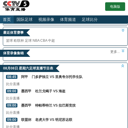
电脑版
首页
国际足球
视频录像
体育频道
足球比分
最近体育赛事
篮球
欧联杯
足球
NBA
CBA
中超
更多...
体育录像集锦
08月08日 星期六足球直播节目表
08:45
阿甲
门多萨独立 VS 里奥夸尔托学生队
比分直播
09:00
墨西甲
杜兰戈蝎子 VS 海盗
比分直播
09:00
墨西甲
特帕蒂特兰 VS 拉巴斯竞技
比分直播
09:00
联盟杯
老虎大学 VS 明尼苏达联
比分直播