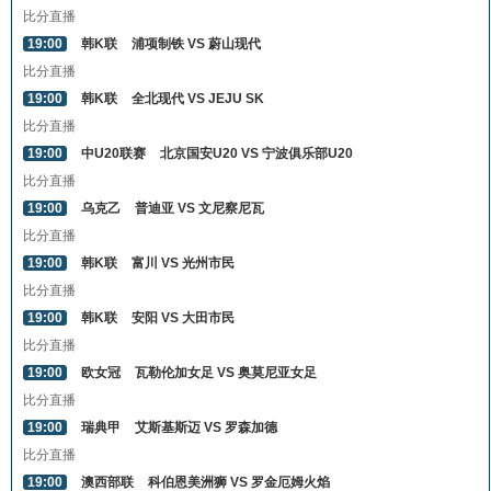
比分直播
19:00
韩K联
浦项制铁 VS 蔚山现代
比分直播
19:00
韩K联
全北现代 VS JEJU SK
比分直播
19:00
中U20联赛
北京国安U20 VS 宁波俱乐部U20
比分直播
19:00
乌克乙
普迪亚 VS 文尼察尼瓦
比分直播
19:00
韩K联
富川 VS 光州市民
比分直播
19:00
韩K联
安阳 VS 大田市民
比分直播
19:00
欧女冠
瓦勒伦加女足 VS 奥莫尼亚女足
比分直播
19:00
瑞典甲
艾斯基斯迈 VS 罗森加德
比分直播
19:00
澳西部联
科伯恩美洲狮 VS 罗金厄姆火焰