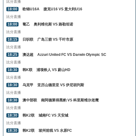
比分直播
18:00
欧锦U16A
捷克U16 VS 意大利U16
比分直播
18:00
葡乙
奥利维伦斯 VS 路勒坦诺
比分直播
18:15
日职联
广岛三箭 VS 千叶市原
比分直播
18:25
澳达超
Azzuri United FC VS Darwin Olympic SC
比分直播
18:30
韩K联
浦项铁人 VS 蔚山HD
比分直播
18:30
乌克甲
亚历山德里亚 VS 伊尼胡列斯
比分直播
18:30
澳中部联
南阿德莱得黑豹 VS 科里斯维尔老鹰
比分直播
18:30
韩K2联
城南FC VS 天安城
比分直播
18:30
韩K2联
坡州前线 VS 水原FC