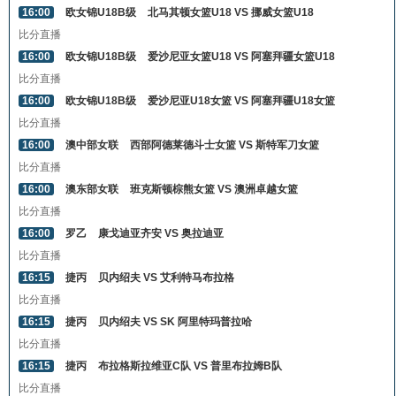
16:00
欧女锦U18B级
北马其顿女篮U18 VS 挪威女篮U18
比分直播
16:00
欧女锦U18B级
爱沙尼亚女篮U18 VS 阿塞拜疆女篮U18
比分直播
16:00
欧女锦U18B级
爱沙尼亚U18女篮 VS 阿塞拜疆U18女篮
比分直播
16:00
澳中部女联
西部阿德莱德斗士女篮 VS 斯特军刀女篮
比分直播
16:00
澳东部女联
班克斯顿棕熊女篮 VS 澳洲卓越女篮
比分直播
16:00
罗乙
康戈迪亚齐安 VS 奥拉迪亚
比分直播
16:15
捷丙
贝内绍夫 VS 艾利特马布拉格
比分直播
16:15
捷丙
贝内绍夫 VS SK 阿里特玛普拉哈
比分直播
16:15
捷丙
布拉格斯拉维亚C队 VS 普里布拉姆B队
比分直播