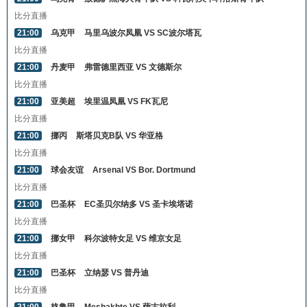
比分直播
21:00
乌克甲
马里乌波尔凤凰 VS SC波尔塔瓦
比分直播
21:00
丹麦甲
弗雷德里西亚 VS 文德斯尔
比分直播
21:00
亚美超
埃里温凤凰 VS FK瓦尼
比分直播
21:00
挪丙
斯塔贝克B队 VS 华亚格
比分直播
21:00
球会友谊
Arsenal VS Bor. Dortmund
比分直播
21:00
巴圣杯
EC圣贝尔纳多 VS 圣卡埃塔诺
比分直播
21:00
挪女甲
科尔波特女足 VS 维京女足
比分直播
21:00
巴圣杯
立纳瑟 VS 普丹迪
比分直播