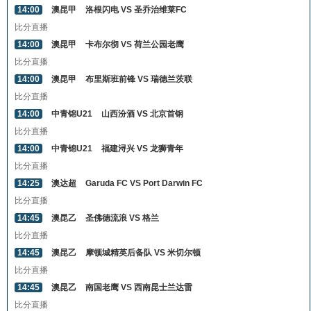
14:00
澳昆甲
洛根闪电 VS 圣乔治维莱FC
比分直播
14:00
澳昆甲
卡布尔彻 VS 荷兰公园老鹰
比分直播
14:00
澳昆甲
布里斯班前锋 VS 瑞德兰茨联
比分直播
14:00
中青锦U21
山西汾酒 VS 北京首钢
比分直播
14:00
中青锦U21
福建浔兴 VS 龙狮青年
比分直播
14:25
澳达超
Garuda FC VS Port Darwin FC
比分直播
14:45
澳昆乙
圣佛德流浪 VS 格兰
比分直播
14:45
澳昆乙
摩顿城精英后备队 VS 米切尔顿
比分直播
14:45
澳昆乙
南国老鹰 VS 西南昆士兰达雷
比分直播