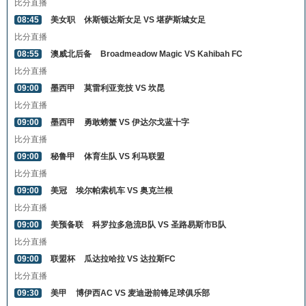
比分直播
08:45
美女职
休斯顿达斯女足 VS 堪萨斯城女足
比分直播
08:55
澳威北后备
Broadmeadow Magic VS Kahibah FC
比分直播
09:00
墨西甲
莫雷利亚竞技 VS 坎昆
比分直播
09:00
墨西甲
勇敢螃蟹 VS 伊达尔戈蓝十字
比分直播
09:00
秘鲁甲
体育生队 VS 利马联盟
比分直播
09:00
美冠
埃尔帕索机车 VS 奥克兰根
比分直播
09:00
美预备联
科罗拉多急流B队 VS 圣路易斯市B队
比分直播
09:00
联盟杯
瓜达拉哈拉 VS 达拉斯FC
比分直播
09:30
美甲
博伊西AC VS 麦迪逊前锋足球俱乐部