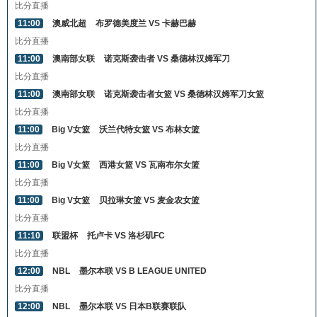
比分直播
11:00
澳威北超
布罗德美度兰 VS 卡赫巴赫
比分直播
11:00
澳南部女联
诺克斯袭击者 VS 桑德林汉姆军刀
比分直播
11:00
澳南部女联
诺克斯袭击者女篮 VS 桑德林汉姆军刀女篮
比分直播
11:00
Big V女篮
沃兰代特女篮 VS 布林女篮
比分直播
11:00
Big V女篮
西港女篮 VS 瓦南布尔女篮
比分直播
11:00
Big V女篮
贝拉琳女篮 VS 麦金农女篮
比分直播
11:10
联盟杯
托卢卡 VS 洛杉矶FC
比分直播
12:00
NBL
墨尔本联 VS B LEAGUE UNITED
比分直播
12:00
NBL
墨尔本联 VS 日本B联赛联队