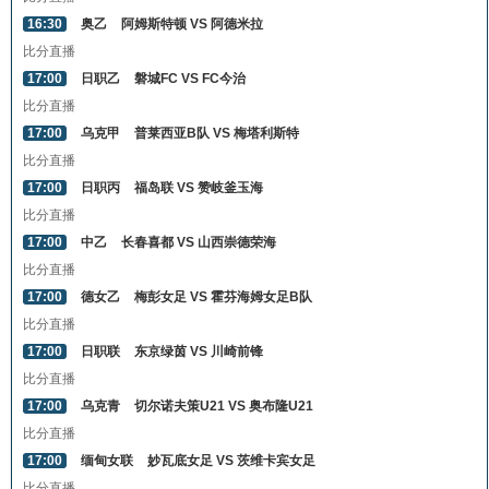
16:30
奥乙
阿姆斯特顿 VS 阿德米拉
比分直播
17:00
日职乙
磐城FC VS FC今治
比分直播
17:00
乌克甲
普莱西亚B队 VS 梅塔利斯特
比分直播
17:00
日职丙
福岛联 VS 赞岐釜玉海
比分直播
17:00
中乙
长春喜都 VS 山西崇德荣海
比分直播
17:00
德女乙
梅彭女足 VS 霍芬海姆女足B队
比分直播
17:00
日职联
东京绿茵 VS 川崎前锋
比分直播
17:00
乌克青
切尔诺夫策U21 VS 奥布隆U21
比分直播
17:00
缅甸女联
妙瓦底女足 VS 茨维卡宾女足
比分直播