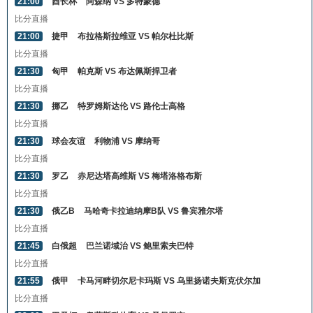
21:00
酋长杯
阿森纳 VS 多特蒙德
比分直播
21:00
捷甲
布拉格斯拉维亚 VS 帕尔杜比斯
比分直播
21:30
匈甲
帕克斯 VS 布达佩斯捍卫者
比分直播
21:30
挪乙
特罗姆斯达伦 VS 路伦士高格
比分直播
21:30
球会友谊
利物浦 VS 摩纳哥
比分直播
21:30
罗乙
赤尼达塔高维斯 VS 梅塔洛格布斯
比分直播
21:30
俄乙B
马哈奇卡拉迪纳摩B队 VS 鲁宾雅尔塔
比分直播
21:45
白俄超
巴兰诺域治 VS 鲍里索夫巴特
比分直播
21:55
俄甲
卡马河畔切尔尼卡玛斯 VS 乌里扬诺夫斯克伏尔加
比分直播