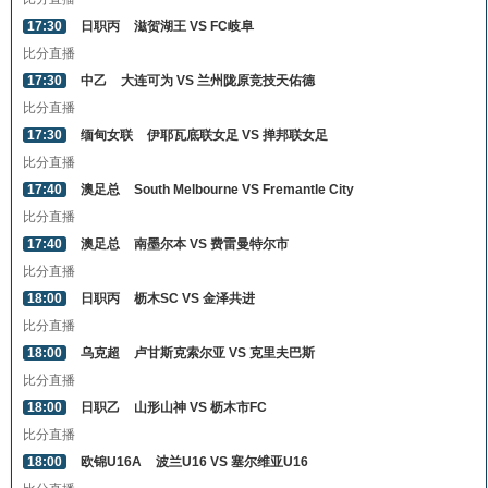
17:30
日职丙
滋贺湖王 VS FC岐阜
比分直播
17:30
中乙
大连可为 VS 兰州陇原竞技天佑德
比分直播
17:30
缅甸女联
伊耶瓦底联女足 VS 掸邦联女足
比分直播
17:40
澳足总
South Melbourne VS Fremantle City
比分直播
17:40
澳足总
南墨尔本 VS 费雷曼特尔市
比分直播
18:00
日职丙
枥木SC VS 金泽共进
比分直播
18:00
乌克超
卢甘斯克索尔亚 VS 克里夫巴斯
比分直播
18:00
日职乙
山形山神 VS 枥木市FC
比分直播
18:00
欧锦U16A
波兰U16 VS 塞尔维亚U16