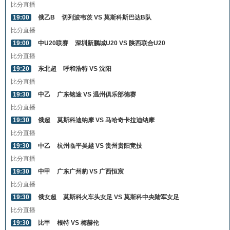
比分直播
19:00
俄乙B
切列波韦茨 VS 莫斯科斯巴达B队
比分直播
19:00
中U20联赛
深圳新鹏城U20 VS 陕西联合U20
比分直播
19:20
东北超
呼和浩特 VS 沈阳
比分直播
19:30
中乙
广东铭途 VS 温州俱乐部德赛
比分直播
19:30
俄超
莫斯科迪纳摩 VS 马哈奇卡拉迪纳摩
比分直播
19:30
中乙
杭州临平吴越 VS 贵州贵阳竞技
比分直播
19:30
中甲
广东广州豹 VS 广西恒宸
比分直播
19:30
俄女超
莫斯科火车头女足 VS 莫斯科中央陆军女足
比分直播
19:30
比甲
根特 VS 梅赫伦