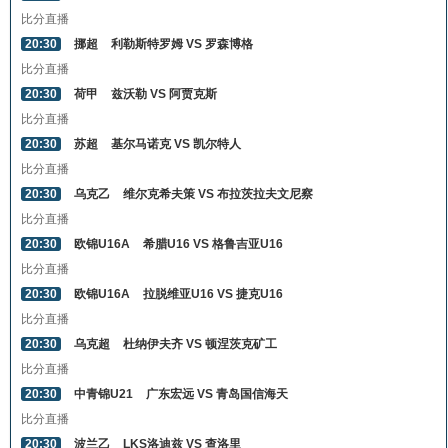
比分直播
20:30
挪超
利勒斯特罗姆 VS 罗森博格
比分直播
20:30
荷甲
兹沃勒 VS 阿贾克斯
比分直播
20:30
苏超
基尔马诺克 VS 凯尔特人
比分直播
20:30
乌克乙
维尔克希夫策 VS 布拉茨拉夫文尼察
比分直播
20:30
欧锦U16A
希腊U16 VS 格鲁吉亚U16
比分直播
20:30
欧锦U16A
拉脱维亚U16 VS 捷克U16
比分直播
20:30
乌克超
杜纳伊夫齐 VS 顿涅茨克矿工
比分直播
20:30
中青锦U21
广东宏远 VS 青岛国信海天
比分直播
20:30
波兰乙
LKS洛迪兹 VS 查洛里