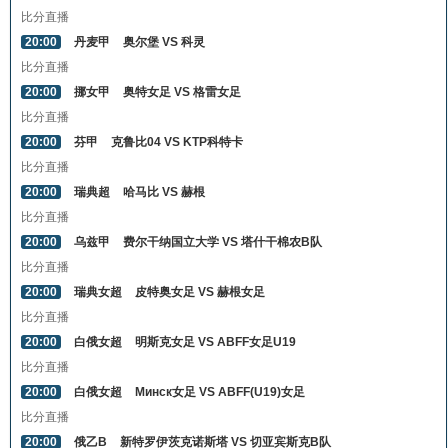
比分直播
20:00
丹麦甲
奥尔堡 VS 科灵
比分直播
20:00
挪女甲
奥特女足 VS 格雷女足
比分直播
20:00
芬甲
克鲁比04 VS KTP科特卡
比分直播
20:00
瑞典超
哈马比 VS 赫根
比分直播
20:00
乌兹甲
费尔干纳国立大学 VS 塔什干棉农B队
比分直播
20:00
瑞典女超
皮特奥女足 VS 赫根女足
比分直播
20:00
白俄女超
明斯克女足 VS ABFF女足U19
比分直播
20:00
白俄女超
Минск女足 VS ABFF(U19)女足
比分直播
20:00
俄乙B
新特罗伊茨克诺斯塔 VS 切亚宾斯克B队