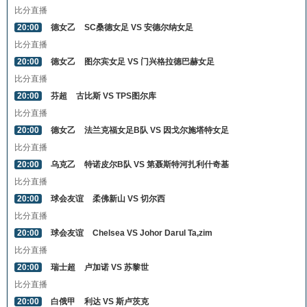
比分直播
20:00
德女乙
SC桑德女足 VS 安德尔纳女足
比分直播
20:00
德女乙
图尔宾女足 VS 门兴格拉德巴赫女足
比分直播
20:00
芬超
古比斯 VS TPS图尔库
比分直播
20:00
德女乙
法兰克福女足B队 VS 因戈尔施塔特女足
比分直播
20:00
乌克乙
特诺皮尔B队 VS 第聂斯特河扎利什奇基
比分直播
20:00
球会友谊
柔佛新山 VS 切尔西
比分直播
20:00
球会友谊
Chelsea VS Johor Darul Ta,zim
比分直播
20:00
瑞士超
卢加诺 VS 苏黎世
比分直播
20:00
白俄甲
利达 VS 斯卢茨克