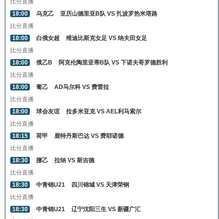
比分直播
18:00
乌克乙
亚历山德里亚B队 VS 扎波罗热米塔路
比分直播
18:00
白俄女超
维迪比斯克女足 VS 纳夫田女足
比分直播
18:00
俄乙B
阿克伦陶里亚蒂B队 VS 下诺夫哥罗德胜利
比分直播
18:00
葡乙
AD马尔科 VS 费雷拉
比分直播
18:00
球会友谊
拉多米亚克 VS AEL利马索尔
比分直播
18:15
荷甲
鹿特丹斯巴达 VS 费耶诺德
比分直播
18:30
挪乙
拉纳 VS 斯吉德
比分直播
18:30
中青锦U21
四川锦城 VS 天津荣钢
比分直播
18:30
中青锦U21
辽宁沈阳三生 VS 新疆广汇