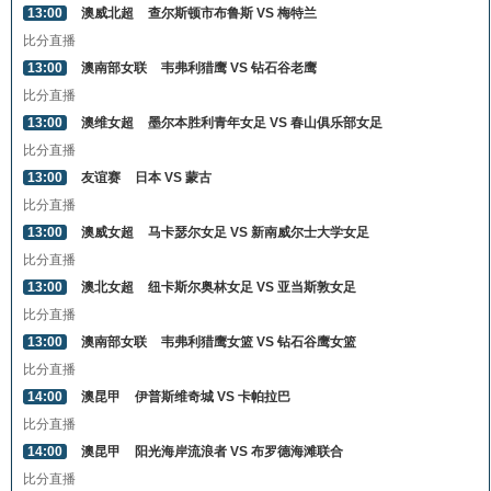
13:00
澳威北超
查尔斯顿市布鲁斯 VS 梅特兰
比分直播
13:00
澳南部女联
韦弗利猎鹰 VS 钻石谷老鹰
比分直播
13:00
澳维女超
墨尔本胜利青年女足 VS 春山俱乐部女足
比分直播
13:00
友谊赛
日本 VS 蒙古
比分直播
13:00
澳威女超
马卡瑟尔女足 VS 新南威尔士大学女足
比分直播
13:00
澳北女超
纽卡斯尔奥林女足 VS 亚当斯敦女足
比分直播
13:00
澳南部女联
韦弗利猎鹰女篮 VS 钻石谷鹰女篮
比分直播
14:00
澳昆甲
伊普斯维奇城 VS 卡帕拉巴
比分直播
14:00
澳昆甲
阳光海岸流浪者 VS 布罗德海滩联合
比分直播