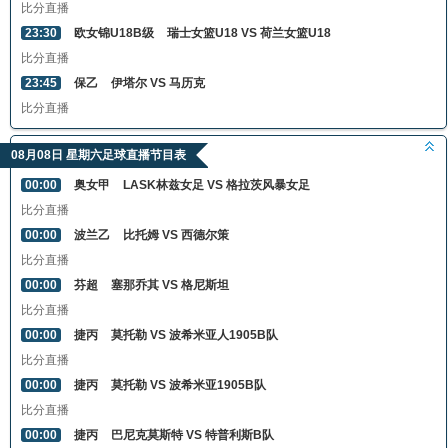
比分直播
23:30
欧女锦U18B级
瑞士女篮U18 VS 荷兰女篮U18
比分直播
23:45
保乙
伊塔尔 VS 马历克
比分直播
08月08日 星期六足球直播节目表
00:00
奥女甲
LASK林兹女足 VS 格拉茨风暴女足
比分直播
00:00
波兰乙
比托姆 VS 西德尔策
比分直播
00:00
芬超
塞那乔其 VS 格尼斯坦
比分直播
00:00
捷丙
莫托勒 VS 波希米亚人1905B队
比分直播
00:00
捷丙
莫托勒 VS 波希米亚1905B队
比分直播
00:00
捷丙
巴尼克莫斯特 VS 特普利斯B队