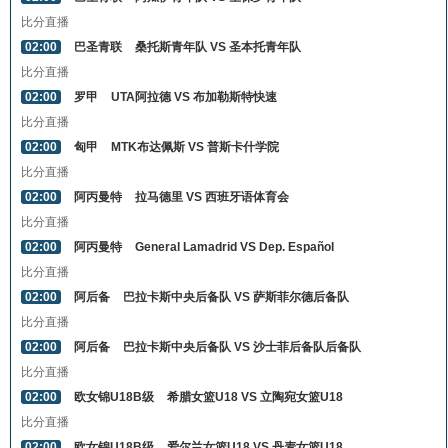
比分直播
02:00
巴圣青联
桑托斯青年队 VS 圣本托青年队
比分直播
02:00
罗甲
UTA阿拉德 VS 布加勒斯特快速
比分直播
02:00
匈甲
MTK布达佩斯 VS 普斯卡什学院
比分直播
02:00
阿丙曼特
拉马德里 VS 西班牙语体育会
比分直播
02:00
阿丙曼特
General Lamadrid VS Dep. Español
比分直播
02:00
阿后备
巴拉卡斯中央后备队 VS 萨斯菲尔德后备队
比分直播
02:00
阿后备
巴拉卡斯中央后备队 VS 沙士菲后备队后备队
比分直播
02:00
欧女锦U18B级
希腊女篮U18 VS 立陶宛女篮U18
比分直播
02:00
欧女锦U18B级
爱尔兰女篮U18 VS 丹麦女篮U18