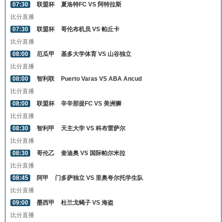
07:30
联盟杯
夏洛特FC VS 阿特拉斯
比分直播
07:30
联盟杯
哥伦布机员 VS 帕丘卡
比分直播
08:00
厄瓜甲
基多大学体育 VS 山谷独立
比分直播
08:00
智利联
Puerto Varas VS ABA Ancud
比分直播
08:00
联盟杯
辛辛那提FC VS 美洲狮
比分直播
08:30
智利甲
天主大学 VS 科布雷萨尔
比分直播
08:30
哥伦乙
奎迪奥 VS 国际帕尔米拉
比分直播
08:45
阿甲
门多萨独立 VS 里奥夸尔托学生队
比分直播
09:00
墨西甲
杜兰戈蝎子 VS 海盗
比分直播