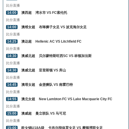
比分直播
14:00
澳西超
湾水市 VS FC索伦托
比分直播
14:00
澳维女超
布琳狮子女足 VS 波克海尔女足
比分直播
14:25
澳达超
Hellenic AC VS Litchfield FC
比分直播
14:30
澳威北超
贝尔蒙特斯旺西SC VS 林顿加法斯
比分直播
14:30
澳威北超
亚登斯顿 VS 库山
比分直播
14:45
澳塔女超
金堡狮队 VS 南霍巴特
比分直播
14:55
澳北女超
New Lambton FC VS Lake Macquarie City FC
比分直播
15:00
澳威超
曼立联队 VS 马可尼
比分直播
15:00
欧女锦U18A级
卡布尔彻体育女足 VS 摩顿湾联女足