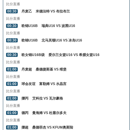
比分直播
00:30
丹麦乙
米德法特 VS 布拉布兰
比分直播
00:30
欧锦U16B
瑞典U16 VS 波黑U16
比分直播
00:30
欧锦U16B
北马其顿U16 VS 冰岛U16
比分直播
00:30
欧女锦U16B级
爱尔兰女篮U16 VS 希腊女篮U16
比分直播
01:00
丹麦超
桑德捷斯基 VS 维堡
比分直播
01:00
球会友谊
富勒姆 VS 水晶宫
比分直播
01:00
挪丙
艾科拉 VS 瓦尔豪格
比分直播
01:00
德丙
曼海姆 VS 杜塞尔多夫
比分直播
01:00
挪超
桑德菲杰 VS KFUM奥斯陆