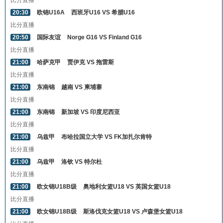
比分直播
20:30
欧锦U16A
西班牙U16 VS 希腊U16
比分直播
20:50
国际友谊
Norge G16 VS Finland G16
比分直播
21:00
哈萨克甲
贾伊克 VS 拖雷斯
比分直播
21:00
东南锦
越南 VS 柬埔寨
比分直播
21:00
东南锦
新加坡 VS 印度尼西亚
比分直播
21:00
乌兹甲
布哈拉国立大学 VS FK加扎尔肯特
比分直播
21:00
乌兹甲
洛钦 VS 特尔杜
比分直播
21:00
欧女锦U18B级
奥地利女篮U18 VS 英国女篮U18
比分直播
21:00
欧女锦U18B级
斯洛伐克女篮U18 VS 卢森堡女篮U18