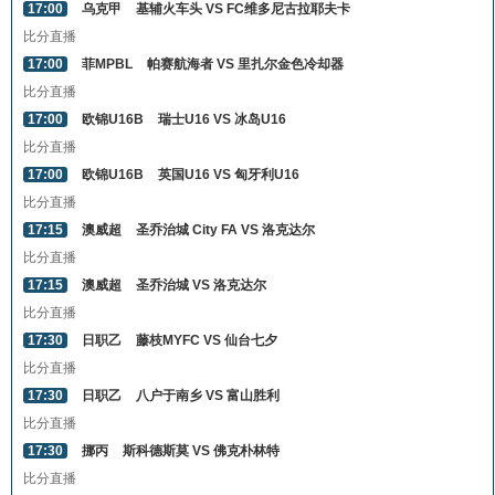
17:00
乌克甲
基辅火车头 VS FC维多尼古拉耶夫卡
比分直播
17:00
菲MPBL
帕赛航海者 VS 里扎尔金色冷却器
比分直播
17:00
欧锦U16B
瑞士U16 VS 冰岛U16
比分直播
17:00
欧锦U16B
英国U16 VS 匈牙利U16
比分直播
17:15
澳威超
圣乔治城 City FA VS 洛克达尔
比分直播
17:15
澳威超
圣乔治城 VS 洛克达尔
比分直播
17:30
日职乙
藤枝MYFC VS 仙台七夕
比分直播
17:30
日职乙
八户于南乡 VS 富山胜利
比分直播
17:30
挪丙
斯科德斯莫 VS 佛克朴林特
比分直播