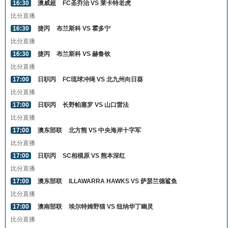
16:30
澳威超
FC圣乔治 VS 莱卡特老虎
比分直播
16:30
捷丙
布兰斯科 VS 霍多宁
比分直播
16:30
捷丙
布兰斯科 VS 赫鲁钦
比分直播
17:00
日职丙
FC琉球冲绳 VS 北九州向日葵
比分直播
17:00
日职丙
长野帕塞罗 VS 山口雷法
比分直播
17:00
澳东部联
北方熊 VS 中央海岸十字军
比分直播
17:00
日职丙
SC相模原 VS 熊本深红
比分直播
17:00
澳东部联
ILLAWARRA HAWKS VS 萨瑟兰德鲨鱼
比分直播
17:00
澳南部联
埃尔特姆野猫 VS 纽纳华丁幽灵
比分直播