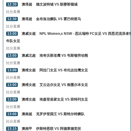
12:30
澳塔超
德文波特城 VS 朗赛斯顿城
比分直播
12:30
澳塔超
金布洛治狮队 VS 霍巴特斑马
比分直播
13:00
澳威女超
NPL Women,s NSW - 思比瑞特 FC女足 VS 西悉尼流浪者
年队女足
比分直播
13:00
澳威北超
埃奇沃斯老鹰 VS 韦斯顿劳动熊
比分直播
13:00
澳维女超
阿拉门女足 VS 布伦达拉鹰女足
比分直播
13:00
澳维女超
艾云达尔女足 VS 南墨尔本女足
比分直播
13:00
澳维女超
埃森登皇家女足 VS 班特列女足
比分直播
13:00
澳南超
克罗伊登国王 VS 斯特尔特狮队
比分直播
13:15
澳南甲
伊斯特恩联 VS 阿德莱德竞技