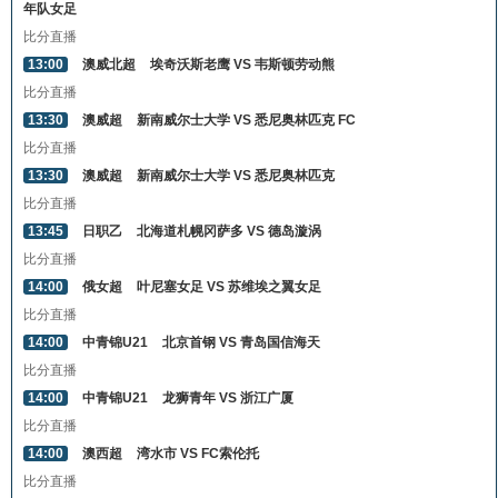
年队女足
比分直播
13:00
澳威北超
埃奇沃斯老鹰 VS 韦斯顿劳动熊
比分直播
13:30
澳威超
新南威尔士大学 VS 悉尼奥林匹克 FC
比分直播
13:30
澳威超
新南威尔士大学 VS 悉尼奥林匹克
比分直播
13:45
日职乙
北海道札幌冈萨多 VS 德岛漩涡
比分直播
14:00
俄女超
叶尼塞女足 VS 苏维埃之翼女足
比分直播
14:00
中青锦U21
北京首钢 VS 青岛国信海天
比分直播
14:00
中青锦U21
龙狮青年 VS 浙江广厦
比分直播
14:00
澳西超
湾水市 VS FC索伦托
比分直播