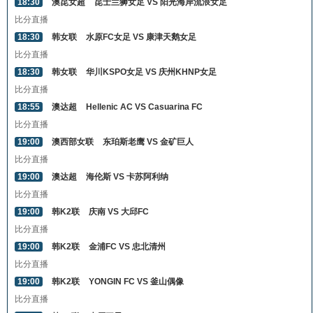
18:30
澳昆女超
昆士兰狮女足 VS 阳光海岸流浪女足
比分直播
18:30
韩女联
水原FC女足 VS 康津天鹅女足
比分直播
18:30
韩女联
华川KSPO女足 VS 庆州KHNP女足
比分直播
18:55
澳达超
Hellenic AC VS Casuarina FC
比分直播
19:00
澳西部女联
东珀斯老鹰 VS 金矿巨人
比分直播
19:00
澳达超
海伦斯 VS 卡苏阿利纳
比分直播
19:00
韩K2联
庆南 VS 大邱FC
比分直播
19:00
韩K2联
金浦FC VS 忠北清州
比分直播
19:00
韩K2联
YONGIN FC VS 釜山偶像
比分直播