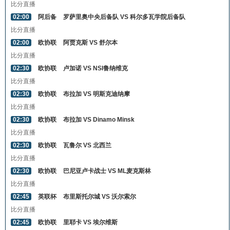
比分直播
02:00
阿后备
罗萨里奥中央后备队 VS 科尔多瓦学院后备队
比分直播
02:00
欧协联
阿贾克斯 VS 舒尔本
比分直播
02:30
欧协联
卢加诺 VS NSI鲁纳维克
比分直播
02:30
欧协联
布拉加 VS 明斯克迪纳摩
比分直播
02:30
欧协联
布拉加 VS Dinamo Minsk
比分直播
02:30
欧协联
瓦鲁尔 VS 北西兰
比分直播
02:30
欧协联
巴尼亚卢卡战士 VS ML麦克斯林
比分直播
02:45
英联杯
布里斯托尔城 VS 沃尔索尔
比分直播
02:45
欧协联
里耶卡 VS 埃尔维斯