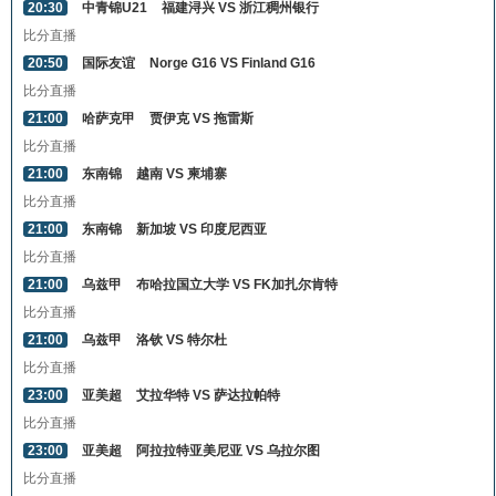
20:30
中青锦U21
福建浔兴 VS 浙江稠州银行
比分直播
20:50
国际友谊
Norge G16 VS Finland G16
比分直播
21:00
哈萨克甲
贾伊克 VS 拖雷斯
比分直播
21:00
东南锦
越南 VS 柬埔寨
比分直播
21:00
东南锦
新加坡 VS 印度尼西亚
比分直播
21:00
乌兹甲
布哈拉国立大学 VS FK加扎尔肯特
比分直播
21:00
乌兹甲
洛钦 VS 特尔杜
比分直播
23:00
亚美超
艾拉华特 VS 萨达拉帕特
比分直播
23:00
亚美超
阿拉拉特亚美尼亚 VS 乌拉尔图
比分直播