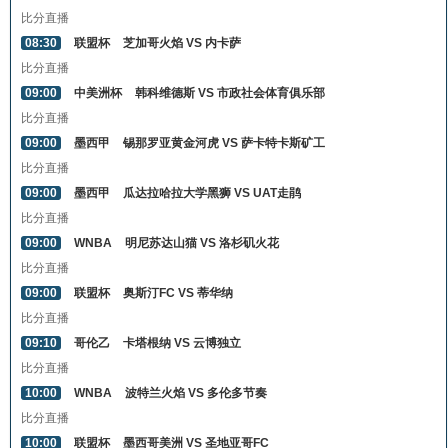
比分直播
08:30
联盟杯
芝加哥火焰 VS 内卡萨
比分直播
09:00
中美洲杯
韩科维德斯 VS 市政社会体育俱乐部
比分直播
09:00
墨西甲
锡那罗亚黄金河虎 VS 萨卡特卡斯矿工
比分直播
09:00
墨西甲
瓜达拉哈拉大学黑狮 VS UAT走鹃
比分直播
09:00
WNBA
明尼苏达山猫 VS 洛杉矶火花
比分直播
09:00
联盟杯
奥斯汀FC VS 蒂华纳
比分直播
09:10
哥伦乙
卡塔根纳 VS 云博独立
比分直播
10:00
WNBA
波特兰火焰 VS 多伦多节奏
比分直播
10:00
联盟杯
墨西哥美洲 VS 圣地亚哥FC