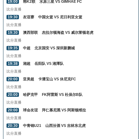
19:00
韩K2联
水原三星 VS GIMHAE FC
比分直播
19:30
友谊赛
中国女篮 VS 尼日利亚女篮
比分直播
19:30
澳西部联
杰拉尔顿海盗 VS 威尔莱顿老虎
比分直播
19:35
中超
北京国安 VS 深圳新鹏城
比分直播
19:38
湘超
岳阳队 VS 湘潭队
比分直播
20:00
亚美超
卡潘宝山 VS 休尼克FC
比分直播
20:00
哈萨克甲
FK阿雷斯 VS 杜保尔B队
比分直播
20:00
球会友谊
拜仁慕尼黑 VS 阿斯顿维拉
比分直播
20:30
中青锦U21
山西汾酒 VS 吉林东北虎
比分直播