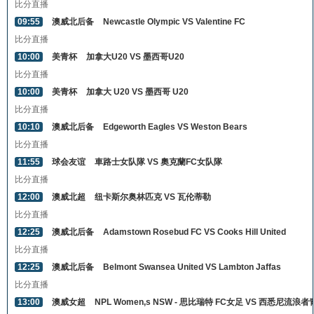
比分直播
09:55
澳威北后备
Newcastle Olympic VS Valentine FC
比分直播
10:00
美青杯
加拿大U20 VS 墨西哥U20
比分直播
10:00
美青杯
加拿大 U20 VS 墨西哥 U20
比分直播
10:10
澳威北后备
Edgeworth Eagles VS Weston Bears
比分直播
11:55
球会友谊
車路士女队隊 VS 奧克蘭FC女队隊
比分直播
12:00
澳威北超
纽卡斯尔奥林匹克 VS 瓦伦蒂勒
比分直播
12:25
澳威北后备
Adamstown Rosebud FC VS Cooks Hill United
比分直播
12:25
澳威北后备
Belmont Swansea United VS Lambton Jaffas
比分直播
13:00
澳威女超
NPL Women,s NSW - 思比瑞特 FC女足 VS 西悉尼流浪者