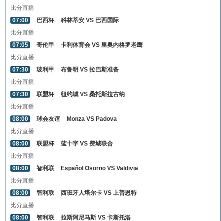
比分直播
07:00
巴西杯
科林蒂安 VS 巴西国际
比分直播
07:05
哥伦甲
卡利体育会 VS 里奥内格罗老鹰
比分直播
07:30
玻利甲
布鲁明 VS 拉巴斯准备
比分直播
07:30
联盟杯
纽约城 VS 桑托斯拉古纳
比分直播
08:00
球会友谊
Monza VS Padova
比分直播
08:00
联盟杯
蓝十字 VS 费城联合
比分直播
08:00
智利联
Español Osorno VS Valdivia
比分直播
08:00
智利联
西班牙人塔尔卡 VS 上普恩特
比分直播
08:00
智利联
拉斯阿尼马斯 VS 卡斯托洛