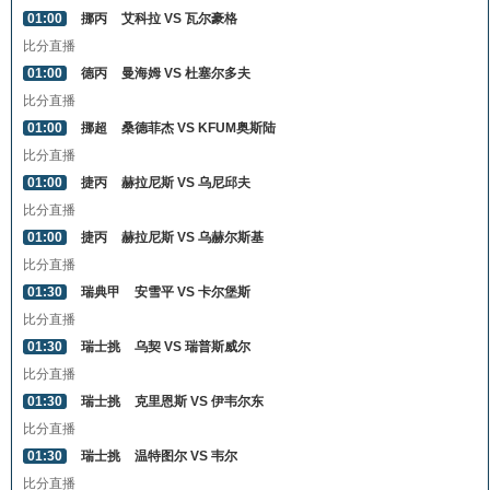
01:00
挪丙
艾科拉 VS 瓦尔豪格
比分直播
01:00
德丙
曼海姆 VS 杜塞尔多夫
比分直播
01:00
挪超
桑德菲杰 VS KFUM奥斯陆
比分直播
01:00
捷丙
赫拉尼斯 VS 乌尼邱夫
比分直播
01:00
捷丙
赫拉尼斯 VS 乌赫尔斯基
比分直播
01:30
瑞典甲
安雪平 VS 卡尔堡斯
比分直播
01:30
瑞士挑
乌契 VS 瑞普斯威尔
比分直播
01:30
瑞士挑
克里恩斯 VS 伊韦尔东
比分直播
01:30
瑞士挑
温特图尔 VS 韦尔
比分直播