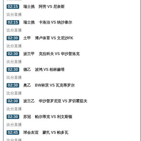
02:15
瑞士挑
阿劳 VS 尼奈斯
比分直播
02:15
瑞士挑
卡洛治 VS 纳沙泰尔
比分直播
02:30
土甲
博卢体育 VS 文尼沙FK
比分直播
02:30
波兰甲
克拉科夫 VS 华沙普洛克
比分直播
02:30
德乙
波鸿 VS 柏林赫塔
比分直播
02:30
奥乙
BW林茨 VS 瓦克蒂罗尔
比分直播
02:30
波兰乙
华沙普罗尼亚 VS 罗切霍茹夫
比分直播
02:30
苏冠
帕尔蒂克 VS 利文斯顿
比分直播
02:45
球会友谊
蒙扎 VS 帕多瓦
比分直播