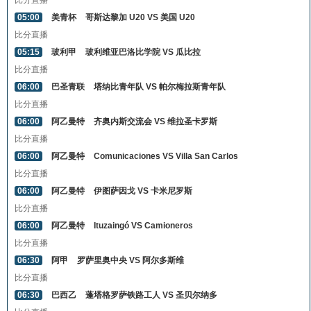
比分直播
05:00
美青杯
哥斯达黎加 U20 VS 美国 U20
比分直播
05:15
玻利甲
玻利维亚巴洛比学院 VS 瓜比拉
比分直播
06:00
巴圣青联
塔纳比青年队 VS 帕尔梅拉斯青年队
比分直播
06:00
阿乙曼特
齐奥内斯交流会 VS 维拉圣卡罗斯
比分直播
06:00
阿乙曼特
Comunicaciones VS Villa San Carlos
比分直播
06:00
阿乙曼特
伊图萨因戈 VS 卡米尼罗斯
比分直播
06:00
阿乙曼特
Ituzaingó VS Camioneros
比分直播
06:30
阿甲
罗萨里奥中央 VS 阿尔多斯维
比分直播
06:30
巴西乙
蓬塔格罗萨铁路工人 VS 圣贝尔纳多