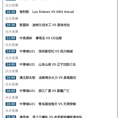
比分直播
10:30
智利联
Las Ánimas VS ABA Ancud
比分直播
10:30
联盟杯
波特兰伐木工 VS 普埃布拉
比分直播
11:00
中美洲杯
摩塔瓜 VS CD法斯
比分直播
14:00
中青锦U21
深圳新世纪 VS 四川锦城
比分直播
14:00
中青锦U21
山东山高 VS 辽宁沈阳三生
比分直播
16:00
澳北部女联
汤斯维尔火力 VS 麦基陨石
比分直播
16:00
中青锦U21
浙江广厦 VS 新疆广汇
比分直播
16:00
中青锦U21
青岛国信海天 VS 天津荣钢
比分直播
16:30
澳昆超
昆士兰狮队 VS 布里斯班狮吼青年队