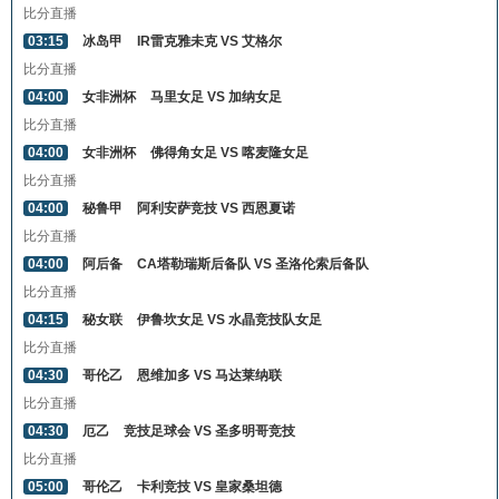
比分直播
03:15
冰岛甲
IR雷克雅未克 VS 艾格尔
比分直播
04:00
女非洲杯
马里女足 VS 加纳女足
比分直播
04:00
女非洲杯
佛得角女足 VS 喀麦隆女足
比分直播
04:00
秘鲁甲
阿利安萨竞技 VS 西恩夏诺
比分直播
04:00
阿后备
CA塔勒瑞斯后备队 VS 圣洛伦索后备队
比分直播
04:15
秘女联
伊鲁坎女足 VS 水晶竞技队女足
比分直播
04:30
哥伦乙
恩维加多 VS 马达莱纳联
比分直播
04:30
厄乙
竞技足球会 VS 圣多明哥竞技
比分直播
05:00
哥伦乙
卡利竞技 VS 皇家桑坦德