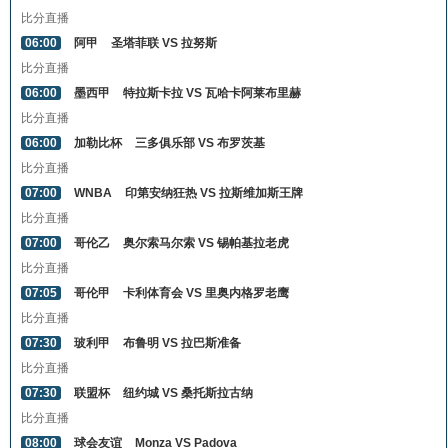
比分直播
06:00
阿甲
圣塔菲联 VS 拉努斯
比分直播
06:00
墨西甲
特拉斯卡拉 VS 瓦哈卡阿莱布里赫
比分直播
06:00
加勒比杯
三多俱乐部 VS 布罗茨基
比分直播
07:00
WNBA
印第安纳狂热 VS 拉斯维加斯王牌
比分直播
07:00
哥伦乙
奥尔索马尔索 VS 锡帕基拉老虎
比分直播
07:05
哥伦甲
卡利体育会 VS 里奥内格罗老鹰
比分直播
07:30
玻利甲
布鲁明 VS 拉巴斯准备
比分直播
07:30
联盟杯
纽约城 VS 桑托斯拉古纳
比分直播
08:00
球会友谊
Monza VS Padova