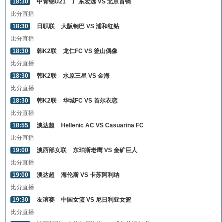
18:30
中青锦U21
广东宏远 VS 北京首钢
比分直播
18:30
日职联
大阪钢巴 VS 浦和红钻
比分直播
18:30
韩K2联
龙仁FC VS 釜山偶像
比分直播
18:30
韩K2联
水原三星 VS 金海
比分直播
18:30
韩K2联
华城FC VS 首尔衣恋
比分直播
18:55
澳达超
Hellenic AC VS Casuarina FC
比分直播
19:00
澳西部女联
东珀斯老鹰 VS 金矿巨人
比分直播
19:00
澳达超
海伦斯 VS 卡苏阿利纳
比分直播
19:30
友谊赛
中国女篮 VS 尼日利亚女篮
比分直播