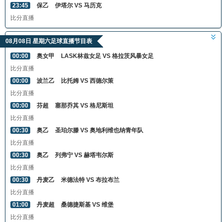
23:45
保乙
伊塔尔 VS 马历克
比分直播
08月08日 星期六足球直播节目表
00:00
奥女甲
LASK林兹女足 VS 格拉茨风暴女足
比分直播
00:00
波兰乙
比托姆 VS 西德尔策
比分直播
00:00
芬超
塞那乔其 VS 格尼斯坦
比分直播
00:30
奥乙
圣珀尔滕 VS 奥地利维也纳青年队
比分直播
00:30
奥乙
列弗宁 VS 赫塔韦尔斯
比分直播
00:30
丹麦乙
米德法特 VS 布拉布兰
比分直播
01:00
丹麦超
桑德捷斯基 VS 维堡
比分直播