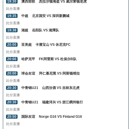
19:30
澳西部联
杰拉尔顿海盗 VS 威尔莱顿老虎
比分直播
19:35
中超
北京国安 VS 深圳新鹏城
比分直播
19:38
湘超
岳阳队 VS 湘潭队
比分直播
20:00
亚美超
卡潘宝山 VS 休尼克FC
比分直播
20:00
哈萨克甲
FK阿雷斯 VS 杜保尔B队
比分直播
20:00
球会友谊
拜仁慕尼黑 VS 阿斯顿维拉
比分直播
20:30
中青锦U21
山西汾酒 VS 吉林东北虎
比分直播
20:30
中青锦U21
福建浔兴 VS 浙江稠州银行
比分直播
20:50
国际友谊
Norge G16 VS Finland G16
比分直播