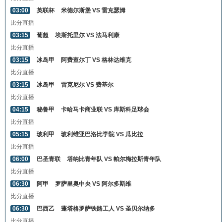
03:00
英联杯
米德尔斯堡 VS 雷克瑟姆
比分直播
03:15
葡超
埃斯托里尔 VS 法马利康
比分直播
03:15
冰岛甲
阿费查尔丁 VS 格林达维克
比分直播
03:15
冰岛甲
雷克尼尔 VS 费基尔
比分直播
04:15
秘鲁甲
卡哈马卡商业联 VS 库斯科足球会
比分直播
05:15
玻利甲
玻利维亚巴洛比学院 VS 瓜比拉
比分直播
06:00
巴圣青联
塔纳比青年队 VS 帕尔梅拉斯青年队
比分直播
06:30
阿甲
罗萨里奥中央 VS 阿尔多斯维
比分直播
06:30
巴西乙
蓬塔格罗萨铁路工人 VS 圣贝尔纳多
比分直播