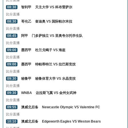
比分直播
08:30
智利甲
天主大学 VS 科布雷萨尔
比分直播
08:30
哥伦乙
奎迪奥 VS 国际帕尔米拉
比分直播
08:45
阿甲
门多萨独立 VS 里奥夸尔托学生队
比分直播
09:00
墨西甲
杜兰戈蝎子 VS 海盗
比分直播
09:00
墨西甲
特帕蒂特兰 VS 拉巴斯竞技
比分直播
09:30
秘鲁甲
秘鲁体育大学 VS 水晶竞技
比分直播
09:30
WNBA
达拉斯飞翼 VS 金州女武神
比分直播
09:55
澳威北后备
Newcastle Olympic VS Valentine FC
比分直播
10:10
澳威北后备
Edgeworth Eagles VS Weston Bears