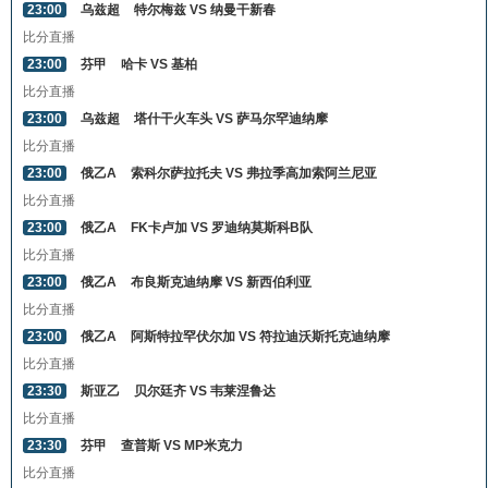
23:00
乌兹超
特尔梅兹 VS 纳曼干新春
比分直播
23:00
芬甲
哈卡 VS 基柏
比分直播
23:00
乌兹超
塔什干火车头 VS 萨马尔罕迪纳摩
比分直播
23:00
俄乙A
索科尔萨拉托夫 VS 弗拉季高加索阿兰尼亚
比分直播
23:00
俄乙A
FK卡卢加 VS 罗迪纳莫斯科B队
比分直播
23:00
俄乙A
布良斯克迪纳摩 VS 新西伯利亚
比分直播
23:00
俄乙A
阿斯特拉罕伏尔加 VS 符拉迪沃斯托克迪纳摩
比分直播
23:30
斯亚乙
贝尔廷齐 VS 韦莱涅鲁达
比分直播
23:30
芬甲
查普斯 VS MP米克力
比分直播