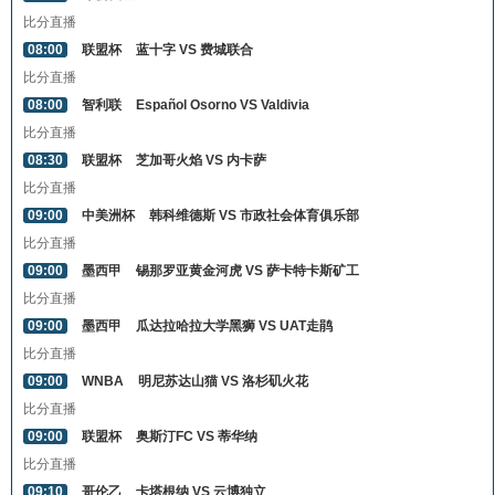
比分直播
08:00
联盟杯
蓝十字 VS 费城联合
比分直播
08:00
智利联
Español Osorno VS Valdivia
比分直播
08:30
联盟杯
芝加哥火焰 VS 内卡萨
比分直播
09:00
中美洲杯
韩科维德斯 VS 市政社会体育俱乐部
比分直播
09:00
墨西甲
锡那罗亚黄金河虎 VS 萨卡特卡斯矿工
比分直播
09:00
墨西甲
瓜达拉哈拉大学黑狮 VS UAT走鹃
比分直播
09:00
WNBA
明尼苏达山猫 VS 洛杉矶火花
比分直播
09:00
联盟杯
奥斯汀FC VS 蒂华纳
比分直播
09:10
哥伦乙
卡塔根纳 VS 云博独立