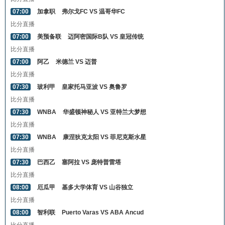
07:00
加拿职
弗尔戈FC VS 温哥华FC
比分直播
07:00
美预备联
迈阿密国际B队 VS 皇冠传统
比分直播
07:00
阿乙
米德兰 VS 迈普
比分直播
07:30
玻利甲
皇家托马亚波 VS 奥鲁罗
比分直播
07:30
WNBA
华盛顿神秘人 VS 亚特兰大梦想
比分直播
07:30
WNBA
康涅狄克太阳 VS 菲尼克斯水星
比分直播
07:30
巴西乙
塞阿拉 VS 庞特普雷塔
比分直播
08:00
厄瓜甲
基多大学体育 VS 山谷独立
比分直播
08:00
智利联
Puerto Varas VS ABA Ancud