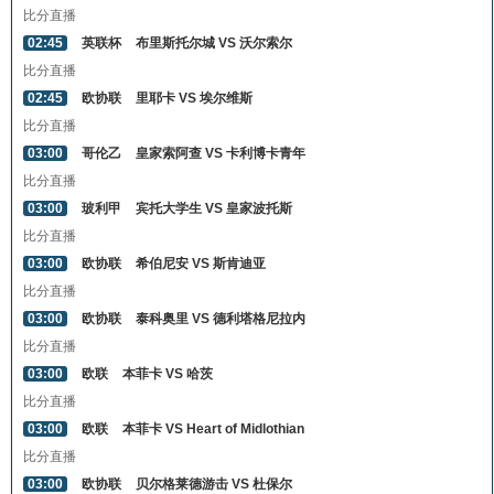
比分直播
02:45
英联杯
布里斯托尔城 VS 沃尔索尔
比分直播
02:45
欧协联
里耶卡 VS 埃尔维斯
比分直播
03:00
哥伦乙
皇家索阿查 VS 卡利博卡青年
比分直播
03:00
玻利甲
宾托大学生 VS 皇家波托斯
比分直播
03:00
欧协联
希伯尼安 VS 斯肯迪亚
比分直播
03:00
欧协联
泰科奥里 VS 德利塔格尼拉内
比分直播
03:00
欧联
本菲卡 VS 哈茨
比分直播
03:00
欧联
本菲卡 VS Heart of Midlothian
比分直播
03:00
欧协联
贝尔格莱德游击 VS 杜保尔