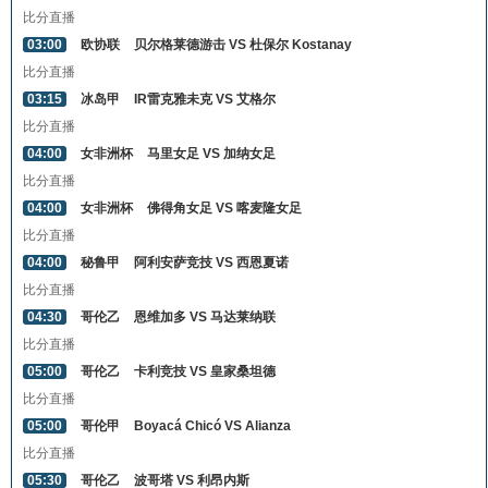
比分直播
03:00
欧协联
贝尔格莱德游击 VS 杜保尔 Kostanay
比分直播
03:15
冰岛甲
IR雷克雅未克 VS 艾格尔
比分直播
04:00
女非洲杯
马里女足 VS 加纳女足
比分直播
04:00
女非洲杯
佛得角女足 VS 喀麦隆女足
比分直播
04:00
秘鲁甲
阿利安萨竞技 VS 西恩夏诺
比分直播
04:30
哥伦乙
恩维加多 VS 马达莱纳联
比分直播
05:00
哥伦乙
卡利竞技 VS 皇家桑坦德
比分直播
05:00
哥伦甲
Boyacá Chicó VS Alianza
比分直播
05:30
哥伦乙
波哥塔 VS 利昂内斯