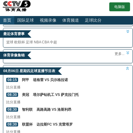
电脑版
首页
国际足球
视频录像
体育频道
足球比分
最近体育赛事
篮球
欧联杯
足球
NBA
CBA
中超
更多...
体育录像集锦
08月06日 星期四足球直播节目表
08:15
阿甲
堤格雷 VS 贝尔格拉诺
比分直播
08:30
美冠
塔尔萨钻机工 VS 萨克拉门托
比分直播
08:30
智利联
高路高路 VS 洛斯利昂
比分直播
08:30
联盟杯
达拉斯FC VS 克雷塔罗
比分直播