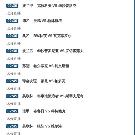
02:30
波兰甲
克拉科夫 VS 华沙普洛克
比分直播
02:30
德乙
波鸿 VS 柏林赫塔
比分直播
02:30
奥乙
BW林茨 VS 瓦克蒂罗尔
比分直播
02:30
波兰乙
华沙普罗尼亚 VS 罗切霍茹夫
比分直播
02:30
苏冠
帕尔蒂克 VS 利文斯顿
比分直播
02:45
球会友谊
蒙扎 VS 帕多瓦
比分直播
02:45
英联杯
韦康比流浪者 VS 斯蒂夫尼奇
比分直播
02:45
比甲
布鲁日 VS 科特赖克
比分直播
02:45
英联杯
狼队 VS 维尔港
比分直播