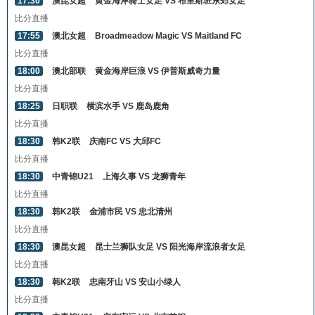
17:30
澳昆女超
黄金海岸骑士女足 VS 布里斯班东郊女足
比分直播
17:55
澳北女超
Broadmeadow Magic VS Maitland FC
比分直播
18:00
澳北部联
黄金海岸巨浪 VS 伊普斯威奇力量
比分直播
18:25
日职联
横滨水手 VS 鹿岛鹿角
比分直播
18:30
韩K2联
庆南FC VS 大邱FC
比分直播
18:30
中青锦U21
上海久事 VS 龙狮青年
比分直播
18:30
韩K2联
金浦市民 VS 忠北清州
比分直播
18:30
澳昆女超
昆士兰狮队女足 VS 阳光海岸流浪者女足
比分直播
18:30
韩K2联
忠南牙山 VS 安山小绿人
比分直播