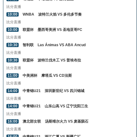
比分直播
10:00
WNBA
波特兰火焰 VS 多伦多节奏
比分直播
10:00
联盟杯
墨西哥美洲 VS 圣地亚哥FC
比分直播
10:30
智利联
Las Ánimas VS ABA Ancud
比分直播
10:30
联盟杯
波特兰伐木工 VS 普埃布拉
比分直播
11:00
中美洲杯
摩塔瓜 VS CD法斯
比分直播
14:00
中青锦U21
深圳新世纪 VS 四川锦城
比分直播
14:00
中青锦U21
山东山高 VS 辽宁沈阳三生
比分直播
16:00
澳北部女联
汤斯维尔火力 VS 麦基陨石
比分直播
16:00
中青锦U21
浙江广厦 VS 新疆广汇