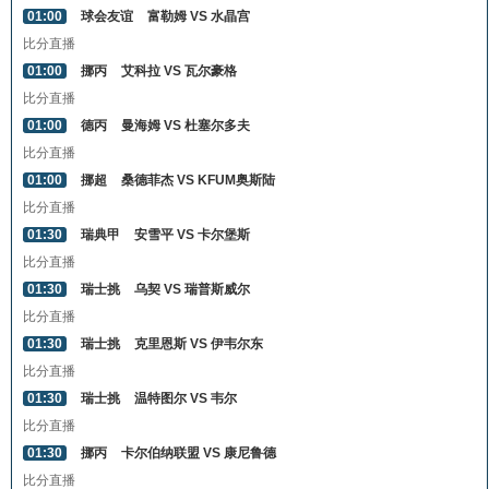
01:00
球会友谊
富勒姆 VS 水晶宫
比分直播
01:00
挪丙
艾科拉 VS 瓦尔豪格
比分直播
01:00
德丙
曼海姆 VS 杜塞尔多夫
比分直播
01:00
挪超
桑德菲杰 VS KFUM奥斯陆
比分直播
01:30
瑞典甲
安雪平 VS 卡尔堡斯
比分直播
01:30
瑞士挑
乌契 VS 瑞普斯威尔
比分直播
01:30
瑞士挑
克里恩斯 VS 伊韦尔东
比分直播
01:30
瑞士挑
温特图尔 VS 韦尔
比分直播
01:30
挪丙
卡尔伯纳联盟 VS 康尼鲁德
比分直播