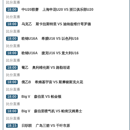
比分直播
18:00
中U20联赛
上海申花U20 VS 浙江俱乐部U20
比分直播
18:00
乌克乙
斯卡拉斯特里 VS 迪纳兹维什哥罗德
比分直播
18:00
欧锦U16A
希腊U16 VS 以色列U16
比分直播
18:00
欧锦U16A
捷克U16 VS 意大利U16
比分直播
18:00
葡乙
奥利维伦斯 VS 路勒坦诺
比分直播
18:00
俄乙B
希姆基宇宙 VS 斯摩棱斯克火花
比分直播
18:00
Big V
森伯里 VS 帕金顿
比分直播
18:00
Big V
森伯里喷气机 VS 帕肯汉姆勇士
比分直播
18:15
日职联
广岛三箭 VS 千叶市原