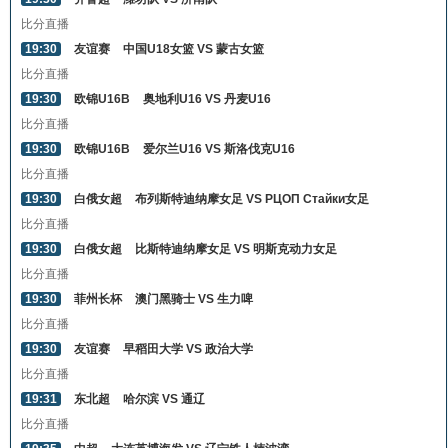
比分直播
19:30
友谊赛
中国U18女篮 VS 蒙古女篮
比分直播
19:30
欧锦U16B
奥地利U16 VS 丹麦U16
比分直播
19:30
欧锦U16B
爱尔兰U16 VS 斯洛伐克U16
比分直播
19:30
白俄女超
布列斯特迪纳摩女足 VS РЦОП Стайки女足
比分直播
19:30
白俄女超
比斯特迪纳摩女足 VS 明斯克动力女足
比分直播
19:30
菲州长杯
澳门黑骑士 VS 生力啤
比分直播
19:30
友谊赛
早稻田大学 VS 政治大学
比分直播
19:31
东北超
哈尔滨 VS 通辽
比分直播