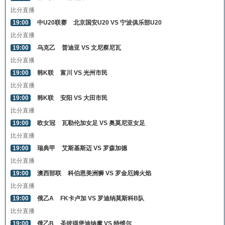
比分直播
19:00
中U20联赛
北京国安U20 VS 宁波俱乐部U20
比分直播
19:00
乌克乙
普迪亚 VS 文尼察尼瓦
比分直播
19:00
韩K联
富川 VS 光州市民
比分直播
19:00
韩K联
安阳 VS 大田市民
比分直播
19:00
欧女冠
瓦勒伦加女足 VS 奥莫尼亚女足
比分直播
19:00
瑞典甲
艾斯基斯迈 VS 罗森加德
比分直播
19:00
澳西部联
科伯恩美洲狮 VS 罗金厄姆火焰
比分直播
19:00
俄乙A
FK卡卢加 VS 罗迪纳莫斯科B队
比分直播
19:00
俄乙B
圣彼得堡迪纳摩 VS 特维尔