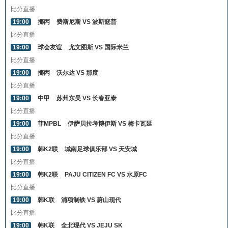
比分直播
19:00
挪丙
费斯尼斯 VS 波斯寇普
比分直播
19:00
球会友谊
尤文图斯 VS 国际米兰
比分直播
19:00
挪丙
沃尔达 VS 那度
比分直播
19:00
中甲
苏州东吴 VS 长春亚泰
比分直播
19:00
菲MPBL
伊萨贝拉考博伊斯 VS 梅卡瓦延
比分直播
19:00
韩K2联
城南足球俱乐部 VS 天安城
比分直播
19:00
韩K2联
PAJU CITIZEN FC VS 水原FC
比分直播
19:00
韩K联
浦项制铁 VS 蔚山现代
比分直播
19:00
韩K联
全北现代 VS JEJU SK