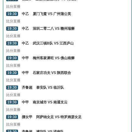
比分直播
19:30
中乙
厦门飞鹭 VS 广州蒲公英
比分直播
19:30
中乙
深圳二零二八 VS 赣州瑞狮
比分直播
19:30
中乙
武汉三镇B队 VS 江西庐山
比分直播
19:30
中甲
梅州客家犀旺 VS 佛山南狮
比分直播
19:30
中甲
石家庄功夫 VS 陕西联合
比分直播
19:30
齐鲁超
泰安队 VS 临沂队
比分直播
19:30
中甲
南京城市 VS 南通支云
比分直播
19:30
挪女甲
阿萨纳女足 VS 特罗姆瑟女足
比分直播
19:30
齐鲁超
潍坊队 VS 济南队