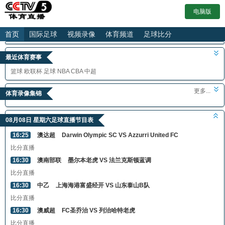
电脑版
首页
国际足球
视频录像
体育频道
足球比分
最近体育赛事
篮球
欧联杯
足球
NBA
CBA
中超
更多...
体育录像集锦
08月08日 星期六足球直播节目表
16:25
澳达超
Darwin Olympic SC VS Azzurri United FC
比分直播
16:30
澳南部联
墨尔本老虎 VS 法兰克斯顿蓝调
比分直播
16:30
中乙
上海海港富盛经开 VS 山东泰山B队
比分直播
16:30
澳威超
FC圣乔治 VS 列治哈特老虎
比分直播