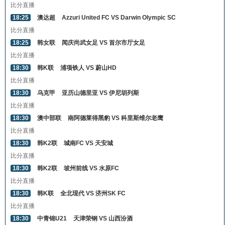
比分直播
18:25
澳达超
Azzuri United FC VS Darwin Olympic SC
比分直播
18:25
韩女联
闻庆尚武女足 VS 首尔市厅女足
比分直播
18:30
韩K联
浦项铁人 VS 蔚山HD
比分直播
18:30
乌克甲
亚历山德里亚 VS 伊尼胡列斯
比分直播
18:30
澳中部联
南阿德莱得黑豹 VS 科里斯维尔老鹰
比分直播
18:30
韩K2联
城南FC VS 天安城
比分直播
18:30
韩K2联
坡州前线 VS 水原FC
比分直播
18:30
韩K联
全北现代 VS 济州SK FC
比分直播
18:30
中青锦U21
天津荣钢 VS 山西汾酒