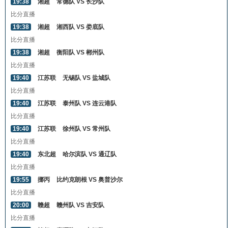
19:38
湘超
常德队 VS 长沙队
比分直播
19:38
湘超
湘西队 VS 娄底队
比分直播
19:38
湘超
衡阳队 VS 郴州队
比分直播
19:40
江苏联
无锡队 VS 盐城队
比分直播
19:40
江苏联
泰州队 VS 连云港队
比分直播
19:40
江苏联
徐州队 VS 常州队
比分直播
19:40
东北超
哈尔滨队 VS 通辽队
比分直播
19:55
挪丙
比约克朗根 VS 奥普沙尔
比分直播
20:00
赣超
赣州队 VS 吉安队
比分直播