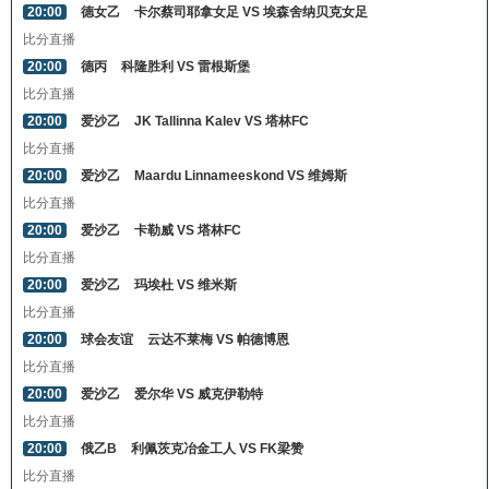
20:00
德女乙
卡尔蔡司耶拿女足 VS 埃森舍纳贝克女足
比分直播
20:00
德丙
科隆胜利 VS 雷根斯堡
比分直播
20:00
爱沙乙
JK Tallinna Kalev VS 塔林FC
比分直播
20:00
爱沙乙
Maardu Linnameeskond VS 维姆斯
比分直播
20:00
爱沙乙
卡勒威 VS 塔林FC
比分直播
20:00
爱沙乙
玛埃杜 VS 维米斯
比分直播
20:00
球会友谊
云达不莱梅 VS 帕德博恩
比分直播
20:00
爱沙乙
爱尔华 VS 威克伊勒特
比分直播
20:00
俄乙B
利佩茨克冶金工人 VS FK梁赞
比分直播