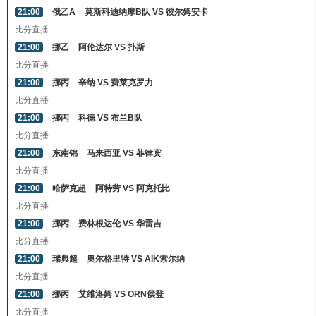
21:00
俄乙A
莫斯科迪纳摩B队 VS 彼尔姆安卡
比分直播
21:00
挪乙
阿伦达尔 VS 扑斯
比分直播
21:00
挪丙
辛纳 VS 费莱克罗力
比分直播
21:00
挪丙
科德 VS 布兰B队
比分直播
21:00
东南锦
马来西亚 VS 菲律宾
比分直播
21:00
哈萨克超
阿特劳 VS 阿克托比
比分直播
21:00
挪丙
费林根达伦 VS 华雷吉
比分直播
21:00
瑞典超
奥尔格里特 VS AIK索尔纳
比分直播
21:00
挪丙
艾维洛姆 VS ORN侯登
比分直播