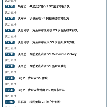
比分直播
17:30
乌克乙
佩里沃罗格 VS SC波尔塔瓦B队
比分直播
17:30
澳南甲
坎伯兰联 VS 阿德莱德奥林匹克
比分直播
17:30
澳北部联
黄金海岸压路机 VS 伊普斯维奇部队
比分直播
17:30
澳北部联
黄金海岸巨浪 VS 伊普斯威奇力量
比分直播
17:30
澳足总
西悉尼流浪者 VS Melbourne Victory
比分直播
17:30
澳足总
西悉尼流浪者 VS 墨尔本胜利
比分直播
17:30
Big V
麦金农 VS 休城
比分直播
17:30
Big V
麦金农美洲狮 VS 休姆市野马
比分直播
18:00
日职联
福冈黄蜂 VS 神户胜利船