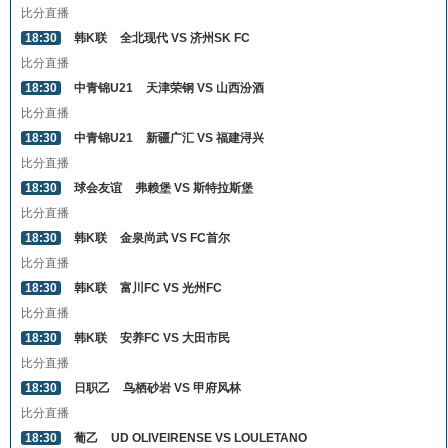
比分直播
18:30
韩K联
全北现代 VS 济州SK FC
比分直播
18:30
中青锦U21
天津荣钢 VS 山西汾酒
比分直播
18:30
中青锦U21
新疆广汇 VS 福建浔兴
比分直播
18:30
球会友谊
弗赖堡 VS 斯特拉斯堡
比分直播
18:30
韩K联
金泉尚武 VS FC首尔
比分直播
18:30
韩K联
富川FC VS 光州FC
比分直播
18:30
韩K联
安养FC VS 大田市民
比分直播
18:30
日职乙
鸟栖砂岩 VS 甲府风林
比分直播
18:30
葡乙
UD OLIVEIRENSE VS LOULETANO