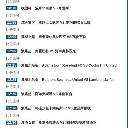
比分直播
10:30
联盟杯
温哥华白浪 VS 华雷斯
比分直播
11:55
球会友谊
車路士女队隊 VS 奧克蘭FC女队隊
比分直播
12:00
澳威北超
纽卡斯尔奥林匹克 VS 瓦伦蒂勒
比分直播
12:00
澳塔超
南霍巴特 VS 河畔奥林匹克
比分直播
12:25
澳威北后备
Adamstown Rosebud FC VS Cooks Hill United
比分直播
12:25
澳威北后备
Belmont Swansea United VS Lambton Jaffas
比分直播
12:30
澳塔超
阿尔弗斯通 VS 东南联合
比分直播
12:30
澳塔超
格诺尔基卡纳特斯FC VS 兰瑟斯顿联
比分直播
12:30
澳塔女超
伦瑟斯顿联合 VS 瑞维尔塞德奥林匹克