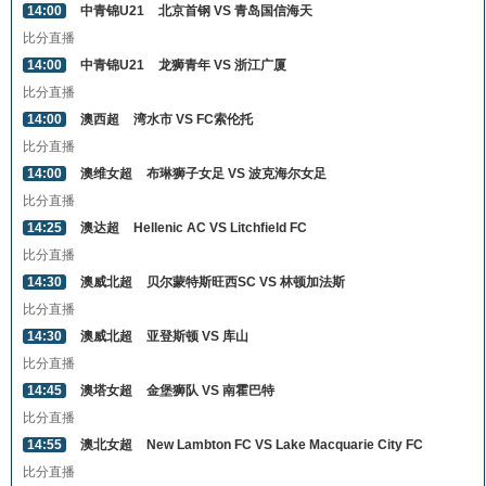
14:00
中青锦U21
北京首钢 VS 青岛国信海天
比分直播
14:00
中青锦U21
龙狮青年 VS 浙江广厦
比分直播
14:00
澳西超
湾水市 VS FC索伦托
比分直播
14:00
澳维女超
布琳狮子女足 VS 波克海尔女足
比分直播
14:25
澳达超
Hellenic AC VS Litchfield FC
比分直播
14:30
澳威北超
贝尔蒙特斯旺西SC VS 林顿加法斯
比分直播
14:30
澳威北超
亚登斯顿 VS 库山
比分直播
14:45
澳塔女超
金堡狮队 VS 南霍巴特
比分直播
14:55
澳北女超
New Lambton FC VS Lake Macquarie City FC
比分直播