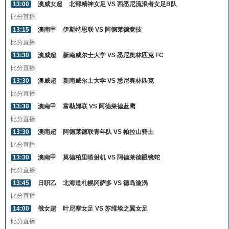
13:00
澳威女超
北部精神女足 VS 西悉尼流浪者女足B队
比分直播
13:15
澳南甲
伊斯特恩联 VS 阿德莱德竞技
比分直播
13:30
澳威超
新南威尔士大学 VS 悉尼奥林匹克 FC
比分直播
13:30
澳威超
新南威尔士大学 VS 悉尼奥林匹克
比分直播
13:30
澳南甲
富勒姆联 VS 阿德莱德蓝鹰
比分直播
13:30
澳南超
阿德莱德联青年队 VS 帕拉山骑士
比分直播
13:30
澳南甲
莫德柏里喷射机 VS 阿德莱德眼镜蛇
比分直播
13:45
日职乙
北海道札幌冈萨多 VS 德岛漩涡
比分直播
14:00
俄女超
叶尼塞女足 VS 苏维埃之翼女足
比分直播