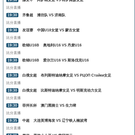
19:30
挪女甲
阿萨纳女足 VS 特罗姆瑟女足
比分直播
19:30
齐鲁超
潍坊队 VS 济南队
比分直播
19:30
友谊赛
中国U18女篮 VS 蒙古女篮
比分直播
19:30
欧锦U16B
奥地利U16 VS 丹麦U16
比分直播
19:30
欧锦U16B
爱尔兰U16 VS 斯洛伐克U16
比分直播
19:30
白俄女超
布列斯特迪纳摩女足 VS РЦОП Стайки女足
比分直播
19:30
白俄女超
比斯特迪纳摩女足 VS 明斯克动力女足
比分直播
19:30
菲州长杯
澳门黑骑士 VS 生力啤
比分直播
19:35
中超
大连英博海发 VS 辽宁铁人楠波湾
比分直播