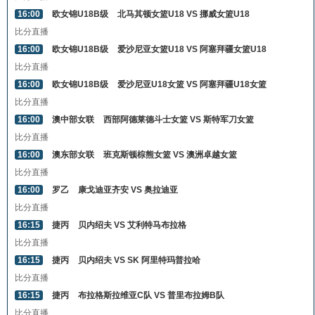
16:00
欧女锦U18B级
北马其顿女篮U18 VS 挪威女篮U18
比分直播
16:00
欧女锦U18B级
爱沙尼亚女篮U18 VS 阿塞拜疆女篮U18
比分直播
16:00
欧女锦U18B级
爱沙尼亚U18女篮 VS 阿塞拜疆U18女篮
比分直播
16:00
澳中部女联
西部阿德莱德斗士女篮 VS 斯特军刀女篮
比分直播
16:00
澳东部女联
班克斯顿棕熊女篮 VS 澳洲卓越女篮
比分直播
16:00
罗乙
康戈迪亚齐安 VS 奥拉迪亚
比分直播
16:15
捷丙
贝内绍夫 VS 艾利特马布拉格
比分直播
16:15
捷丙
贝内绍夫 VS SK 阿里特玛普拉哈
比分直播
16:15
捷丙
布拉格斯拉维亚C队 VS 普里布拉姆B队
比分直播