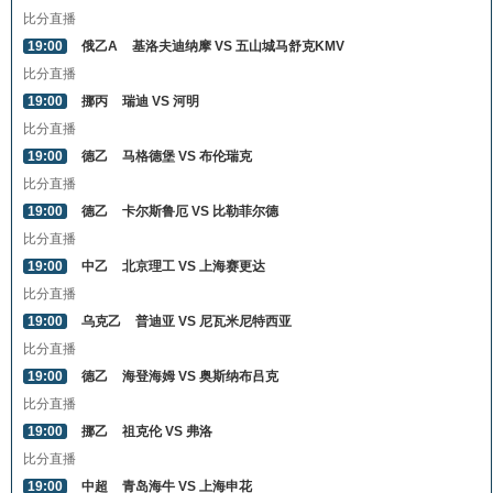
比分直播
19:00
俄乙A
基洛夫迪纳摩 VS 五山城马舒克KMV
比分直播
19:00
挪丙
瑞迪 VS 河明
比分直播
19:00
德乙
马格德堡 VS 布伦瑞克
比分直播
19:00
德乙
卡尔斯鲁厄 VS 比勒菲尔德
比分直播
19:00
中乙
北京理工 VS 上海赛更达
比分直播
19:00
乌克乙
普迪亚 VS 尼瓦米尼特西亚
比分直播
19:00
德乙
海登海姆 VS 奥斯纳布吕克
比分直播
19:00
挪乙
祖克伦 VS 弗洛
比分直播
19:00
中超
青岛海牛 VS 上海申花