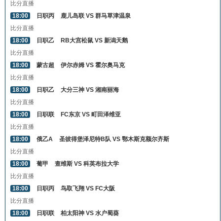
比分直播
18:00
日职丙
鹿儿岛联 VS 群马草津温泉
比分直播
18:00
日职乙
RB大宫松鼠 VS 新潟天鹅
比分直播
18:00
蒙古超
伊尔赤姆 VS 霍尔奥马克
比分直播
18:00
日职乙
大分三神 VS 湘南丽海
比分直播
18:00
日职联
FC东京 VS 町田泽维亚
比分直播
18:00
俄乙A
圣彼得堡泽尼特B队 VS 鄂木斯克额尔齐斯
比分直播
18:00
葡甲
查维斯 VS 科英布拉大学
比分直播
18:00
日职丙
鸟取飞翔 VS FC大阪
比分直播
18:00
日职联
柏太阳神 VS 水户蜀葵