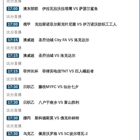
比分直播
17:00
澳东部联
伊拉瓦拉沃拉塔鹰 VS 萨瑟兰鲨鱼
比分直播
17:00
俄甲
克拉斯诺亚尔斯克叶尼塞 VS 伊万诺沃纺织工工人
比分直播
17:15
澳威超
圣乔治城 City FA VS 洛克达尔
比分直播
17:15
澳威超
圣乔治城 VS 洛克达尔
比分直播
17:15
菲州长杯
菲律宾电信TNT VS 巨人崛起者
比分直播
17:30
日职乙
藤枝MYFC VS 仙台七夕
比分直播
17:30
日职乙
八户于南乡 VS 富山胜利
比分直播
17:30
挪丙
斯科德斯莫 VS 佛克朴林特
比分直播
17:30
乌克乙
佩里沃罗格 VS SC波尔塔瓦-2