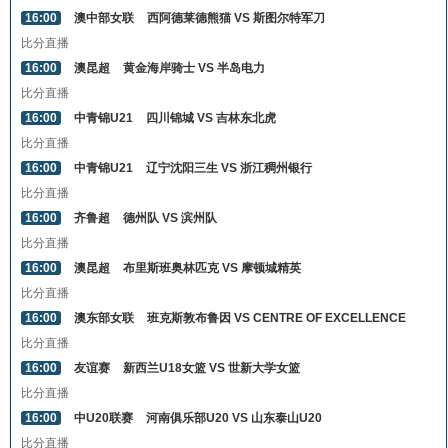
16:00
澳中部女联
西阿德莱德熊猫 VS 斯图尔特军刀
比分直播
16:00
澳昆超
黄金海岸骑士 VS 半岛电力
比分直播
16:00
中青锦U21
四川锦城 VS 吉林东北虎
比分直播
16:00
中青锦U21
辽宁沈阳三生 VS 浙江稠州银行
比分直播
16:00
齐鲁超
德州队 VS 滨州队
比分直播
16:00
澳昆超
布里斯班奥林匹克 VS 摩顿城精英
比分直播
16:00
澳东部女联
班克斯敦布鲁因 VS CENTRE OF EXCELLENCE
比分直播
16:00
友谊赛
新西兰U18女篮 VS 世新大学女篮
比分直播
16:00
中U20联赛
河南俱乐部U20 VS 山东泰山U20
比分直播