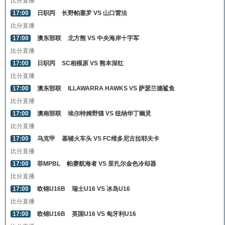
比分直播
17:00
日职丙
长野帕塞罗 VS 山口雷法
比分直播
17:00
澳东部联
北方熊 VS 中央海岸十字军
比分直播
17:00
日职丙
SC相模原 VS 熊本深红
比分直播
17:00
澳东部联
ILLAWARRA HAWKS VS 萨瑟兰德鲨鱼
比分直播
17:00
澳南部联
埃尔特姆野猫 VS 纽纳华丁幽灵
比分直播
17:00
乌克甲
基辅火车头 VS FC维多尼古拉耶夫卡
比分直播
17:00
菲MPBL
帕赛航海者 VS 里扎尔金色冷却器
比分直播
17:00
欧锦U16B
瑞士U16 VS 冰岛U16
比分直播
17:00
欧锦U16B
英国U16 VS 匈牙利U16