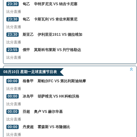
23:30
匈乙
辛特罗尼克 VS 纳吉卡尼塞
比分直播
23:30
匈乙
卡斯瓦利 VS 肯佐米斯莱尼
比分直播
23:30
斯亚乙
伊利里亚1911 VS 德拉维加
比分直播
23:55
俄甲
莫斯科韦莱斯 VS 列宁格勒达
比分直播
08月10日 星期一足球直播节目表
00:00
格鲁甲
斯帕尔FC VS 第比利斯迪纳摩
比分直播
00:00
冰岛甲
胡萨维克 VS HK科帕沃格
比分直播
00:00
芬超
奥卢 VS 赫尔辛基
比分直播
00:00
丹麦超
霍森斯 VS 布隆德比
比分直播