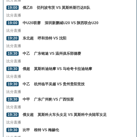
比分直播
19:00
俄乙B
切列波韦茨 VS 莫斯科斯巴达B队
比分直播
19:00
中U20联赛
深圳新鹏城U20 VS 陕西联合U20
比分直播
19:20
东北超
呼和浩特 VS 沈阳
比分直播
19:30
中乙
广东铭途 VS 温州俱乐部德赛
比分直播
19:30
俄超
莫斯科迪纳摩 VS 马哈奇卡拉迪纳摩
比分直播
19:30
中乙
杭州临平吴越 VS 贵州贵阳竞技
比分直播
19:30
中甲
广东广州豹 VS 广西恒宸
比分直播
19:30
俄女超
莫斯科火车头女足 VS 莫斯科中央陆军女足
比分直播
19:30
比甲
根特 VS 梅赫伦