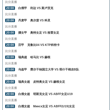
比分直播
20:00
白俄甲
利达 VS 斯卢茨克
比分直播
20:00
丹麦甲
奥尔堡 VS 科灵
比分直播
20:00
挪女甲
奥特女足 VS 格雷女足
比分直播
20:00
芬甲
克鲁比04 VS KTP科特卡
比分直播
20:00
瑞典超
哈马比 VS 赫根
比分直播
20:00
乌兹甲
费尔干纳国立大学 VS 塔什干棉农B队
比分直播
20:00
瑞典女超
皮特奥女足 VS 赫根女足
比分直播
20:00
白俄女超
明斯克女足 VS ABFF女足U19
比分直播
20:00
白俄女超
Минск女足 VS ABFF(U19)女足