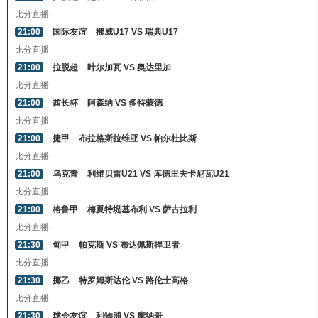
比分直播
21:00
国际友谊
挪威U17 VS 瑞典U17
比分直播
21:00
拉脱超
叶尔加瓦 VS 奥达里加
比分直播
21:00
酋长杯
阿森纳 VS 多特蒙德
比分直播
21:00
捷甲
布拉格斯拉维亚 VS 帕尔杜比斯
比分直播
21:00
乌克青
利维贝雷U21 VS 库德里夫卡尼瓦U21
比分直播
21:00
格鲁甲
梅夏特堤基布利 VS 萨古拉利
比分直播
21:30
匈甲
帕克斯 VS 布达佩斯捍卫者
比分直播
21:30
挪乙
特罗姆斯达伦 VS 路伦士高格
比分直播
21:30
球会友谊
利物浦 VS 摩纳哥