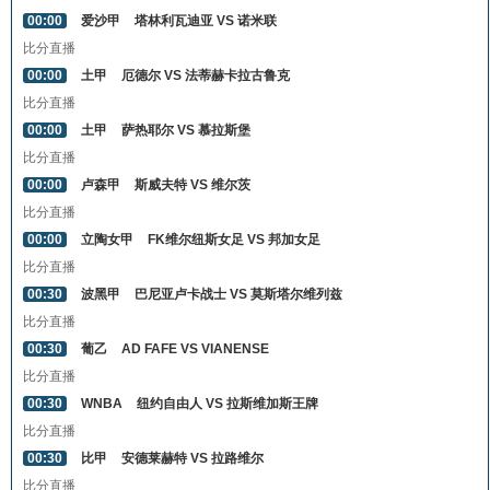
00:00
爱沙甲
塔林利瓦迪亚 VS 诺米联
比分直播
00:00
土甲
厄德尔 VS 法蒂赫卡拉古鲁克
比分直播
00:00
土甲
萨热耶尔 VS 慕拉斯堡
比分直播
00:00
卢森甲
斯威夫特 VS 维尔茨
比分直播
00:00
立陶女甲
FK维尔纽斯女足 VS 邦加女足
比分直播
00:30
波黑甲
巴尼亚卢卡战士 VS 莫斯塔尔维列兹
比分直播
00:30
葡乙
AD FAFE VS VIANENSE
比分直播
00:30
WNBA
纽约自由人 VS 拉斯维加斯王牌
比分直播
00:30
比甲
安德莱赫特 VS 拉路维尔
比分直播