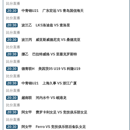
比分直播
20:30
中青锦U21
广东宏远 VS 青岛国信海天
比分直播
20:30
波兰乙
LKS洛迪兹 VS 查洛里
比分直播
20:30
波兰丙
威亚斯威德尼克 VS 桑德克亚
比分直播
20:30
挪乙
巴拉特威格 VS 里塞克罗斯特
比分直播
20:30
德青联H
美因茨05 U19 VS 科隆U19
比分直播
20:30
中青锦U21
上海久事 VS 浙江广厦
比分直播
20:30
越南联
河内水牛 VS 岘港龙
比分直播
20:30
阿女甲
费罗卡利女足 VS 竞技俱乐部女足
比分直播
20:30
阿女甲
Ferro VS 竞技俱乐部后备队女足