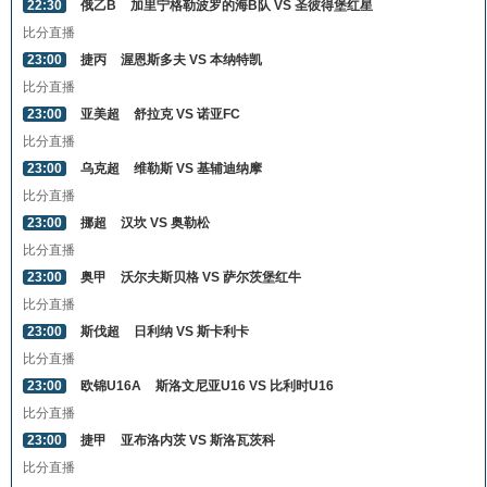
22:30
俄乙B
加里宁格勒波罗的海B队 VS 圣彼得堡红星
比分直播
23:00
捷丙
渥恩斯多夫 VS 本纳特凯
比分直播
23:00
亚美超
舒拉克 VS 诺亚FC
比分直播
23:00
乌克超
维勒斯 VS 基辅迪纳摩
比分直播
23:00
挪超
汉坎 VS 奥勒松
比分直播
23:00
奥甲
沃尔夫斯贝格 VS 萨尔茨堡红牛
比分直播
23:00
斯伐超
日利纳 VS 斯卡利卡
比分直播
23:00
欧锦U16A
斯洛文尼亚U16 VS 比利时U16
比分直播
23:00
捷甲
亚布洛内茨 VS 斯洛瓦茨科
比分直播