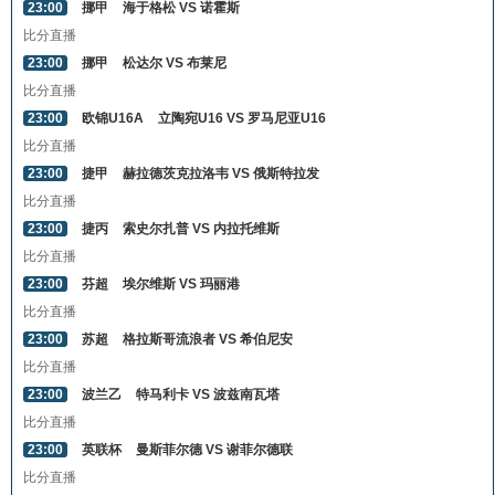
23:00
挪甲
海于格松 VS 诺霍斯
比分直播
23:00
挪甲
松达尔 VS 布莱尼
比分直播
23:00
欧锦U16A
立陶宛U16 VS 罗马尼亚U16
比分直播
23:00
捷甲
赫拉德茨克拉洛韦 VS 俄斯特拉发
比分直播
23:00
捷丙
索史尔扎普 VS 内拉托维斯
比分直播
23:00
芬超
埃尔维斯 VS 玛丽港
比分直播
23:00
苏超
格拉斯哥流浪者 VS 希伯尼安
比分直播
23:00
波兰乙
特马利卡 VS 波兹南瓦塔
比分直播
23:00
英联杯
曼斯菲尔德 VS 谢菲尔德联
比分直播