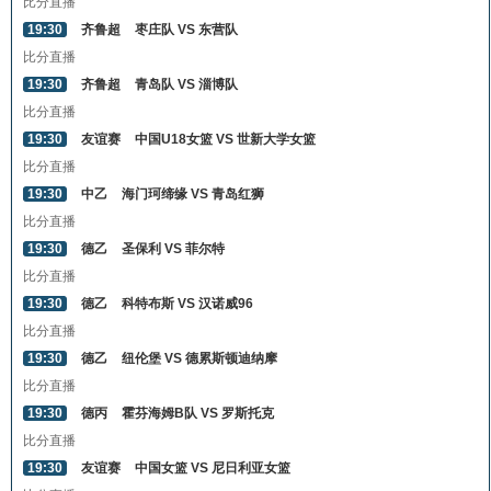
比分直播
19:30
齐鲁超
枣庄队 VS 东营队
比分直播
19:30
齐鲁超
青岛队 VS 淄博队
比分直播
19:30
友谊赛
中国U18女篮 VS 世新大学女篮
比分直播
19:30
中乙
海门珂缔缘 VS 青岛红狮
比分直播
19:30
德乙
圣保利 VS 菲尔特
比分直播
19:30
德乙
科特布斯 VS 汉诺威96
比分直播
19:30
德乙
纽伦堡 VS 德累斯顿迪纳摩
比分直播
19:30
德丙
霍芬海姆B队 VS 罗斯托克
比分直播
19:30
友谊赛
中国女篮 VS 尼日利亚女篮