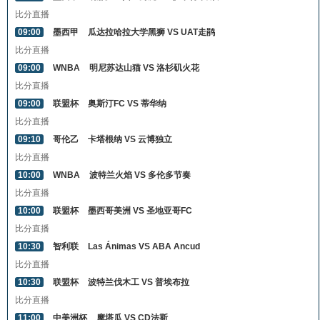
比分直播
09:00
墨西甲
瓜达拉哈拉大学黑狮 VS UAT走鹃
比分直播
09:00
WNBA
明尼苏达山猫 VS 洛杉矶火花
比分直播
09:00
联盟杯
奥斯汀FC VS 蒂华纳
比分直播
09:10
哥伦乙
卡塔根纳 VS 云博独立
比分直播
10:00
WNBA
波特兰火焰 VS 多伦多节奏
比分直播
10:00
联盟杯
墨西哥美洲 VS 圣地亚哥FC
比分直播
10:30
智利联
Las Ánimas VS ABA Ancud
比分直播
10:30
联盟杯
波特兰伐木工 VS 普埃布拉
比分直播
11:00
中美洲杯
摩塔瓜 VS CD法斯