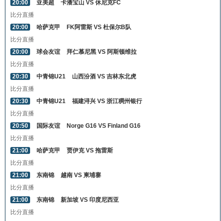
20:00
亚美超
卡潘宝山 VS 休尼克FC
比分直播
20:00
哈萨克甲
FK阿雷斯 VS 杜保尔B队
比分直播
20:00
球会友谊
拜仁慕尼黑 VS 阿斯顿维拉
比分直播
20:30
中青锦U21
山西汾酒 VS 吉林东北虎
比分直播
20:30
中青锦U21
福建浔兴 VS 浙江稠州银行
比分直播
20:50
国际友谊
Norge G16 VS Finland G16
比分直播
21:00
哈萨克甲
贾伊克 VS 拖雷斯
比分直播
21:00
东南锦
越南 VS 柬埔寨
比分直播
21:00
东南锦
新加坡 VS 印度尼西亚
比分直播