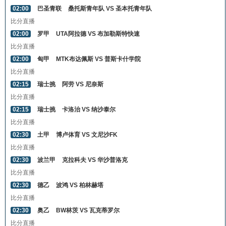
02:00
巴圣青联
桑托斯青年队 VS 圣本托青年队
比分直播
02:00
罗甲
UTA阿拉德 VS 布加勒斯特快速
比分直播
02:00
匈甲
MTK布达佩斯 VS 普斯卡什学院
比分直播
02:15
瑞士挑
阿劳 VS 尼奈斯
比分直播
02:15
瑞士挑
卡洛治 VS 纳沙泰尔
比分直播
02:30
土甲
博卢体育 VS 文尼沙FK
比分直播
02:30
波兰甲
克拉科夫 VS 华沙普洛克
比分直播
02:30
德乙
波鸿 VS 柏林赫塔
比分直播
02:30
奥乙
BW林茨 VS 瓦克蒂罗尔
比分直播