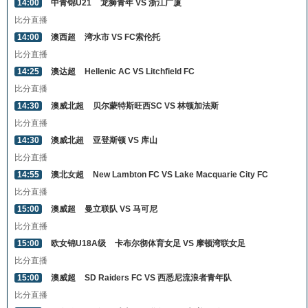
14:00
中青锦U21
龙狮青年 VS 浙江广厦
比分直播
14:00
澳西超
湾水市 VS FC索伦托
比分直播
14:25
澳达超
Hellenic AC VS Litchfield FC
比分直播
14:30
澳威北超
贝尔蒙特斯旺西SC VS 林顿加法斯
比分直播
14:30
澳威北超
亚登斯顿 VS 库山
比分直播
14:55
澳北女超
New Lambton FC VS Lake Macquarie City FC
比分直播
15:00
澳威超
曼立联队 VS 马可尼
比分直播
15:00
欧女锦U18A级
卡布尔彻体育女足 VS 摩顿湾联女足
比分直播
15:00
澳威超
SD Raiders FC VS 西悉尼流浪者青年队
比分直播