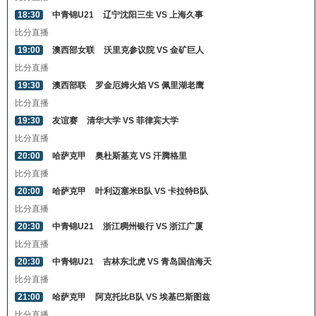
18:30
中青锦U21
辽宁沈阳三生 VS 上海久事
比分直播
19:00
澳西部女联
沃里克参议院 VS 金矿巨人
比分直播
19:30
澳西部联
罗金厄姆火焰 VS 佩里湖老鹰
比分直播
19:30
友谊赛
清华大学 VS 菲律宾大学
比分直播
20:00
哈萨克甲
奥杜斯基克 VS 汗腾格里
比分直播
20:00
哈萨克甲
叶利迈塞米B队 VS 卡拉特B队
比分直播
20:30
中青锦U21
浙江稠州银行 VS 浙江广厦
比分直播
20:30
中青锦U21
吉林东北虎 VS 青岛国信海天
比分直播
21:00
哈萨克甲
阿克托比B队 VS 埃基巴斯图兹
比分直播