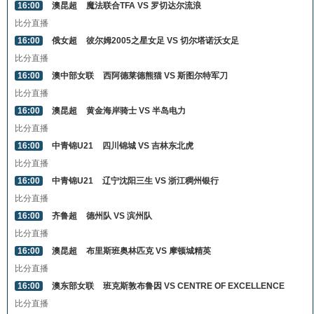
16:00
澳昆超
魔法联合TFA VS 罗切达尔流浪
比分直播
16:00
俄女超
彼尔姆2005之星女足 VS 切尔塔诺沃女足
比分直播
16:00
澳中部女联
西阿德莱德熊猫 VS 斯图尔特军刀
比分直播
16:00
澳昆超
黄金海岸骑士 VS 半岛电力
比分直播
16:00
中青锦U21
四川锦城 VS 吉林东北虎
比分直播
16:00
中青锦U21
辽宁沈阳三生 VS 浙江稠州银行
比分直播
16:00
齐鲁超
德州队 VS 滨州队
比分直播
16:00
澳昆超
布里斯班奥林匹克 VS 摩顿城精英
比分直播
16:00
澳东部女联
班克斯敦布鲁因 VS CENTRE OF EXCELLENCE
比分直播