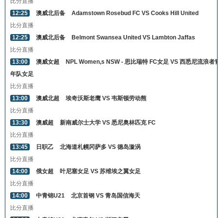
比分直播
12:25
澳威北后备
Adamstown Rosebud FC VS Cooks Hill United
比分直播
12:25
澳威北后备
Belmont Swansea United VS Lambton Jaffas
比分直播
13:00
澳威女超
NPL Women,s NSW - 思比瑞特 FC女足 VS 西悉尼流浪者
年队女足
比分直播
13:00
澳威北超
埃奇沃斯老鹰 VS 韦斯顿劳动熊
比分直播
13:30
澳威超
新南威尔士大学 VS 悉尼奥林匹克 FC
比分直播
13:45
日职乙
北海道札幌冈萨多 VS 德岛漩涡
比分直播
14:00
俄女超
叶尼塞女足 VS 苏维埃之翼女足
比分直播
14:00
中青锦U21
北京首钢 VS 青岛国信海天
比分直播