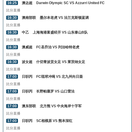
16:25
澳达超
Darwin Olympic SC VS Azzurri United FC
比分直播
16:30
澳南部联
墨尔本老虎 VS 法兰克斯顿蓝调
比分直播
16:30
中乙
上海海港富盛经开 VS 山东泰山B队
比分直播
16:30
澳威超
FC圣乔治 VS 列治哈特老虎
比分直播
16:30
波女超
什切青波贡女足 VS 莱茨纳女足
比分直播
17:00
日职丙
FC琉球冲绳 VS 北九州向日葵
比分直播
17:00
日职丙
长野帕塞罗 VS 山口雷法
比分直播
17:00
澳东部联
北方熊 VS 中央海岸十字军
比分直播
17:00
日职丙
SC相模原 VS 熊本深红
比分直播