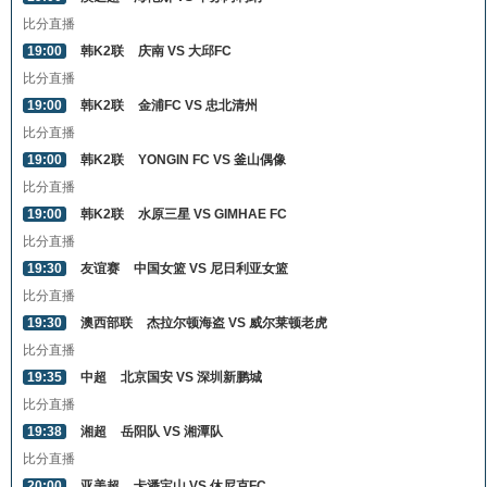
比分直播
19:00
韩K2联
庆南 VS 大邱FC
比分直播
19:00
韩K2联
金浦FC VS 忠北清州
比分直播
19:00
韩K2联
YONGIN FC VS 釜山偶像
比分直播
19:00
韩K2联
水原三星 VS GIMHAE FC
比分直播
19:30
友谊赛
中国女篮 VS 尼日利亚女篮
比分直播
19:30
澳西部联
杰拉尔顿海盗 VS 威尔莱顿老虎
比分直播
19:35
中超
北京国安 VS 深圳新鹏城
比分直播
19:38
湘超
岳阳队 VS 湘潭队
比分直播
20:00
亚美超
卡潘宝山 VS 休尼克FC