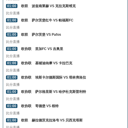
01:00
欧联
波兹南莱赫 VS 克拉克斯维克
比分直播
01:00
欧联
萨尔茨堡红牛 VS 帕福斯FC
比分直播
01:00
欧联
萨尔茨堡 VS Pafos
比分直播
01:00
欧协联
里加FC VS 吉奥里
比分直播
01:00
欧协联
基辅迪纳摩 VS 卡拉巴克
比分直播
01:00
欧协联
埃斯卡尔德斯国际 VS 塔林弗洛拉
比分直播
01:00
欧协联
萨尔格里斯 VS 哈伊杜克斯普利特
比分直播
01:00
欧协联
哥德堡 VS 根特
比分直播
01:00
欧联
赫拉德茨克拉洛韦 VS 贝西克塔斯
比分直播