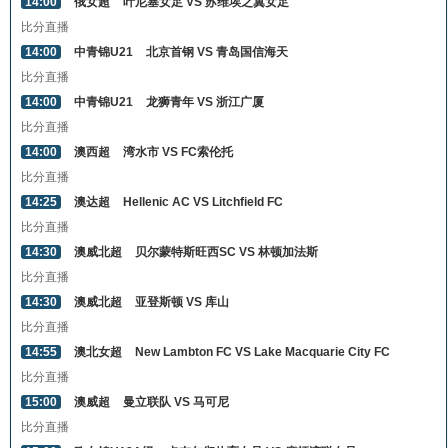
14:00
俄女超
叶尼塞女足 VS 苏维埃之翼女足
比分直播
14:00
中青锦U21
北京首钢 VS 青岛国信海天
比分直播
14:00
中青锦U21
龙狮青年 VS 浙江广厦
比分直播
14:00
澳西超
湾水市 VS FC索伦托
比分直播
14:25
澳达超
Hellenic AC VS Litchfield FC
比分直播
14:30
澳威北超
贝尔蒙特斯旺西SC VS 林顿加法斯
比分直播
14:30
澳威北超
亚登斯顿 VS 库山
比分直播
14:55
澳北女超
New Lambton FC VS Lake Macquarie City FC
比分直播
15:00
澳威超
曼立联队 VS 马可尼
比分直播