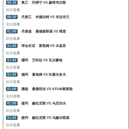
00:30
奥乙
列弗宁 VS 赫塔韦尔斯
比分直播
00:30
丹麦乙
米德法特 VS 布拉布兰
比分直播
01:00
丹麦超
桑德捷斯基 VS 维堡
比分直播
01:00
球会友谊
富勒姆 VS 水晶宫
比分直播
01:00
挪丙
艾科拉 VS 瓦尔豪格
比分直播
01:00
德丙
曼海姆 VS 杜塞尔多夫
比分直播
01:00
挪超
桑德菲杰 VS KFUM奥斯陆
比分直播
01:00
捷丙
赫拉尼斯 VS 乌尼邱夫
比分直播
01:00
捷丙
赫拉尼斯 VS 乌赫尔斯基
比分直播