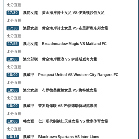
比分直播
17:30
澳昆女超
黄金海岸骑士女足 VS 伊斯顿沙伯女足
比分直播
17:30
澳昆女超
黄金海岸骑士女足 VS 布里斯班东郊女足
比分直播
17:55
澳北女超
Broadmeadow Magic VS Maitland FC
比分直播
18:00
澳北部联
黄金海岸巨浪 VS 伊普斯威奇力量
比分直播
18:00
澳威甲
Prospect United VS Western City Rangers FC
比分直播
18:00
澳北女超
布罗德美度兰女足 VS 梅特兰女足
比分直播
18:00
澳威甲
普罗斯佩联 VS 芒特德瑞特城流浪者
比分直播
18:00
韩女联
仁川现代制铁红天使女足 VS 世宗体育女足
比分直播
18:15
澳威甲
Blacktown Spartans VS Inter Lions