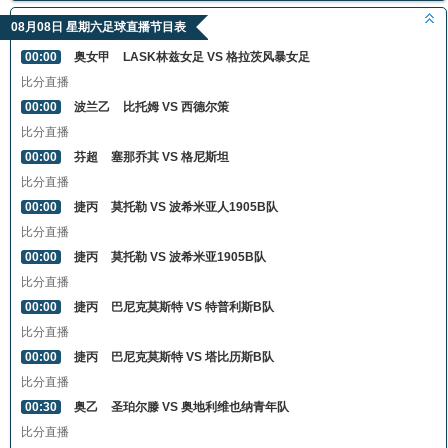
08月08日 星期六足球直播节目表
00:00
奥女甲
LASK林兹女足 VS 格拉茨风暴女足
比分直播
00:00
波兰乙
比托姆 VS 西德尔策
比分直播
00:00
芬超
塞那乔其 VS 格尼斯坦
比分直播
00:00
捷丙
莫托勒 VS 波希米亚人1905B队
比分直播
00:00
捷丙
莫托勒 VS 波希米亚1905B队
比分直播
00:00
捷丙
巴尼克莫斯特 VS 特普利斯B队
比分直播
00:00
捷丙
巴尼克莫斯特 VS 塔比历斯B队
比分直播
00:30
奥乙
圣珀尔滕 VS 奥地利维也纳青年队
比分直播