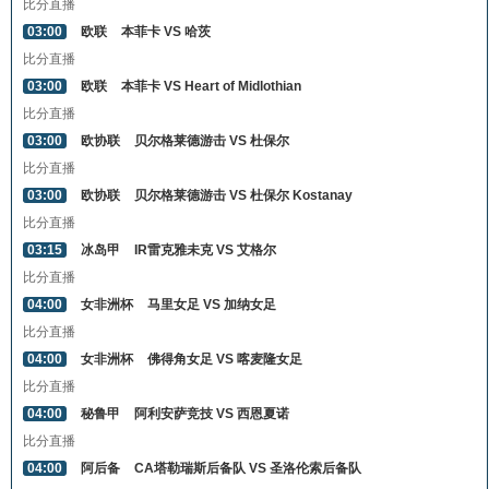
比分直播
03:00
欧联
本菲卡 VS 哈茨
比分直播
03:00
欧联
本菲卡 VS Heart of Midlothian
比分直播
03:00
欧协联
贝尔格莱德游击 VS 杜保尔
比分直播
03:00
欧协联
贝尔格莱德游击 VS 杜保尔 Kostanay
比分直播
03:15
冰岛甲
IR雷克雅未克 VS 艾格尔
比分直播
04:00
女非洲杯
马里女足 VS 加纳女足
比分直播
04:00
女非洲杯
佛得角女足 VS 喀麦隆女足
比分直播
04:00
秘鲁甲
阿利安萨竞技 VS 西恩夏诺
比分直播
04:00
阿后备
CA塔勒瑞斯后备队 VS 圣洛伦索后备队