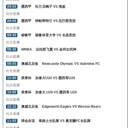
09:00
墨西甲
杜兰戈蝎子 VS 海盗
比分直播
09:00
墨西甲
特帕蒂特兰 VS 拉巴斯竞技
比分直播
09:30
秘鲁甲
秘鲁体育大学 VS 水晶竞技
比分直播
09:30
WNBA
达拉斯飞翼 VS 金州女武神
比分直播
09:55
澳威北后备
Newcastle Olympic VS Valentine FC
比分直播
10:00
美青杯
加拿大U20 VS 墨西哥U20
比分直播
10:00
美青杯
加拿大 U20 VS 墨西哥 U20
比分直播
10:10
澳威北后备
Edgeworth Eagles VS Weston Bears
比分直播
11:55
球会友谊
車路士女队隊 VS 奧克蘭FC女队隊