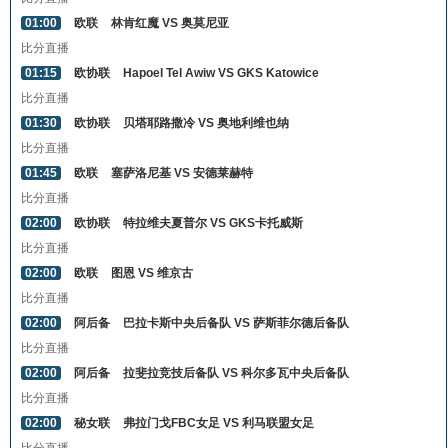
01:00
欧联
林肯红魔 VS 奥莫尼亚
比分直播
01:15
欧协联
Hapoel Tel Awiw VS GKS Katowice
比分直播
01:30
欧协联
贝塔耶路撒冷 VS 奥地利维也纳
比分直播
01:45
欧联
塞萨洛尼基 VS 安德莱赫特
比分直播
02:00
欧协联
特拉维夫夏普尔 VS GKS卡托威斯
比分直播
02:00
欧联
图恩 VS 维京古
比分直播
02:00
阿后备
巴拉卡斯中央后备队 VS 萨斯菲尔德后备队
比分直播
02:00
阿后备
拉斐拉竞技后备队 VS 科尔多瓦中央后备队
比分直播
02:00
秘女联
弗拉门戈FBC女足 VS 利马联盟女足