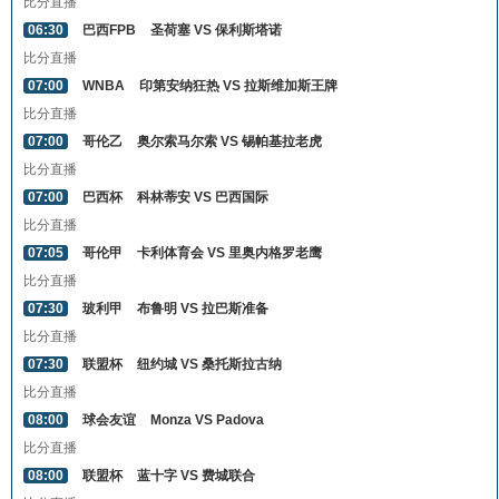
比分直播
06:30
巴西FPB
圣荷塞 VS 保利斯塔诺
比分直播
07:00
WNBA
印第安纳狂热 VS 拉斯维加斯王牌
比分直播
07:00
哥伦乙
奥尔索马尔索 VS 锡帕基拉老虎
比分直播
07:00
巴西杯
科林蒂安 VS 巴西国际
比分直播
07:05
哥伦甲
卡利体育会 VS 里奥内格罗老鹰
比分直播
07:30
玻利甲
布鲁明 VS 拉巴斯准备
比分直播
07:30
联盟杯
纽约城 VS 桑托斯拉古纳
比分直播
08:00
球会友谊
Monza VS Padova
比分直播
08:00
联盟杯
蓝十字 VS 费城联合