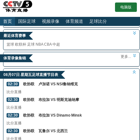
电脑版
首页
国际足球
视频录像
体育频道
足球比分
最近体育赛事
篮球
欧联杯
足球
NBA
CBA
中超
更多...
体育录像集锦
08月07日 星期五足球直播节目表
02:30
欧协联
卢加诺 VS NSI鲁纳维克
比分直播
02:30
欧协联
布拉加 VS 明斯克迪纳摩
比分直播
02:30
欧协联
布拉加 VS Dinamo Minsk
比分直播
02:30
欧协联
瓦鲁尔 VS 北西兰
比分直播