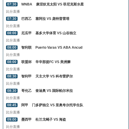
07:30
WNBA
康涅狄克太阳 VS 菲尼克斯水星
比分直播
07:30
巴西乙
塞阿拉 VS 庞特普雷塔
比分直播
08:00
厄瓜甲
基多大学体育 VS 山谷独立
比分直播
08:00
智利联
Puerto Varas VS ABA Ancud
比分直播
08:00
联盟杯
辛辛那提FC VS 美洲狮
比分直播
08:30
智利甲
天主大学 VS 科布雷萨尔
比分直播
08:30
哥伦乙
奎迪奥 VS 国际帕尔米拉
比分直播
08:45
阿甲
门多萨独立 VS 里奥夸尔托学生队
比分直播
09:00
墨西甲
杜兰戈蝎子 VS 海盗
比分直播