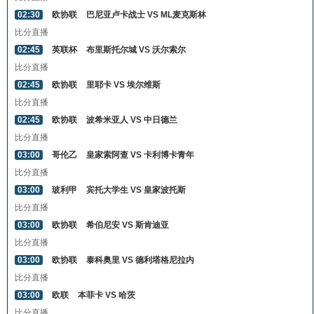
02:30
欧协联
巴尼亚卢卡战士 VS ML麦克斯林
比分直播
02:45
英联杯
布里斯托尔城 VS 沃尔索尔
比分直播
02:45
欧协联
里耶卡 VS 埃尔维斯
比分直播
02:45
欧协联
波希米亚人 VS 中日德兰
比分直播
03:00
哥伦乙
皇家索阿查 VS 卡利博卡青年
比分直播
03:00
玻利甲
宾托大学生 VS 皇家波托斯
比分直播
03:00
欧协联
希伯尼安 VS 斯肯迪亚
比分直播
03:00
欧协联
泰科奥里 VS 德利塔格尼拉内
比分直播
03:00
欧联
本菲卡 VS 哈茨
比分直播