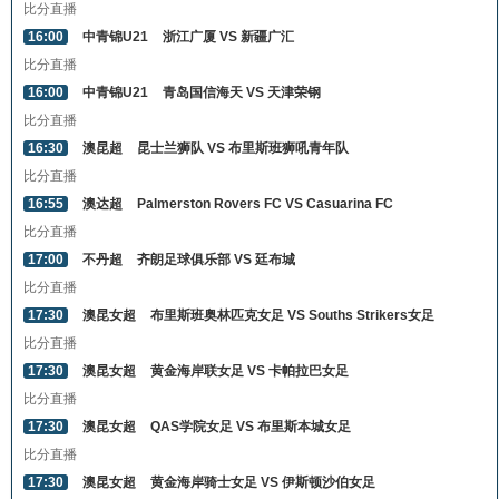
比分直播
16:00
中青锦U21
浙江广厦 VS 新疆广汇
比分直播
16:00
中青锦U21
青岛国信海天 VS 天津荣钢
比分直播
16:30
澳昆超
昆士兰狮队 VS 布里斯班狮吼青年队
比分直播
16:55
澳达超
Palmerston Rovers FC VS Casuarina FC
比分直播
17:00
不丹超
齐朗足球俱乐部 VS 廷布城
比分直播
17:30
澳昆女超
布里斯班奥林匹克女足 VS Souths Strikers女足
比分直播
17:30
澳昆女超
黄金海岸联女足 VS 卡帕拉巴女足
比分直播
17:30
澳昆女超
QAS学院女足 VS 布里斯本城女足
比分直播
17:30
澳昆女超
黄金海岸骑士女足 VS 伊斯顿沙伯女足