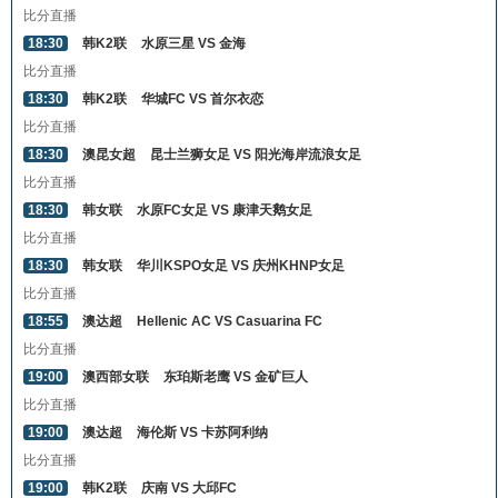
比分直播
18:30
韩K2联
水原三星 VS 金海
比分直播
18:30
韩K2联
华城FC VS 首尔衣恋
比分直播
18:30
澳昆女超
昆士兰狮女足 VS 阳光海岸流浪女足
比分直播
18:30
韩女联
水原FC女足 VS 康津天鹅女足
比分直播
18:30
韩女联
华川KSPO女足 VS 庆州KHNP女足
比分直播
18:55
澳达超
Hellenic AC VS Casuarina FC
比分直播
19:00
澳西部女联
东珀斯老鹰 VS 金矿巨人
比分直播
19:00
澳达超
海伦斯 VS 卡苏阿利纳
比分直播
19:00
韩K2联
庆南 VS 大邱FC