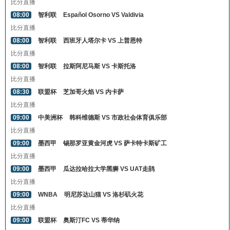
比分直播
08:00
智利联
Español Osorno VS Valdivia
比分直播
08:00
智利联
西班牙人塔尔卡 VS 上普恩特
比分直播
08:00
智利联
拉斯阿尼马斯 VS 卡斯托洛
比分直播
08:30
联盟杯
芝加哥火焰 VS 内卡萨
比分直播
09:00
中美洲杯
韩科维德斯 VS 市政社会体育俱乐部
比分直播
09:00
墨西甲
锡那罗亚黄金河虎 VS 萨卡特卡斯矿工
比分直播
09:00
墨西甲
瓜达拉哈拉大学黑狮 VS UAT走鹃
比分直播
09:00
WNBA
明尼苏达山猫 VS 洛杉矶火花
比分直播
09:00
联盟杯
奥斯汀FC VS 蒂华纳