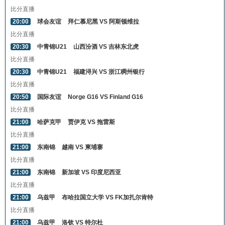
比分直播
20:00
球会友谊
拜仁慕尼黑 VS 阿斯顿维拉
比分直播
20:30
中青锦U21
山西汾酒 VS 吉林东北虎
比分直播
20:30
中青锦U21
福建浔兴 VS 浙江稠州银行
比分直播
20:50
国际友谊
Norge G16 VS Finland G16
比分直播
21:00
哈萨克甲
贾伊克 VS 拖雷斯
比分直播
21:00
东南锦
越南 VS 柬埔寨
比分直播
21:00
东南锦
新加坡 VS 印度尼西亚
比分直播
21:00
乌兹甲
布哈拉国立大学 VS FK加扎尔肯特
比分直播
21:00
乌兹甲
洛钦 VS 特尔杜