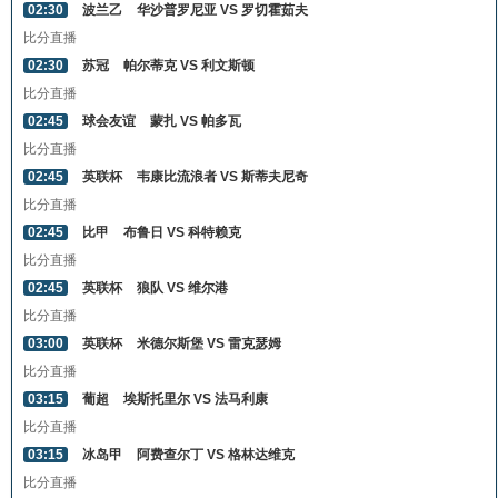
02:30
波兰乙
华沙普罗尼亚 VS 罗切霍茹夫
比分直播
02:30
苏冠
帕尔蒂克 VS 利文斯顿
比分直播
02:45
球会友谊
蒙扎 VS 帕多瓦
比分直播
02:45
英联杯
韦康比流浪者 VS 斯蒂夫尼奇
比分直播
02:45
比甲
布鲁日 VS 科特赖克
比分直播
02:45
英联杯
狼队 VS 维尔港
比分直播
03:00
英联杯
米德尔斯堡 VS 雷克瑟姆
比分直播
03:15
葡超
埃斯托里尔 VS 法马利康
比分直播
03:15
冰岛甲
阿费查尔丁 VS 格林达维克
比分直播