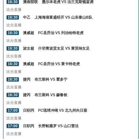
16:30
澳南部联
墨尔本老虎 VS 法兰克斯顿蓝调
比分直播
16:30
中乙
上海海港富盛经开 VS 山东泰山B队
比分直播
16:30
澳威超
FC圣乔治 VS 列治哈特老虎
比分直播
16:30
波女超
什切青波贡女足 VS 莱茨纳女足
比分直播
16:30
澳威超
FC圣乔治 VS 莱卡特老虎
比分直播
16:30
捷丙
布兰斯科 VS 霍多宁
比分直播
16:30
捷丙
布兰斯科 VS 赫鲁钦
比分直播
17:00
日职丙
FC琉球冲绳 VS 北九州向日葵
比分直播
17:00
日职丙
长野帕塞罗 VS 山口雷法
比分直播