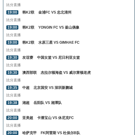
比分直播
19:00
韩K2联
金浦FC VS 忠北清州
比分直播
19:00
韩K2联
YONGIN FC VS 釜山偶像
比分直播
19:00
韩K2联
水原三星 VS GIMHAE FC
比分直播
19:30
友谊赛
中国女篮 VS 尼日利亚女篮
比分直播
19:30
澳西部联
杰拉尔顿海盗 VS 威尔莱顿老虎
比分直播
19:35
中超
北京国安 VS 深圳新鹏城
比分直播
19:38
湘超
岳阳队 VS 湘潭队
比分直播
20:00
亚美超
卡潘宝山 VS 休尼克FC
比分直播
20:00
哈萨克甲
FK阿雷斯 VS 杜保尔B队