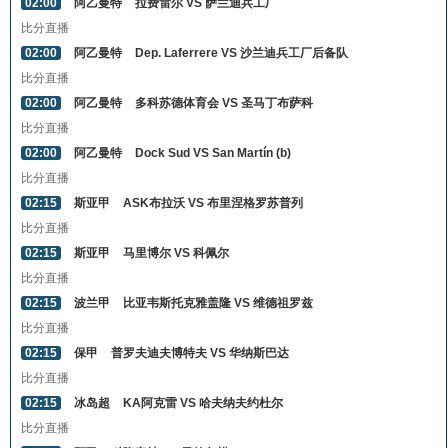
02:00
阿乙曼特
拉费雷尔 VS 萨兰迪兵工厂
比分直播
02:00
阿乙曼特
Dep. Laferrere VS 沙兰迪兵工厂后备队
比分直播
02:00
阿乙曼特
多科苏德体育会 VS 圣马丁布萨科
比分直播
02:00
阿乙曼特
Dock Sud VS San Martín (b)
比分直播
02:15
斯亚甲
ASK布拉沃 VS 布里涅格罗苏普列
比分直播
02:15
斯亚甲
马里博尔 VS 科佩尔
比分直播
02:15
波兰甲
比亚韦斯托克雅盖隆 VS 维德祖罗兹
比分直播
02:15
保甲
普罗夫迪夫博特夫 VS 华纳斯巴达
比分直播
02:15
冰岛超
KA阿克雷 VS 哈夫纳夫约杜尔
比分直播