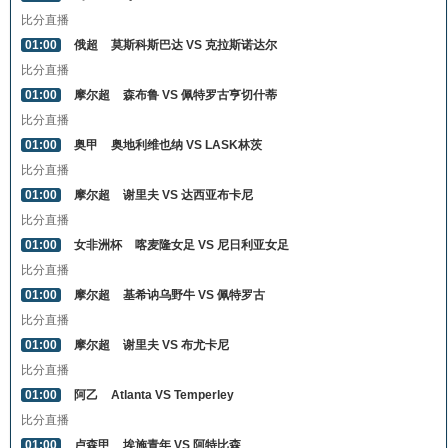
比分直播
01:00
俄超
莫斯科斯巴达 VS 克拉斯诺达尔
比分直播
01:00
摩尔超
森布鲁 VS 佩特罗古亨切什蒂
比分直播
01:00
奥甲
奥地利维也纳 VS LASK林茨
比分直播
01:00
摩尔超
谢里夫 VS 达西亚布卡尼
比分直播
01:00
女非洲杯
喀麦隆女足 VS 尼日利亚女足
比分直播
01:00
摩尔超
基希讷乌野牛 VS 佩特罗古
比分直播
01:00
摩尔超
谢里夫 VS 布尤卡尼
比分直播
01:00
阿乙
Atlanta VS Temperley
比分直播
01:00
卢森甲
埃施青年 VS 阿特比森