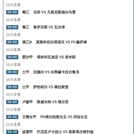
比分直播
00:00
葡乙
法菲 VS 凡恩尼斯福尔马曹
比分直播
00:00
葡乙
泰罗芬斯 VS 瓦尔津
比分直播
00:00
俄乙B
莫斯科切尔塔诺沃 VS FC穆罗姆
比分直播
00:00
爱沙甲
塔林利瓦迪亚 VS 诺米联
比分直播
00:00
土甲
厄德尔 VS 法蒂赫卡拉古鲁克
比分直播
00:00
土甲
萨热耶尔 VS 慕拉斯堡
比分直播
00:00
卢森甲
斯威夫特 VS 维尔茨
比分直播
00:00
立陶女甲
FK维尔纽斯女足 VS 邦加女足
比分直播
00:30
波黑甲
巴尼亚卢卡战士 VS 莫斯塔尔维列兹