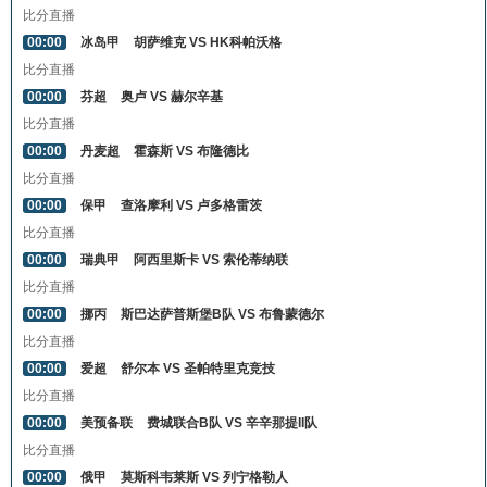
比分直播
00:00
冰岛甲
胡萨维克 VS HK科帕沃格
比分直播
00:00
芬超
奥卢 VS 赫尔辛基
比分直播
00:00
丹麦超
霍森斯 VS 布隆德比
比分直播
00:00
保甲
查洛摩利 VS 卢多格雷茨
比分直播
00:00
瑞典甲
阿西里斯卡 VS 索伦蒂纳联
比分直播
00:00
挪丙
斯巴达萨普斯堡B队 VS 布鲁蒙德尔
比分直播
00:00
爱超
舒尔本 VS 圣帕特里克竞技
比分直播
00:00
美预备联
费城联合B队 VS 辛辛那提II队
比分直播
00:00
俄甲
莫斯科韦莱斯 VS 列宁格勒人