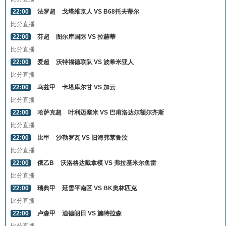
22:00
法罗超
戈塔维京人 VS B68托夫蒂尔
比分直播
22:00
芬超
图尔库国际 VS 拉赫蒂
比分直播
22:00
爱超
沃特福德联队 VS 波希米亚人
比分直播
22:00
乌兹甲
卡塔库尔甘 VS 加云
比分直播
22:00
哈萨克超
叶利迈塞米 VS 巴甫洛达尔额尔齐斯
比分直播
22:00
比甲
沙勒罗瓦 VS 旧海弗莱鲁汶
比分直播
22:00
俄乙B
沃洛格达戴拿模 VS 弗拉基米尔鱼雷
比分直播
22:00
瑞典甲
延雪平南区 VS BK奥林匹克
比分直播
22:00
卢森甲
迪德朗日 VS 施特拉森