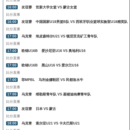
比分直播
16:00
友谊赛
世新大学女篮 VS 蒙古女篮
比分直播
16:00
友谊赛
中国国家U18男篮B队 VS 西班牙职业篮球实验室U18精英队
比分直播
17:00
乌克青
埃皮森特尔U21 VS 顿涅茨克矿工青年队
比分直播
17:00
欧锦U16B
爱沙尼亚U16 VS 奥地利U16
比分直播
17:00
欧锦U16B
黑山U16 VS 爱尔兰U16
比分直播
17:00
菲MPBL
马利金娜鞋匠 VS 民都洛水牛
比分直播
17:00
乌克青
维勒斯青年队 VS 基辅迪纳摩青年队
比分直播
17:00
友谊赛
日本 VS 蒙古
比分直播
18:00
乌克青
索尔亚U21 VS 卡夫巴斯U21