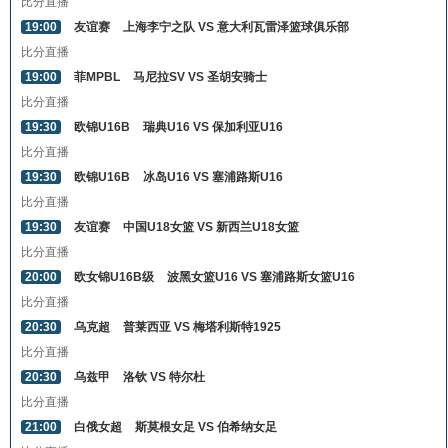
比分直播
19:00
友谊赛
上海李宁之队 VS 意大利瓦雷泽篮球俱乐部
比分直播
19:00
菲MPBL
马尼拉SV VS 圣胡安骑士
比分直播
19:30
欧锦U16B
瑞典U16 VS 保加利亚U16
比分直播
19:30
欧锦U16B
冰岛U16 VS 塞浦路斯U16
比分直播
19:30
友谊赛
中国U18女篮 VS 新西兰U18女篮
比分直播
20:00
欧女锦U16B级
波黑女篮U16 VS 塞浦路斯女篮U16
比分直播
20:30
乌克超
普莱西亚 VS 梅塔利斯特1925
比分直播
20:30
乌兹甲
洛钦 VS 特尔杜
比分直播
21:00
白俄女超
斯莫根女足 VS 伯希纳女足