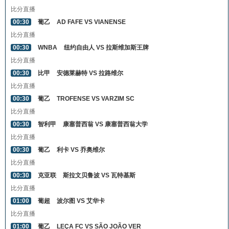
比分直播
00:30
葡乙
AD FAFE VS VIANENSE
比分直播
00:30
WNBA
纽约自由人 VS 拉斯维加斯王牌
比分直播
00:30
比甲
安德莱赫特 VS 拉路维尔
比分直播
00:30
葡乙
TROFENSE VS VARZIM SC
比分直播
00:30
智利甲
康塞普西翁 VS 康塞普西翁大学
比分直播
00:30
葡乙
利卡 VS 乔奥维尔
比分直播
00:30
克亚联
斯拉文贝鲁波 VS 瓦特基斯
比分直播
01:00
葡超
波尔图 VS 艾华卡
比分直播
01:00
葡乙
LEÇA FC VS SÃO JOÃO VER