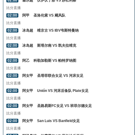
02:00
塞尔超
伏伊伏丁那 VS 苏杜利察
比分直播
02:00
阿甲
圣洛伦索 VS 飓风队
比分直播
02:00
冰岛超
维京古 VS IBV韦斯特曼纳
比分直播
02:00
冰岛超
斯塔尔南 VS 凯夫拉维克
比分直播
02:00
阿乙
科勒加勒斯 VS 帕特罗纳图
比分直播
02:00
阿女甲
圣塔菲联合女足 VS 河床女足
比分直播
02:00
阿女甲
Unión VS 河床后备队 Plate女足
比分直播
02:00
阿女甲
圣路易斯FC女足 VS 班菲尔德女足
比分直播
02:00
阿女甲
San Luis VS Banfield女足
比分直播