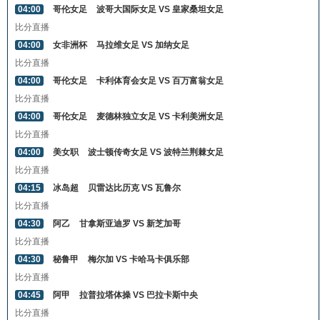
04:00
哥伦女足
波哥大国际女足 VS 皇家桑坦女足
比分直播
04:00
女非洲杯
马拉维女足 VS 加纳女足
比分直播
04:00
哥伦女足
卡利体育会女足 VS 百万富翁女足
比分直播
04:00
哥伦女足
麦德林独立女足 VS 卡利美洲女足
比分直播
04:00
美女职
波士顿传奇女足 VS 波特兰荆棘女足
比分直播
04:15
冰岛超
贝雷达比历克 VS 瓦鲁尔
比分直播
04:30
阿乙
甘拿斯亚迪罗 VS 新芝加哥
比分直播
04:30
秘鲁甲
梅尔加 VS 卡哈马卡俱乐部
比分直播
04:45
阿甲
拉普拉塔体操 VS 巴拉卡斯中央
比分直播