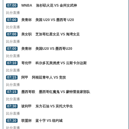
07:00
WNBA
洛杉矶火花 VS 金州女武神
比分直播
07:00
美青杯
美国 U20 VS 墨西哥 U20
比分直播
07:00
美女职
芝加哥红星女足 VS 海湾女足
比分直播
07:00
美青杯
美国U20 VS 墨西哥U20
比分直播
07:10
哥伦甲
科尔多瓦美洲虎 VS 云斯卡尔达斯
比分直播
07:15
阿甲
阿根廷青年人 VS 竞技
比分直播
07:15
墨西哥联
墨西哥红魔鬼 VS 蒙特雷皇家部队
比分直播
07:30
玻利甲
东方石油 VS 宾托大学生
比分直播
07:30
联盟杯
蓝十字 VS 纽约城
比分直播