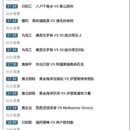
17:30
日职乙
八户于南乡 VS 富山胜利
比分直播
17:30
挪丙
斯科德斯莫 VS 佛克朴林特
比分直播
17:30
乌克乙
佩里沃罗格 VS SC波尔塔瓦-2
比分直播
17:30
乌克乙
佩里沃罗格 VS SC波尔塔瓦B队
比分直播
17:30
澳南甲
坎伯兰联 VS 阿德莱德奥林匹克
比分直播
17:30
澳北部联
黄金海岸压路机 VS 伊普斯维奇部队
比分直播
17:30
澳北部联
黄金海岸巨浪 VS 伊普斯威奇力量
比分直播
17:30
澳足总
西悉尼流浪者 VS Melbourne Victory
比分直播
18:00
日职联
福冈黄蜂 VS 神户胜利船
比分直播