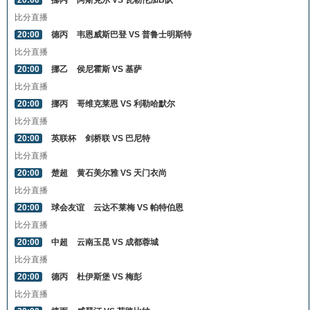
20:00
挪丙
阿斯克尔 VS 瓦勒伦加B队
比分直播
20:00
德丙
韦恩威斯巴登 VS 普鲁士明斯特
比分直播
20:00
挪乙
侯尼霍斯 VS 基萨
比分直播
20:00
挪丙
哥维克莱恩 VS 利勒哈默尔
比分直播
20:00
英联杯
剑桥联 VS 巴尼特
比分直播
20:00
楚超
黄石美尔雅 VS 天门衣尚
比分直播
20:00
球会友谊
云达不莱梅 VS 帕特伯恩
比分直播
20:00
中超
云南玉昆 VS 成都蓉城
比分直播
20:00
德丙
杜伊斯堡 VS 梅彭
比分直播