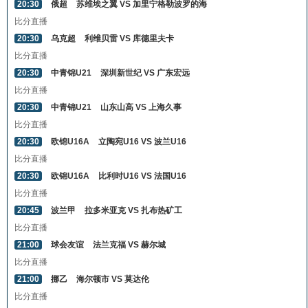
20:30
俄超
苏维埃之翼 VS 加里宁格勒波罗的海
比分直播
20:30
乌克超
利维贝雷 VS 库德里夫卡
比分直播
20:30
中青锦U21
深圳新世纪 VS 广东宏远
比分直播
20:30
中青锦U21
山东山高 VS 上海久事
比分直播
20:30
欧锦U16A
立陶宛U16 VS 波兰U16
比分直播
20:30
欧锦U16A
比利时U16 VS 法国U16
比分直播
20:45
波兰甲
拉多米亚克 VS 扎布热矿工
比分直播
21:00
球会友谊
法兰克福 VS 赫尔城
比分直播
21:00
挪乙
海尔顿市 VS 莫达伦
比分直播