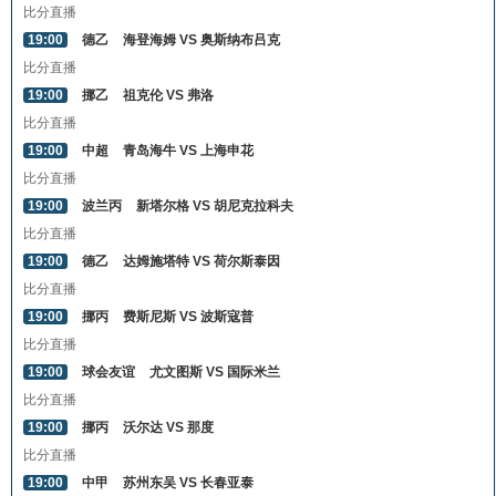
比分直播
19:00
德乙
海登海姆 VS 奥斯纳布吕克
比分直播
19:00
挪乙
祖克伦 VS 弗洛
比分直播
19:00
中超
青岛海牛 VS 上海申花
比分直播
19:00
波兰丙
新塔尔格 VS 胡尼克拉科夫
比分直播
19:00
德乙
达姆施塔特 VS 荷尔斯泰因
比分直播
19:00
挪丙
费斯尼斯 VS 波斯寇普
比分直播
19:00
球会友谊
尤文图斯 VS 国际米兰
比分直播
19:00
挪丙
沃尔达 VS 那度
比分直播
19:00
中甲
苏州东吴 VS 长春亚泰