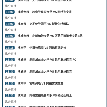
13:00
澳维女超
艾云达尔女足 VS 南墨尔本女足
比分直播
13:00
澳维女超
埃森登皇家女足 VS 班特列女足
比分直播
13:00
澳南超
克罗伊登国王 VS 斯特尔特狮队
比分直播
13:00
澳威女超
北部精神女足 VS 西悉尼流浪者女足B队
比分直播
13:15
澳南甲
伊斯特恩联 VS 阿德莱德竞技
比分直播
13:30
澳威超
新南威尔士大学 VS 悉尼奥林匹克 FC
比分直播
13:30
澳威超
新南威尔士大学 VS 悉尼奥林匹克
比分直播
13:30
澳南甲
富勒姆联 VS 阿德莱德蓝鹰
比分直播
13:30
澳南超
阿德莱德联青年队 VS 帕拉山骑士
比分直播