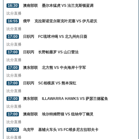
16:30
澳南部联
墨尔本猛虎 VS 法兰克斯顿蓝调
比分直播
16:55
俄甲
克拉斯诺亚尔斯克叶尼塞 VS 伊凡诺沃
比分直播
17:00
日职丙
FC琉球冲绳 VS 北九州向日葵
比分直播
17:00
日职丙
长野帕塞罗 VS 山口雷法
比分直播
17:00
澳东部联
北方熊 VS 中央海岸十字军
比分直播
17:00
日职丙
SC相模原 VS 熊本深红
比分直播
17:00
澳东部联
ILLAWARRA HAWKS VS 萨瑟兰德鲨鱼
比分直播
17:00
澳南部联
埃尔特姆野猫 VS 纽纳华丁幽灵
比分直播
17:00
乌克甲
基辅火车头 VS FC维多尼古拉耶夫卡
比分直播