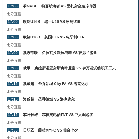
17:00
菲MPBL
帕赛航海者 VS 里扎尔金色冷却器
比分直播
17:00
欧锦U16B
瑞士U16 VS 冰岛U16
比分直播
17:00
欧锦U16B
英国U16 VS 匈牙利U16
比分直播
17:00
澳东部联
伊拉瓦拉沃拉塔鹰 VS 萨瑟兰鲨鱼
比分直播
17:00
俄甲
克拉斯诺亚尔斯克叶尼塞 VS 伊万诺沃纺织工工人
比分直播
17:15
澳威超
圣乔治城 City FA VS 洛克达尔
比分直播
17:15
澳威超
圣乔治城 VS 洛克达尔
比分直播
17:15
菲州长杯
菲律宾电信TNT VS 巨人崛起者
比分直播
17:30
日职乙
藤枝MYFC VS 仙台七夕
比分直播