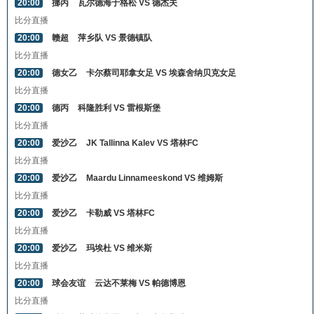
20:00
挪丙
瓦尔德海于格松 VS 德杰夫
比分直播
20:00
赣超
萍乡队 VS 景德镇队
比分直播
20:00
德女乙
卡尔蔡司耶拿女足 VS 埃森舍纳贝克女足
比分直播
20:00
德丙
科隆胜利 VS 雷根斯堡
比分直播
20:00
爱沙乙
JK Tallinna Kalev VS 塔林FC
比分直播
20:00
爱沙乙
Maardu Linnameeskond VS 维姆斯
比分直播
20:00
爱沙乙
卡勒威 VS 塔林FC
比分直播
20:00
爱沙乙
玛埃杜 VS 维米斯
比分直播
20:00
球会友谊
云达不莱梅 VS 帕德博恩
比分直播