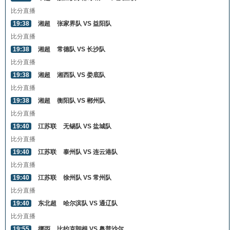
比分直播
19:38
湘超
张家界队 VS 益阳队
比分直播
19:38
湘超
常德队 VS 长沙队
比分直播
19:38
湘超
湘西队 VS 娄底队
比分直播
19:38
湘超
衡阳队 VS 郴州队
比分直播
19:40
江苏联
无锡队 VS 盐城队
比分直播
19:40
江苏联
泰州队 VS 连云港队
比分直播
19:40
江苏联
徐州队 VS 常州队
比分直播
19:40
东北超
哈尔滨队 VS 通辽队
比分直播
19:55
挪丙
比约克朗根 VS 奥普沙尔