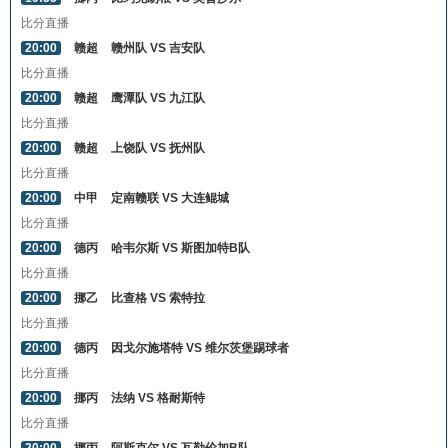
比分直播
20:00
赣超
赣州队 VS 吉安队
比分直播
20:00
赣超
鹰潭队 VS 九江队
比分直播
20:00
赣超
上饶队 VS 抚州队
比分直播
20:00
中甲
定南赣联 VS 大连鲲城
比分直播
20:00
德丙
哈韦尔斯 VS 斯图加特B队
比分直播
20:00
挪乙
比查格 VS 索特拉
比分直播
20:00
德丙
因戈尔施塔特 VS 维尔茨堡踢球者
比分直播
20:00
挪丙
法纳 VS 格耐斯特
比分直播