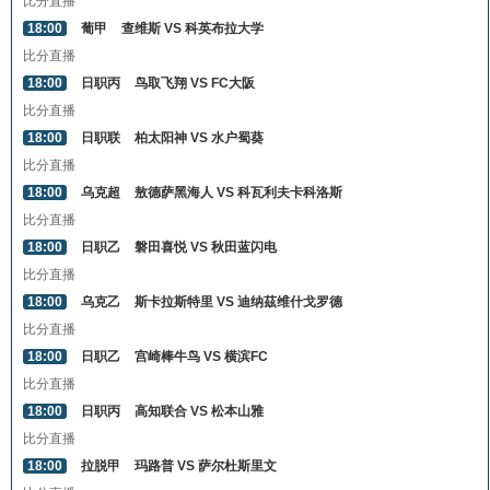
比分直播
18:00
葡甲
查维斯 VS 科英布拉大学
比分直播
18:00
日职丙
鸟取飞翔 VS FC大阪
比分直播
18:00
日职联
柏太阳神 VS 水户蜀葵
比分直播
18:00
乌克超
敖德萨黑海人 VS 科瓦利夫卡科洛斯
比分直播
18:00
日职乙
磐田喜悦 VS 秋田蓝闪电
比分直播
18:00
乌克乙
斯卡拉斯特里 VS 迪纳茲维什戈罗德
比分直播
18:00
日职乙
宫崎棒牛鸟 VS 横滨FC
比分直播
18:00
日职丙
高知联合 VS 松本山雅
比分直播
18:00
拉脱甲
玛路普 VS 萨尔杜斯里文