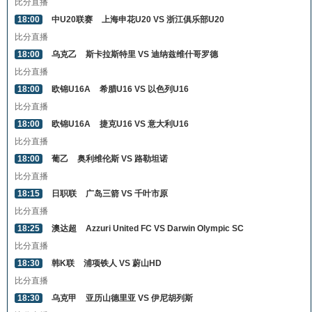
比分直播
18:00
中U20联赛
上海申花U20 VS 浙江俱乐部U20
比分直播
18:00
乌克乙
斯卡拉斯特里 VS 迪纳兹维什哥罗德
比分直播
18:00
欧锦U16A
希腊U16 VS 以色列U16
比分直播
18:00
欧锦U16A
捷克U16 VS 意大利U16
比分直播
18:00
葡乙
奥利维伦斯 VS 路勒坦诺
比分直播
18:15
日职联
广岛三箭 VS 千叶市原
比分直播
18:25
澳达超
Azzuri United FC VS Darwin Olympic SC
比分直播
18:30
韩K联
浦项铁人 VS 蔚山HD
比分直播
18:30
乌克甲
亚历山德里亚 VS 伊尼胡列斯