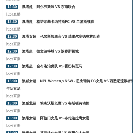
12:30
澳塔超
阿尔弗斯通 VS 东南联合
比分直播
12:30
澳塔超
格诺尔基卡纳特斯FC VS 兰瑟斯顿联
比分直播
12:30
澳塔女超
伦瑟斯顿联合 VS 瑞维尔塞德奥林匹克
比分直播
12:30
澳塔超
德文波特城 VS 朗赛斯顿城
比分直播
12:30
澳塔超
金布洛治狮队 VS 霍巴特斑马
比分直播
13:00
澳威女超
NPL Women,s NSW - 思比瑞特 FC女足 VS 西悉尼流浪者
年队女足
比分直播
13:00
澳威北超
埃奇沃斯老鹰 VS 韦斯顿劳动熊
比分直播
13:00
澳维女超
阿拉门女足 VS 布伦达拉鹰女足
比分直播