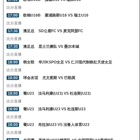
比分直播
17:00
欧锦U16B
塞浦路斯U16 VS 瑞士U16
比分直播
17:30
澳足总
SD公鹿FC VS 麦克阿瑟FC
比分直播
17:30
澳足总
昆士兰狮队 VS 墨尔本城
比分直播
18:00
韩女联
华川KSPO女足 VS 仁川现代制铁红天使女足
比分直播
18:00
球会友谊
尤文图斯 VS 巴勒莫
比分直播
18:00
葡U23
法马利康(U23) VS 杜连斯(U23)
比分直播
18:00
葡U23
法马利康U23 VS 杜连斯U23
比分直播
18:00
葡U23
布拉加U23 VS 法鲁人体育U23
比分直播