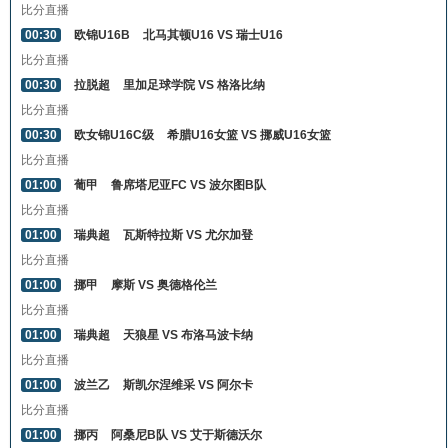
比分直播
00:30
欧锦U16B
北马其顿U16 VS 瑞士U16
比分直播
00:30
拉脱超
里加足球学院 VS 格洛比纳
比分直播
00:30
欧女锦U16C级
希腊U16女篮 VS 挪威U16女篮
比分直播
01:00
葡甲
鲁席塔尼亚FC VS 波尔图B队
比分直播
01:00
瑞典超
瓦斯特拉斯 VS 尤尔加登
比分直播
01:00
挪甲
摩斯 VS 奥德格伦兰
比分直播
01:00
瑞典超
天狼星 VS 布洛马波卡纳
比分直播
01:00
波兰乙
斯凯尔涅维采 VS 阿尔卡
比分直播
01:00
挪丙
阿桑尼B队 VS 艾于斯德沃尔