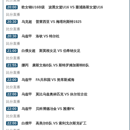
比分直播
20:00
欧女锦U16B级
波黑女篮U16 VS 塞浦路斯女篮U16
比分直播
20:30
乌克超
普莱西亚 VS 梅塔利斯特1925
比分直播
20:30
乌兹甲
洛钦 VS 特尔杜
比分直播
21:00
白俄女超
斯莫根女足 VS 伯希纳女足
比分直播
21:55
挪丙
康斯文格B队 VS 斯特罗姆加斯特B队
比分直播
22:00
乌兹甲
FA共和国 VS 努库斯咸海
比分直播
22:00
乌兹甲
莫比乌兹奥林匹克 VS 休尔坦古佐
比分直播
22:00
乌兹甲
贝科博德冶金 VS 雅潘FK
比分直播
22:00
白俄甲
高美尔B队 VS 索利戈尔斯克矿工