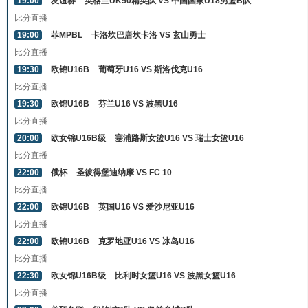
19:00
友谊赛
英格兰UK50精英队 VS 中国国家U18男篮B队
比分直播
19:00
菲MPBL
卡洛坎巴唐坎卡洛 VS 玄山勇士
比分直播
19:30
欧锦U16B
葡萄牙U16 VS 斯洛伐克U16
比分直播
19:30
欧锦U16B
芬兰U16 VS 波黑U16
比分直播
20:00
欧女锦U16B级
塞浦路斯女篮U16 VS 瑞士女篮U16
比分直播
22:00
俄杯
圣彼得堡迪纳摩 VS FC 10
比分直播
22:00
欧锦U16B
英国U16 VS 爱沙尼亚U16
比分直播
22:00
欧锦U16B
克罗地亚U16 VS 冰岛U16
比分直播
22:30
欧女锦U16B级
比利时女篮U16 VS 波黑女篮U16
比分直播