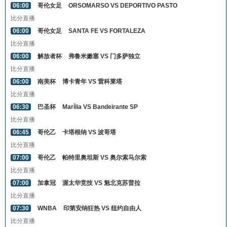
06:00
哥伦女足
ORSOMARSO VS DEPORTIVO PASTO
比分直播
06:00
哥伦女足
SANTA FE VS FORTALEZA
比分直播
06:00
解放者杯
弗鲁米嫩塞 VS 门多萨独立
比分直播
06:00
南美杯
博卡青年 VS 雷科莱塔
比分直播
06:30
巴圣杯
Marília VS Bandeirante SP
比分直播
06:45
哥伦乙
卡塔根纳 VS 波哥塔
比分直播
07:00
哥伦乙
帕特里奥坦斯 VS 奥尔索马尔索
比分直播
07:00
加拿冠
渥太华竞技 VS 魁北克苏普拉
比分直播
07:30
WNBA
印第安纳狂热 VS 纽约自由人
比分直播