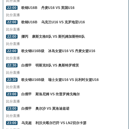
比分直播
22:00
欧锦U16B
丹麦U16 VS 英国U16
比分直播
22:00
欧锦U16B
乌克兰U16 VS 克罗地亚U16
比分直播
22:00
挪丙
康斯文格B队 VS 斯托姆加斯特B队
比分直播
22:00
欧女锦U16B级
冰岛女篮U16 VS 丹麦女篮U16
比分直播
22:30
白俄甲
明斯克B队 VS 奥斯特罗维茨
比分直播
22:30
欧女锦U16B级
瑞士女篮U16 VS 比利时女篮U16
比分直播
23:00
白俄甲
斯洛尼姆 VS 坎普罗姆戈梅尔
比分直播
23:00
白俄甲
奥尔沙 VS 莫洛迪兹诺
比分直播
23:00
乌克超
利沃夫喀尔巴阡 VS LNZ切尔卡瑟