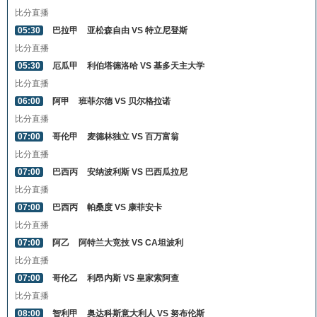
比分直播
05:30
巴拉甲
亚松森自由 VS 特立尼登斯
比分直播
05:30
厄瓜甲
利伯塔德洛哈 VS 基多天主大学
比分直播
06:00
阿甲
班菲尔德 VS 贝尔格拉诺
比分直播
07:00
哥伦甲
麦德林独立 VS 百万富翁
比分直播
07:00
巴西丙
安纳波利斯 VS 巴西瓜拉尼
比分直播
07:00
巴西丙
帕桑度 VS 康菲安卡
比分直播
07:00
阿乙
阿特兰大竞技 VS CA坦波利
比分直播
07:00
哥伦乙
利昂内斯 VS 皇家索阿查
比分直播
08:00
智利甲
奥达科斯意大利人 VS 努布伦斯