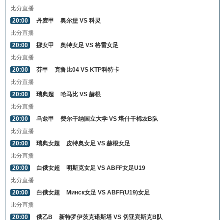
比分直播
20:00
丹麦甲
奥尔堡 VS 科灵
比分直播
20:00
挪女甲
奥特女足 VS 格雷女足
比分直播
20:00
芬甲
克鲁比04 VS KTP科特卡
比分直播
20:00
瑞典超
哈马比 VS 赫根
比分直播
20:00
乌兹甲
费尔干纳国立大学 VS 塔什干棉农B队
比分直播
20:00
瑞典女超
皮特奥女足 VS 赫根女足
比分直播
20:00
白俄女超
明斯克女足 VS ABFF女足U19
比分直播
20:00
白俄女超
Минск女足 VS ABFF(U19)女足
比分直播
20:00
俄乙B
新特罗伊茨克诺斯塔 VS 切亚宾斯克B队