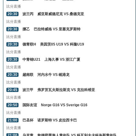
比分直播
20:30
波兰丙
威亚斯威德尼克 VS 桑德克亚
比分直播
20:30
挪乙
巴拉特威格 VS 里塞克罗斯特
比分直播
20:30
德青联H
美因茨05 U19 VS 科隆U19
比分直播
20:30
中青锦U21
上海久事 VS 浙江广厦
比分直播
20:30
越南联
河内水牛 VS 岘港龙
比分直播
20:45
波兰甲
弗罗茨瓦夫斯拉斯克 VS 克拉科维亚
比分直播
20:50
国际友谊
Norge G16 VS Sverige G16
比分直播
21:00
巴圣杯
诺罗斯特 VS 皮拉西卡巴
比分直播
21:00
乌克青
敖德萨黑海人青年队 VS 科瓦利夫卡科洛斯青年队