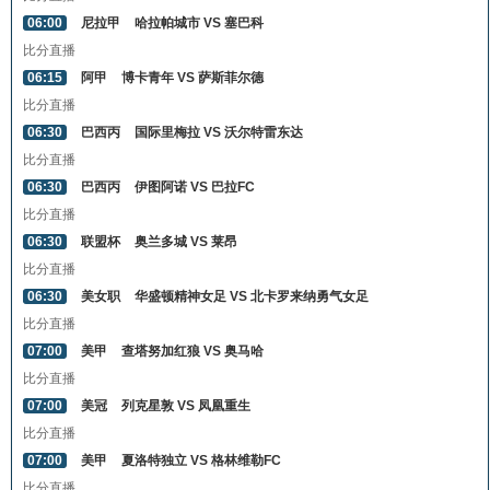
06:00
尼拉甲
哈拉帕城市 VS 塞巴科
比分直播
06:15
阿甲
博卡青年 VS 萨斯菲尔德
比分直播
06:30
巴西丙
国际里梅拉 VS 沃尔特雷东达
比分直播
06:30
巴西丙
伊图阿诺 VS 巴拉FC
比分直播
06:30
联盟杯
奥兰多城 VS 莱昂
比分直播
06:30
美女职
华盛顿精神女足 VS 北卡罗来纳勇气女足
比分直播
07:00
美甲
查塔努加红狼 VS 奥马哈
比分直播
07:00
美冠
列克星敦 VS 凤凰重生
比分直播
07:00
美甲
夏洛特独立 VS 格林维勒FC
比分直播