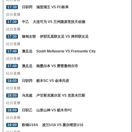
17:30
日职丙
滋贺湖王 VS FC岐阜
比分直播
17:30
中乙
大连可为 VS 兰州陇原竞技天佑德
比分直播
17:30
缅甸女联
伊耶瓦底联女足 VS 掸邦联女足
比分直播
17:40
澳足总
South Melbourne VS Fremantle City
比分直播
17:40
澳足总
南墨尔本 VS 费雷曼特尔市
比分直播
18:00
日职丙
枥木SC VS 金泽共进
比分直播
18:00
乌克超
卢甘斯克索尔亚 VS 克里夫巴斯
比分直播
18:00
日职乙
山形山神 VS 枥木市FC
比分直播
18:00
欧锦U16A
波兰U16 VS 塞尔维亚U16