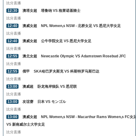
比分直播
12:30
澳塔女超
塔鲁纳 VS 格莱诺基骑士
比分直播
12:40
澳威女超
NPL Women,s NSW - 北桥女足 VS 悉尼大学女足
比分直播
12:40
澳威女超
公牛学院女足 VS 悉尼大学女足
比分直播
12:55
澳北女超
Newcastle Olympic VS Adamstown Rosebud JFC
比分直播
12:55
俄甲
SKA哈巴罗夫斯克 VS 科斯特罗马斯巴达
比分直播
13:00
澳威超
卧龙海岸狼队 VS 悉尼联
比分直播
13:00
友谊赛
日本 VS モンゴル
比分直播
13:00
澳威女超
NPL Women,s NSW - Macarthur Rams Women,s FC女
VS 新南威尔士大学女足
比分直播