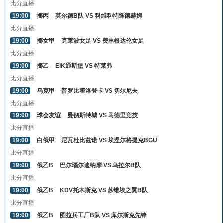
比分直播
19:00
挪丙
莫尔德B队 VS 科维科特隆德赫姆
比分直播
19:00
挪女甲
克莱波女足 VS 费林根达伦女足
比分直播
19:00
挪乙
EIK通斯堡 VS 特莱弗
比分直播
19:00
乌克甲
普罗比霍洛登卡 VS 切尔尼夫
比分直播
19:00
球会友谊
曼彻斯特城 VS 马德里竞技
比分直播
19:00
白俄甲
尼瓦杜比兹诺 VS 埃涅尔格提克BGU
比分直播
19:00
俄乙B
巴尔瑙尔迪纳摩 VS 乌拉尔B队
比分直播
19:00
俄乙B
KDV托木斯克 VS 苏维埃之翼B队
比分直播
19:00
俄乙B
图拉兵工厂B队 VS 库尔斯克先锋