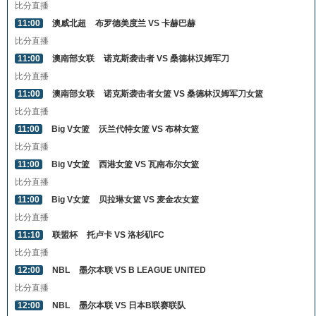
比分直播
11:00
澳威北超
布罗德美度兰 VS 卡赫巴赫
比分直播
11:00
澳南部女联
诺克斯袭击者 VS 桑德林汉姆军刀
比分直播
11:00
澳南部女联
诺克斯袭击者女篮 VS 桑德林汉姆军刀女篮
比分直播
11:00
Big V女篮
沃兰代特女篮 VS 布林女篮
比分直播
11:00
Big V女篮
西港女篮 VS 瓦南布尔女篮
比分直播
11:00
Big V女篮
贝拉琳女篮 VS 麦金农女篮
比分直播
11:10
联盟杯
托卢卡 VS 洛杉矶FC
比分直播
12:00
NBL
墨尔本联 VS B LEAGUE UNITED
比分直播
12:00
NBL
墨尔本联 VS 日本B联赛联队