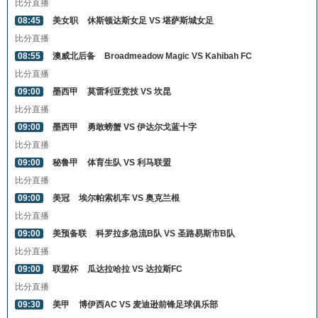
比分直播
08:45
美女职
休斯顿达斯女足 VS 堪萨斯城女足
比分直播
08:55
澳威北后备
Broadmeadow Magic VS Kahibah FC
比分直播
09:00
墨西甲
莫雷利亚竞技 VS 坎昆
比分直播
09:00
墨西甲
勇敢螃蟹 VS 伊达尔戈蓝十字
比分直播
09:00
秘鲁甲
体育生队 VS 利马联盟
比分直播
09:00
美冠
埃尔帕索机车 VS 奥克兰根
比分直播
09:00
美预备联
科罗拉多急流B队 VS 圣路易斯市B队
比分直播
09:00
联盟杯
瓜达拉哈拉 VS 达拉斯FC
比分直播
09:30
美甲
博伊西AC VS 麦迪逊前锋足球俱乐部