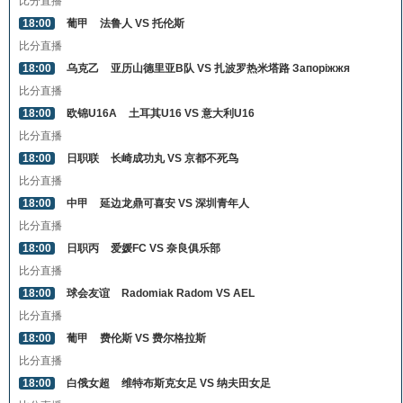
比分直播
18:00
葡甲
法鲁人 VS 托伦斯
比分直播
18:00
乌克乙
亚历山德里亚B队 VS 扎波罗热米塔路 Запоріжжя
比分直播
18:00
欧锦U16A
土耳其U16 VS 意大利U16
比分直播
18:00
日职联
长崎成功丸 VS 京都不死鸟
比分直播
18:00
中甲
延边龙鼎可喜安 VS 深圳青年人
比分直播
18:00
日职丙
爱媛FC VS 奈良俱乐部
比分直播
18:00
球会友谊
Radomiak Radom VS AEL
比分直播
18:00
葡甲
费伦斯 VS 费尔格拉斯
比分直播
18:00
白俄女超
维特布斯克女足 VS 纳夫田女足