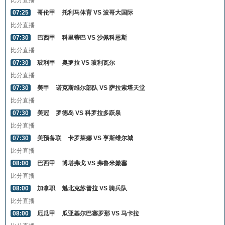
比分直播
07:25
哥伦甲
托利马体育 VS 波哥大国际
比分直播
07:30
巴西甲
科里蒂巴 VS 沙佩科恩斯
比分直播
07:30
玻利甲
奥罗拉 VS 玻利瓦尔
比分直播
07:30
美甲
诺克斯维尔部队 VS 萨拉索塔天堂
比分直播
07:30
美冠
罗德岛 VS 科罗拉多跃泉
比分直播
07:30
美预备联
卡罗莱娜 VS 亨斯维尔城
比分直播
08:00
巴西甲
博塔弗戈 VS 弗鲁米嫩塞
比分直播
08:00
加拿职
魁北克苏普拉 VS 骑兵队
比分直播
08:00
厄瓜甲
瓜亚基尔巴塞罗那 VS 马卡拉