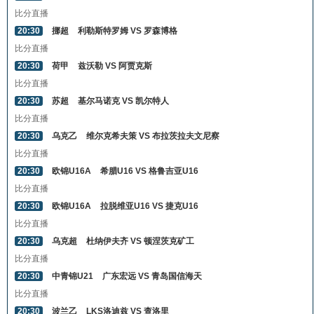
比分直播
20:30
挪超
利勒斯特罗姆 VS 罗森博格
比分直播
20:30
荷甲
兹沃勒 VS 阿贾克斯
比分直播
20:30
苏超
基尔马诺克 VS 凯尔特人
比分直播
20:30
乌克乙
维尔克希夫策 VS 布拉茨拉夫文尼察
比分直播
20:30
欧锦U16A
希腊U16 VS 格鲁吉亚U16
比分直播
20:30
欧锦U16A
拉脱维亚U16 VS 捷克U16
比分直播
20:30
乌克超
杜纳伊夫齐 VS 顿涅茨克矿工
比分直播
20:30
中青锦U21
广东宏远 VS 青岛国信海天
比分直播
20:30
波兰乙
LKS洛迪兹 VS 查洛里