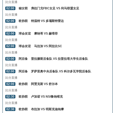
比分直播
02:00
秘女联
弗拉门戈FBC女足 VS 利马联盟女足
比分直播
02:00
欧协联
特温特 VS 多瑙斯特雷达
比分直播
02:00
球会友谊
摩纳哥 VS 赫塔菲
比分直播
02:00
球会友谊
马拉加 VS 阿拉比SC
比分直播
02:00
阿后备
普拉滕斯后备队 VS 拉普拉塔大学生后备队
比分直播
02:00
阿后备
罗萨里奥中央后备队 VS 科尔多瓦学院后备队
比分直播
02:00
欧协联
阿贾克斯 VS 舒尔本
比分直播
02:30
欧协联
卢加诺 VS NSI鲁纳维克
比分直播
02:30
欧协联
布拉加 VS 明斯克迪纳摩