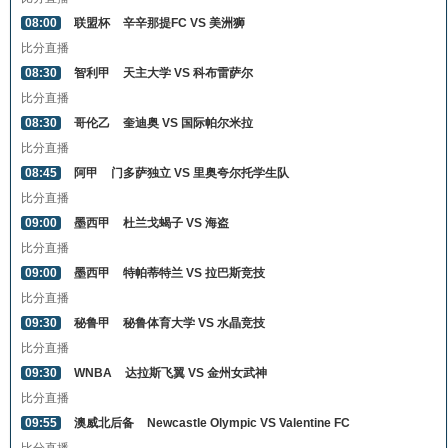
08:00
联盟杯
辛辛那提FC VS 美洲狮
比分直播
08:30
智利甲
天主大学 VS 科布雷萨尔
比分直播
08:30
哥伦乙
奎迪奥 VS 国际帕尔米拉
比分直播
08:45
阿甲
门多萨独立 VS 里奥夸尔托学生队
比分直播
09:00
墨西甲
杜兰戈蝎子 VS 海盗
比分直播
09:00
墨西甲
特帕蒂特兰 VS 拉巴斯竞技
比分直播
09:30
秘鲁甲
秘鲁体育大学 VS 水晶竞技
比分直播
09:30
WNBA
达拉斯飞翼 VS 金州女武神
比分直播
09:55
澳威北后备
Newcastle Olympic VS Valentine FC