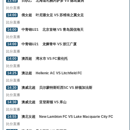
13:45
日职乙
北海道札幌冈萨多 VS 德岛漩涡
比分直播
14:00
俄女超
叶尼塞女足 VS 苏维埃之翼女足
比分直播
14:00
中青锦U21
北京首钢 VS 青岛国信海天
比分直播
14:00
中青锦U21
龙狮青年 VS 浙江广厦
比分直播
14:00
澳西超
湾水市 VS FC索伦托
比分直播
14:25
澳达超
Hellenic AC VS Litchfield FC
比分直播
14:30
澳威北超
贝尔蒙特斯旺西SC VS 林顿加法斯
比分直播
14:30
澳威北超
亚登斯顿 VS 库山
比分直播
14:55
澳北女超
New Lambton FC VS Lake Macquarie City FC
比分直播