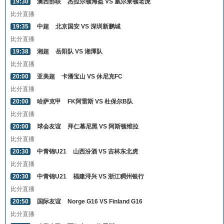
19:30
澳西部联
杰拉尔顿海盗 VS 威尔莱顿老虎
比分直播
19:35
中超
北京国安 VS 深圳新鹏城
比分直播
19:38
湘超
岳阳队 VS 湘潭队
比分直播
20:00
亚美超
卡潘宝山 VS 休尼克FC
比分直播
20:00
哈萨克甲
FK阿雷斯 VS 杜保尔B队
比分直播
20:00
球会友谊
拜仁慕尼黑 VS 阿斯顿维拉
比分直播
20:30
中青锦U21
山西汾酒 VS 吉林东北虎
比分直播
20:30
中青锦U21
福建浔兴 VS 浙江稠州银行
比分直播
20:50
国际友谊
Norge G16 VS Finland G16
比分直播