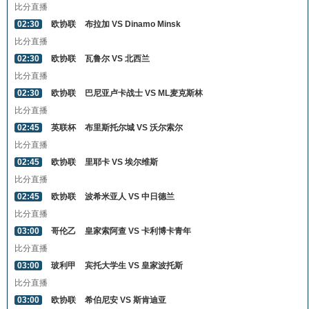
比分直播
02:30
欧协联
布拉加 VS Dinamo Minsk
比分直播
02:30
欧协联
瓦鲁尔 VS 北西兰
比分直播
02:30
欧协联
巴尼亚卢卡战士 VS ML麦克斯林
比分直播
02:45
英联杯
布里斯托尔城 VS 沃尔索尔
比分直播
02:45
欧协联
里耶卡 VS 埃尔维斯
比分直播
02:45
欧协联
波希米亚人 VS 中日德兰
比分直播
03:00
哥伦乙
皇家索阿查 VS 卡利博卡青年
比分直播
03:00
玻利甲
宾托大学生 VS 皇家波托斯
比分直播
03:00
欧协联
希伯尼安 VS 斯肯迪亚