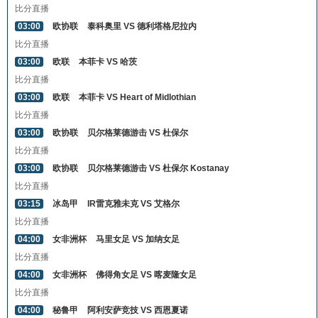
比分直播
03:00
欧协联
泰科奥里 VS 德利塔格尼拉内
比分直播
03:00
欧联
本菲卡 VS 哈茨
比分直播
03:00
欧联
本菲卡 VS Heart of Midlothian
比分直播
03:00
欧协联
贝尔格莱德游击 VS 杜保尔
比分直播
03:00
欧协联
贝尔格莱德游击 VS 杜保尔 Kostanay
比分直播
03:15
冰岛甲
IR雷克雅未克 VS 艾格尔
比分直播
04:00
女非洲杯
马里女足 VS 加纳女足
比分直播
04:00
女非洲杯
佛得角女足 VS 喀麦隆女足
比分直播
04:00
秘鲁甲
阿利安萨竞技 VS 西恩夏诺