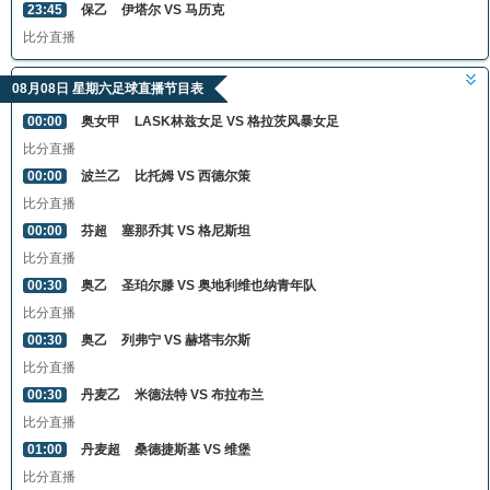
23:45
保乙
伊塔尔 VS 马历克
比分直播
08月08日 星期六足球直播节目表
00:00
奥女甲
LASK林兹女足 VS 格拉茨风暴女足
比分直播
00:00
波兰乙
比托姆 VS 西德尔策
比分直播
00:00
芬超
塞那乔其 VS 格尼斯坦
比分直播
00:30
奥乙
圣珀尔滕 VS 奥地利维也纳青年队
比分直播
00:30
奥乙
列弗宁 VS 赫塔韦尔斯
比分直播
00:30
丹麦乙
米德法特 VS 布拉布兰
比分直播
01:00
丹麦超
桑德捷斯基 VS 维堡
比分直播