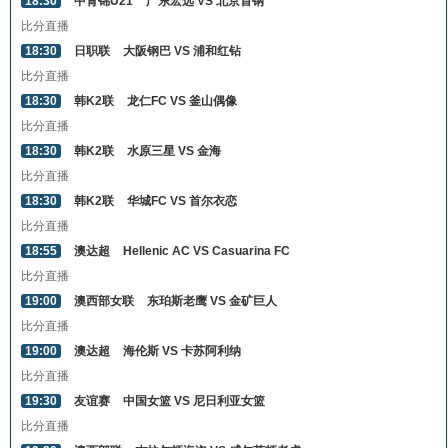
18:30
中青锦U21
广东宏远 VS 北京首钢
比分直播
18:30
日职联
大阪钢巴 VS 浦和红钻
比分直播
18:30
韩K2联
龙仁FC VS 釜山偶像
比分直播
18:30
韩K2联
水原三星 VS 金海
比分直播
18:30
韩K2联
华城FC VS 首尔衣恋
比分直播
18:55
澳达超
Hellenic AC VS Casuarina FC
比分直播
19:00
澳西部女联
东珀斯老鹰 VS 金矿巨人
比分直播
19:00
澳达超
海伦斯 VS 卡苏阿利纳
比分直播
19:30
友谊赛
中国女篮 VS 尼日利亚女篮
比分直播