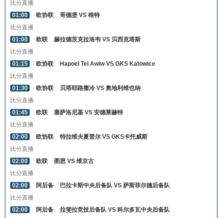
比分直播
01:00
欧协联
哥德堡 VS 根特
比分直播
01:00
欧联
赫拉德茨克拉洛韦 VS 贝西克塔斯
比分直播
01:15
欧协联
Hapoel Tel Awiw VS GKS Katowice
比分直播
01:30
欧协联
贝塔耶路撒冷 VS 奥地利维也纳
比分直播
01:45
欧联
塞萨洛尼基 VS 安德莱赫特
比分直播
02:00
欧协联
特拉维夫夏普尔 VS GKS卡托威斯
比分直播
02:00
欧联
图恩 VS 维京古
比分直播
02:00
阿后备
巴拉卡斯中央后备队 VS 萨斯菲尔德后备队
比分直播
02:00
阿后备
拉斐拉竞技后备队 VS 科尔多瓦中央后备队