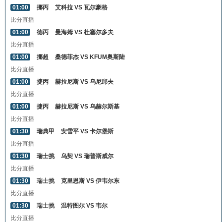
01:00
挪丙
艾科拉 VS 瓦尔豪格
比分直播
01:00
德丙
曼海姆 VS 杜塞尔多夫
比分直播
01:00
挪超
桑德菲杰 VS KFUM奥斯陆
比分直播
01:00
捷丙
赫拉尼斯 VS 乌尼邱夫
比分直播
01:00
捷丙
赫拉尼斯 VS 乌赫尔斯基
比分直播
01:30
瑞典甲
安雪平 VS 卡尔堡斯
比分直播
01:30
瑞士挑
乌契 VS 瑞普斯威尔
比分直播
01:30
瑞士挑
克里恩斯 VS 伊韦尔东
比分直播
01:30
瑞士挑
温特图尔 VS 韦尔
比分直播