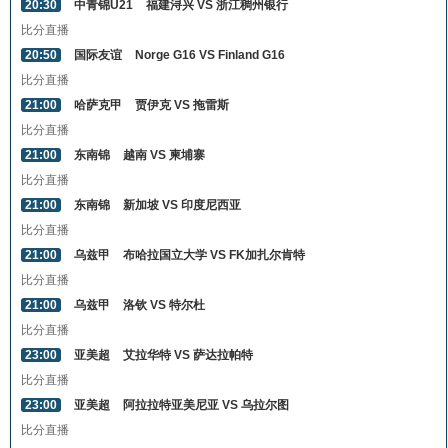
20:30
中青锦U21
福建浔兴 VS 浙江稠州银行
比分直播
20:50
国际友谊
Norge G16 VS Finland G16
比分直播
21:00
哈萨克甲
贾伊克 VS 拖雷斯
比分直播
21:00
东南锦
越南 VS 柬埔寨
比分直播
21:00
东南锦
新加坡 VS 印度尼西亚
比分直播
21:00
乌兹甲
布哈拉国立大学 VS FK加扎尔肯特
比分直播
21:00
乌兹甲
洛钦 VS 特尔杜
比分直播
23:00
亚美超
艾拉华特 VS 萨达拉帕特
比分直播
23:00
亚美超
阿拉拉特亚美尼亚 VS 乌拉尔图
比分直播