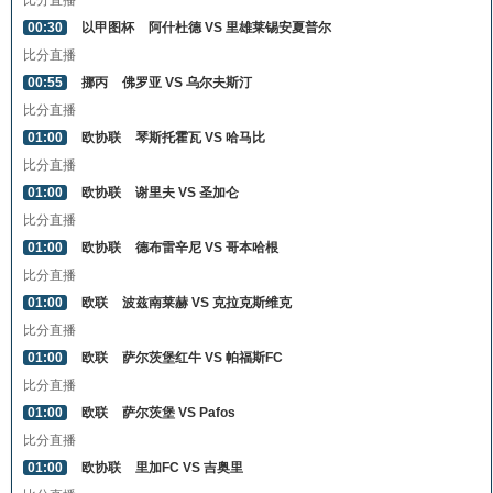
比分直播
00:30
以甲图杯
阿什杜德 VS 里雄莱锡安夏普尔
比分直播
00:55
挪丙
佛罗亚 VS 乌尔夫斯汀
比分直播
01:00
欧协联
琴斯托霍瓦 VS 哈马比
比分直播
01:00
欧协联
谢里夫 VS 圣加仑
比分直播
01:00
欧协联
德布雷辛尼 VS 哥本哈根
比分直播
01:00
欧联
波兹南莱赫 VS 克拉克斯维克
比分直播
01:00
欧联
萨尔茨堡红牛 VS 帕福斯FC
比分直播
01:00
欧联
萨尔茨堡 VS Pafos
比分直播
01:00
欧协联
里加FC VS 吉奥里