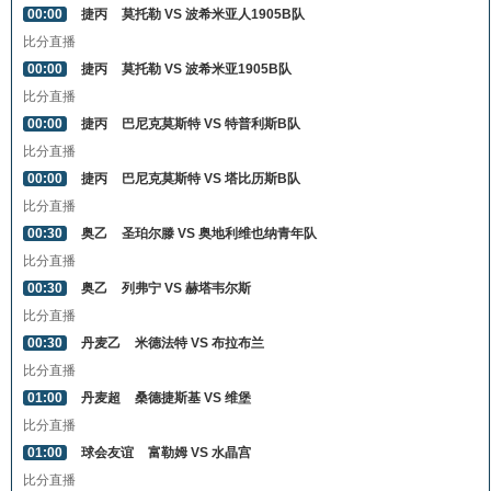
00:00
捷丙
莫托勒 VS 波希米亚人1905B队
比分直播
00:00
捷丙
莫托勒 VS 波希米亚1905B队
比分直播
00:00
捷丙
巴尼克莫斯特 VS 特普利斯B队
比分直播
00:00
捷丙
巴尼克莫斯特 VS 塔比历斯B队
比分直播
00:30
奥乙
圣珀尔滕 VS 奥地利维也纳青年队
比分直播
00:30
奥乙
列弗宁 VS 赫塔韦尔斯
比分直播
00:30
丹麦乙
米德法特 VS 布拉布兰
比分直播
01:00
丹麦超
桑德捷斯基 VS 维堡
比分直播
01:00
球会友谊
富勒姆 VS 水晶宫
比分直播