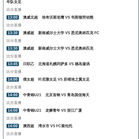
年队女足
比分直播
13:00
澳威北超
埃奇沃斯老鹰 VS 韦斯顿劳动熊
比分直播
13:30
澳威超
新南威尔士大学 VS 悉尼奥林匹克 FC
比分直播
13:30
澳威超
新南威尔士大学 VS 悉尼奥林匹克
比分直播
13:45
日职乙
北海道札幌冈萨多 VS 德岛漩涡
比分直播
14:00
俄女超
叶尼塞女足 VS 苏维埃之翼女足
比分直播
14:00
中青锦U21
北京首钢 VS 青岛国信海天
比分直播
14:00
中青锦U21
龙狮青年 VS 浙江广厦
比分直播
14:00
澳西超
湾水市 VS FC索伦托
比分直播