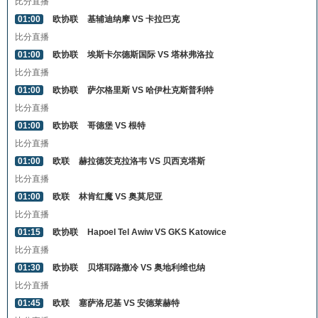
比分直播
01:00
欧协联
基辅迪纳摩 VS 卡拉巴克
比分直播
01:00
欧协联
埃斯卡尔德斯国际 VS 塔林弗洛拉
比分直播
01:00
欧协联
萨尔格里斯 VS 哈伊杜克斯普利特
比分直播
01:00
欧协联
哥德堡 VS 根特
比分直播
01:00
欧联
赫拉德茨克拉洛韦 VS 贝西克塔斯
比分直播
01:00
欧联
林肯红魔 VS 奥莫尼亚
比分直播
01:15
欧协联
Hapoel Tel Awiw VS GKS Katowice
比分直播
01:30
欧协联
贝塔耶路撒冷 VS 奥地利维也纳
比分直播
01:45
欧联
塞萨洛尼基 VS 安德莱赫特