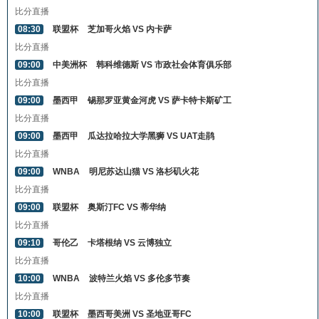
比分直播
08:30
联盟杯
芝加哥火焰 VS 内卡萨
比分直播
09:00
中美洲杯
韩科维德斯 VS 市政社会体育俱乐部
比分直播
09:00
墨西甲
锡那罗亚黄金河虎 VS 萨卡特卡斯矿工
比分直播
09:00
墨西甲
瓜达拉哈拉大学黑狮 VS UAT走鹃
比分直播
09:00
WNBA
明尼苏达山猫 VS 洛杉矶火花
比分直播
09:00
联盟杯
奥斯汀FC VS 蒂华纳
比分直播
09:10
哥伦乙
卡塔根纳 VS 云博独立
比分直播
10:00
WNBA
波特兰火焰 VS 多伦多节奏
比分直播
10:00
联盟杯
墨西哥美洲 VS 圣地亚哥FC