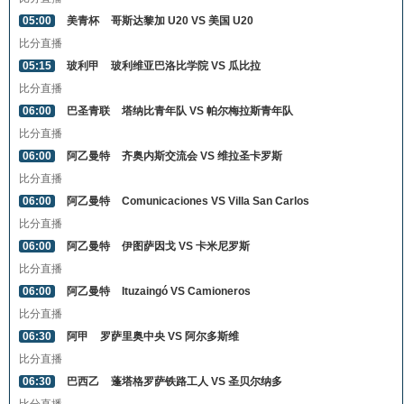
05:00
美青杯
哥斯达黎加 U20 VS 美国 U20
比分直播
05:15
玻利甲
玻利维亚巴洛比学院 VS 瓜比拉
比分直播
06:00
巴圣青联
塔纳比青年队 VS 帕尔梅拉斯青年队
比分直播
06:00
阿乙曼特
齐奥内斯交流会 VS 维拉圣卡罗斯
比分直播
06:00
阿乙曼特
Comunicaciones VS Villa San Carlos
比分直播
06:00
阿乙曼特
伊图萨因戈 VS 卡米尼罗斯
比分直播
06:00
阿乙曼特
Ituzaingó VS Camioneros
比分直播
06:30
阿甲
罗萨里奥中央 VS 阿尔多斯维
比分直播
06:30
巴西乙
蓬塔格罗萨铁路工人 VS 圣贝尔纳多