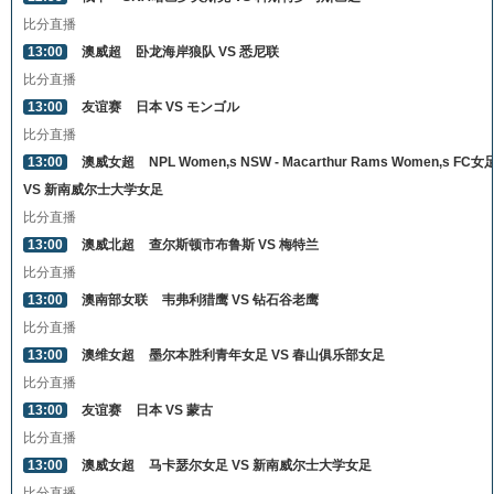
比分直播
13:00
澳威超
卧龙海岸狼队 VS 悉尼联
比分直播
13:00
友谊赛
日本 VS モンゴル
比分直播
13:00
澳威女超
NPL Women,s NSW - Macarthur Rams Women,s FC女
VS 新南威尔士大学女足
比分直播
13:00
澳威北超
查尔斯顿市布鲁斯 VS 梅特兰
比分直播
13:00
澳南部女联
韦弗利猎鹰 VS 钻石谷老鹰
比分直播
13:00
澳维女超
墨尔本胜利青年女足 VS 春山俱乐部女足
比分直播
13:00
友谊赛
日本 VS 蒙古
比分直播
13:00
澳威女超
马卡瑟尔女足 VS 新南威尔士大学女足
比分直播