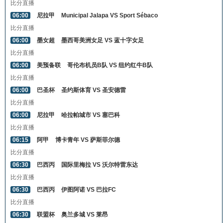
比分直播
06:00
尼拉甲
Municipal Jalapa VS Sport Sébaco
比分直播
06:00
墨女超
墨西哥美洲女足 VS 蓝十字女足
比分直播
06:00
美预备联
哥伦布机员B队 VS 纽约红牛B队
比分直播
06:00
巴圣杯
圣约斯体育 VS 圣安德雷
比分直播
06:00
尼拉甲
哈拉帕城市 VS 塞巴科
比分直播
06:15
阿甲
博卡青年 VS 萨斯菲尔德
比分直播
06:30
巴西丙
国际里梅拉 VS 沃尔特雷东达
比分直播
06:30
巴西丙
伊图阿诺 VS 巴拉FC
比分直播
06:30
联盟杯
奥兰多城 VS 莱昂