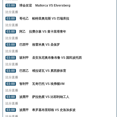
03:00
球会友谊
Mallorca VS Elversberg
比分直播
03:00
哥伦乙
帕特里奥坦斯 VS 巴瑞库拉
比分直播
03:00
阿乙
拉费尔拿 VS 查卡里塔青年
比分直播
03:00
巴西甲
格雷米奥 VS 圣保罗
比分直播
03:00
玻利甲
圣安东尼奥布鲁布鲁 VS 国民波托西
比分直播
03:00
巴西乙
维拉诺瓦 VS 累西腓体育
比分直播
03:00
智利甲
瓦奇巴托 VS 埃弗顿VM
比分直播
03:00
波黑甲
萨拉热窝 VS 比耶利纳工人
比分直播
03:00
波黑甲
希罗基布里耶格 VS 史洛加多波
比分直播