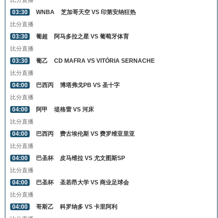
比分直播
03:30
WNBA
芝加哥天空 VS 印第安纳狂热
比分直播
03:30
葡超
阿马多拉之星 VS 葡萄牙体育
比分直播
03:30
葡乙
CD MAFRA VS VITÓRIA SERNACHE
比分直播
04:00
巴西丙
博塔弗戈PB VS 圣十字
比分直播
04:00
阿甲
堤格雷 VS 河床
比分直播
04:00
巴西丙
费古埃伦斯 VS 费罗维亚里亚
比分直播
04:00
巴圣杯
皮马维拉 VS 尤文图斯SP
比分直播
04:00
巴圣杯
圣若昂大学 VS 商业足球会
比分直播
04:00
哥斯乙
科罗纳多 VS 卡里阿利