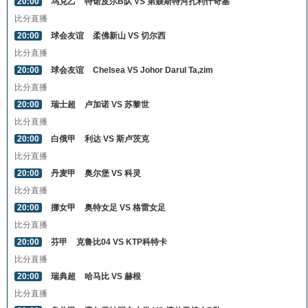
20:00
乌克乙
特诺皮尔B队 VS 第聂斯特河扎利什奇基
比分直播
20:00
球会友谊
柔佛新山 VS 切尔西
比分直播
20:00
球会友谊
Chelsea VS Johor Darul Ta,zim
比分直播
20:00
瑞士超
卢加诺 VS 苏黎世
比分直播
20:00
白俄甲
利达 VS 斯卢茨克
比分直播
20:00
丹麦甲
奥尔堡 VS 科灵
比分直播
20:00
挪女甲
奥特女足 VS 格雷女足
比分直播
20:00
芬甲
克鲁比04 VS KTP科特卡
比分直播
20:00
瑞典超
哈马比 VS 赫根
比分直播