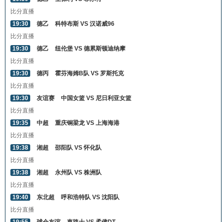
比分直播
19:30
德乙
科特布斯 VS 汉诺威96
比分直播
19:30
德乙
纽伦堡 VS 德累斯顿迪纳摩
比分直播
19:30
德丙
霍芬海姆B队 VS 罗斯托克
比分直播
19:30
友谊赛
中国女篮 VS 尼日利亚女篮
比分直播
19:35
中超
重庆铜梁龙 VS 上海海港
比分直播
19:38
湘超
邵阳队 VS 怀化队
比分直播
19:38
湘超
永州队 VS 株洲队
比分直播
19:40
东北超
呼和浩特队 VS 沈阳队
比分直播