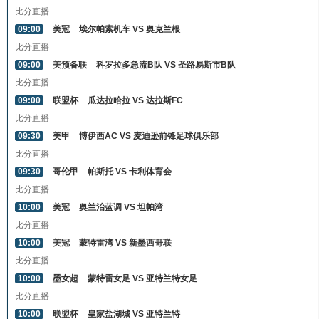
比分直播
09:00
美冠
埃尔帕索机车 VS 奥克兰根
比分直播
09:00
美预备联
科罗拉多急流B队 VS 圣路易斯市B队
比分直播
09:00
联盟杯
瓜达拉哈拉 VS 达拉斯FC
比分直播
09:30
美甲
博伊西AC VS 麦迪逊前锋足球俱乐部
比分直播
09:30
哥伦甲
帕斯托 VS 卡利体育会
比分直播
10:00
美冠
奥兰治蓝调 VS 坦帕湾
比分直播
10:00
美冠
蒙特雷湾 VS 新墨西哥联
比分直播
10:00
墨女超
蒙特雷女足 VS 亚特兰特女足
比分直播
10:00
联盟杯
皇家盐湖城 VS 亚特兰特