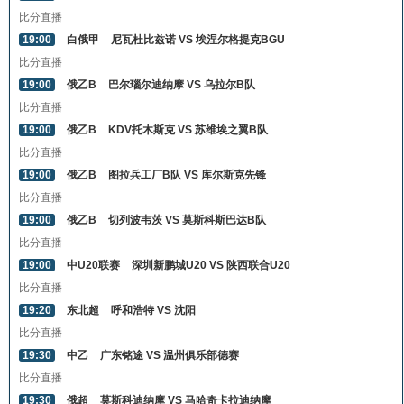
比分直播
19:00
白俄甲
尼瓦杜比兹诺 VS 埃涅尔格提克BGU
比分直播
19:00
俄乙B
巴尔瑙尔迪纳摩 VS 乌拉尔B队
比分直播
19:00
俄乙B
KDV托木斯克 VS 苏维埃之翼B队
比分直播
19:00
俄乙B
图拉兵工厂B队 VS 库尔斯克先锋
比分直播
19:00
俄乙B
切列波韦茨 VS 莫斯科斯巴达B队
比分直播
19:00
中U20联赛
深圳新鹏城U20 VS 陕西联合U20
比分直播
19:20
东北超
呼和浩特 VS 沈阳
比分直播
19:30
中乙
广东铭途 VS 温州俱乐部德赛
比分直播
19:30
俄超
莫斯科迪纳摩 VS 马哈奇卡拉迪纳摩