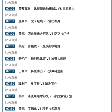
比分直播
07:00
美预备联
休斯顿迪纳摩B队 VS 皇家君主
比分直播
07:00
墨西甲
尤卡坦鹿 VS 塔巴蒂奥
比分直播
07:00
美冠
匹兹堡猎犬河队 VS 萨克拉门托
比分直播
07:00
美冠
劳顿联 VS 查尔斯顿电池
比分直播
07:25
哥伦甲
托利马体育 VS 波哥大国际
比分直播
07:30
巴西甲
科里蒂巴 VS 沙佩科恩斯
比分直播
07:30
玻利甲
奥罗拉 VS 玻利瓦尔
比分直播
07:30
美甲
诺克斯维尔部队 VS 萨拉索塔天堂
比分直播
07:30
美冠
罗德岛 VS 科罗拉多跃泉