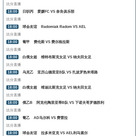
比分直播
18:00
日职丙
爱媛FC VS 奈良俱乐部
比分直播
18:00
球会友谊
Radomiak Radom VS AEL
比分直播
18:00
葡甲
费伦斯 VS 费尔格拉斯
比分直播
18:00
白俄女超
维特布斯克女足 VS 纳夫田女足
比分直播
18:00
乌克乙
亚历山德里亚B队 VS 扎波罗热米塔路
比分直播
18:00
白俄女超
维迪比斯克女足 VS 纳夫田女足
比分直播
18:00
俄乙B
阿克伦陶里亚蒂B队 VS 下诺夫哥罗德胜利
比分直播
18:00
葡乙
AD马尔科 VS 费雷拉
比分直播
18:00
球会友谊
拉多米亚克 VS AEL利马索尔