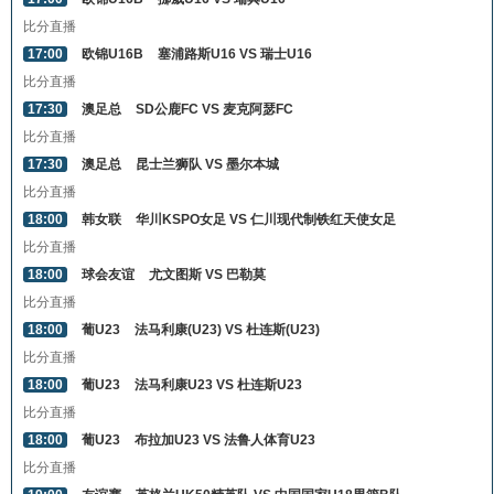
比分直播
17:00
欧锦U16B
塞浦路斯U16 VS 瑞士U16
比分直播
17:30
澳足总
SD公鹿FC VS 麦克阿瑟FC
比分直播
17:30
澳足总
昆士兰狮队 VS 墨尔本城
比分直播
18:00
韩女联
华川KSPO女足 VS 仁川现代制铁红天使女足
比分直播
18:00
球会友谊
尤文图斯 VS 巴勒莫
比分直播
18:00
葡U23
法马利康(U23) VS 杜连斯(U23)
比分直播
18:00
葡U23
法马利康U23 VS 杜连斯U23
比分直播
18:00
葡U23
布拉加U23 VS 法鲁人体育U23
比分直播