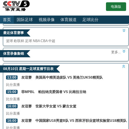
电脑版
首页
国际足球
视频录像
体育频道
足球比分
最近体育赛事
篮球
欧联杯
足球
NBA
CBA
中超
更多...
体育录像集锦
08月10日 星期一足球直播节目表
13:00
友谊赛
美国高中精英选拔队 VS 英格兰UK50精英队
比分直播
15:00
菲MPBL
帕拉纳克爱国者 VS 比南拉古纳
比分直播
16:00
友谊赛
世新大学女篮 VS 蒙古女篮
比分直播
16:00
友谊赛
中国国家U18男篮B队 VS 西班牙职业篮球实验室U18精英队
比分直播