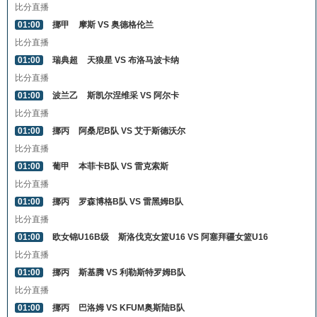
比分直播
01:00
挪甲
摩斯 VS 奥德格伦兰
比分直播
01:00
瑞典超
天狼星 VS 布洛马波卡纳
比分直播
01:00
波兰乙
斯凯尔涅维采 VS 阿尔卡
比分直播
01:00
挪丙
阿桑尼B队 VS 艾于斯德沃尔
比分直播
01:00
葡甲
本菲卡B队 VS 雷克索斯
比分直播
01:00
挪丙
罗森博格B队 VS 雷黑姆B队
比分直播
01:00
欧女锦U16B级
斯洛伐克女篮U16 VS 阿塞拜疆女篮U16
比分直播
01:00
挪丙
斯基腾 VS 利勒斯特罗姆B队
比分直播
01:00
挪丙
巴洛姆 VS KFUM奥斯陆B队