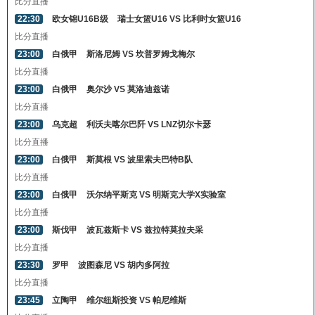
比分直播
22:30
欧女锦U16B级
瑞士女篮U16 VS 比利时女篮U16
比分直播
23:00
白俄甲
斯洛尼姆 VS 坎普罗姆戈梅尔
比分直播
23:00
白俄甲
奥尔沙 VS 莫洛迪兹诺
比分直播
23:00
乌克超
利沃夫喀尔巴阡 VS LNZ切尔卡瑟
比分直播
23:00
白俄甲
斯莫根 VS 波里索夫巴特B队
比分直播
23:00
白俄甲
沃尔纳平斯克 VS 明斯克大学X实验室
比分直播
23:00
斯伐甲
波瓦兹斯卡 VS 兹拉特莫拉夫采
比分直播
23:30
罗甲
波图森尼 VS 胡内多阿拉
比分直播
23:45
立陶甲
维尔纽斯投资 VS 帕尼维斯