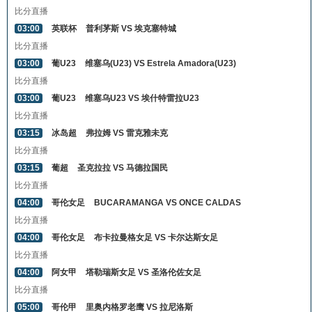
比分直播
03:00
英联杯
普利茅斯 VS 埃克塞特城
比分直播
03:00
葡U23
维塞乌(U23) VS Estrela Amadora(U23)
比分直播
03:00
葡U23
维塞乌U23 VS 埃什特雷拉U23
比分直播
03:15
冰岛超
弗拉姆 VS 雷克雅未克
比分直播
03:15
葡超
圣克拉拉 VS 马德拉国民
比分直播
04:00
哥伦女足
BUCARAMANGA VS ONCE CALDAS
比分直播
04:00
哥伦女足
布卡拉曼格女足 VS 卡尔达斯女足
比分直播
04:00
阿女甲
塔勒瑞斯女足 VS 圣洛伦佐女足
比分直播
05:00
哥伦甲
里奥内格罗老鹰 VS 拉尼洛斯