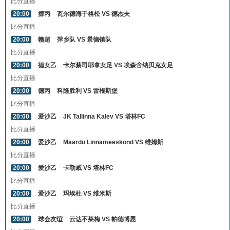
比分直播
20:00
挪丙
瓦尔德海于格松 VS 德杰夫
比分直播
20:00
赣超
萍乡队 VS 景德镇队
比分直播
20:00
德女乙
卡尔蔡司耶拿女足 VS 埃森舍纳贝克女足
比分直播
20:00
德丙
科隆胜利 VS 雷根斯堡
比分直播
20:00
爱沙乙
JK Tallinna Kalev VS 塔林FC
比分直播
20:00
爱沙乙
Maardu Linnameeskond VS 维姆斯
比分直播
20:00
爱沙乙
卡勒威 VS 塔林FC
比分直播
20:00
爱沙乙
玛埃杜 VS 维米斯
比分直播
20:00
球会友谊
云达不莱梅 VS 帕德博恩