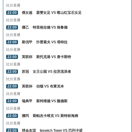
比分直播
22:00
俄女超
梁赞女足 VS 喀山红宝石女足
比分直播
22:00
挪乙
特里格拉德 VS 格鲁德
比分直播
22:00
斯伐甲
扑雷索夫 VS 塔特拉
比分直播
22:00
英联杯
斯托克港 VS 唐卡斯特
比分直播
22:00
苏冠
女王公园 VS 拉茨流浪者
比分直播
22:00
英联杯
伯顿 VS 布莱克本
比分直播
22:00
瑞典甲
斯柯维德 VS 隆德斯
比分直播
22:00
挪丙
斯帕杰卡维克 VS 斯特林海姆
比分直播
22:00
球会友谊
Ipswich Town VS 巴列卡诺