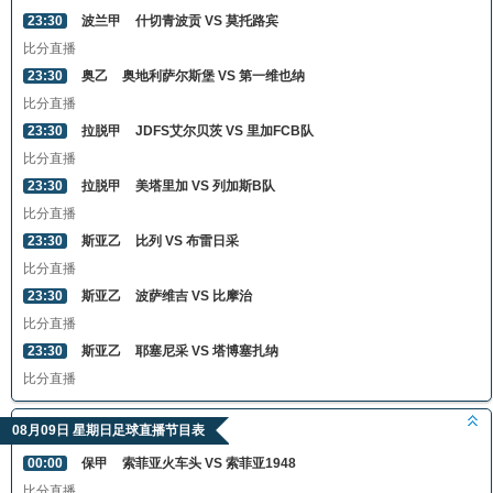
23:30
波兰甲
什切青波贡 VS 莫托路宾
比分直播
23:30
奥乙
奥地利萨尔斯堡 VS 第一维也纳
比分直播
23:30
拉脱甲
JDFS艾尔贝茨 VS 里加FCB队
比分直播
23:30
拉脱甲
美塔里加 VS 列加斯B队
比分直播
23:30
斯亚乙
比列 VS 布雷日采
比分直播
23:30
斯亚乙
波萨维吉 VS 比摩治
比分直播
23:30
斯亚乙
耶塞尼采 VS 塔博塞扎纳
比分直播
08月09日 星期日足球直播节目表
00:00
保甲
索菲亚火车头 VS 索菲亚1948
比分直播