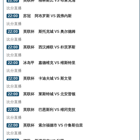
22:00
英联杯
格林斯比 VS 布莱克浦
比分直播
22:00
苏冠
阿布罗斯 VS 因弗内斯
比分直播
22:00
英联杯
斯托克城 VS 奥尔德姆
比分直播
22:00
英联杯
西汉姆联 VS 朴茨茅斯
比分直播
22:00
冰岛甲
嘉德维克 VS 维斯特里
比分直播
22:00
英联杯
卡迪夫城 VS 斯文登
比分直播
22:00
英联杯
莱斯特城 VS 北安普顿
比分直播
22:00
英联杯
巴恩斯利 VS 维冈竞技
比分直播
22:00
英联杯
索尔福德市 VS 什鲁斯伯里
比分直播