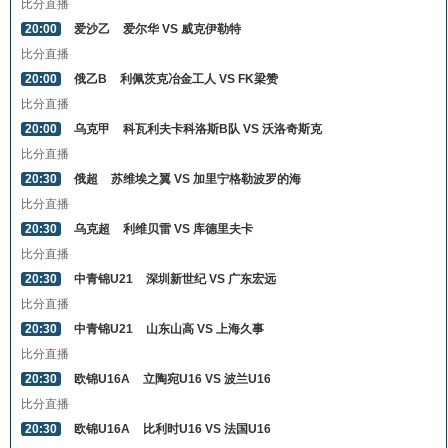
比分直播
20:00
爱沙乙
爱尔华 VS 威克伊勒特
比分直播
20:00
俄乙B
利佩茨克冶金工人 VS FK梁赞
比分直播
20:00
乌克甲
科瓦利夫卡科洛斯B队 VS 沃洛奇斯克
比分直播
20:30
俄超
苏维埃之翼 VS 加里宁格勒波罗的海
比分直播
20:30
乌克超
利维贝雷 VS 库德里夫卡
比分直播
20:30
中青锦U21
深圳新世纪 VS 广东宏远
比分直播
20:30
中青锦U21
山东山高 VS 上海久事
比分直播
20:30
欧锦U16A
立陶宛U16 VS 波兰U16
比分直播
20:30
欧锦U16A
比利时U16 VS 法国U16