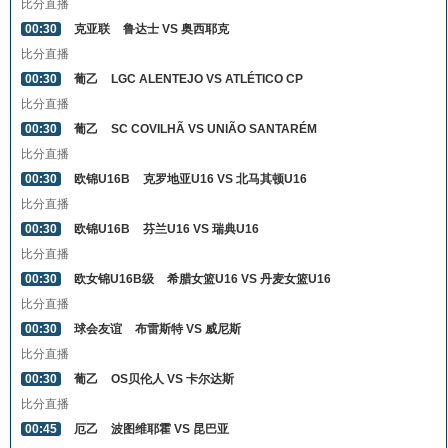
比分直播
00:30
克亚联
鲁达士 VS 奥西耶克
比分直播
00:30
葡乙
LGC ALENTEJO VS ATLÉTICO CP
比分直播
00:30
葡乙
SC COVILHÃ VS UNIÃO SANTARÉM
比分直播
00:30
欧锦U16B
克罗地亚U16 VS 北马其顿U16
比分直播
00:30
欧锦U16B
芬兰U16 VS 瑞典U16
比分直播
00:30
欧女锦U16B级
希腊女篮U16 VS 丹麦女篮U16
比分直播
00:30
球会友谊
布雷斯特 VS 威尼斯
比分直播
00:30
葡乙
OS贝伦人 VS 卡尔达斯
比分直播
00:45
厄乙
波图维耶霍 VS 昆巴亚