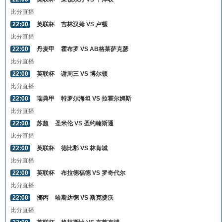
比分直播
22:00
英联杯
吉林汉姆 VS 卢顿
比分直播
22:00
丹麦甲
霍布罗 VS AB格莱萨克瑟
比分直播
22:00
英联杯
谢周三 VS 博尔顿
比分直播
22:00
瑞典甲
特罗尔海坦 VS 拉霍尔姆斯
比分直播
22:00
苏超
圣米伦 VS 圣约翰斯通
比分直播
22:00
英联杯
德比郡 VS 林肯城
比分直播
22:00
英联杯
布拉德福德 VS 罗奇代尔
比分直播
22:00
挪丙
哈斯达德 VS 斯克捷沃
比分直播