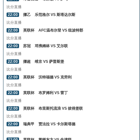
比分直播
22:00
挪乙
乐范格尔 VS 斯塔达尔斯
比分直播
22:00
英联杯
AFC温布尔登 VS 纽波特郡
比分直播
22:00
苏冠
邓弗姆林 VS 艾尔联
比分直播
22:00
挪超
维京 VS 萨普斯堡
比分直播
22:00
英联杯
沃特福德 VS 克劳利
比分直播
22:00
英联杯
布罗姆利 VS 雷丁
比分直播
22:00
英联杯
布里斯托流浪 VS 彼得堡联
比分直播
22:00
瑞典甲
贾法拉 VS 卡尔斯塔德
比分直播
22:00
英联杯
莱顿东方 VS 牛津联