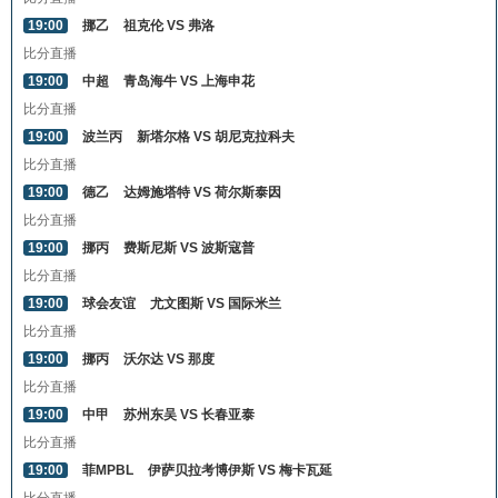
19:00
挪乙
祖克伦 VS 弗洛
比分直播
19:00
中超
青岛海牛 VS 上海申花
比分直播
19:00
波兰丙
新塔尔格 VS 胡尼克拉科夫
比分直播
19:00
德乙
达姆施塔特 VS 荷尔斯泰因
比分直播
19:00
挪丙
费斯尼斯 VS 波斯寇普
比分直播
19:00
球会友谊
尤文图斯 VS 国际米兰
比分直播
19:00
挪丙
沃尔达 VS 那度
比分直播
19:00
中甲
苏州东吴 VS 长春亚泰
比分直播
19:00
菲MPBL
伊萨贝拉考博伊斯 VS 梅卡瓦延