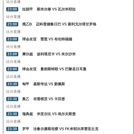
比分直播
23:00
拉脱甲
斯米尔泰 VS 瓦尔米耶拉
比分直播
23:00
俄乙B
迈科普德鲁日巴 VS 索利戈尔塔甘罗格
比分直播
23:00
球会友谊
雷恩 VS 布伦特福德
比分直播
23:00
摩尔超
波利塔尼卡 VS 米尔沙米
比分直播
23:00
球会友谊
曼彻斯特联 VS 巴黎圣日耳曼
比分直播
23:30
匈甲
基斯华达 VS 新佩斯
比分直播
23:30
奥乙
布雷根茨 VS 卡芬堡
比分直播
23:30
瑞典超
米亚尔比 VS 埃尔夫斯堡
比分直播
23:30
罗甲
法鲁尔康斯坦察 VS FK米耶尔库雷亚丘克