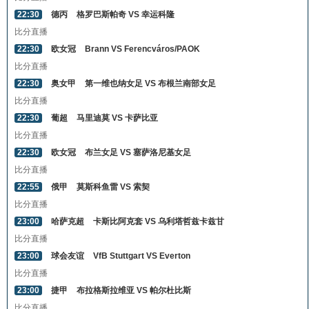
22:30
德丙
格罗巴斯帕奇 VS 幸运科隆
比分直播
22:30
欧女冠
Brann VS Ferencváros/PAOK
比分直播
22:30
奥女甲
第一维也纳女足 VS 布根兰南部女足
比分直播
22:30
葡超
马里迪莫 VS 卡萨比亚
比分直播
22:30
欧女冠
布兰女足 VS 塞萨洛尼基女足
比分直播
22:55
俄甲
莫斯科鱼雷 VS 索契
比分直播
23:00
哈萨克超
卡斯比阿克套 VS 乌利塔哲兹卡兹甘
比分直播
23:00
球会友谊
VfB Stuttgart VS Everton
比分直播
23:00
捷甲
布拉格斯拉维亚 VS 帕尔杜比斯
比分直播