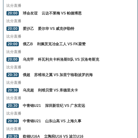
比分直播
20:00
球会友谊
云达不莱梅 VS 帕德博恩
比分直播
20:00
爱沙乙
爱尔华 VS 威克伊勒特
比分直播
20:00
俄乙B
利佩茨克冶金工人 VS FK梁赞
比分直播
20:00
乌克甲
科瓦利夫卡科洛斯B队 VS 沃洛奇斯克
比分直播
20:30
俄超
苏维埃之翼 VS 加里宁格勒波罗的海
比分直播
20:30
乌克超
利维贝雷 VS 库德里夫卡
比分直播
20:30
中青锦U21
深圳新世纪 VS 广东宏远
比分直播
20:30
中青锦U21
山东山高 VS 上海久事
比分直播
20:30
欧锦U16A
立陶宛U16 VS 波兰U16