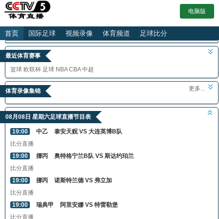
电脑版
首页
国际足球
视频录像
体育频道
足球比分
最近体育赛事
篮球
欧联杯
足球
NBA
CBA
中超
更多...
体育录像集锦
08月08日 星期六足球直播节目表
19:00
中乙
泰安天贶 VS 大连英博B队
比分直播
19:00
挪丙
奥特格宁兰B队 VS 斯达约珀兰
比分直播
19:00
挪丙
诺斯特兰德 VS 弗立加
比分直播
19:00
瑞典甲
阿里安娜 VS 特雷勒堡
比分直播