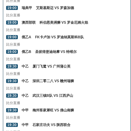
比分直播
19:00
瑞典甲
艾斯基斯迈 VS 罗森加德
比分直播
19:00
澳西部联
科伯恩美洲狮 VS 罗金厄姆火焰
比分直播
19:00
俄乙A
FK卡卢加 VS 罗迪纳莫斯科B队
比分直播
19:00
俄乙B
圣彼得堡迪纳摩 VS 特维尔
比分直播
19:30
中乙
厦门飞鹭 VS 广州蒲公英
比分直播
19:30
中乙
深圳二零二八 VS 赣州瑞狮
比分直播
19:30
中乙
武汉三镇B队 VS 江西庐山
比分直播
19:30
中甲
梅州客家犀旺 VS 佛山南狮
比分直播
19:30
中甲
石家庄功夫 VS 陕西联合