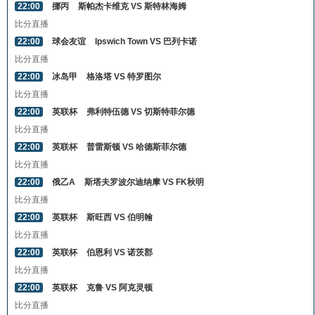
22:00
挪丙
斯帕杰卡维克 VS 斯特林海姆
比分直播
22:00
球会友谊
Ipswich Town VS 巴列卡诺
比分直播
22:00
冰岛甲
格洛塔 VS 特罗图尔
比分直播
22:00
英联杯
弗利特伍德 VS 切斯特菲尔德
比分直播
22:00
英联杯
普雷斯顿 VS 哈德斯菲尔德
比分直播
22:00
俄乙A
斯塔夫罗波尔迪纳摩 VS FK秋明
比分直播
22:00
英联杯
斯旺西 VS 伯明翰
比分直播
22:00
英联杯
伯恩利 VS 诺茨郡
比分直播
22:00
英联杯
克鲁 VS 阿克灵顿
比分直播