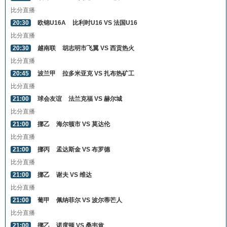
比分直播
20:30
欧锦U16A
比利时U16 VS 法国U16
比分直播
20:30
越南联
胡志明市飞翼 VS 西贡热火
比分直播
20:45
波兰甲
拉多米亚克 VS 扎布热矿工
比分直播
21:00
球会友谊
法兰克福 VS 赫尔城
比分直播
21:00
挪乙
海尔顿市 VS 莫达伦
比分直播
21:00
挪丙
孟达斯金 VS 布罗德
比分直播
21:00
挪乙
谢夫 VS 维达
比分直播
21:00
葡甲
佩纳菲尔 VS 波尔蒂芒人
比分直播
21:00
挪乙
诺度顿 VS 桑韦肯