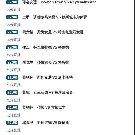
22:00
球会友谊
Ipswich Town VS Rayo Vallecano
比分直播
22:00
土甲
班德尔马体育 VS 伊斯坦布尔体育
比分直播
22:00
俄女超
梁赞女足 VS 喀山红宝石女足
比分直播
22:00
挪乙
特里格拉德 VS 格鲁德
比分直播
22:00
斯伐甲
扑雷索夫 VS 塔特拉
比分直播
22:00
英联杯
斯托克港 VS 唐卡斯特
比分直播
22:00
苏冠
女王公园 VS 拉茨流浪者
比分直播
22:00
英联杯
伯顿 VS 布莱克本
比分直播
22:00
瑞典甲
斯柯维德 VS 隆德斯
比分直播