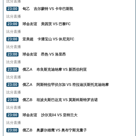
比分直播
23:00
匈乙
吉尔蒙特 VS 卡辛巴斯凯
比分直播
23:00
球会友谊
美因茨 VS 巴黎FC
比分直播
23:00
亚美超
卡潘宝山 VS 休尼克FC
比分直播
23:00
球会友谊
昂热 VS 洛里昂
比分直播
23:00
俄乙A
布良斯克迪纳摩 VS 新西伯利亚
比分直播
23:00
俄乙A
阿斯特拉罕伏尔加 VS 符拉迪沃斯托克迪纳摩
比分直播
23:00
俄乙B
坦波夫斯巴达克 VS 莫斯科斯特罗吉诺
比分直播
23:00
球会友谊
沙尔克04 VS 亚特兰大
比分直播
23:00
俄乙B
奥廖尔雄鹰 VS 奥布宁斯克量子