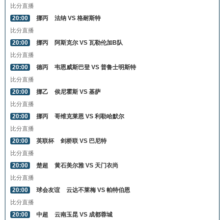
比分直播
20:00
挪丙
法纳 VS 格耐斯特
比分直播
20:00
挪丙
阿斯克尔 VS 瓦勒伦加B队
比分直播
20:00
德丙
韦恩威斯巴登 VS 普鲁士明斯特
比分直播
20:00
挪乙
侯尼霍斯 VS 基萨
比分直播
20:00
挪丙
哥维克莱恩 VS 利勒哈默尔
比分直播
20:00
英联杯
剑桥联 VS 巴尼特
比分直播
20:00
楚超
黄石美尔雅 VS 天门衣尚
比分直播
20:00
球会友谊
云达不莱梅 VS 帕特伯恩
比分直播
20:00
中超
云南玉昆 VS 成都蓉城