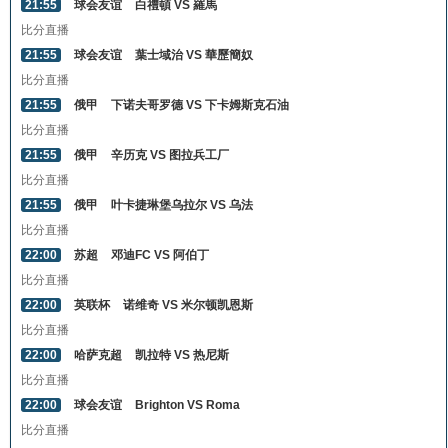
21:55
球会友谊
白禮頓 VS 羅馬
比分直播
21:55
球会友谊
葉士域治 VS 華歷簡奴
比分直播
21:55
俄甲
下诺夫哥罗德 VS 下卡姆斯克石油
比分直播
21:55
俄甲
辛历克 VS 图拉兵工厂
比分直播
21:55
俄甲
叶卡捷琳堡乌拉尔 VS 乌法
比分直播
22:00
苏超
邓迪FC VS 阿伯丁
比分直播
22:00
英联杯
诺维奇 VS 米尔顿凯恩斯
比分直播
22:00
哈萨克超
凯拉特 VS 热尼斯
比分直播
22:00
球会友谊
Brighton VS Roma
比分直播