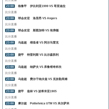
比分直播
23:00
格鲁甲
伊比利亚1999 VS 哥里迪拉
比分直播
23:00
球会友谊
洛里昂 VS Angers
比分直播
23:00
球会友谊
斯图加特 VS 埃弗顿
比分直播
23:00
乌兹超
缔造者 VS 阿尔马雷克
比分直播
23:00
捷甲
特普利斯 VS 比尔森胜利
比分直播
23:00
乌兹超
纳萨夫 VS 库鲁维奇科坎
比分直播
23:00
乌兹超
费尔干纳夫兹 VS 克孜勒库姆
比分直播
23:00
捷甲
兹林 VS 波希米亚1905
比分直播
23:00
摩尔超
Politehnica UTM VS 米尔萨米