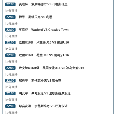
22:00
英联杯
索尔福德市 VS 什鲁斯伯里
比分直播
22:00
挪甲
斯塔贝克 VS 利恩
比分直播
22:00
英联杯
Watford VS Crawley Town
比分直播
22:00
欧锦U16B
卢森堡U16 VS 挪威U16
比分直播
22:00
欧锦U16B
荷兰U16 VS 葡萄牙U16
比分直播
22:00
欧女锦U16B级
英国女篮U16 VS 冰岛女篮U16
比分直播
22:00
瑞典甲
斯托克松德 VS 耶夫勒
比分直播
22:00
匈女甲
佩奇女足 VS 迪欧斯捷尔女足
比分直播
22:00
球会友谊
伊普斯维奇 VS 巴列卡诺
比分直播