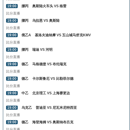
19:00
挪丙
奥斯陆火车头 VS 格雷
比分直播
19:00
挪丙
乌拉恩 VS 奥斯陆
比分直播
19:00
俄乙A
基洛夫迪纳摩 VS 五山城马舒克KMV
比分直播
19:00
挪丙
瑞迪 VS 河明
比分直播
19:00
德乙
马格德堡 VS 布伦瑞克
比分直播
19:00
德乙
卡尔斯鲁厄 VS 比勒菲尔德
比分直播
19:00
中乙
北京理工 VS 上海赛更达
比分直播
19:00
乌克乙
普迪亚 VS 尼瓦米尼特西亚
比分直播
19:00
德乙
海登海姆 VS 奥斯纳布吕克
比分直播