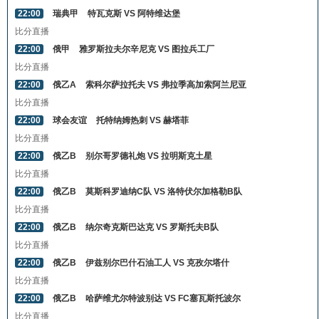
22:00
瑞典甲
特瓦克斯 VS 阿特维达堡
比分直播
22:00
俄甲
雅罗斯拉夫尔辛尼克 VS 图拉兵工厂
比分直播
22:00
俄乙A
索科尔萨拉托夫 VS 弗拉季高加索阿兰尼亚
比分直播
22:00
球会友谊
托特纳姆热刺 VS 赫塔菲
比分直播
22:00
俄乙B
别尔哥罗德礼炮 VS 拉明斯克土星
比分直播
22:00
俄乙B
莫斯科罗迪纳C队 VS 洛特伏尔加格勒B队
比分直播
22:00
俄乙B
纳尔奇克斯巴达克 VS 罗斯托夫B队
比分直播
22:00
俄乙B
伊兹别尔巴什石油工人 VS 克孜尔塔什
比分直播
22:00
俄乙B
哈萨维尤尔特波别达 VS FC塞瓦斯托波尔
比分直播