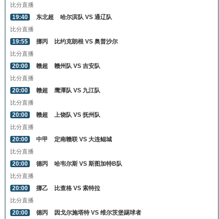
比分直播
19:40
东北超
哈尔滨队 VS 通辽队
比分直播
19:55
挪丙
比约克朗根 VS 奥普沙尔
比分直播
20:00
赣超
赣州队 VS 吉安队
比分直播
20:00
赣超
鹰潭队 VS 九江队
比分直播
20:00
赣超
上饶队 VS 抚州队
比分直播
20:00
中甲
定南赣联 VS 大连鲲城
比分直播
20:00
德丙
哈韦尔斯 VS 斯图加特B队
比分直播
20:00
挪乙
比查格 VS 索特拉
比分直播
20:00
德丙
因戈尔施塔特 VS 维尔茨堡踢球者