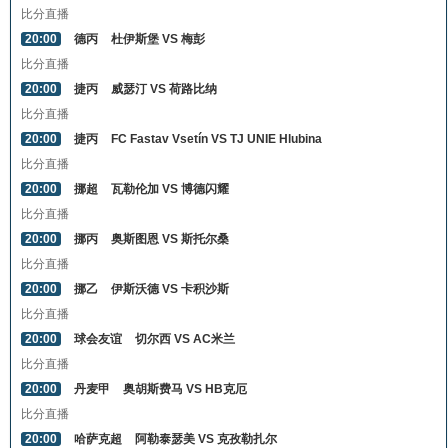
比分直播
20:00
德丙
杜伊斯堡 VS 梅彭
比分直播
20:00
捷丙
威瑟汀 VS 荷路比纳
比分直播
20:00
捷丙
FC Fastav Vsetín VS TJ UNIE Hlubina
比分直播
20:00
挪超
瓦勒伦加 VS 博德闪耀
比分直播
20:00
挪丙
奥斯图恩 VS 斯托尔桑
比分直播
20:00
挪乙
伊斯沃德 VS 卡积沙斯
比分直播
20:00
球会友谊
切尔西 VS AC米兰
比分直播
20:00
丹麦甲
奥胡斯费马 VS HB克厄
比分直播
20:00
哈萨克超
阿勒泰瑟美 VS 克孜勒扎尔