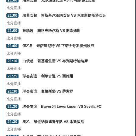
21:00
瑞典女超
尤尔加登女足 VS IK乌普撒拉女足
比分直播
21:00
瑞典女超
埃斯基尔图纳女足 VS 克里斯提斯塔女足
比分直播
21:00
拉脱超
陶格夫匹尔斯 VS 图库姆斯
比分直播
21:00
俄乙B
奔萨泽尼特 VS 下诺夫哥罗德州波浪
比分直播
21:10
白俄超
若基诺鱼雷 VS 布列斯特迪纳摩
比分直播
21:25
球会友谊
利華古遜 VS 西維爾
比分直播
21:30
球会友谊
奧格斯堡 VS 萨索罗
比分直播
21:30
球会友谊
Bayer04 Leverkusen VS Sevilla FC
比分直播
21:30
奥乙
维也纳快速青年队 VS 禾斯贝治
比分直播