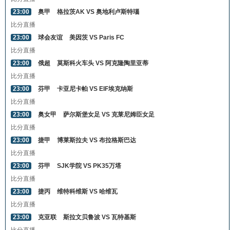
23:00
奥甲
格拉茨AK VS 奥地利卢斯特瑙
比分直播
23:00
球会友谊
美因茨 VS Paris FC
比分直播
23:00
俄超
莫斯科火车头 VS 阿克隆陶里亚蒂
比分直播
23:00
芬甲
卡亚尼卡帕 VS EIF埃克纳斯
比分直播
23:00
奥女甲
萨尔斯堡女足 VS 克莱尼姆臣女足
比分直播
23:00
捷甲
博莱斯拉夫 VS 布拉格斯巴达
比分直播
23:00
芬甲
SJK学院 VS PK35万塔
比分直播
23:00
捷丙
维特科维斯 VS 哈维瓦
比分直播
23:00
克亚联
斯拉文贝鲁波 VS 瓦特基斯