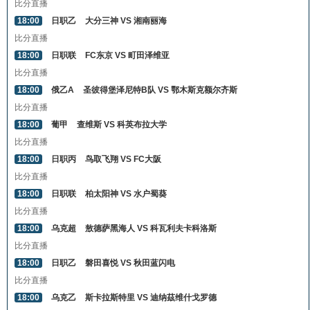
比分直播
18:00
日职乙
大分三神 VS 湘南丽海
比分直播
18:00
日职联
FC东京 VS 町田泽维亚
比分直播
18:00
俄乙A
圣彼得堡泽尼特B队 VS 鄂木斯克额尔齐斯
比分直播
18:00
葡甲
查维斯 VS 科英布拉大学
比分直播
18:00
日职丙
鸟取飞翔 VS FC大阪
比分直播
18:00
日职联
柏太阳神 VS 水户蜀葵
比分直播
18:00
乌克超
敖德萨黑海人 VS 科瓦利夫卡科洛斯
比分直播
18:00
日职乙
磐田喜悦 VS 秋田蓝闪电
比分直播
18:00
乌克乙
斯卡拉斯特里 VS 迪纳茲维什戈罗德