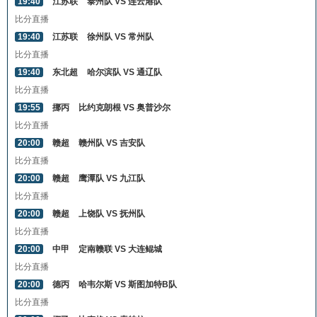
19:40
江苏联
泰州队 VS 连云港队
比分直播
19:40
江苏联
徐州队 VS 常州队
比分直播
19:40
东北超
哈尔滨队 VS 通辽队
比分直播
19:55
挪丙
比约克朗根 VS 奥普沙尔
比分直播
20:00
赣超
赣州队 VS 吉安队
比分直播
20:00
赣超
鹰潭队 VS 九江队
比分直播
20:00
赣超
上饶队 VS 抚州队
比分直播
20:00
中甲
定南赣联 VS 大连鲲城
比分直播
20:00
德丙
哈韦尔斯 VS 斯图加特B队
比分直播