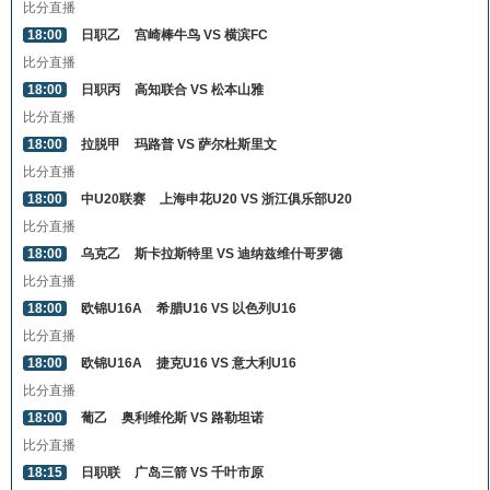
比分直播
18:00
日职乙
宫崎棒牛鸟 VS 横滨FC
比分直播
18:00
日职丙
高知联合 VS 松本山雅
比分直播
18:00
拉脱甲
玛路普 VS 萨尔杜斯里文
比分直播
18:00
中U20联赛
上海申花U20 VS 浙江俱乐部U20
比分直播
18:00
乌克乙
斯卡拉斯特里 VS 迪纳兹维什哥罗德
比分直播
18:00
欧锦U16A
希腊U16 VS 以色列U16
比分直播
18:00
欧锦U16A
捷克U16 VS 意大利U16
比分直播
18:00
葡乙
奥利维伦斯 VS 路勒坦诺
比分直播
18:15
日职联
广岛三箭 VS 千叶市原