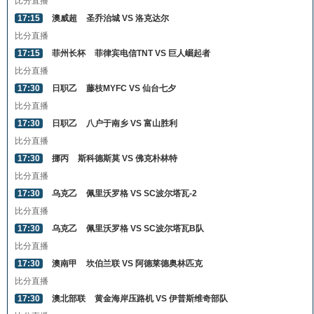
比分直播
17:15
澳威超
圣乔治城 VS 洛克达尔
比分直播
17:15
菲州长杯
菲律宾电信TNT VS 巨人崛起者
比分直播
17:30
日职乙
藤枝MYFC VS 仙台七夕
比分直播
17:30
日职乙
八户于南乡 VS 富山胜利
比分直播
17:30
挪丙
斯科德斯莫 VS 佛克朴林特
比分直播
17:30
乌克乙
佩里沃罗格 VS SC波尔塔瓦-2
比分直播
17:30
乌克乙
佩里沃罗格 VS SC波尔塔瓦B队
比分直播
17:30
澳南甲
坎伯兰联 VS 阿德莱德奥林匹克
比分直播
17:30
澳北部联
黄金海岸压路机 VS 伊普斯维奇部队