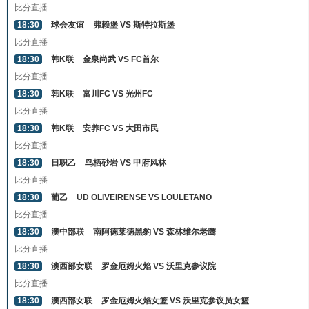
比分直播
18:30
球会友谊
弗赖堡 VS 斯特拉斯堡
比分直播
18:30
韩K联
金泉尚武 VS FC首尔
比分直播
18:30
韩K联
富川FC VS 光州FC
比分直播
18:30
韩K联
安养FC VS 大田市民
比分直播
18:30
日职乙
鸟栖砂岩 VS 甲府风林
比分直播
18:30
葡乙
UD OLIVEIRENSE VS LOULETANO
比分直播
18:30
澳中部联
南阿德莱德黑豹 VS 森林维尔老鹰
比分直播
18:30
澳西部女联
罗金厄姆火焰 VS 沃里克参议院
比分直播
18:30
澳西部女联
罗金厄姆火焰女篮 VS 沃里克参议员女篮