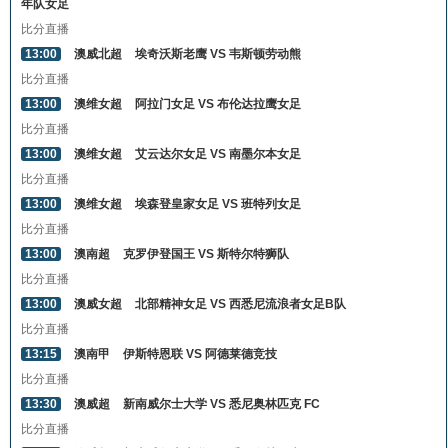
年队女足
比分直播
13:00
澳威北超
埃奇沃斯老鹰 VS 韦斯顿劳动熊
比分直播
13:00
澳维女超
阿拉门女足 VS 布伦达拉鹰女足
比分直播
13:00
澳维女超
艾云达尔女足 VS 南墨尔本女足
比分直播
13:00
澳维女超
埃森登皇家女足 VS 班特列女足
比分直播
13:00
澳南超
克罗伊登国王 VS 斯特尔特狮队
比分直播
13:00
澳威女超
北部精神女足 VS 西悉尼流浪者女足B队
比分直播
13:15
澳南甲
伊斯特恩联 VS 阿德莱德竞技
比分直播
13:30
澳威超
新南威尔士大学 VS 悉尼奥林匹克 FC
比分直播