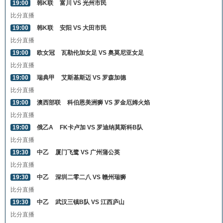
19:00
韩K联
富川 VS 光州市民
比分直播
19:00
韩K联
安阳 VS 大田市民
比分直播
19:00
欧女冠
瓦勒伦加女足 VS 奥莫尼亚女足
比分直播
19:00
瑞典甲
艾斯基斯迈 VS 罗森加德
比分直播
19:00
澳西部联
科伯恩美洲狮 VS 罗金厄姆火焰
比分直播
19:00
俄乙A
FK卡卢加 VS 罗迪纳莫斯科B队
比分直播
19:30
中乙
厦门飞鹭 VS 广州蒲公英
比分直播
19:30
中乙
深圳二零二八 VS 赣州瑞狮
比分直播
19:30
中乙
武汉三镇B队 VS 江西庐山
比分直播