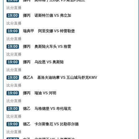
19:00
挪丙
奥特格宁兰B队 VS 斯达约珀兰
比分直播
19:00
挪丙
诺斯特兰德 VS 弗立加
比分直播
19:00
瑞典甲
阿里安娜 VS 特雷勒堡
比分直播
19:00
挪丙
奥斯陆火车头 VS 格雷
比分直播
19:00
挪丙
乌拉恩 VS 奥斯陆
比分直播
19:00
俄乙A
基洛夫迪纳摩 VS 五山城马舒克KMV
比分直播
19:00
挪丙
瑞迪 VS 河明
比分直播
19:00
德乙
马格德堡 VS 布伦瑞克
比分直播
19:00
德乙
卡尔斯鲁厄 VS 比勒菲尔德
比分直播