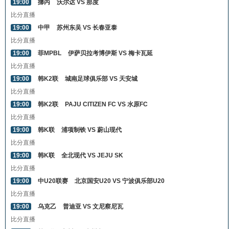
19:00
挪丙
沃尔达 VS 那度
比分直播
19:00
中甲
苏州东吴 VS 长春亚泰
比分直播
19:00
菲MPBL
伊萨贝拉考博伊斯 VS 梅卡瓦延
比分直播
19:00
韩K2联
城南足球俱乐部 VS 天安城
比分直播
19:00
韩K2联
PAJU CITIZEN FC VS 水原FC
比分直播
19:00
韩K联
浦项制铁 VS 蔚山现代
比分直播
19:00
韩K联
全北现代 VS JEJU SK
比分直播
19:00
中U20联赛
北京国安U20 VS 宁波俱乐部U20
比分直播
19:00
乌克乙
普迪亚 VS 文尼察尼瓦
比分直播