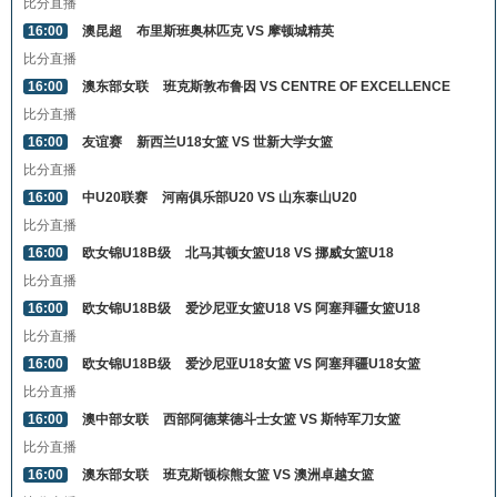
比分直播
16:00
澳昆超
布里斯班奥林匹克 VS 摩顿城精英
比分直播
16:00
澳东部女联
班克斯敦布鲁因 VS CENTRE OF EXCELLENCE
比分直播
16:00
友谊赛
新西兰U18女篮 VS 世新大学女篮
比分直播
16:00
中U20联赛
河南俱乐部U20 VS 山东泰山U20
比分直播
16:00
欧女锦U18B级
北马其顿女篮U18 VS 挪威女篮U18
比分直播
16:00
欧女锦U18B级
爱沙尼亚女篮U18 VS 阿塞拜疆女篮U18
比分直播
16:00
欧女锦U18B级
爱沙尼亚U18女篮 VS 阿塞拜疆U18女篮
比分直播
16:00
澳中部女联
西部阿德莱德斗士女篮 VS 斯特军刀女篮
比分直播
16:00
澳东部女联
班克斯顿棕熊女篮 VS 澳洲卓越女篮