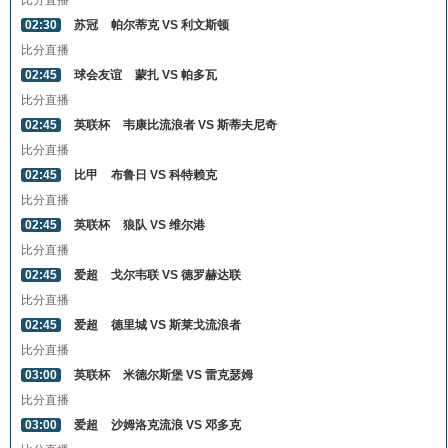
比分直播
02:30
苏冠
帕尔蒂克 VS 利文斯顿
比分直播
02:45
球会友谊
蒙扎 VS 帕多瓦
比分直播
02:45
英联杯
韦康比流浪者 VS 斯蒂夫尼奇
比分直播
02:45
比甲
布鲁日 VS 科特赖克
比分直播
02:45
英联杯
狼队 VS 维尔港
比分直播
02:45
爱超
戈尔韦联 VS 德罗赫达联
比分直播
02:45
爱超
德里城 VS 斯莱戈流浪者
比分直播
03:00
英联杯
米德尔斯堡 VS 雷克瑟姆
比分直播
03:00
爱超
沙姆洛克流浪 VS 邓多克