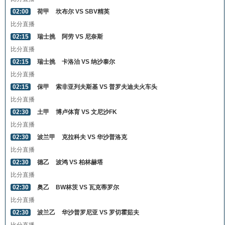
02:00
荷甲
坎布尔 VS SBV精英
比分直播
02:15
瑞士挑
阿劳 VS 尼奈斯
比分直播
02:15
瑞士挑
卡洛治 VS 纳沙泰尔
比分直播
02:15
保甲
索非亚列夫斯基 VS 普罗夫迪夫火车头
比分直播
02:30
土甲
博卢体育 VS 文尼沙FK
比分直播
02:30
波兰甲
克拉科夫 VS 华沙普洛克
比分直播
02:30
德乙
波鸿 VS 柏林赫塔
比分直播
02:30
奥乙
BW林茨 VS 瓦克蒂罗尔
比分直播
02:30
波兰乙
华沙普罗尼亚 VS 罗切霍茹夫