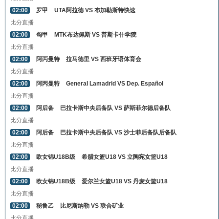
02:00
罗甲
UTA阿拉德 VS 布加勒斯特快速
比分直播
02:00
匈甲
MTK布达佩斯 VS 普斯卡什学院
比分直播
02:00
阿丙曼特
拉马德里 VS 西班牙语体育会
比分直播
02:00
阿丙曼特
General Lamadrid VS Dep. Español
比分直播
02:00
阿后备
巴拉卡斯中央后备队 VS 萨斯菲尔德后备队
比分直播
02:00
阿后备
巴拉卡斯中央后备队 VS 沙士菲后备队后备队
比分直播
02:00
欧女锦U18B级
希腊女篮U18 VS 立陶宛女篮U18
比分直播
02:00
欧女锦U18B级
爱尔兰女篮U18 VS 丹麦女篮U18
比分直播
02:00
秘鲁乙
比尼斯纳勒 VS 联合矿业
比分直播