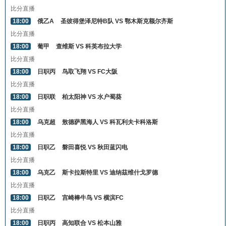
比分直播
18:00
俄乙A
圣彼得堡泽尼特B队 VS 鄂木斯克额尔齐斯
比分直播
18:00
葡甲
查维斯 VS 科英布拉大学
比分直播
18:00
日职丙
鸟取飞翔 VS FC大阪
比分直播
18:00
日职联
柏太阳神 VS 水户蜀葵
比分直播
18:00
乌克超
敖德萨黑海人 VS 科瓦利夫卡科洛斯
比分直播
18:00
日职乙
磐田喜悦 VS 秋田蓝闪电
比分直播
18:00
乌克乙
斯卡拉斯特里 VS 迪纳茲维什戈罗德
比分直播
18:00
日职乙
宫崎棒牛鸟 VS 横滨FC
比分直播
18:00
日职丙
高知联合 VS 松本山雅