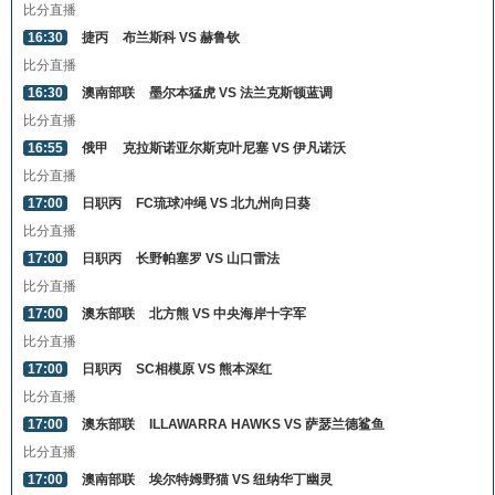
比分直播
16:30
捷丙
布兰斯科 VS 赫鲁钦
比分直播
16:30
澳南部联
墨尔本猛虎 VS 法兰克斯顿蓝调
比分直播
16:55
俄甲
克拉斯诺亚尔斯克叶尼塞 VS 伊凡诺沃
比分直播
17:00
日职丙
FC琉球冲绳 VS 北九州向日葵
比分直播
17:00
日职丙
长野帕塞罗 VS 山口雷法
比分直播
17:00
澳东部联
北方熊 VS 中央海岸十字军
比分直播
17:00
日职丙
SC相模原 VS 熊本深红
比分直播
17:00
澳东部联
ILLAWARRA HAWKS VS 萨瑟兰德鲨鱼
比分直播
17:00
澳南部联
埃尔特姆野猫 VS 纽纳华丁幽灵