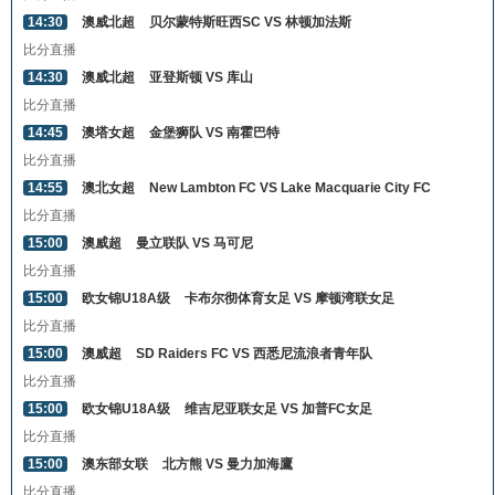
14:30
澳威北超
贝尔蒙特斯旺西SC VS 林顿加法斯
比分直播
14:30
澳威北超
亚登斯顿 VS 库山
比分直播
14:45
澳塔女超
金堡狮队 VS 南霍巴特
比分直播
14:55
澳北女超
New Lambton FC VS Lake Macquarie City FC
比分直播
15:00
澳威超
曼立联队 VS 马可尼
比分直播
15:00
欧女锦U18A级
卡布尔彻体育女足 VS 摩顿湾联女足
比分直播
15:00
澳威超
SD Raiders FC VS 西悉尼流浪者青年队
比分直播
15:00
欧女锦U18A级
维吉尼亚联女足 VS 加普FC女足
比分直播
15:00
澳东部女联
北方熊 VS 曼力加海鷹
比分直播