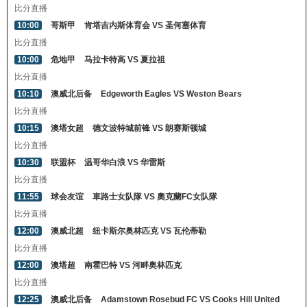
比分直播
10:00
哥斯甲
肯塔吉内斯体育会 VS 圣何塞体育
比分直播
10:00
危地甲
马拉卡特高 VS 夏拉祖
比分直播
10:10
澳威北后备
Edgeworth Eagles VS Weston Bears
比分直播
10:15
澳塔女超
德文波特城前锋 VS 朗赛斯顿城
比分直播
10:30
联盟杯
温哥华白浪 VS 华雷斯
比分直播
11:55
球会友谊
車路士女队隊 VS 奧克蘭FC女队隊
比分直播
12:00
澳威北超
纽卡斯尔奥林匹克 VS 瓦伦蒂勒
比分直播
12:00
澳塔超
南霍巴特 VS 河畔奥林匹克
比分直播
12:25
澳威北后备
Adamstown Rosebud FC VS Cooks Hill United