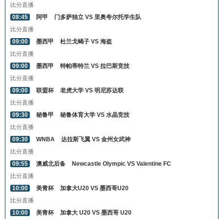
比分直播
08:45
阿甲
门多萨独立 VS 里奥夸尔托学生队
比分直播
09:00
墨西甲
杜兰戈蝎子 VS 海盗
比分直播
09:00
墨西甲
特帕蒂特兰 VS 拉巴斯竞技
比分直播
09:00
联盟杯
老虎大学 VS 明尼苏达联
比分直播
09:30
秘鲁甲
秘鲁体育大学 VS 水晶竞技
比分直播
09:30
WNBA
达拉斯飞翼 VS 金州女武神
比分直播
09:55
澳威北后备
Newcastle Olympic VS Valentine FC
比分直播
10:00
美青杯
加拿大U20 VS 墨西哥U20
比分直播
10:00
美青杯
加拿大 U20 VS 墨西哥 U20