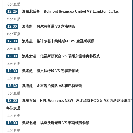
比分直播
12:25
澳威北后备
Belmont Swansea United VS Lambton Jaffas
比分直播
12:30
澳塔超
阿尔弗斯通 VS 东南联合
比分直播
12:30
澳塔超
格诺尔基卡纳特斯FC VS 兰瑟斯顿联
比分直播
12:30
澳塔女超
伦瑟斯顿联合 VS 瑞维尔塞德奥林匹克
比分直播
12:30
澳塔超
德文波特城 VS 朗赛斯顿城
比分直播
12:30
澳塔超
金布洛治狮队 VS 霍巴特斑马
比分直播
13:00
澳威女超
NPL Women,s NSW - 思比瑞特 FC女足 VS 西悉尼流浪者
年队女足
比分直播
13:00
澳威北超
埃奇沃斯老鹰 VS 韦斯顿劳动熊
比分直播