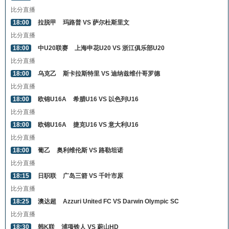
比分直播
18:00
拉脱甲
玛路普 VS 萨尔杜斯里文
比分直播
18:00
中U20联赛
上海申花U20 VS 浙江俱乐部U20
比分直播
18:00
乌克乙
斯卡拉斯特里 VS 迪纳兹维什哥罗德
比分直播
18:00
欧锦U16A
希腊U16 VS 以色列U16
比分直播
18:00
欧锦U16A
捷克U16 VS 意大利U16
比分直播
18:00
葡乙
奥利维伦斯 VS 路勒坦诺
比分直播
18:15
日职联
广岛三箭 VS 千叶市原
比分直播
18:25
澳达超
Azzuri United FC VS Darwin Olympic SC
比分直播
18:30
韩K联
浦项铁人 VS 蔚山HD