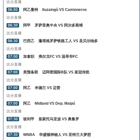
比分直播
06:00
阿乙曼特
Ituzaingó VS Camioneros
比分直播
06:30
阿甲
罗萨里奥中央 VS 阿尔多斯维
比分直播
06:30
巴西乙
蓬塔格罗萨铁路工人 VS 圣贝尔纳多
比分直播
07:00
加拿职
弗尔戈FC VS 温哥华FC
比分直播
07:00
美预备联
迈阿密国际B队 VS 皇冠传统
比分直播
07:00
阿乙
米德兰 VS 迈普
比分直播
07:00
阿乙
Midland VS Dep. Maipú
比分直播
07:30
玻利甲
皇家托马亚波 VS 奥鲁罗
比分直播
07:30
WNBA
华盛顿神秘人 VS 亚特兰大梦想