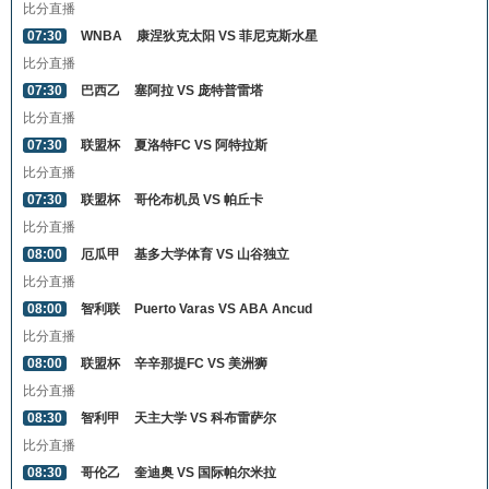
比分直播
07:30
WNBA
康涅狄克太阳 VS 菲尼克斯水星
比分直播
07:30
巴西乙
塞阿拉 VS 庞特普雷塔
比分直播
07:30
联盟杯
夏洛特FC VS 阿特拉斯
比分直播
07:30
联盟杯
哥伦布机员 VS 帕丘卡
比分直播
08:00
厄瓜甲
基多大学体育 VS 山谷独立
比分直播
08:00
智利联
Puerto Varas VS ABA Ancud
比分直播
08:00
联盟杯
辛辛那提FC VS 美洲狮
比分直播
08:30
智利甲
天主大学 VS 科布雷萨尔
比分直播
08:30
哥伦乙
奎迪奥 VS 国际帕尔米拉