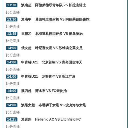
13:30
澳南超
阿德莱德联青年队 VS 帕拉山骑士
比分直播
13:30
澳南甲
莫德柏里喷射机 VS 阿德莱德眼镜蛇
比分直播
13:45
日职乙
北海道札幌冈萨多 VS 德岛漩涡
比分直播
14:00
俄女超
叶尼塞女足 VS 苏维埃之翼女足
比分直播
14:00
中青锦U21
北京首钢 VS 青岛国信海天
比分直播
14:00
中青锦U21
龙狮青年 VS 浙江广厦
比分直播
14:00
澳西超
湾水市 VS FC索伦托
比分直播
14:00
澳维女超
布琳狮子女足 VS 波克海尔女足
比分直播
14:25
澳达超
Hellenic AC VS Litchfield FC
比分直播