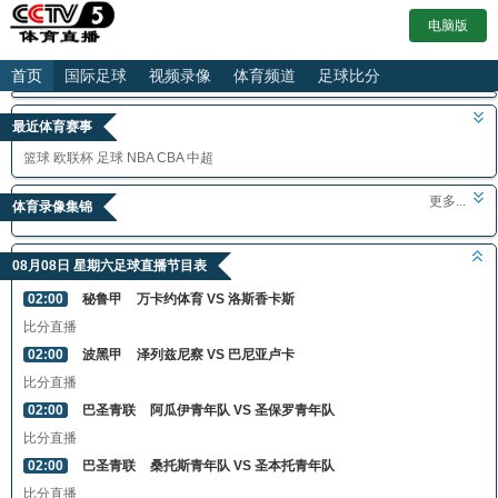
电脑版
首页
国际足球
视频录像
体育频道
足球比分
最近体育赛事
篮球
欧联杯
足球
NBA
CBA
中超
更多...
体育录像集锦
08月08日 星期六足球直播节目表
02:00
秘鲁甲
万卡约体育 VS 洛斯香卡斯
比分直播
02:00
波黑甲
泽列兹尼察 VS 巴尼亚卢卡
比分直播
02:00
巴圣青联
阿瓜伊青年队 VS 圣保罗青年队
比分直播
02:00
巴圣青联
桑托斯青年队 VS 圣本托青年队
比分直播