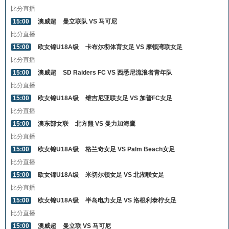
比分直播
15:00
澳威超
曼立联队 VS 马可尼
比分直播
15:00
欧女锦U18A级
卡布尔彻体育女足 VS 摩顿湾联女足
比分直播
15:00
澳威超
SD Raiders FC VS 西悉尼流浪者青年队
比分直播
15:00
欧女锦U18A级
维吉尼亚联女足 VS 加普FC女足
比分直播
15:00
澳东部女联
北方熊 VS 曼力加海鷹
比分直播
15:00
欧女锦U18A级
格兰奇女足 VS Palm Beach女足
比分直播
15:00
欧女锦U18A级
米切尔顿女足 VS 北湖联女足
比分直播
15:00
欧女锦U18A级
半岛电力女足 VS 洛根利泰柠女足
比分直播
15:00
澳威超
曼立联 VS 马可尼