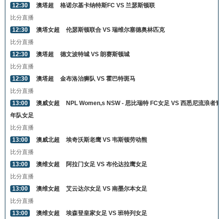
12:30
澳塔超
格诺尔基卡纳特斯FC VS 兰瑟斯顿联
比分直播
12:30
澳塔女超
伦瑟斯顿联合 VS 瑞维尔塞德奥林匹克
比分直播
12:30
澳塔超
德文波特城 VS 朗赛斯顿城
比分直播
12:30
澳塔超
金布洛治狮队 VS 霍巴特斑马
比分直播
13:00
澳威女超
NPL Women,s NSW - 思比瑞特 FC女足 VS 西悉尼流浪者
年队女足
比分直播
13:00
澳威北超
埃奇沃斯老鹰 VS 韦斯顿劳动熊
比分直播
13:00
澳维女超
阿拉门女足 VS 布伦达拉鹰女足
比分直播
13:00
澳维女超
艾云达尔女足 VS 南墨尔本女足
比分直播
13:00
澳维女超
埃森登皇家女足 VS 班特列女足