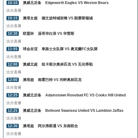
10:10
澳威北后备
Edgeworth Eagles VS Weston Bears
比分直播
10:15
澳塔女超
德文波特城前锋 VS 朗赛斯顿城
比分直播
10:30
联盟杯
温哥华白浪 VS 华雷斯
比分直播
11:55
球会友谊
車路士女队隊 VS 奧克蘭FC女队隊
比分直播
12:00
澳威北超
纽卡斯尔奥林匹克 VS 瓦伦蒂勒
比分直播
12:00
澳塔超
南霍巴特 VS 河畔奥林匹克
比分直播
12:25
澳威北后备
Adamstown Rosebud FC VS Cooks Hill United
比分直播
12:25
澳威北后备
Belmont Swansea United VS Lambton Jaffas
比分直播
12:30
澳塔超
阿尔弗斯通 VS 东南联合
比分直播