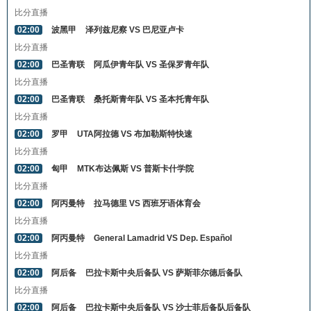
比分直播
02:00
波黑甲
泽列兹尼察 VS 巴尼亚卢卡
比分直播
02:00
巴圣青联
阿瓜伊青年队 VS 圣保罗青年队
比分直播
02:00
巴圣青联
桑托斯青年队 VS 圣本托青年队
比分直播
02:00
罗甲
UTA阿拉德 VS 布加勒斯特快速
比分直播
02:00
匈甲
MTK布达佩斯 VS 普斯卡什学院
比分直播
02:00
阿丙曼特
拉马德里 VS 西班牙语体育会
比分直播
02:00
阿丙曼特
General Lamadrid VS Dep. Español
比分直播
02:00
阿后备
巴拉卡斯中央后备队 VS 萨斯菲尔德后备队
比分直播
02:00
阿后备
巴拉卡斯中央后备队 VS 沙士菲后备队后备队