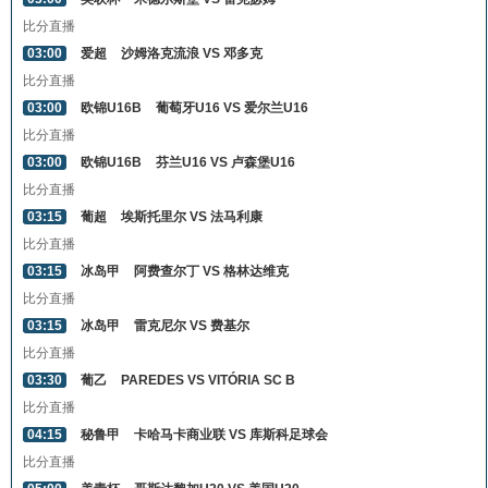
比分直播
03:00
爱超
沙姆洛克流浪 VS 邓多克
比分直播
03:00
欧锦U16B
葡萄牙U16 VS 爱尔兰U16
比分直播
03:00
欧锦U16B
芬兰U16 VS 卢森堡U16
比分直播
03:15
葡超
埃斯托里尔 VS 法马利康
比分直播
03:15
冰岛甲
阿费查尔丁 VS 格林达维克
比分直播
03:15
冰岛甲
雷克尼尔 VS 费基尔
比分直播
03:30
葡乙
PAREDES VS VITÓRIA SC B
比分直播
04:15
秘鲁甲
卡哈马卡商业联 VS 库斯科足球会
比分直播