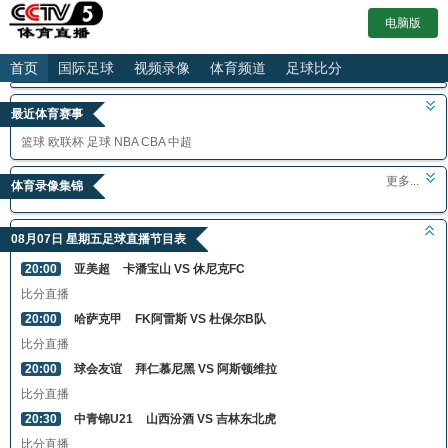
电脑版
首页
国际足球
视频录像
体育频道
足球比分
最近体育赛事
篮球
欧联杯
足球
NBA
CBA
中超
更多...
体育录像集锦
08月07日 星期五足球直播节目表
20:00
亚美超
卡潘宝山 VS 休尼克FC
比分直播
20:00
哈萨克甲
FK阿雷斯 VS 杜保尔B队
比分直播
20:00
球会友谊
拜仁慕尼黑 VS 阿斯顿维拉
比分直播
20:30
中青锦U21
山西汾酒 VS 吉林东北虎
比分直播