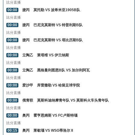
比分直播
00:00
捷丙
莫托勒 VS 波希米亚1905B队
比分直播
00:00
捷丙
巴尼克莫斯特 VS 特普利斯B队
比分直播
00:00
捷丙
巴尼克莫斯特 VS 塔比历斯B队
比分直播
00:00
立陶乙
莱塔维 VS 伊兰纳斯
比分直播
00:00
立陶乙
黑格曼利图恩B队 VS 加尔利阿瓦
比分直播
00:00
爱沙甲
库雷撒勒 VS 哈留足球学院
比分直播
00:00
俄青联
莫斯科迪纳摩青年队 VS 莫斯科火车头青年队
比分直播
00:00
奥丙
霍亨恩姆斯 VS FC卢斯特瑙
比分直播
00:15
奥丙
莱歇瑙 VS WSG蒂洛尔 II