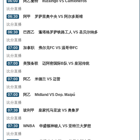
06:00
阿乙曼特
Ituzaingó VS Camioneros
比分直播
06:30
阿甲
罗萨里奥中央 VS 阿尔多斯维
比分直播
06:30
巴西乙
蓬塔格罗萨铁路工人 VS 圣贝尔纳多
比分直播
07:00
加拿职
弗尔戈FC VS 温哥华FC
比分直播
07:00
美预备联
迈阿密国际B队 VS 皇冠传统
比分直播
07:00
阿乙
米德兰 VS 迈普
比分直播
07:00
阿乙
Midland VS Dep. Maipú
比分直播
07:30
玻利甲
皇家托马亚波 VS 奥鲁罗
比分直播
07:30
WNBA
华盛顿神秘人 VS 亚特兰大梦想
比分直播