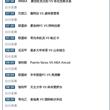
07:30
WNBA
康涅狄克太阳 VS 菲尼克斯水星
比分直播
07:30
巴西乙
塞阿拉 VS 庞特普雷塔
比分直播
07:30
联盟杯
夏洛特FC VS 阿特拉斯
比分直播
07:30
联盟杯
哥伦布机员 VS 帕丘卡
比分直播
08:00
厄瓜甲
基多大学体育 VS 山谷独立
比分直播
08:00
智利联
Puerto Varas VS ABA Ancud
比分直播
08:00
联盟杯
辛辛那提FC VS 美洲狮
比分直播
08:30
智利甲
天主大学 VS 科布雷萨尔
比分直播
08:30
哥伦乙
奎迪奥 VS 国际帕尔米拉
比分直播