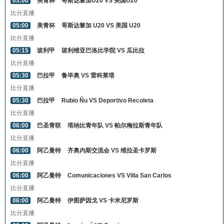
05:00
美青杯
哥斯达黎加U20 VS 美国U20
比分直播
05:00
美青杯
哥斯达黎加 U20 VS 美国 U20
比分直播
05:15
玻利甲
玻利维亚巴洛比学院 VS 瓜比拉
比分直播
05:30
巴拉甲
鲁毕奥 VS 雷科莱塔
比分直播
05:30
巴拉甲
Rubio Ñu VS Deportivo Recoleta
比分直播
06:00
巴圣青联
塔纳比青年队 VS 帕尔梅拉斯青年队
比分直播
06:00
阿乙曼特
齐奥内斯交流会 VS 维拉圣卡罗斯
比分直播
06:00
阿乙曼特
Comunicaciones VS Villa San Carlos
比分直播
06:00
阿乙曼特
伊图萨因戈 VS 卡米尼罗斯
比分直播