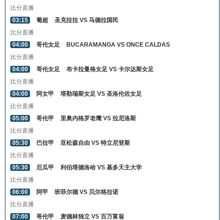
比分直播
03:15
葡超
圣克拉拉 VS 马德拉国民
比分直播
04:00
哥伦女足
BUCARAMANGA VS ONCE CALDAS
比分直播
04:00
哥伦女足
布卡拉曼格女足 VS 卡尔达斯女足
比分直播
04:00
阿女甲
塔勒瑞斯女足 VS 圣洛伦佐女足
比分直播
05:00
哥伦甲
里奥内格罗老鹰 VS 拉尼洛斯
比分直播
05:30
巴拉甲
亚松森自由 VS 特立尼登斯
比分直播
05:30
厄瓜甲
利伯塔德洛哈 VS 基多天主大学
比分直播
06:00
阿甲
班菲尔德 VS 贝尔格拉诺
比分直播
07:00
哥伦甲
麦德林独立 VS 百万富翁