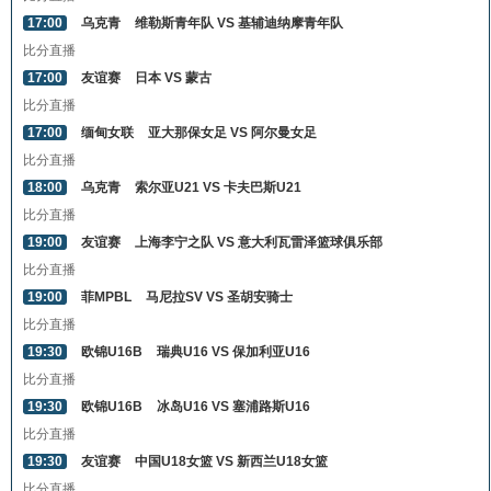
17:00
乌克青
维勒斯青年队 VS 基辅迪纳摩青年队
比分直播
17:00
友谊赛
日本 VS 蒙古
比分直播
17:00
缅甸女联
亚大那保女足 VS 阿尔曼女足
比分直播
18:00
乌克青
索尔亚U21 VS 卡夫巴斯U21
比分直播
19:00
友谊赛
上海李宁之队 VS 意大利瓦雷泽篮球俱乐部
比分直播
19:00
菲MPBL
马尼拉SV VS 圣胡安骑士
比分直播
19:30
欧锦U16B
瑞典U16 VS 保加利亚U16
比分直播
19:30
欧锦U16B
冰岛U16 VS 塞浦路斯U16
比分直播
19:30
友谊赛
中国U18女篮 VS 新西兰U18女篮
比分直播