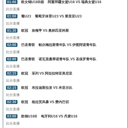
01:00
欧女锦U16B级
阿塞拜疆女篮U16 VS 瑞典女篮U16
比分直播
01:00
葡U23
葡萄牙体育U23 VS 莱里亚U23
比分直播
01:30
欧冠
奈梅亨 VS 奥林匹亚科斯
比分直播
02:00
巴圣青联
帕尔梅拉斯青年队 VS 伊图阿诺青年队
比分直播
02:00
巴圣青联
诺瓦里桑蒂诺青年队 VS 圣保罗青年队
比分直播
02:15
欧冠
采列 VS 阿拉拉特亚美尼亚
比分直播
02:15
欧冠
布拉迪斯拉发 VS 米亚尔比
比分直播
02:30
欧冠
格拉茨风暴 VS 费内巴切
比分直播
03:00
欧锦U16B
匈牙利U16 VS 丹麦U16
比分直播