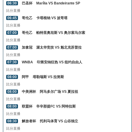
06:30
巴圣杯
Marília VS Bandeirante SP
比分直播
06:45
哥伦乙
卡塔根纳 VS 波哥塔
比分直播
07:00
哥伦乙
帕特里奥坦斯 VS 奥尔索马尔索
比分直播
07:00
加拿冠
渥太华竞技 VS 魁北克苏普拉
比分直播
07:30
WNBA
印第安纳狂热 VS 纽约自由人
比分直播
08:00
阿甲
塔勒瑞斯 VS 拉努斯
比分直播
08:00
中美洲杯
阿马多尔广场 VS 夏拉祖
比分直播
08:00
联盟杯
辛辛那提FC VS 阿特拉斯
比分直播
08:30
解放者杯
托利马体育 VS 山谷独立
比分直播