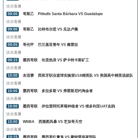
比分直播
09:00
哥斯乙
Pitbulls Santa Bárbara VS Guadalupe
比分直播
09:00
哥斯乙
比特布尔思 VS 瓜达卢佩
比分直播
09:05
哥伦甲
巴兰基亚青年 VS 佩雷拉
比分直播
09:15
墨西哥联
坎昆热浪 VS 萨卡特卡斯矿工
比分直播
10:00
友谊赛
西班牙职业篮球实验室U18精英队 VS 美国高中精英选拔队
比分直播
10:00
墨西哥联
多拉多斯 VS 弗雷斯尼约淘金者
比分直播
10:00
墨西哥联
伊拉普阿托草莓种植者 VS 维多利亚UAT走鹃
比分直播
10:00
WNBA
西雅图风暴 VS 芝加哥天空
比分直播
10:15
墨西哥联
墨西哥红魔鬼 VS 蒙特雷皇家部队