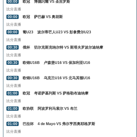
00:00
欧冠
博德闪耀 VS 圣吉罗斯
比分直播
00:00
欧冠
萨巴赫 VS 奥胡斯
比分直播
00:00
葡U23
波尔蒂芒人U23 VS 彭拿费尔U23
比分直播
00:30
俄杯
切尔克斯克纳尔特 VS 斯塔夫罗波尔迪纳摩
比分直播
00:30
欧锦U16B
卢森堡U16 VS 保加利亚U16
比分直播
00:30
欧锦U16B
乌克兰U16 VS 北马其顿U16
比分直播
01:00
欧冠
考诺萨基列斯 VS 萨格勒布迪纳摩
比分直播
01:00
欧协联
阿波罗利马索尔 VS 布兰
比分直播
01:00
巴拉杯
4 de Mayo VS 弗尔亨西奥耶格罗斯
比分直播