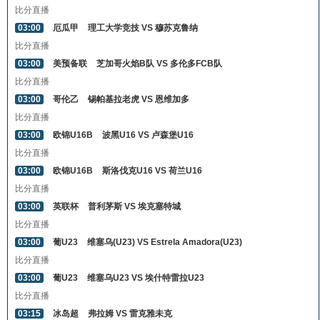
比分直播
03:00
厄瓜甲
理工大学竞技 VS 穆苏克鲁纳
比分直播
03:00
美预备联
芝加哥火焰B队 VS 多伦多FCB队
比分直播
03:00
哥伦乙
锡帕基拉老虎 VS 恩维加多
比分直播
03:00
欧锦U16B
波黑U16 VS 卢森堡U16
比分直播
03:00
欧锦U16B
斯洛伐克U16 VS 荷兰U16
比分直播
03:00
英联杯
普利茅斯 VS 埃克塞特城
比分直播
03:00
葡U23
维塞乌(U23) VS Estrela Amadora(U23)
比分直播
03:00
葡U23
维塞乌U23 VS 埃什特雷拉U23
比分直播
03:15
冰岛超
弗拉姆 VS 雷克雅未克