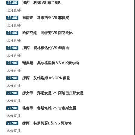
21:00
挪丙
科德 VS 布兰B队
比分直播
21:00
东南锦
马来西亚 VS 菲律宾
比分直播
21:00
哈萨克超
阿特劳 VS 阿克托比
比分直播
21:00
挪丙
费林根达伦 VS 华雷吉
比分直播
21:00
瑞典超
奥尔格里特 VS AIK索尔纳
比分直播
21:00
挪丙
艾维洛姆 VS ORN侯登
比分直播
21:00
挪女甲
拜尼女足 VS 阿纳巴庄那女足
比分直播
21:00
格鲁甲
鲁斯塔维 VS 古泰斯鱼雷
比分直播
21:00
挪丙
特罗姆瑟B队 VS 阿尔塔
比分直播