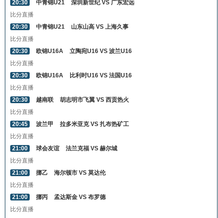
20:30
中青锦U21
深圳新世纪 VS 广东宏远
比分直播
20:30
中青锦U21
山东山高 VS 上海久事
比分直播
20:30
欧锦U16A
立陶宛U16 VS 波兰U16
比分直播
20:30
欧锦U16A
比利时U16 VS 法国U16
比分直播
20:30
越南联
胡志明市飞翼 VS 西贡热火
比分直播
20:45
波兰甲
拉多米亚克 VS 扎布热矿工
比分直播
21:00
球会友谊
法兰克福 VS 赫尔城
比分直播
21:00
挪乙
海尔顿市 VS 莫达伦
比分直播
21:00
挪丙
孟达斯金 VS 布罗德
比分直播