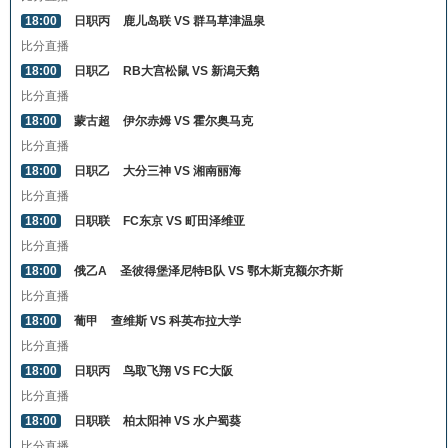
18:00
日职丙
鹿儿岛联 VS 群马草津温泉
比分直播
18:00
日职乙
RB大宫松鼠 VS 新潟天鹅
比分直播
18:00
蒙古超
伊尔赤姆 VS 霍尔奥马克
比分直播
18:00
日职乙
大分三神 VS 湘南丽海
比分直播
18:00
日职联
FC东京 VS 町田泽维亚
比分直播
18:00
俄乙A
圣彼得堡泽尼特B队 VS 鄂木斯克额尔齐斯
比分直播
18:00
葡甲
查维斯 VS 科英布拉大学
比分直播
18:00
日职丙
鸟取飞翔 VS FC大阪
比分直播
18:00
日职联
柏太阳神 VS 水户蜀葵
比分直播