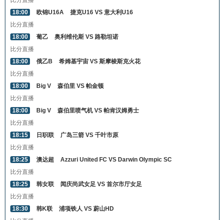
比分直播
18:00
欧锦U16A
捷克U16 VS 意大利U16
比分直播
18:00
葡乙
奥利维伦斯 VS 路勒坦诺
比分直播
18:00
俄乙B
希姆基宇宙 VS 斯摩棱斯克火花
比分直播
18:00
Big V
森伯里 VS 帕金顿
比分直播
18:00
Big V
森伯里喷气机 VS 帕肯汉姆勇士
比分直播
18:15
日职联
广岛三箭 VS 千叶市原
比分直播
18:25
澳达超
Azzuri United FC VS Darwin Olympic SC
比分直播
18:25
韩女联
闻庆尚武女足 VS 首尔市厅女足
比分直播
18:30
韩K联
浦项铁人 VS 蔚山HD