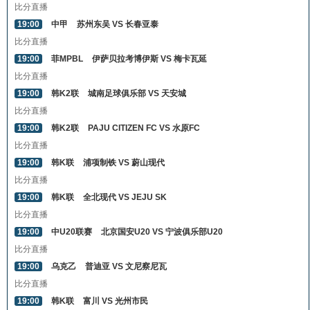
比分直播
19:00
中甲
苏州东吴 VS 长春亚泰
比分直播
19:00
菲MPBL
伊萨贝拉考博伊斯 VS 梅卡瓦延
比分直播
19:00
韩K2联
城南足球俱乐部 VS 天安城
比分直播
19:00
韩K2联
PAJU CITIZEN FC VS 水原FC
比分直播
19:00
韩K联
浦项制铁 VS 蔚山现代
比分直播
19:00
韩K联
全北现代 VS JEJU SK
比分直播
19:00
中U20联赛
北京国安U20 VS 宁波俱乐部U20
比分直播
19:00
乌克乙
普迪亚 VS 文尼察尼瓦
比分直播
19:00
韩K联
富川 VS 光州市民