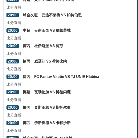
比分直播
20:00
球会友谊
云达不莱梅 VS 帕特伯恩
比分直播
20:00
中超
云南玉昆 VS 成都蓉城
比分直播
20:00
德丙
杜伊斯堡 VS 梅彭
比分直播
20:00
捷丙
威瑟汀 VS 荷路比纳
比分直播
20:00
捷丙
FC Fastav Vsetín VS TJ UNIE Hlubina
比分直播
20:00
挪超
瓦勒伦加 VS 博德闪耀
比分直播
20:00
挪丙
奥斯图恩 VS 斯托尔桑
比分直播
20:00
挪乙
伊斯沃德 VS 卡积沙斯
比分直播