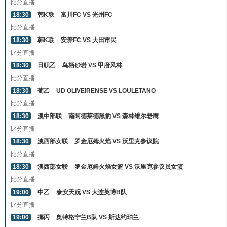
比分直播
18:30
韩K联
富川FC VS 光州FC
比分直播
18:30
韩K联
安养FC VS 大田市民
比分直播
18:30
日职乙
鸟栖砂岩 VS 甲府风林
比分直播
18:30
葡乙
UD OLIVEIRENSE VS LOULETANO
比分直播
18:30
澳中部联
南阿德莱德黑豹 VS 森林维尔老鹰
比分直播
18:30
澳西部女联
罗金厄姆火焰 VS 沃里克参议院
比分直播
18:30
澳西部女联
罗金厄姆火焰女篮 VS 沃里克参议员女篮
比分直播
19:00
中乙
泰安天贶 VS 大连英博B队
比分直播
19:00
挪丙
奥特格宁兰B队 VS 斯达约珀兰