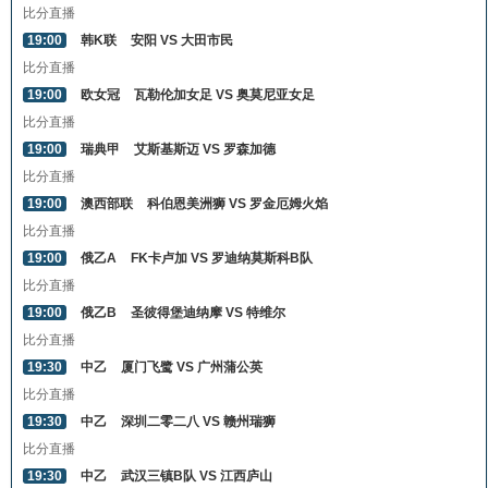
比分直播
19:00
韩K联
安阳 VS 大田市民
比分直播
19:00
欧女冠
瓦勒伦加女足 VS 奥莫尼亚女足
比分直播
19:00
瑞典甲
艾斯基斯迈 VS 罗森加德
比分直播
19:00
澳西部联
科伯恩美洲狮 VS 罗金厄姆火焰
比分直播
19:00
俄乙A
FK卡卢加 VS 罗迪纳莫斯科B队
比分直播
19:00
俄乙B
圣彼得堡迪纳摩 VS 特维尔
比分直播
19:30
中乙
厦门飞鹭 VS 广州蒲公英
比分直播
19:30
中乙
深圳二零二八 VS 赣州瑞狮
比分直播
19:30
中乙
武汉三镇B队 VS 江西庐山