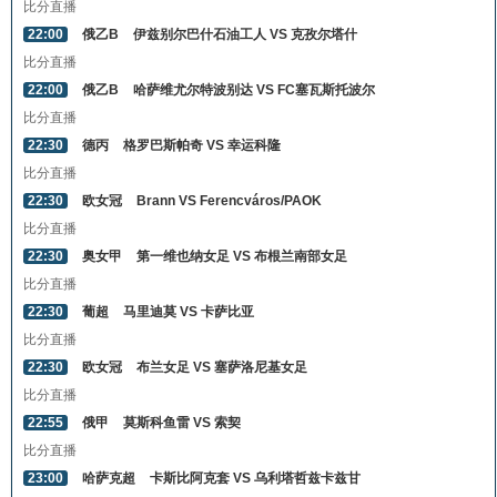
比分直播
22:00
俄乙B
伊兹别尔巴什石油工人 VS 克孜尔塔什
比分直播
22:00
俄乙B
哈萨维尤尔特波别达 VS FC塞瓦斯托波尔
比分直播
22:30
德丙
格罗巴斯帕奇 VS 幸运科隆
比分直播
22:30
欧女冠
Brann VS Ferencváros/PAOK
比分直播
22:30
奥女甲
第一维也纳女足 VS 布根兰南部女足
比分直播
22:30
葡超
马里迪莫 VS 卡萨比亚
比分直播
22:30
欧女冠
布兰女足 VS 塞萨洛尼基女足
比分直播
22:55
俄甲
莫斯科鱼雷 VS 索契
比分直播
23:00
哈萨克超
卡斯比阿克套 VS 乌利塔哲兹卡兹甘