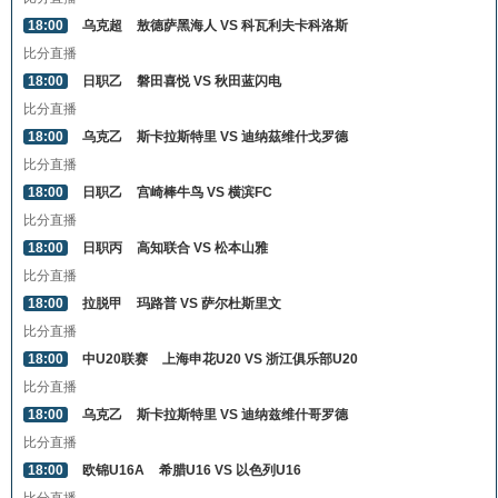
18:00
乌克超
敖德萨黑海人 VS 科瓦利夫卡科洛斯
比分直播
18:00
日职乙
磐田喜悦 VS 秋田蓝闪电
比分直播
18:00
乌克乙
斯卡拉斯特里 VS 迪纳茲维什戈罗德
比分直播
18:00
日职乙
宫崎棒牛鸟 VS 横滨FC
比分直播
18:00
日职丙
高知联合 VS 松本山雅
比分直播
18:00
拉脱甲
玛路普 VS 萨尔杜斯里文
比分直播
18:00
中U20联赛
上海申花U20 VS 浙江俱乐部U20
比分直播
18:00
乌克乙
斯卡拉斯特里 VS 迪纳兹维什哥罗德
比分直播
18:00
欧锦U16A
希腊U16 VS 以色列U16