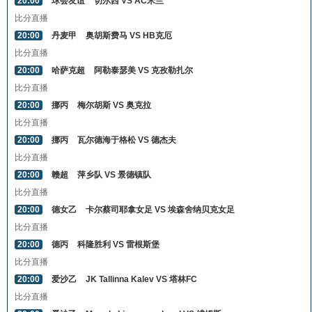
20:00
球会友谊
切尔西 VS AC米兰
比分直播
20:00
丹麦甲
奥胡斯费马 VS HB克厄
比分直播
20:00
哈萨克超
阿勒泰瑟美 VS 克孜勒扎尔
比分直播
20:00
挪丙
梅尔胡斯 VS 奥克拉
比分直播
20:00
挪丙
瓦尔德海于格松 VS 德杰夫
比分直播
20:00
赣超
萍乡队 VS 景德镇队
比分直播
20:00
德女乙
卡尔蔡司耶拿女足 VS 埃森舍纳贝克女足
比分直播
20:00
德丙
科隆胜利 VS 雷根斯堡
比分直播
20:00
爱沙乙
JK Tallinna Kalev VS 塔林FC
比分直播