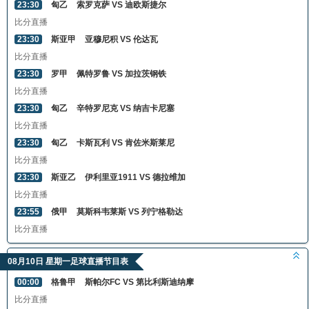
23:30
匈乙
索罗克萨 VS 迪欧斯捷尔
比分直播
23:30
斯亚甲
亚穆尼积 VS 伦达瓦
比分直播
23:30
罗甲
佩特罗鲁 VS 加拉茨钢铁
比分直播
23:30
匈乙
辛特罗尼克 VS 纳吉卡尼塞
比分直播
23:30
匈乙
卡斯瓦利 VS 肯佐米斯莱尼
比分直播
23:30
斯亚乙
伊利里亚1911 VS 德拉维加
比分直播
23:55
俄甲
莫斯科韦莱斯 VS 列宁格勒达
比分直播
08月10日 星期一足球直播节目表
00:00
格鲁甲
斯帕尔FC VS 第比利斯迪纳摩
比分直播