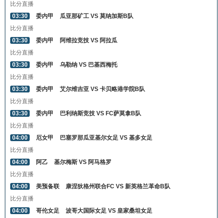
比分直播
03:30
委内甲
瓜亚那矿工 VS 莫纳加斯B队
比分直播
03:30
委内甲
阿维拉竞技 VS 阿拉瓜
比分直播
03:30
委内甲
乌勒纳 VS 巴基西梅托
比分直播
03:30
委内甲
艾尔维吉亚 VS 卡贝略港学院B队
比分直播
03:30
委内甲
巴利纳斯竞技 VS FC萨莫拿B队
比分直播
04:00
厄女甲
巴塞罗那瓜亚基尔女足 VS 基多女足
比分直播
04:00
阿乙
基尔梅斯 VS 阿马格罗
比分直播
04:00
美预备联
康涅狄格州联合FC VS 新英格兰革命B队
比分直播
04:00
哥伦女足
波哥大国际女足 VS 皇家桑坦女足