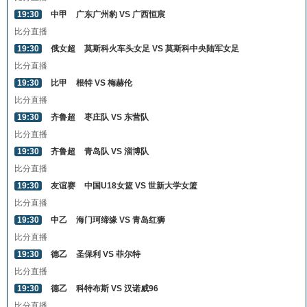
19:30
中甲
广东广州豹 VS 广西恒宸
比分直播
19:30
俄女超
莫斯科火车头女足 VS 莫斯科中央陆军女足
比分直播
19:30
比甲
根特 VS 梅赫伦
比分直播
19:30
齐鲁超
枣庄队 VS 东营队
比分直播
19:30
齐鲁超
青岛队 VS 淄博队
比分直播
19:30
友谊赛
中国U18女篮 VS 世新大学女篮
比分直播
19:30
中乙
海门珂缔缘 VS 青岛红狮
比分直播
19:30
德乙
圣保利 VS 菲尔特
比分直播
19:30
德乙
科特布斯 VS 汉诺威96
比分直播