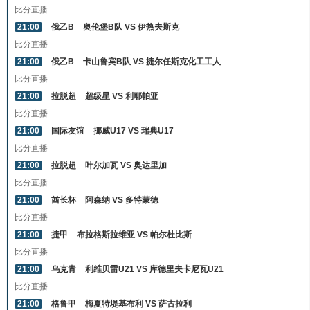
比分直播
21:00
俄乙B
奥伦堡B队 VS 伊热夫斯克
比分直播
21:00
俄乙B
卡山鲁宾B队 VS 捷尔任斯克化工工人
比分直播
21:00
拉脱超
超级星 VS 利耶帕亚
比分直播
21:00
国际友谊
挪威U17 VS 瑞典U17
比分直播
21:00
拉脱超
叶尔加瓦 VS 奥达里加
比分直播
21:00
酋长杯
阿森纳 VS 多特蒙德
比分直播
21:00
捷甲
布拉格斯拉维亚 VS 帕尔杜比斯
比分直播
21:00
乌克青
利维贝雷U21 VS 库德里夫卡尼瓦U21
比分直播
21:00
格鲁甲
梅夏特堤基布利 VS 萨古拉利