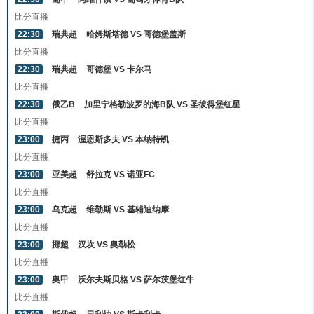
比分直播
22:30
瑞典超
哈姆斯塔德 VS 哥德堡盖斯
比分直播
22:30
瑞典超
哥德堡 VS 卡尔马
比分直播
22:30
俄乙B
加里宁格勒波罗的海B队 VS 圣彼得堡红星
比分直播
23:00
捷丙
渥恩斯多夫 VS 本纳特凯
比分直播
23:00
亚美超
舒拉克 VS 诺亚FC
比分直播
23:00
乌克超
维勒斯 VS 基辅迪纳摩
比分直播
23:00
挪超
汉坎 VS 奥勒松
比分直播
23:00
奥甲
沃尔夫斯贝格 VS 萨尔茨堡红牛
比分直播