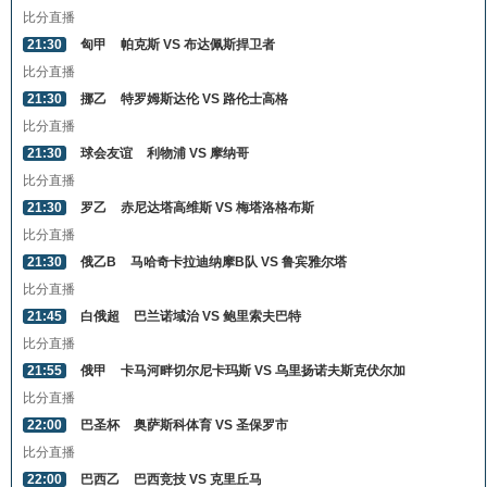
比分直播
21:30
匈甲
帕克斯 VS 布达佩斯捍卫者
比分直播
21:30
挪乙
特罗姆斯达伦 VS 路伦士高格
比分直播
21:30
球会友谊
利物浦 VS 摩纳哥
比分直播
21:30
罗乙
赤尼达塔高维斯 VS 梅塔洛格布斯
比分直播
21:30
俄乙B
马哈奇卡拉迪纳摩B队 VS 鲁宾雅尔塔
比分直播
21:45
白俄超
巴兰诺域治 VS 鲍里索夫巴特
比分直播
21:55
俄甲
卡马河畔切尔尼卡玛斯 VS 乌里扬诺夫斯克伏尔加
比分直播
22:00
巴圣杯
奥萨斯科体育 VS 圣保罗市
比分直播
22:00
巴西乙
巴西竞技 VS 克里丘马