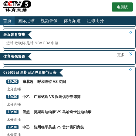
电脑版
首页
国际足球
视频录像
体育频道
足球比分
最近体育赛事
篮球
欧联杯
足球
NBA
CBA
中超
更多...
体育录像集锦
08月09日 星期日足球直播节目表
19:20
东北超
呼和浩特 VS 沈阳
比分直播
19:30
中乙
广东铭途 VS 温州俱乐部德赛
比分直播
19:30
俄超
莫斯科迪纳摩 VS 马哈奇卡拉迪纳摩
比分直播
19:30
中乙
杭州临平吴越 VS 贵州贵阳竞技
比分直播