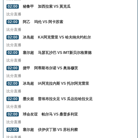
02:00
秘鲁甲
加西拉索 VS 莫克瓜
比分直播
02:00
阿乙
玛伦 VS 阿卡苏索
比分直播
02:00
冰岛超
KA阿克雷里 VS 哈夫纳夫约杜尔
比分直播
02:00
塞尔超
马瑟瓦沙巴 VS IMT新贝尔格莱德
比分直播
02:00
捷甲
阿蒂斯布尔诺 VS 奥洛穆茨
比分直播
02:00
冰岛超
IA阿克拉内斯 VS 托尔阿克雷里
比分直播
02:00
墨女超
普埃布拉女足 VS 瓜达拉哈拉女足
比分直播
02:00
球会友谊
帕尔马 VS 桑普多利亚
比分直播
02:00
塞尔超
伏伊伏丁那 VS 苏杜利察
比分直播