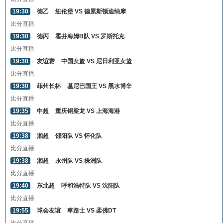
19:30
德乙
纽伦堡 VS 德累斯顿迪纳摩
比分直播
19:30
德丙
霍芬海姆B队 VS 罗斯托克
比分直播
19:30
友谊赛
中国女篮 VS 尼日利亚女篮
比分直播
19:30
菲州长杯
基尼巴国王 VS 黑水博辛
比分直播
19:35
中超
重庆铜梁龙 VS 上海海港
比分直播
19:38
湘超
邵阳队 VS 怀化队
比分直播
19:38
湘超
永州队 VS 株洲队
比分直播
19:40
东北超
呼和浩特队 VS 沈阳队
比分直播
19:55
球会友谊
車路士 VS 柔佛DT