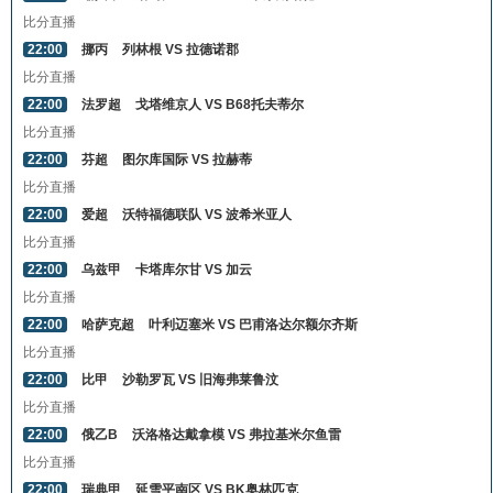
比分直播
22:00
挪丙
列林根 VS 拉德诺郡
比分直播
22:00
法罗超
戈塔维京人 VS B68托夫蒂尔
比分直播
22:00
芬超
图尔库国际 VS 拉赫蒂
比分直播
22:00
爱超
沃特福德联队 VS 波希米亚人
比分直播
22:00
乌兹甲
卡塔库尔甘 VS 加云
比分直播
22:00
哈萨克超
叶利迈塞米 VS 巴甫洛达尔额尔齐斯
比分直播
22:00
比甲
沙勒罗瓦 VS 旧海弗莱鲁汶
比分直播
22:00
俄乙B
沃洛格达戴拿模 VS 弗拉基米尔鱼雷
比分直播
22:00
瑞典甲
延雪平南区 VS BK奥林匹克