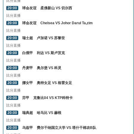
比分直播
20:00
球会友谊
柔佛新山 VS 切尔西
比分直播
20:00
球会友谊
Chelsea VS Johor Darul Ta,zim
比分直播
20:00
瑞士超
卢加诺 VS 苏黎世
比分直播
20:00
白俄甲
利达 VS 斯卢茨克
比分直播
20:00
丹麦甲
奥尔堡 VS 科灵
比分直播
20:00
挪女甲
奥特女足 VS 格雷女足
比分直播
20:00
芬甲
克鲁比04 VS KTP科特卡
比分直播
20:00
瑞典超
哈马比 VS 赫根
比分直播
20:00
乌兹甲
费尔干纳国立大学 VS 塔什干棉农B队