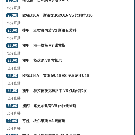
23:00
斯伐超
日利纳 VS 斯卡利卡
比分直播
23:00
欧锦U16A
斯洛文尼亚U16 VS 比利时U16
比分直播
23:00
捷甲
亚布洛内茨 VS 斯洛瓦茨科
比分直播
23:00
挪甲
海于格松 VS 诺霍斯
比分直播
23:00
挪甲
松达尔 VS 布莱尼
比分直播
23:00
欧锦U16A
立陶宛U16 VS 罗马尼亚U16
比分直播
23:00
捷甲
赫拉德茨克拉洛韦 VS 俄斯特拉发
比分直播
23:00
捷丙
索史尔扎普 VS 内拉托维斯
比分直播
23:00
芬超
埃尔维斯 VS 玛丽港
比分直播