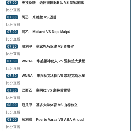
07:00
美预备联
迈阿密国际B队 VS 皇冠传统
比分直播
07:00
阿乙
米德兰 VS 迈普
比分直播
07:00
阿乙
Midland VS Dep. Maipú
比分直播
07:30
玻利甲
皇家托马亚波 VS 奥鲁罗
比分直播
07:30
WNBA
华盛顿神秘人 VS 亚特兰大梦想
比分直播
07:30
WNBA
康涅狄克太阳 VS 菲尼克斯水星
比分直播
07:30
巴西乙
塞阿拉 VS 庞特普雷塔
比分直播
08:00
厄瓜甲
基多大学体育 VS 山谷独立
比分直播
08:00
智利联
Puerto Varas VS ABA Ancud
比分直播