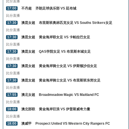
比分直播
17:00
不丹超
齐朗足球俱乐部 VS 廷布城
比分直播
17:30
澳昆女超
布里斯班奥林匹克女足 VS Souths Strikers女足
比分直播
17:30
澳昆女超
黄金海岸联女足 VS 卡帕拉巴女足
比分直播
17:30
澳昆女超
QAS学院女足 VS 布里斯本城女足
比分直播
17:30
澳昆女超
黄金海岸骑士女足 VS 伊斯顿沙伯女足
比分直播
17:30
澳昆女超
黄金海岸骑士女足 VS 布里斯班东郊女足
比分直播
17:55
澳北女超
Broadmeadow Magic VS Maitland FC
比分直播
18:00
澳北部联
黄金海岸巨浪 VS 伊普斯威奇力量
比分直播
18:00
澳威甲
Prospect United VS Western City Rangers FC