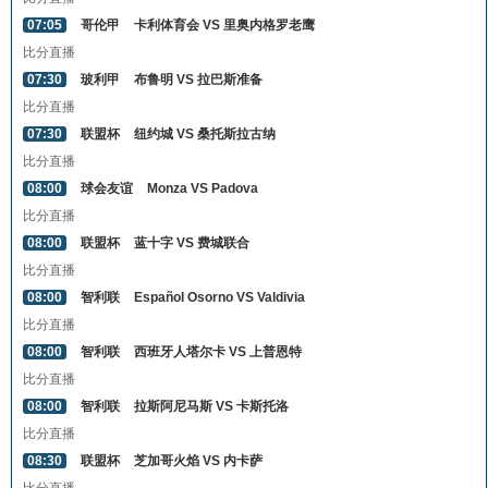
07:05
哥伦甲
卡利体育会 VS 里奥内格罗老鹰
比分直播
07:30
玻利甲
布鲁明 VS 拉巴斯准备
比分直播
07:30
联盟杯
纽约城 VS 桑托斯拉古纳
比分直播
08:00
球会友谊
Monza VS Padova
比分直播
08:00
联盟杯
蓝十字 VS 费城联合
比分直播
08:00
智利联
Español Osorno VS Valdivia
比分直播
08:00
智利联
西班牙人塔尔卡 VS 上普恩特
比分直播
08:00
智利联
拉斯阿尼马斯 VS 卡斯托洛
比分直播
08:30
联盟杯
芝加哥火焰 VS 内卡萨