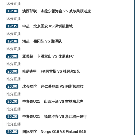
比分直播
19:30
澳西部联
杰拉尔顿海盗 VS 威尔莱顿老虎
比分直播
19:35
中超
北京国安 VS 深圳新鹏城
比分直播
19:38
湘超
岳阳队 VS 湘潭队
比分直播
20:00
亚美超
卡潘宝山 VS 休尼克FC
比分直播
20:00
哈萨克甲
FK阿雷斯 VS 杜保尔B队
比分直播
20:00
球会友谊
拜仁慕尼黑 VS 阿斯顿维拉
比分直播
20:30
中青锦U21
山西汾酒 VS 吉林东北虎
比分直播
20:30
中青锦U21
福建浔兴 VS 浙江稠州银行
比分直播
20:50
国际友谊
Norge G16 VS Finland G16