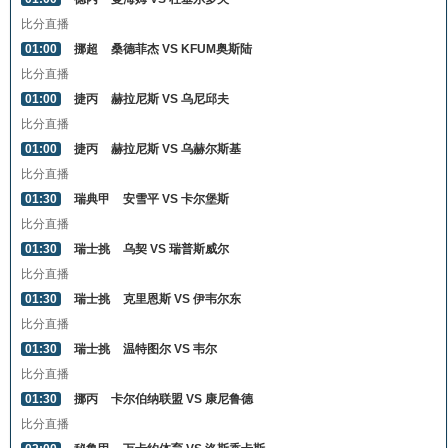
比分直播
01:00
挪超
桑德菲杰 VS KFUM奥斯陆
比分直播
01:00
捷丙
赫拉尼斯 VS 乌尼邱夫
比分直播
01:00
捷丙
赫拉尼斯 VS 乌赫尔斯基
比分直播
01:30
瑞典甲
安雪平 VS 卡尔堡斯
比分直播
01:30
瑞士挑
乌契 VS 瑞普斯威尔
比分直播
01:30
瑞士挑
克里恩斯 VS 伊韦尔东
比分直播
01:30
瑞士挑
温特图尔 VS 韦尔
比分直播
01:30
挪丙
卡尔伯纳联盟 VS 康尼鲁德
比分直播