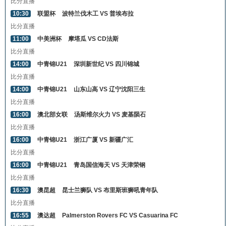
比分直播
10:30
联盟杯
波特兰伐木工 VS 普埃布拉
比分直播
11:00
中美洲杯
摩塔瓜 VS CD法斯
比分直播
14:00
中青锦U21
深圳新世纪 VS 四川锦城
比分直播
14:00
中青锦U21
山东山高 VS 辽宁沈阳三生
比分直播
16:00
澳北部女联
汤斯维尔火力 VS 麦基陨石
比分直播
16:00
中青锦U21
浙江广厦 VS 新疆广汇
比分直播
16:00
中青锦U21
青岛国信海天 VS 天津荣钢
比分直播
16:30
澳昆超
昆士兰狮队 VS 布里斯班狮吼青年队
比分直播
16:55
澳达超
Palmerston Rovers FC VS Casuarina FC