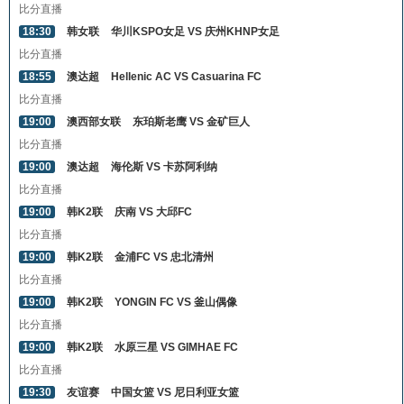
比分直播
18:30
韩女联
华川KSPO女足 VS 庆州KHNP女足
比分直播
18:55
澳达超
Hellenic AC VS Casuarina FC
比分直播
19:00
澳西部女联
东珀斯老鹰 VS 金矿巨人
比分直播
19:00
澳达超
海伦斯 VS 卡苏阿利纳
比分直播
19:00
韩K2联
庆南 VS 大邱FC
比分直播
19:00
韩K2联
金浦FC VS 忠北清州
比分直播
19:00
韩K2联
YONGIN FC VS 釜山偶像
比分直播
19:00
韩K2联
水原三星 VS GIMHAE FC
比分直播
19:30
友谊赛
中国女篮 VS 尼日利亚女篮