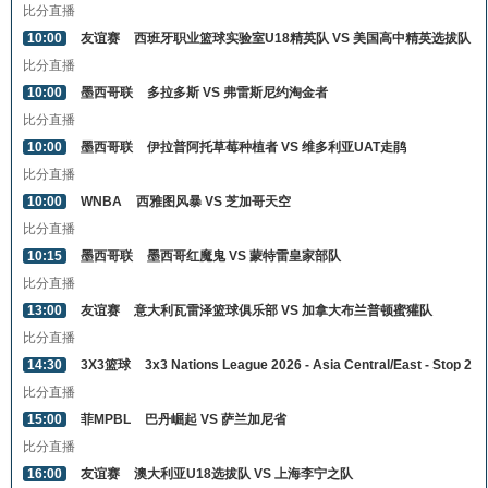
比分直播
10:00
友谊赛
西班牙职业篮球实验室U18精英队 VS 美国高中精英选拔队
比分直播
10:00
墨西哥联
多拉多斯 VS 弗雷斯尼约淘金者
比分直播
10:00
墨西哥联
伊拉普阿托草莓种植者 VS 维多利亚UAT走鹃
比分直播
10:00
WNBA
西雅图风暴 VS 芝加哥天空
比分直播
10:15
墨西哥联
墨西哥红魔鬼 VS 蒙特雷皇家部队
比分直播
13:00
友谊赛
意大利瓦雷泽篮球俱乐部 VS 加拿大布兰普顿蜜獾队
比分直播
14:30
3X3篮球
3x3 Nations League 2026 - Asia Central/East - Stop 2
比分直播
15:00
菲MPBL
巴丹崛起 VS 萨兰加尼省
比分直播
16:00
友谊赛
澳大利亚U18选拔队 VS 上海李宁之队