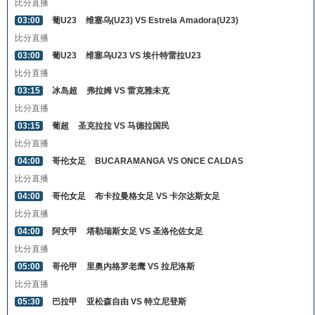
比分直播
03:00
葡U23
维塞乌(U23) VS Estrela Amadora(U23)
比分直播
03:00
葡U23
维塞乌U23 VS 埃什特雷拉U23
比分直播
03:15
冰岛超
弗拉姆 VS 雷克雅未克
比分直播
03:15
葡超
圣克拉拉 VS 马德拉国民
比分直播
04:00
哥伦女足
BUCARAMANGA VS ONCE CALDAS
比分直播
04:00
哥伦女足
布卡拉曼格女足 VS 卡尔达斯女足
比分直播
04:00
阿女甲
塔勒瑞斯女足 VS 圣洛伦佐女足
比分直播
05:00
哥伦甲
里奥内格罗老鹰 VS 拉尼洛斯
比分直播
05:30
巴拉甲
亚松森自由 VS 特立尼登斯