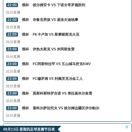
22:00
俄杯
彼尔姆安卡 VS 下诺夫哥罗德胜利
比分直播
22:00
俄杯
布鲁克男孩 VS 基洛夫迪纳摩
比分直播
22:00
俄杯
FK卡卢加 VS 斯摩棱斯克火花
比分直播
23:00
俄杯
伊热夫斯克 VS 米阿斯鱼雷
比分直播
23:00
俄杯
FC阿斯特拉罕 VS 五山城马舒克KMV
比分直播
23:00
俄杯
FC穆罗姆 VS 利佩茨克冶金工人
比分直播
23:00
俄杯
莫斯科斯特罗吉诺 VS 弗拉基米尔鱼雷
比分直播
23:00
俄杯
索科尔萨拉托夫 VS 彼尔姆边疆区伊尔帕尔
比分直播
08月13日 星期四足球直播节目表