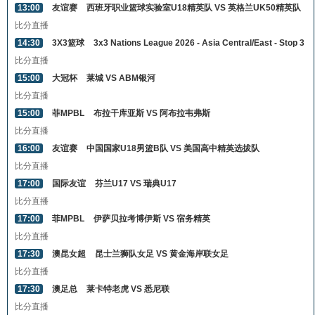
13:00
友谊赛
西班牙职业篮球实验室U18精英队 VS 英格兰UK50精英队
比分直播
14:30
3X3篮球
3x3 Nations League 2026 - Asia Central/East - Stop 3
比分直播
15:00
大冠杯
莱城 VS ABM银河
比分直播
15:00
菲MPBL
布拉干库亚斯 VS 阿布拉韦弗斯
比分直播
16:00
友谊赛
中国国家U18男篮B队 VS 美国高中精英选拔队
比分直播
17:00
国际友谊
芬兰U17 VS 瑞典U17
比分直播
17:00
菲MPBL
伊萨贝拉考博伊斯 VS 宿务精英
比分直播
17:30
澳昆女超
昆士兰狮队女足 VS 黄金海岸联女足
比分直播
17:30
澳足总
莱卡特老虎 VS 悉尼联
比分直播