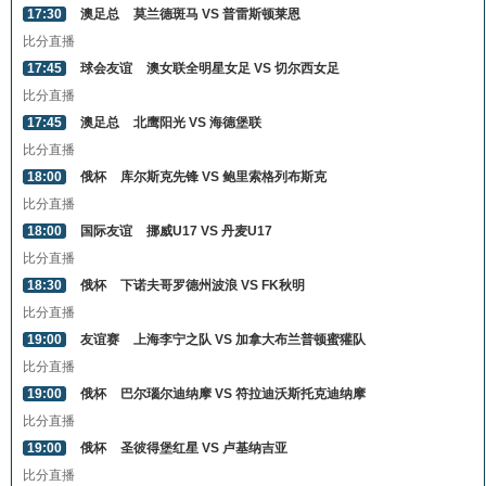
17:30
澳足总
莫兰德斑马 VS 普雷斯顿莱恩
比分直播
17:45
球会友谊
澳女联全明星女足 VS 切尔西女足
比分直播
17:45
澳足总
北鹰阳光 VS 海德堡联
比分直播
18:00
俄杯
库尔斯克先锋 VS 鲍里索格列布斯克
比分直播
18:00
国际友谊
挪威U17 VS 丹麦U17
比分直播
18:30
俄杯
下诺夫哥罗德州波浪 VS FK秋明
比分直播
19:00
友谊赛
上海李宁之队 VS 加拿大布兰普顿蜜獾队
比分直播
19:00
俄杯
巴尔瑙尔迪纳摩 VS 符拉迪沃斯托克迪纳摩
比分直播
19:00
俄杯
圣彼得堡红星 VS 卢基纳吉亚
比分直播