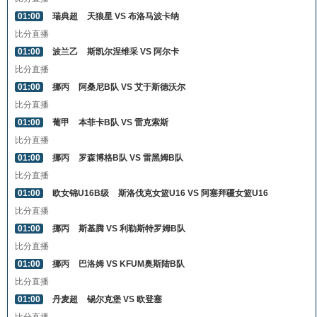
01:00
瑞典超
天狼星 VS 布洛马波卡纳
比分直播
01:00
波兰乙
斯凯尔涅维采 VS 阿尔卡
比分直播
01:00
挪丙
阿桑尼B队 VS 艾于斯德沃尔
比分直播
01:00
葡甲
本菲卡B队 VS 雷克索斯
比分直播
01:00
挪丙
罗森博格B队 VS 雷黑姆B队
比分直播
01:00
欧女锦U16B级
斯洛伐克女篮U16 VS 阿塞拜疆女篮U16
比分直播
01:00
挪丙
斯基腾 VS 利勒斯特罗姆B队
比分直播
01:00
挪丙
巴洛姆 VS KFUM奥斯陆B队
比分直播
01:00
丹麦超
锡尔克堡 VS 欧登塞