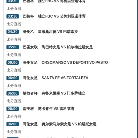
03:30
巴拉杯
独立FBC VS 阿梅里亚诺体育
比分直播
03:30
巴拉杯
独立FBC VS 艾美利亚诺体育
比分直播
04:30
哥伦乙
皇家桑坦德 VS 巴瑞库拉
比分直播
05:00
巴圣女联
陶巴特女足 VS 帕尔梅拉斯女足
比分直播
06:00
哥伦女足
ORSOMARSO VS DEPORTIVO PASTO
比分直播
06:00
哥伦女足
SANTA FE VS FORTALEZA
比分直播
06:00
解放者杯
弗鲁米嫩塞 VS 门多萨独立
比分直播
06:00
南美杯
博卡青年 VS 雷科莱塔
比分直播
06:00
哥伦女足
奥尔索马尔索女足 VS 帕斯托女足
比分直播