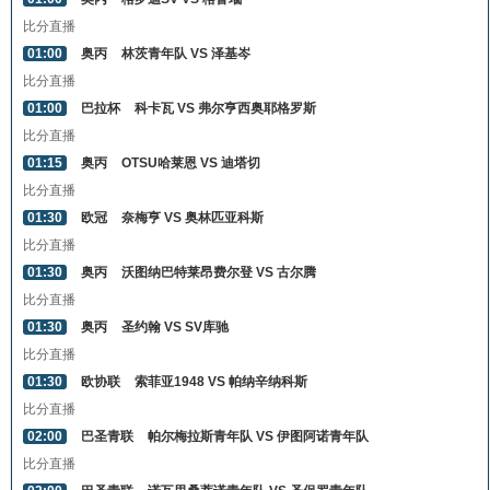
比分直播
01:00
奥丙
林茨青年队 VS 泽基岑
比分直播
01:00
巴拉杯
科卡瓦 VS 弗尔亨西奥耶格罗斯
比分直播
01:15
奥丙
OTSU哈莱恩 VS 迪塔切
比分直播
01:30
欧冠
奈梅亨 VS 奥林匹亚科斯
比分直播
01:30
奥丙
沃图纳巴特莱昂费尔登 VS 古尔腾
比分直播
01:30
奥丙
圣约翰 VS SV库驰
比分直播
01:30
欧协联
索菲亚1948 VS 帕纳辛纳科斯
比分直播
02:00
巴圣青联
帕尔梅拉斯青年队 VS 伊图阿诺青年队
比分直播