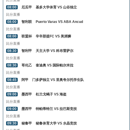
比分直播
08:00
厄瓜甲
基多大学体育 VS 山谷独立
比分直播
08:00
智利联
Puerto Varas VS ABA Ancud
比分直播
08:00
联盟杯
辛辛那提FC VS 美洲狮
比分直播
08:30
智利甲
天主大学 VS 科布雷萨尔
比分直播
08:30
哥伦乙
奎迪奥 VS 国际帕尔米拉
比分直播
08:45
阿甲
门多萨独立 VS 里奥夸尔托学生队
比分直播
09:00
墨西甲
杜兰戈蝎子 VS 海盗
比分直播
09:00
墨西甲
特帕蒂特兰 VS 拉巴斯竞技
比分直播
09:30
秘鲁甲
秘鲁体育大学 VS 水晶竞技