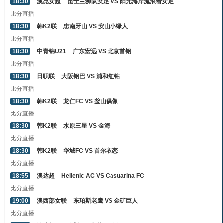
18:30
澳昆女超
昆士兰狮队女足 VS 阳光海岸流浪者女足
比分直播
18:30
韩K2联
忠南牙山 VS 安山小绿人
比分直播
18:30
中青锦U21
广东宏远 VS 北京首钢
比分直播
18:30
日职联
大阪钢巴 VS 浦和红钻
比分直播
18:30
韩K2联
龙仁FC VS 釜山偶像
比分直播
18:30
韩K2联
水原三星 VS 金海
比分直播
18:30
韩K2联
华城FC VS 首尔衣恋
比分直播
18:55
澳达超
Hellenic AC VS Casuarina FC
比分直播
19:00
澳西部女联
东珀斯老鹰 VS 金矿巨人
比分直播