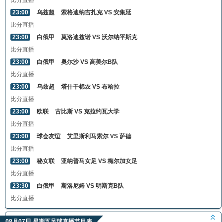
比分直播
23:00
乌兹超
索格迪纳吉扎克 VS 安集延
比分直播
23:00
白俄甲
莫洛迪兹诺 VS 沃尔纳平斯克
比分直播
23:00
白俄甲
奥尔沙 VS 高美尔B队
比分直播
23:00
乌兹超
塔什干棉农 VS 布哈拉
比分直播
23:00
欧联
古比斯 VS 克拉约瓦大学
比分直播
23:00
球会友谊
艾里斯利马索尔 VS 萨德
比分直播
23:00
秘女联
亚纳普马女足 VS 梅尔加女足
比分直播
23:30
白俄甲
斯洛尼姆 VS 明斯克B队
比分直播
08月07日 星期五足球直播节目表