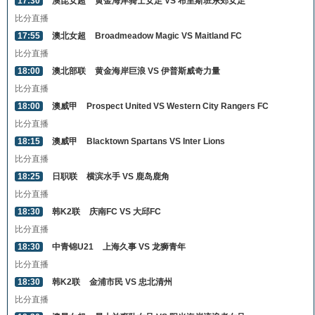
17:30
澳昆女超
黄金海岸骑士女足 VS 布里斯班东郊女足
比分直播
17:55
澳北女超
Broadmeadow Magic VS Maitland FC
比分直播
18:00
澳北部联
黄金海岸巨浪 VS 伊普斯威奇力量
比分直播
18:00
澳威甲
Prospect United VS Western City Rangers FC
比分直播
18:15
澳威甲
Blacktown Spartans VS Inter Lions
比分直播
18:25
日职联
横滨水手 VS 鹿岛鹿角
比分直播
18:30
韩K2联
庆南FC VS 大邱FC
比分直播
18:30
中青锦U21
上海久事 VS 龙狮青年
比分直播
18:30
韩K2联
金浦市民 VS 忠北清州
比分直播