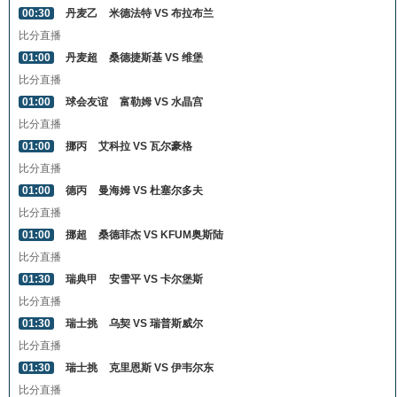
00:30
丹麦乙
米德法特 VS 布拉布兰
比分直播
01:00
丹麦超
桑德捷斯基 VS 维堡
比分直播
01:00
球会友谊
富勒姆 VS 水晶宫
比分直播
01:00
挪丙
艾科拉 VS 瓦尔豪格
比分直播
01:00
德丙
曼海姆 VS 杜塞尔多夫
比分直播
01:00
挪超
桑德菲杰 VS KFUM奥斯陆
比分直播
01:30
瑞典甲
安雪平 VS 卡尔堡斯
比分直播
01:30
瑞士挑
乌契 VS 瑞普斯威尔
比分直播
01:30
瑞士挑
克里恩斯 VS 伊韦尔东
比分直播