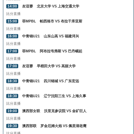
14:00
友谊赛
北京大学 VS 上海交通大学
比分直播
15:00
菲MPBL
帕西格市 VS 布拉干库亚斯
比分直播
16:00
中青锦U21
山东山高 VS 福建浔兴
比分直播
17:00
菲MPBL
阿布拉韦弗斯 VS 巴丹崛起
比分直播
17:00
友谊赛
早稻田大学 VS 高丽大学
比分直播
18:30
中青锦U21
四川锦城 VS 广东宏远
比分直播
18:30
中青锦U21
辽宁沈阳三生 VS 上海久事
比分直播
19:00
澳西部女联
沃里克参议院 VS 金矿巨人
比分直播
19:30
澳西部联
罗金厄姆火焰 VS 佩里湖老鹰
比分直播