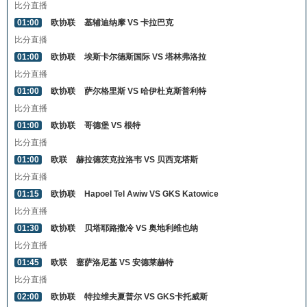
比分直播
01:00
欧协联
基辅迪纳摩 VS 卡拉巴克
比分直播
01:00
欧协联
埃斯卡尔德斯国际 VS 塔林弗洛拉
比分直播
01:00
欧协联
萨尔格里斯 VS 哈伊杜克斯普利特
比分直播
01:00
欧协联
哥德堡 VS 根特
比分直播
01:00
欧联
赫拉德茨克拉洛韦 VS 贝西克塔斯
比分直播
01:15
欧协联
Hapoel Tel Awiw VS GKS Katowice
比分直播
01:30
欧协联
贝塔耶路撒冷 VS 奥地利维也纳
比分直播
01:45
欧联
塞萨洛尼基 VS 安德莱赫特
比分直播
02:00
欧协联
特拉维夫夏普尔 VS GKS卡托威斯