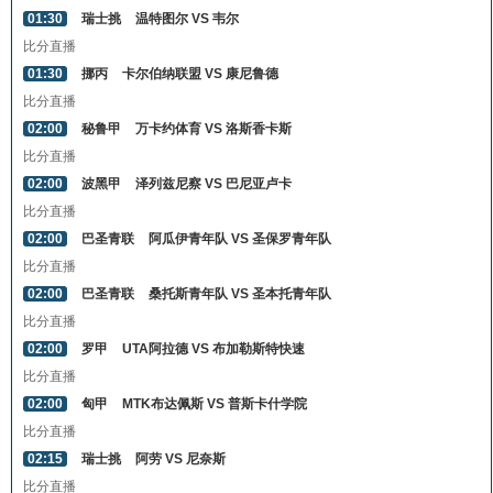
01:30
瑞士挑
温特图尔 VS 韦尔
比分直播
01:30
挪丙
卡尔伯纳联盟 VS 康尼鲁德
比分直播
02:00
秘鲁甲
万卡约体育 VS 洛斯香卡斯
比分直播
02:00
波黑甲
泽列兹尼察 VS 巴尼亚卢卡
比分直播
02:00
巴圣青联
阿瓜伊青年队 VS 圣保罗青年队
比分直播
02:00
巴圣青联
桑托斯青年队 VS 圣本托青年队
比分直播
02:00
罗甲
UTA阿拉德 VS 布加勒斯特快速
比分直播
02:00
匈甲
MTK布达佩斯 VS 普斯卡什学院
比分直播
02:15
瑞士挑
阿劳 VS 尼奈斯
比分直播