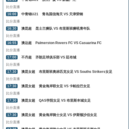
比分直播
16:00
中青锦U21
青岛国信海天 VS 天津荣钢
比分直播
16:30
澳昆超
昆士兰狮队 VS 布里斯班狮吼青年队
比分直播
16:55
澳达超
Palmerston Rovers FC VS Casuarina FC
比分直播
17:00
不丹超
齐朗足球俱乐部 VS 廷布城
比分直播
17:30
澳昆女超
布里斯班奥林匹克女足 VS Souths Strikers女足
比分直播
17:30
澳昆女超
黄金海岸联女足 VS 卡帕拉巴女足
比分直播
17:30
澳昆女超
QAS学院女足 VS 布里斯本城女足
比分直播
17:30
澳昆女超
黄金海岸骑士女足 VS 伊斯顿沙伯女足
比分直播