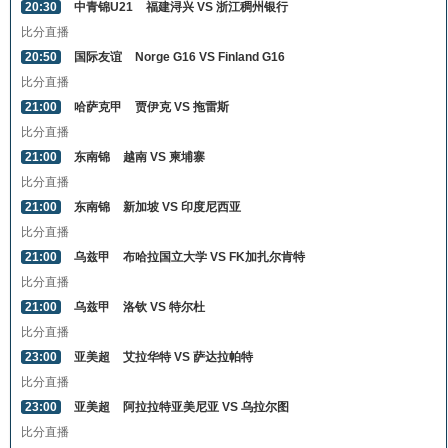
20:30
中青锦U21
福建浔兴 VS 浙江稠州银行
比分直播
20:50
国际友谊
Norge G16 VS Finland G16
比分直播
21:00
哈萨克甲
贾伊克 VS 拖雷斯
比分直播
21:00
东南锦
越南 VS 柬埔寨
比分直播
21:00
东南锦
新加坡 VS 印度尼西亚
比分直播
21:00
乌兹甲
布哈拉国立大学 VS FK加扎尔肯特
比分直播
21:00
乌兹甲
洛钦 VS 特尔杜
比分直播
23:00
亚美超
艾拉华特 VS 萨达拉帕特
比分直播
23:00
亚美超
阿拉拉特亚美尼亚 VS 乌拉尔图
比分直播