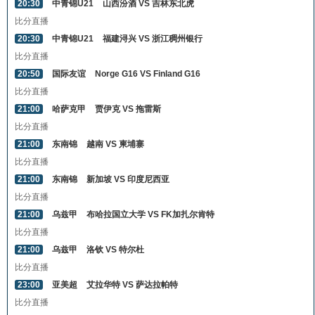
20:30
中青锦U21
山西汾酒 VS 吉林东北虎
比分直播
20:30
中青锦U21
福建浔兴 VS 浙江稠州银行
比分直播
20:50
国际友谊
Norge G16 VS Finland G16
比分直播
21:00
哈萨克甲
贾伊克 VS 拖雷斯
比分直播
21:00
东南锦
越南 VS 柬埔寨
比分直播
21:00
东南锦
新加坡 VS 印度尼西亚
比分直播
21:00
乌兹甲
布哈拉国立大学 VS FK加扎尔肯特
比分直播
21:00
乌兹甲
洛钦 VS 特尔杜
比分直播
23:00
亚美超
艾拉华特 VS 萨达拉帕特
比分直播