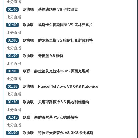
比分直播
01:00
欧协联
基辅迪纳摩 VS 卡拉巴克
比分直播
01:00
欧协联
埃斯卡尔德斯国际 VS 塔林弗洛拉
比分直播
01:00
欧协联
萨尔格里斯 VS 哈伊杜克斯普利特
比分直播
01:00
欧协联
哥德堡 VS 根特
比分直播
01:00
欧联
赫拉德茨克拉洛韦 VS 贝西克塔斯
比分直播
01:15
欧协联
Hapoel Tel Awiw VS GKS Katowice
比分直播
01:30
欧协联
贝塔耶路撒冷 VS 奥地利维也纳
比分直播
01:45
欧联
塞萨洛尼基 VS 安德莱赫特
比分直播
02:00
欧协联
特拉维夫夏普尔 VS GKS卡托威斯