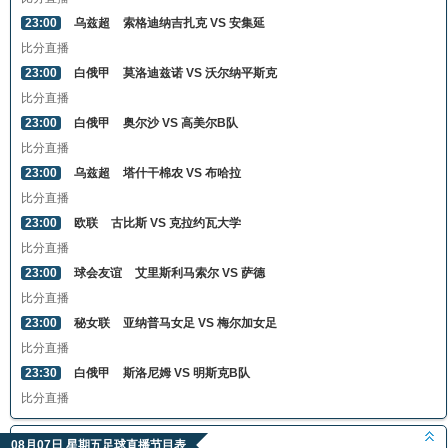
23:00
乌兹超
索格迪纳吉扎克 VS 安集延
比分直播
23:00
白俄甲
莫洛迪兹诺 VS 沃尔纳平斯克
比分直播
23:00
白俄甲
奥尔沙 VS 高美尔B队
比分直播
23:00
乌兹超
塔什干棉农 VS 布哈拉
比分直播
23:00
欧联
古比斯 VS 克拉约瓦大学
比分直播
23:00
球会友谊
艾里斯利马索尔 VS 萨德
比分直播
23:00
秘女联
亚纳普马女足 VS 梅尔加女足
比分直播
23:30
白俄甲
斯洛尼姆 VS 明斯克B队
比分直播
08月07日 星期五足球直播节目表