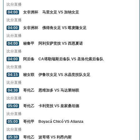
比分直播
04:00
女非洲杯
马里女足 VS 加纳女足
比分直播
04:00
女非洲杯
佛得角女足 VS 喀麦隆女足
比分直播
04:00
秘鲁甲
阿利安萨竞技 VS 西恩夏诺
比分直播
04:00
阿后备
CA塔勒瑞斯后备队 VS 圣洛伦索后备队
比分直播
04:15
秘女联
伊鲁坎女足 VS 水晶竞技队女足
比分直播
04:30
哥伦乙
恩维加多 VS 马达莱纳联
比分直播
05:00
哥伦乙
卡利竞技 VS 皇家桑坦德
比分直播
05:00
哥伦甲
Boyacá Chicó VS Alianza
比分直播
05:30
哥伦乙
波哥塔 VS 利昂内斯