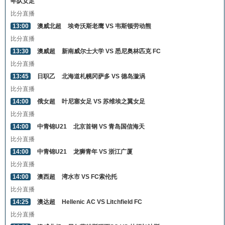
年队女足
比分直播
13:00
澳威北超
埃奇沃斯老鹰 VS 韦斯顿劳动熊
比分直播
13:30
澳威超
新南威尔士大学 VS 悉尼奥林匹克 FC
比分直播
13:45
日职乙
北海道札幌冈萨多 VS 德岛漩涡
比分直播
14:00
俄女超
叶尼塞女足 VS 苏维埃之翼女足
比分直播
14:00
中青锦U21
北京首钢 VS 青岛国信海天
比分直播
14:00
中青锦U21
龙狮青年 VS 浙江广厦
比分直播
14:00
澳西超
湾水市 VS FC索伦托
比分直播
14:25
澳达超
Hellenic AC VS Litchfield FC
比分直播