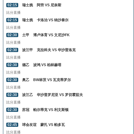
02:15
瑞士挑
阿劳 VS 尼奈斯
比分直播
02:15
瑞士挑
卡洛治 VS 纳沙泰尔
比分直播
02:30
土甲
博卢体育 VS 文尼沙FK
比分直播
02:30
波兰甲
克拉科夫 VS 华沙普洛克
比分直播
02:30
德乙
波鸿 VS 柏林赫塔
比分直播
02:30
奥乙
BW林茨 VS 瓦克蒂罗尔
比分直播
02:30
波兰乙
华沙普罗尼亚 VS 罗切霍茹夫
比分直播
02:30
苏冠
帕尔蒂克 VS 利文斯顿
比分直播
02:45
球会友谊
蒙扎 VS 帕多瓦
比分直播