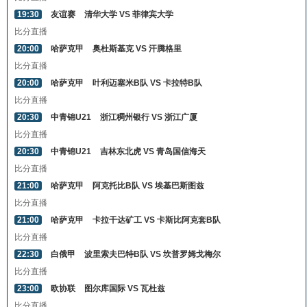
19:30
友谊赛
清华大学 VS 菲律宾大学
比分直播
20:00
哈萨克甲
奥杜斯基克 VS 汗腾格里
比分直播
20:00
哈萨克甲
叶利迈塞米B队 VS 卡拉特B队
比分直播
20:30
中青锦U21
浙江稠州银行 VS 浙江广厦
比分直播
20:30
中青锦U21
吉林东北虎 VS 青岛国信海天
比分直播
21:00
哈萨克甲
阿克托比B队 VS 埃基巴斯图兹
比分直播
21:00
哈萨克甲
卡拉干达矿工 VS 卡斯比阿克套B队
比分直播
22:30
白俄甲
波里索夫巴特B队 VS 坎普罗姆戈梅尔
比分直播
23:00
欧协联
图尔库国际 VS 瓦杜兹
比分直播