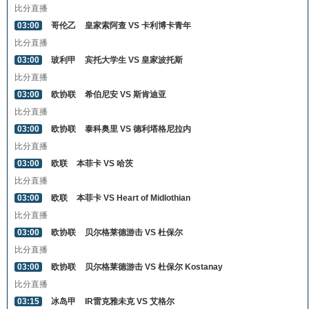
比分直播
03:00
哥伦乙
皇家索阿查 VS 卡利博卡青年
比分直播
03:00
玻利甲
宾托大学生 VS 皇家波托斯
比分直播
03:00
欧协联
希伯尼安 VS 斯肯迪亚
比分直播
03:00
欧协联
泰科奥里 VS 德利塔格尼拉内
比分直播
03:00
欧联
本菲卡 VS 哈茨
比分直播
03:00
欧联
本菲卡 VS Heart of Midlothian
比分直播
03:00
欧协联
贝尔格莱德游击 VS 杜保尔
比分直播
03:00
欧协联
贝尔格莱德游击 VS 杜保尔 Kostanay
比分直播
03:15
冰岛甲
IR雷克雅未克 VS 艾格尔