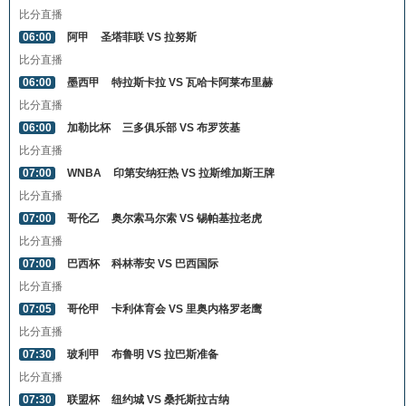
比分直播
06:00
阿甲
圣塔菲联 VS 拉努斯
比分直播
06:00
墨西甲
特拉斯卡拉 VS 瓦哈卡阿莱布里赫
比分直播
06:00
加勒比杯
三多俱乐部 VS 布罗茨基
比分直播
07:00
WNBA
印第安纳狂热 VS 拉斯维加斯王牌
比分直播
07:00
哥伦乙
奥尔索马尔索 VS 锡帕基拉老虎
比分直播
07:00
巴西杯
科林蒂安 VS 巴西国际
比分直播
07:05
哥伦甲
卡利体育会 VS 里奥内格罗老鹰
比分直播
07:30
玻利甲
布鲁明 VS 拉巴斯准备
比分直播
07:30
联盟杯
纽约城 VS 桑托斯拉古纳