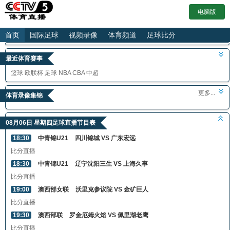
电脑版
首页
国际足球
视频录像
体育频道
足球比分
最近体育赛事
篮球
欧联杯
足球
NBA
CBA
中超
更多...
体育录像集锦
08月06日 星期四足球直播节目表
18:30
中青锦U21
四川锦城 VS 广东宏远
比分直播
18:30
中青锦U21
辽宁沈阳三生 VS 上海久事
比分直播
19:00
澳西部女联
沃里克参议院 VS 金矿巨人
比分直播
19:30
澳西部联
罗金厄姆火焰 VS 佩里湖老鹰
比分直播