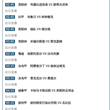
02:45
英联杯
韦康比流浪者 VS 斯蒂夫尼奇
比分直播
02:45
比甲
布鲁日 VS 科特赖克
比分直播
02:45
英联杯
狼队 VS 维尔港
比分直播
03:00
英联杯
米德尔斯堡 VS 雷克瑟姆
比分直播
03:15
葡超
埃斯托里尔 VS 法马利康
比分直播
03:15
冰岛甲
阿费查尔丁 VS 格林达维克
比分直播
03:15
冰岛甲
雷克尼尔 VS 费基尔
比分直播
04:15
秘鲁甲
卡哈马卡商业联 VS 库斯科足球会
比分直播
05:15
玻利甲
玻利维亚巴洛比学院 VS 瓜比拉
比分直播