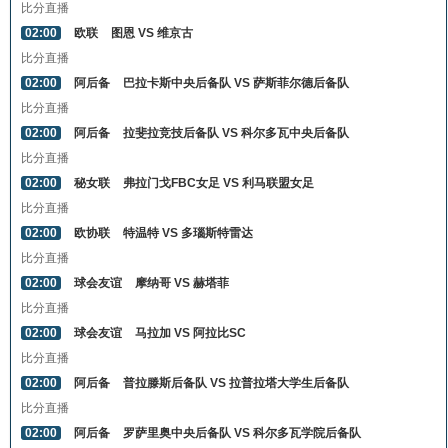
比分直播
02:00
欧联
图恩 VS 维京古
比分直播
02:00
阿后备
巴拉卡斯中央后备队 VS 萨斯菲尔德后备队
比分直播
02:00
阿后备
拉斐拉竞技后备队 VS 科尔多瓦中央后备队
比分直播
02:00
秘女联
弗拉门戈FBC女足 VS 利马联盟女足
比分直播
02:00
欧协联
特温特 VS 多瑙斯特雷达
比分直播
02:00
球会友谊
摩纳哥 VS 赫塔菲
比分直播
02:00
球会友谊
马拉加 VS 阿拉比SC
比分直播
02:00
阿后备
普拉滕斯后备队 VS 拉普拉塔大学生后备队
比分直播
02:00
阿后备
罗萨里奥中央后备队 VS 科尔多瓦学院后备队