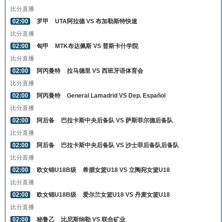
比分直播
02:00
罗甲
UTA阿拉德 VS 布加勒斯特快速
比分直播
02:00
匈甲
MTK布达佩斯 VS 普斯卡什学院
比分直播
02:00
阿丙曼特
拉马德里 VS 西班牙语体育会
比分直播
02:00
阿丙曼特
General Lamadrid VS Dep. Español
比分直播
02:00
阿后备
巴拉卡斯中央后备队 VS 萨斯菲尔德后备队
比分直播
02:00
阿后备
巴拉卡斯中央后备队 VS 沙士菲后备队后备队
比分直播
02:00
欧女锦U18B级
希腊女篮U18 VS 立陶宛女篮U18
比分直播
02:00
欧女锦U18B级
爱尔兰女篮U18 VS 丹麦女篮U18
比分直播
02:00
秘鲁乙
比尼斯纳勒 VS 联合矿业