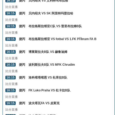
16:15
捷丙
贝内绍夫 VS 艾利特马布拉格
比分直播
16:15
捷丙
贝内绍夫 VS SK 阿里特玛普拉哈
比分直播
16:15
捷丙
布拉格斯拉维亚C队 VS 普里布拉姆B队
比分直播
16:15
捷丙
布拉格斯拉维亚 VS fotbal VS 1.FK Příbram FA B
比分直播
16:15
捷丙
博莱斯拉夫B队 VS 赫鲁迪姆
比分直播
16:15
捷丙
波利斯拉夫B队 VS MFK Chrudim
比分直播
16:15
捷丙
洛科维塔维恩 VS 杜库拉B队
比分直播
16:15
捷丙
FK Loko Praha VS 杜卡拉B队
比分直播
16:15
捷丙
波夫塔瓦FA VS 皮斯克
比分直播