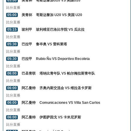
05:00
美青杯
哥斯达黎加U20 VS 美国U20
比分直播
05:00
美青杯
哥斯达黎加 U20 VS 美国 U20
比分直播
05:15
玻利甲
玻利维亚巴洛比学院 VS 瓜比拉
比分直播
05:30
巴拉甲
鲁毕奥 VS 雷科莱塔
比分直播
05:30
巴拉甲
Rubio Ñu VS Deportivo Recoleta
比分直播
06:00
巴圣青联
塔纳比青年队 VS 帕尔梅拉斯青年队
比分直播
06:00
阿乙曼特
齐奥内斯交流会 VS 维拉圣卡罗斯
比分直播
06:00
阿乙曼特
Comunicaciones VS Villa San Carlos
比分直播
06:00
阿乙曼特
伊图萨因戈 VS 卡米尼罗斯
比分直播