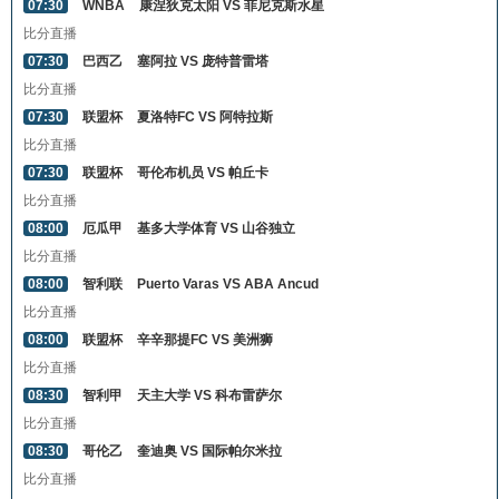
07:30
WNBA
康涅狄克太阳 VS 菲尼克斯水星
比分直播
07:30
巴西乙
塞阿拉 VS 庞特普雷塔
比分直播
07:30
联盟杯
夏洛特FC VS 阿特拉斯
比分直播
07:30
联盟杯
哥伦布机员 VS 帕丘卡
比分直播
08:00
厄瓜甲
基多大学体育 VS 山谷独立
比分直播
08:00
智利联
Puerto Varas VS ABA Ancud
比分直播
08:00
联盟杯
辛辛那提FC VS 美洲狮
比分直播
08:30
智利甲
天主大学 VS 科布雷萨尔
比分直播
08:30
哥伦乙
奎迪奥 VS 国际帕尔米拉
比分直播