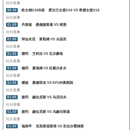
比分直播
00:30
欧女锦U16B级
爱尔兰女篮U16 VS 希腊女篮U16
比分直播
01:00
丹麦超
桑德捷斯基 VS 维堡
比分直播
01:00
球会友谊
富勒姆 VS 水晶宫
比分直播
01:00
挪丙
艾科拉 VS 瓦尔豪格
比分直播
01:00
德丙
曼海姆 VS 杜塞尔多夫
比分直播
01:00
挪超
桑德菲杰 VS KFUM奥斯陆
比分直播
01:00
捷丙
赫拉尼斯 VS 乌尼邱夫
比分直播
01:00
捷丙
赫拉尼斯 VS 乌赫尔斯基
比分直播
01:00
瑞典甲
克里斯堤斯塔 VS 安吉尔霍姆斯