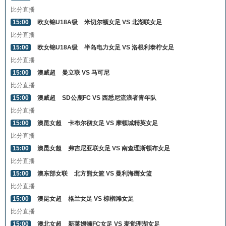
比分直播
15:00
欧女锦U18A级
米切尔顿女足 VS 北湖联女足
比分直播
15:00
欧女锦U18A级
半岛电力女足 VS 洛根利泰柠女足
比分直播
15:00
澳威超
曼立联 VS 马可尼
比分直播
15:00
澳威超
SD公鹿FC VS 西悉尼流浪者青年队
比分直播
15:00
澳昆女超
卡布尔彻女足 VS 摩顿城精英女足
比分直播
15:00
澳昆女超
弗吉尼亚联女足 VS 南查理斯顿布女足
比分直播
15:00
澳东部女联
北方熊女篮 VS 曼利海鹰女篮
比分直播
15:00
澳昆女超
格兰女足 VS 棕榈滩女足
比分直播
15:00
澳北女超
新莱姆顿FC女足 VS 麦觉理湖女足