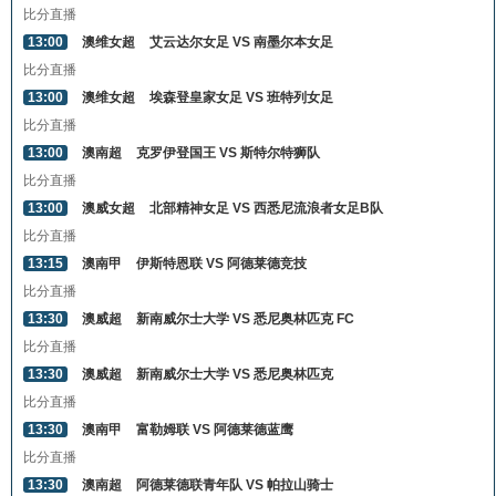
比分直播
13:00
澳维女超
艾云达尔女足 VS 南墨尔本女足
比分直播
13:00
澳维女超
埃森登皇家女足 VS 班特列女足
比分直播
13:00
澳南超
克罗伊登国王 VS 斯特尔特狮队
比分直播
13:00
澳威女超
北部精神女足 VS 西悉尼流浪者女足B队
比分直播
13:15
澳南甲
伊斯特恩联 VS 阿德莱德竞技
比分直播
13:30
澳威超
新南威尔士大学 VS 悉尼奥林匹克 FC
比分直播
13:30
澳威超
新南威尔士大学 VS 悉尼奥林匹克
比分直播
13:30
澳南甲
富勒姆联 VS 阿德莱德蓝鹰
比分直播
13:30
澳南超
阿德莱德联青年队 VS 帕拉山骑士