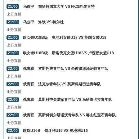
21:00
乌兹甲
布哈拉国立大学 VS FK加扎尔肯特
比分直播
21:00
乌兹甲
洛钦 VS 特尔杜
比分直播
21:00
欧女锦U18B级
奥地利女篮U18 VS 英国女篮U18
比分直播
21:00
欧女锦U18B级
斯洛伐克女篮U18 VS 卢森堡女篮U18
比分直播
22:00
俄青联
罗斯托夫青年队 VS 圣彼得堡泽尼特青年队
比分直播
22:00
俄青联
法克尔青年队 VS 莫斯科斯巴达青年队
比分直播
22:00
俄青联
莫斯科中央陆军青年队 VS 马哈奇卡拉青年队
比分直播
22:00
俄青联
莫斯科切尔塔诺沃青年队 VS 喀山红宝石青年队
比分直播
22:00
欧锦U16B
匈牙利U16 VS 奥地利U16
比分直播