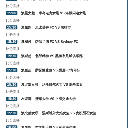
比分直播
15:00
澳昆女超
半岛电力女足 VS 洛根闪电女足
比分直播
15:30
澳威超
思比瑞特 FC VS 黑镇市
比分直播
15:30
澳威超
萨瑟兰德 FC VS Sydney FC
比分直播
15:30
澳威超
北部精神 VS 黑镇市足球俱乐部
比分直播
15:30
澳威超
萨瑟兰鲨鱼 VS 悉尼FC青年队
比分直播
15:30
澳北部女联
汤斯维尔火力 VS 麦基陨石
比分直播
15:30
友谊赛
清华大学 VS 上海交通大学
比分直播
15:30
澳北部女联
汤斯维尔火焰女篮 VS 麦凯陨石女篮
比分直播
16:00
澳昆超
布里斯班城 VS 黄金海岸联