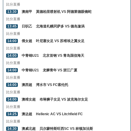
比分直播
13:30
澳南甲
莫德柏里喷射机 VS 阿德莱德眼镜蛇
比分直播
13:45
日职乙
北海道札幌冈萨多 VS 德岛漩涡
比分直播
14:00
俄女超
叶尼塞女足 VS 苏维埃之翼女足
比分直播
14:00
中青锦U21
北京首钢 VS 青岛国信海天
比分直播
14:00
中青锦U21
龙狮青年 VS 浙江广厦
比分直播
14:00
澳西超
湾水市 VS FC索伦托
比分直播
14:00
澳维女超
布琳狮子女足 VS 波克海尔女足
比分直播
14:25
澳达超
Hellenic AC VS Litchfield FC
比分直播
14:30
澳威北超
贝尔蒙特斯旺西SC VS 林顿加法斯