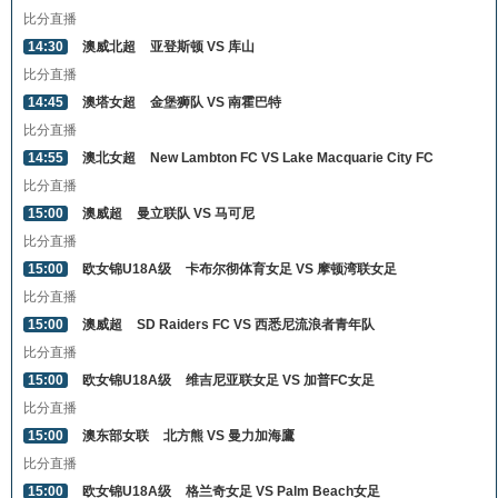
比分直播
14:30
澳威北超
亚登斯顿 VS 库山
比分直播
14:45
澳塔女超
金堡狮队 VS 南霍巴特
比分直播
14:55
澳北女超
New Lambton FC VS Lake Macquarie City FC
比分直播
15:00
澳威超
曼立联队 VS 马可尼
比分直播
15:00
欧女锦U18A级
卡布尔彻体育女足 VS 摩顿湾联女足
比分直播
15:00
澳威超
SD Raiders FC VS 西悉尼流浪者青年队
比分直播
15:00
欧女锦U18A级
维吉尼亚联女足 VS 加普FC女足
比分直播
15:00
澳东部女联
北方熊 VS 曼力加海鷹
比分直播
15:00
欧女锦U18A级
格兰奇女足 VS Palm Beach女足