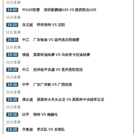
比分直播
19:00
中U20联赛
深圳新鹏城U20 VS 陕西联合U20
比分直播
19:20
东北超
呼和浩特 VS 沈阳
比分直播
19:30
中乙
广东铭途 VS 温州俱乐部德赛
比分直播
19:30
俄超
莫斯科迪纳摩 VS 马哈奇卡拉迪纳摩
比分直播
19:30
中乙
杭州临平吴越 VS 贵州贵阳竞技
比分直播
19:30
中甲
广东广州豹 VS 广西恒宸
比分直播
19:30
俄女超
莫斯科火车头女足 VS 莫斯科中央陆军女足
比分直播
19:30
比甲
根特 VS 梅赫伦
比分直播
19:30
齐鲁超
枣庄队 VS 东营队