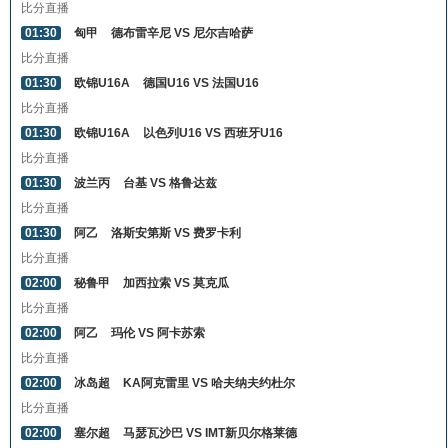
比分直播
01:30
匈甲
德布雷辛尼 VS 尼尔吉哈萨
比分直播
01:30
欧锦U16A
德国U16 VS 法国U16
比分直播
01:30
欧锦U16A
以色列U16 VS 西班牙U16
比分直播
01:30
波兰丙
台基 VS 格鲁达兹
比分直播
01:30
阿乙
洛斯安第斯 VS 费罗卡利
比分直播
02:00
秘鲁甲
加西拉索 VS 莫克瓜
比分直播
02:00
阿乙
玛伦 VS 阿卡苏索
比分直播
02:00
冰岛超
KA阿克雷里 VS 哈夫纳夫约杜尔
比分直播
02:00
塞尔超
马瑟瓦沙巴 VS IMT新贝尔格莱德