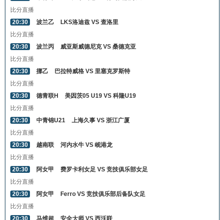
比分直播
20:30
波兰乙
LKS洛迪兹 VS 查洛里
比分直播
20:30
波兰丙
威亚斯威德尼克 VS 桑德克亚
比分直播
20:30
挪乙
巴拉特威格 VS 里塞克罗斯特
比分直播
20:30
德青联H
美因茨05 U19 VS 科隆U19
比分直播
20:30
中青锦U21
上海久事 VS 浙江广厦
比分直播
20:30
越南联
河内水牛 VS 岘港龙
比分直播
20:30
阿女甲
费罗卡利女足 VS 竞技俱乐部女足
比分直播
20:30
阿女甲
Ferro VS 竞技俱乐部后备队女足
比分直播
20:30
马维超
安全大师 VS 西沃联