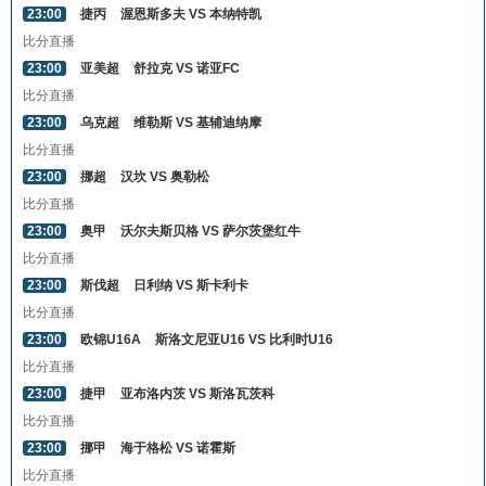
23:00
捷丙
渥恩斯多夫 VS 本纳特凯
比分直播
23:00
亚美超
舒拉克 VS 诺亚FC
比分直播
23:00
乌克超
维勒斯 VS 基辅迪纳摩
比分直播
23:00
挪超
汉坎 VS 奥勒松
比分直播
23:00
奥甲
沃尔夫斯贝格 VS 萨尔茨堡红牛
比分直播
23:00
斯伐超
日利纳 VS 斯卡利卡
比分直播
23:00
欧锦U16A
斯洛文尼亚U16 VS 比利时U16
比分直播
23:00
捷甲
亚布洛内茨 VS 斯洛瓦茨科
比分直播
23:00
挪甲
海于格松 VS 诺霍斯
比分直播