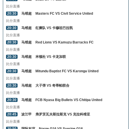
比分直播
20:30
马维超
Masters FC VS Civil Service United
比分直播
20:30
马维超
红狮队 VS 卡穆祖巴拉凯
比分直播
20:30
马维超
Red Lions VS Kamuzu Barracks FC
比分直播
20:30
马维超
米顿杜 VS 卡龙加联
比分直播
20:30
马维超
Mitundu Baptist FC VS Karonga United
比分直播
20:30
马维超
大子弹 VS 奇蒂帕联合
比分直播
20:30
马维超
FCB Nyasa Big Bullets VS Chitipa United
比分直播
20:45
波兰甲
弗罗茨瓦夫斯拉斯克 VS 克拉科维亚
比分直播
20:50
国际友谊
Norge G16 VS Sverige G16