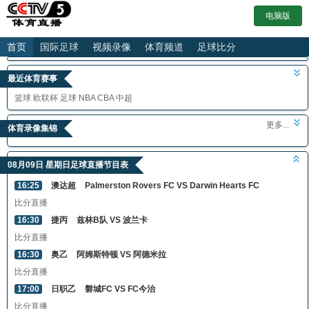
电脑版
首页
国际足球
视频录像
体育频道
足球比分
最近体育赛事
篮球
欧联杯
足球
NBA
CBA
中超
更多...
体育录像集锦
08月09日 星期日足球直播节目表
16:25
澳达超
Palmerston Rovers FC VS Darwin Hearts FC
比分直播
16:30
捷丙
兹林B队 VS 波兰卡
比分直播
16:30
奥乙
阿姆斯特顿 VS 阿德米拉
比分直播
17:00
日职乙
磐城FC VS FC今治
比分直播