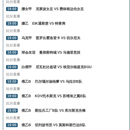
比分直播
19:00
挪女甲
克莱波女足 VS 费林根达伦女足
比分直播
19:00
挪乙
EIK通斯堡 VS 特莱弗
比分直播
19:00
乌克甲
普罗比霍洛登卡 VS 切尔尼夫
比分直播
19:00
球会友谊
曼彻斯特城 VS 马德里竞技
比分直播
19:00
白俄甲
尼瓦杜比兹诺 VS 埃涅尔格提克BGU
比分直播
19:00
俄乙B
巴尔瑙尔迪纳摩 VS 乌拉尔B队
比分直播
19:00
俄乙B
KDV托木斯克 VS 苏维埃之翼B队
比分直播
19:00
俄乙B
图拉兵工厂B队 VS 库尔斯克先锋
比分直播
19:00
俄乙B
切列波韦茨 VS 莫斯科斯巴达B队