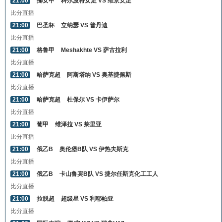
21:00
挪女甲
科尔波特女足 VS 维京女足
比分直播
21:00
巴圣杯
立纳瑟 VS 普丹迪
比分直播
21:00
格鲁甲
Meshakhte VS 萨古拉利
比分直播
21:00
哈萨克超
阿斯塔纳 VS 奥基捷佩斯
比分直播
21:00
哈萨克超
杜保尔 VS 卡伊萨尔
比分直播
21:00
葡甲
维泽拉 VS 莱里亚
比分直播
21:00
俄乙B
奥伦堡B队 VS 伊热夫斯克
比分直播
21:00
俄乙B
卡山鲁宾B队 VS 捷尔任斯克化工工人
比分直播
21:00
拉脱超
超级星 VS 利耶帕亚
比分直播