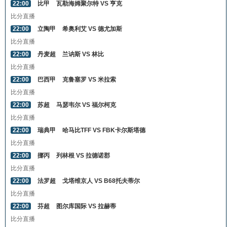
22:00
比甲
瓦勒海姆聚尔特 VS 亨克
比分直播
22:00
立陶甲
希奥利艾 VS 德尤加斯
比分直播
22:00
丹麦超
兰讷斯 VS 林比
比分直播
22:00
巴西甲
克鲁塞罗 VS 米拉索
比分直播
22:00
苏超
马瑟韦尔 VS 福尔柯克
比分直播
22:00
瑞典甲
哈马比TFF VS FBK卡尔斯塔德
比分直播
22:00
挪丙
列林根 VS 拉德诺郡
比分直播
22:00
法罗超
戈塔维京人 VS B68托夫蒂尔
比分直播
22:00
芬超
图尔库国际 VS 拉赫蒂
比分直播