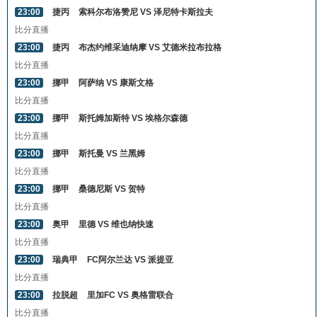
23:00
捷丙
索科尔布洛赞尼 VS 泽尼特卡斯拉夫
比分直播
23:00
捷丙
布杰约维采迪纳摩 VS 艾德米拉布拉格
比分直播
23:00
挪甲
阿萨纳 VS 康斯文格
比分直播
23:00
挪甲
斯托姆加斯特 VS 埃格尔森德
比分直播
23:00
挪甲
斯托曼 VS 兰黑姆
比分直播
23:00
挪甲
桑德尼斯 VS 贺特
比分直播
23:00
奥甲
里德 VS 维也纳快速
比分直播
23:00
瑞典甲
FC阿尔兰达 VS 派提亚
比分直播
23:00
拉脱超
里加FC VS 奥格雷联合
比分直播