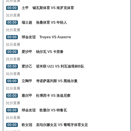
比分直播
00:00
土甲
锡瓦斯体育 VS 埃罗克体育
比分直播
00:00
瑞士超
洛桑体育 VS 年轻人
比分直播
00:00
球会友谊
Troyes VS Auxerre
比分直播
00:00
爱沙甲
纳尔瓦 VS 卡里鲁
比分直播
00:00
爱沙乙
诺米联 U21 VS 利瓦迪塔林B队
比分直播
00:00
立陶甲
考诺萨基列斯 VS 黑格尔曼
比分直播
00:00
塞尔甲
杜博西卡 VS 洛兹尼察
比分直播
00:00
球会友谊
欧塞尔 VS 特鲁瓦
比分直播
00:00
欧女冠
圣珀尔滕女足 VS 葡萄牙体育女足