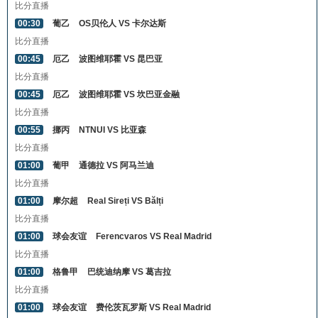
比分直播
00:30
葡乙
OS贝伦人 VS 卡尔达斯
比分直播
00:45
厄乙
波图维耶霍 VS 昆巴亚
比分直播
00:45
厄乙
波图维耶霍 VS 坎巴亚金融
比分直播
00:55
挪丙
NTNUI VS 比亚森
比分直播
01:00
葡甲
通德拉 VS 阿马兰迪
比分直播
01:00
摩尔超
Real Sireți VS Bălți
比分直播
01:00
球会友谊
Ferencvaros VS Real Madrid
比分直播
01:00
格鲁甲
巴统迪纳摩 VS 葛吉拉
比分直播
01:00
球会友谊
费伦茨瓦罗斯 VS Real Madrid