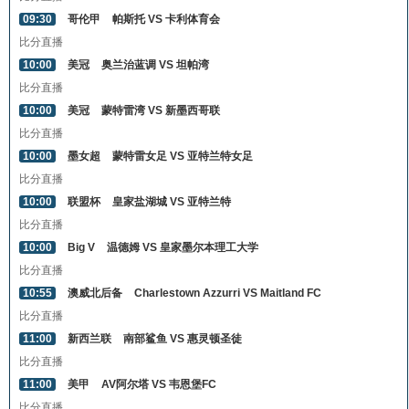
09:30
哥伦甲
帕斯托 VS 卡利体育会
比分直播
10:00
美冠
奥兰治蓝调 VS 坦帕湾
比分直播
10:00
美冠
蒙特雷湾 VS 新墨西哥联
比分直播
10:00
墨女超
蒙特雷女足 VS 亚特兰特女足
比分直播
10:00
联盟杯
皇家盐湖城 VS 亚特兰特
比分直播
10:00
Big V
温德姆 VS 皇家墨尔本理工大学
比分直播
10:55
澳威北后备
Charlestown Azzurri VS Maitland FC
比分直播
11:00
新西兰联
南部鲨鱼 VS 惠灵顿圣徒
比分直播
11:00
美甲
AV阿尔塔 VS 韦恩堡FC
比分直播