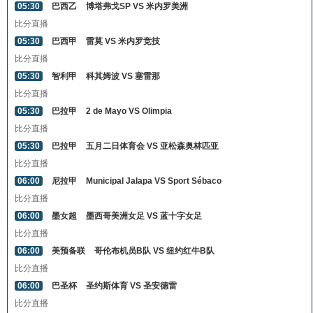
05:30
巴西乙
博塔弗戈SP VS 米内罗美洲
比分直播
05:30
巴西甲
雷莫 VS 米内罗竞技
比分直播
05:30
智利甲
科其姆波 VS 塞雷那
比分直播
05:30
巴拉甲
2 de Mayo VS Olimpia
比分直播
05:30
巴拉甲
五月二日体育会 VS 亚松森奥林匹亚
比分直播
06:00
尼拉甲
Municipal Jalapa VS Sport Sébaco
比分直播
06:00
墨女超
墨西哥美洲女足 VS 蓝十字女足
比分直播
06:00
美预备联
哥伦布机员B队 VS 纽约红牛B队
比分直播
06:00
巴圣杯
圣约斯体育 VS 圣安德雷
比分直播