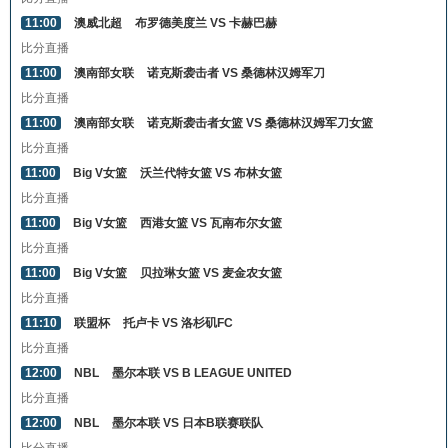
11:00
澳威北超
布罗德美度兰 VS 卡赫巴赫
比分直播
11:00
澳南部女联
诺克斯袭击者 VS 桑德林汉姆军刀
比分直播
11:00
澳南部女联
诺克斯袭击者女篮 VS 桑德林汉姆军刀女篮
比分直播
11:00
Big V女篮
沃兰代特女篮 VS 布林女篮
比分直播
11:00
Big V女篮
西港女篮 VS 瓦南布尔女篮
比分直播
11:00
Big V女篮
贝拉琳女篮 VS 麦金农女篮
比分直播
11:10
联盟杯
托卢卡 VS 洛杉矶FC
比分直播
12:00
NBL
墨尔本联 VS B LEAGUE UNITED
比分直播
12:00
NBL
墨尔本联 VS 日本B联赛联队