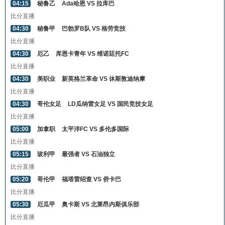
04:15
秘鲁乙
Ada哈恩 VS 拉库巴
比分直播
04:30
秘鲁甲
巴勃罗B队 VS 格劳竞技
比分直播
04:30
厄乙
库恩卡青年 VS 维诺廷托FC
比分直播
04:30
美职业
新英格兰革命 VS 休斯敦迪纳摩
比分直播
04:30
哥伦女足
LD瓜纳雷女足 VS 国民竞技女足
比分直播
05:00
加拿职
太平洋FC VS 多伦多国际
比分直播
05:15
玻利甲
最强者 VS 石油独立
比分直播
05:20
哥伦甲
福塔雷绍查 VS 侨卡巴
比分直播
05:30
厄瓜甲
奥卡斯 VS 北莱昂内斯俱乐部
比分直播