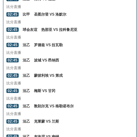
比分直播
02:45
比甲
圣图尔登 VS 洛默尔
比分直播
02:45
球会友谊
热那亚 VS 拉科鲁尼亚
比分直播
02:45
法乙
罗德兹 VS 拉瓦勒
比分直播
02:45
法乙
波城 VS 昂纳西
比分直播
02:45
法乙
蒙彼利埃 VS 第戎
比分直播
02:45
法乙
梅斯 VS 甘冈
比分直播
02:45
法乙
敦刻尔克 VS 格勒诺布尔
比分直播
02:45
法乙
克莱蒙 VS 兰斯
比分直播
02:45
法乙
布洛涅 VS 南锡