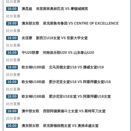
比分直播
16:00
澳昆超
布里斯班奥林匹克 VS 摩顿城精英
比分直播
16:00
澳东部女联
班克斯敦布鲁因 VS CENTRE OF EXCELLENCE
比分直播
16:00
友谊赛
新西兰U18女篮 VS 世新大学女篮
比分直播
16:00
中U20联赛
河南俱乐部U20 VS 山东泰山U20
比分直播
16:00
欧女锦U18B级
北马其顿女篮U18 VS 挪威女篮U18
比分直播
16:00
欧女锦U18B级
爱沙尼亚女篮U18 VS 阿塞拜疆女篮U18
比分直播
16:00
欧女锦U18B级
爱沙尼亚U18女篮 VS 阿塞拜疆U18女篮
比分直播
16:00
澳中部女联
西部阿德莱德斗士女篮 VS 斯特军刀女篮
比分直播
16:00
澳东部女联
班克斯顿棕熊女篮 VS 澳洲卓越女篮