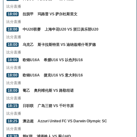
比分直播
18:00
拉脱甲
玛路普 VS 萨尔杜斯里文
比分直播
18:00
中U20联赛
上海申花U20 VS 浙江俱乐部U20
比分直播
18:00
乌克乙
斯卡拉斯特里 VS 迪纳兹维什哥罗德
比分直播
18:00
欧锦U16A
希腊U16 VS 以色列U16
比分直播
18:00
欧锦U16A
捷克U16 VS 意大利U16
比分直播
18:00
葡乙
奥利维伦斯 VS 路勒坦诺
比分直播
18:15
日职联
广岛三箭 VS 千叶市原
比分直播
18:25
澳达超
Azzuri United FC VS Darwin Olympic SC
比分直播
18:30
韩K联
浦项铁人 VS 蔚山HD