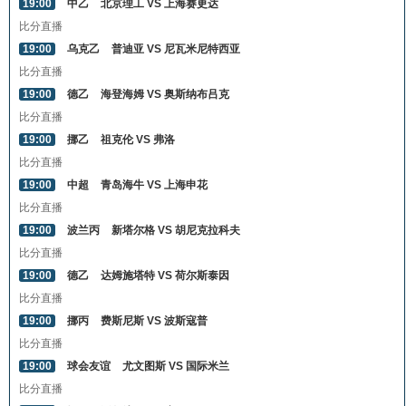
19:00
中乙
北京理工 VS 上海赛更达
比分直播
19:00
乌克乙
普迪亚 VS 尼瓦米尼特西亚
比分直播
19:00
德乙
海登海姆 VS 奥斯纳布吕克
比分直播
19:00
挪乙
祖克伦 VS 弗洛
比分直播
19:00
中超
青岛海牛 VS 上海申花
比分直播
19:00
波兰丙
新塔尔格 VS 胡尼克拉科夫
比分直播
19:00
德乙
达姆施塔特 VS 荷尔斯泰因
比分直播
19:00
挪丙
费斯尼斯 VS 波斯寇普
比分直播
19:00
球会友谊
尤文图斯 VS 国际米兰
比分直播