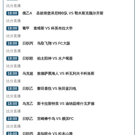
比分直播
18:00
俄乙A
圣彼得堡泽尼特B队 VS 鄂木斯克额尔齐斯
比分直播
18:00
葡甲
查维斯 VS 科英布拉大学
比分直播
18:00
日职丙
鸟取飞翔 VS FC大阪
比分直播
18:00
日职联
柏太阳神 VS 水户蜀葵
比分直播
18:00
乌克超
敖德萨黑海人 VS 科瓦利夫卡科洛斯
比分直播
18:00
日职乙
磐田喜悦 VS 秋田蓝闪电
比分直播
18:00
乌克乙
斯卡拉斯特里 VS 迪纳茲维什戈罗德
比分直播
18:00
日职乙
宫崎棒牛鸟 VS 横滨FC
比分直播
18:00
日职丙
高知联合 VS 松本山雅