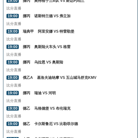
19:00
挪丙
奥特格宁兰B队 VS 斯达约珀兰
比分直播
19:00
挪丙
诺斯特兰德 VS 弗立加
比分直播
19:00
瑞典甲
阿里安娜 VS 特雷勒堡
比分直播
19:00
挪丙
奥斯陆火车头 VS 格雷
比分直播
19:00
挪丙
乌拉恩 VS 奥斯陆
比分直播
19:00
俄乙A
基洛夫迪纳摩 VS 五山城马舒克KMV
比分直播
19:00
挪丙
瑞迪 VS 河明
比分直播
19:00
德乙
马格德堡 VS 布伦瑞克
比分直播
19:00
德乙
卡尔斯鲁厄 VS 比勒菲尔德
比分直播