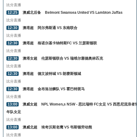
比分直播
12:25
澳威北后备
Belmont Swansea United VS Lambton Jaffas
比分直播
12:30
澳塔超
阿尔弗斯通 VS 东南联合
比分直播
12:30
澳塔超
格诺尔基卡纳特斯FC VS 兰瑟斯顿联
比分直播
12:30
澳塔女超
伦瑟斯顿联合 VS 瑞维尔塞德奥林匹克
比分直播
12:30
澳塔超
德文波特城 VS 朗赛斯顿城
比分直播
12:30
澳塔超
金布洛治狮队 VS 霍巴特斑马
比分直播
13:00
澳威女超
NPL Women,s NSW - 思比瑞特 FC女足 VS 西悉尼流浪者
年队女足
比分直播
13:00
澳威北超
埃奇沃斯老鹰 VS 韦斯顿劳动熊
比分直播