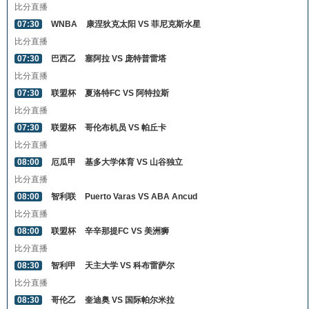
比分直播
07:30
WNBA
康涅狄克太阳 VS 菲尼克斯水星
比分直播
07:30
巴西乙
塞阿拉 VS 庞特普雷塔
比分直播
07:30
联盟杯
夏洛特FC VS 阿特拉斯
比分直播
07:30
联盟杯
哥伦布机员 VS 帕丘卡
比分直播
08:00
厄瓜甲
基多大学体育 VS 山谷独立
比分直播
08:00
智利联
Puerto Varas VS ABA Ancud
比分直播
08:00
联盟杯
辛辛那提FC VS 美洲狮
比分直播
08:30
智利甲
天主大学 VS 科布雷萨尔
比分直播
08:30
哥伦乙
奎迪奥 VS 国际帕尔米拉