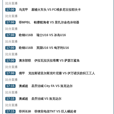
比分直播
17:00
乌克甲
基辅火车头 VS FC维多尼古拉耶夫卡
比分直播
17:00
菲MPBL
帕赛航海者 VS 里扎尔金色冷却器
比分直播
17:00
欧锦U16B
瑞士U16 VS 冰岛U16
比分直播
17:00
欧锦U16B
英国U16 VS 匈牙利U16
比分直播
17:00
澳东部联
伊拉瓦拉沃拉塔鹰 VS 萨瑟兰鲨鱼
比分直播
17:00
俄甲
克拉斯诺亚尔斯克叶尼塞 VS 伊万诺沃纺织工工人
比分直播
17:15
澳威超
圣乔治城 City FA VS 洛克达尔
比分直播
17:15
澳威超
圣乔治城 VS 洛克达尔
比分直播
17:15
菲州长杯
菲律宾电信TNT VS 巨人崛起者