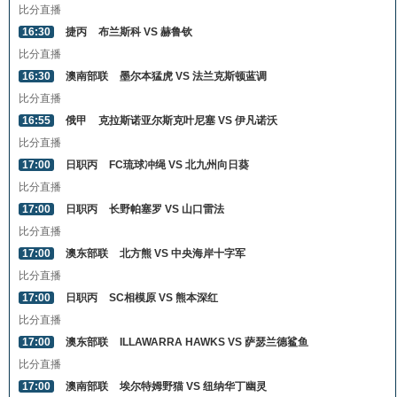
比分直播
16:30
捷丙
布兰斯科 VS 赫鲁钦
比分直播
16:30
澳南部联
墨尔本猛虎 VS 法兰克斯顿蓝调
比分直播
16:55
俄甲
克拉斯诺亚尔斯克叶尼塞 VS 伊凡诺沃
比分直播
17:00
日职丙
FC琉球冲绳 VS 北九州向日葵
比分直播
17:00
日职丙
长野帕塞罗 VS 山口雷法
比分直播
17:00
澳东部联
北方熊 VS 中央海岸十字军
比分直播
17:00
日职丙
SC相模原 VS 熊本深红
比分直播
17:00
澳东部联
ILLAWARRA HAWKS VS 萨瑟兰德鲨鱼
比分直播
17:00
澳南部联
埃尔特姆野猫 VS 纽纳华丁幽灵