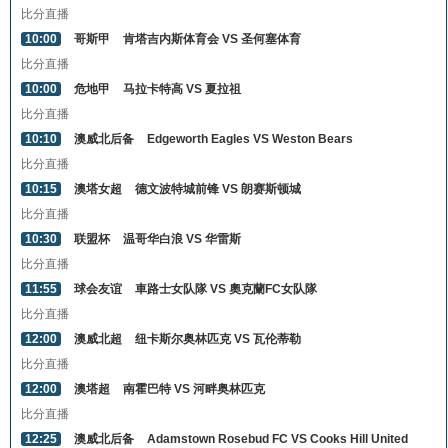
比分直播
10:00
哥斯甲
肯塔吉内斯体育会 VS 圣何塞体育
比分直播
10:00
危地甲
马拉卡特高 VS 夏拉祖
比分直播
10:10
澳威北后备
Edgeworth Eagles VS Weston Bears
比分直播
10:15
澳塔女超
德文波特城前锋 VS 朗赛斯顿城
比分直播
10:30
联盟杯
温哥华白浪 VS 华雷斯
比分直播
11:55
球会友谊
車路士女队隊 VS 奧克蘭FC女队隊
比分直播
12:00
澳威北超
纽卡斯尔奥林匹克 VS 瓦伦蒂勒
比分直播
12:00
澳塔超
南霍巴特 VS 河畔奥林匹克
比分直播
12:25
澳威北后备
Adamstown Rosebud FC VS Cooks Hill United