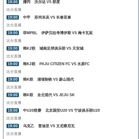
19:00
挪丙
沃尔达 VS 那度
比分直播
19:00
中甲
苏州东吴 VS 长春亚泰
比分直播
19:00
菲MPBL
伊萨贝拉考博伊斯 VS 梅卡瓦延
比分直播
19:00
韩K2联
城南足球俱乐部 VS 天安城
比分直播
19:00
韩K2联
PAJU CITIZEN FC VS 水原FC
比分直播
19:00
韩K联
浦项制铁 VS 蔚山现代
比分直播
19:00
韩K联
全北现代 VS JEJU SK
比分直播
19:00
中U20联赛
北京国安U20 VS 宁波俱乐部U20
比分直播
19:00
乌克乙
普迪亚 VS 文尼察尼瓦
比分直播