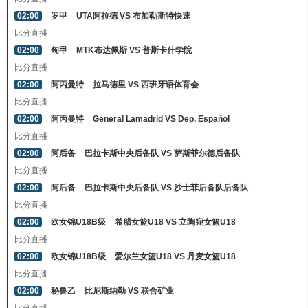
02:00
罗甲
UTA阿拉德 VS 布加勒斯特快速
比分直播
02:00
匈甲
MTK布达佩斯 VS 普斯卡什学院
比分直播
02:00
阿丙曼特
拉马德里 VS 西班牙语体育会
比分直播
02:00
阿丙曼特
General Lamadrid VS Dep. Español
比分直播
02:00
阿后备
巴拉卡斯中央后备队 VS 萨斯菲尔德后备队
比分直播
02:00
阿后备
巴拉卡斯中央后备队 VS 沙士菲后备队后备队
比分直播
02:00
欧女锦U18B级
希腊女篮U18 VS 立陶宛女篮U18
比分直播
02:00
欧女锦U18B级
爱尔兰女篮U18 VS 丹麦女篮U18
比分直播
02:00
秘鲁乙
比尼斯纳勒 VS 联合矿业