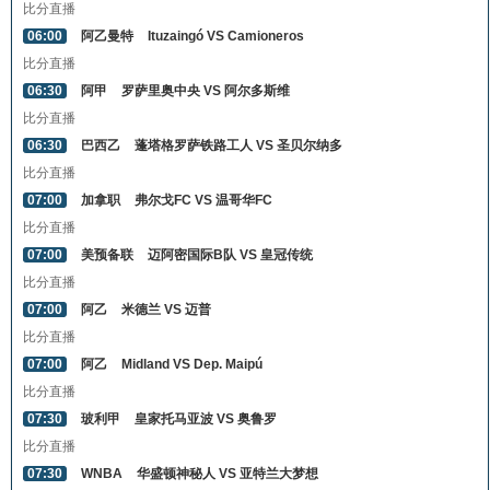
比分直播
06:00
阿乙曼特
Ituzaingó VS Camioneros
比分直播
06:30
阿甲
罗萨里奥中央 VS 阿尔多斯维
比分直播
06:30
巴西乙
蓬塔格罗萨铁路工人 VS 圣贝尔纳多
比分直播
07:00
加拿职
弗尔戈FC VS 温哥华FC
比分直播
07:00
美预备联
迈阿密国际B队 VS 皇冠传统
比分直播
07:00
阿乙
米德兰 VS 迈普
比分直播
07:00
阿乙
Midland VS Dep. Maipú
比分直播
07:30
玻利甲
皇家托马亚波 VS 奥鲁罗
比分直播
07:30
WNBA
华盛顿神秘人 VS 亚特兰大梦想