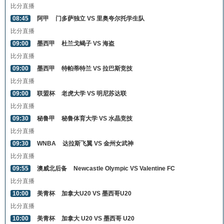
比分直播
08:45
阿甲
门多萨独立 VS 里奥夸尔托学生队
比分直播
09:00
墨西甲
杜兰戈蝎子 VS 海盗
比分直播
09:00
墨西甲
特帕蒂特兰 VS 拉巴斯竞技
比分直播
09:00
联盟杯
老虎大学 VS 明尼苏达联
比分直播
09:30
秘鲁甲
秘鲁体育大学 VS 水晶竞技
比分直播
09:30
WNBA
达拉斯飞翼 VS 金州女武神
比分直播
09:55
澳威北后备
Newcastle Olympic VS Valentine FC
比分直播
10:00
美青杯
加拿大U20 VS 墨西哥U20
比分直播
10:00
美青杯
加拿大 U20 VS 墨西哥 U20