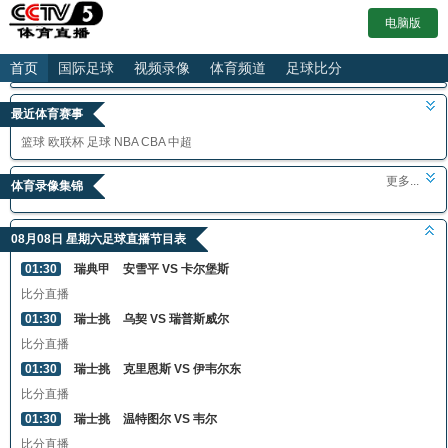
电脑版
首页
国际足球
视频录像
体育频道
足球比分
最近体育赛事
篮球
欧联杯
足球
NBA
CBA
中超
更多...
体育录像集锦
08月08日 星期六足球直播节目表
01:30
瑞典甲
安雪平 VS 卡尔堡斯
比分直播
01:30
瑞士挑
乌契 VS 瑞普斯威尔
比分直播
01:30
瑞士挑
克里恩斯 VS 伊韦尔东
比分直播
01:30
瑞士挑
温特图尔 VS 韦尔
比分直播