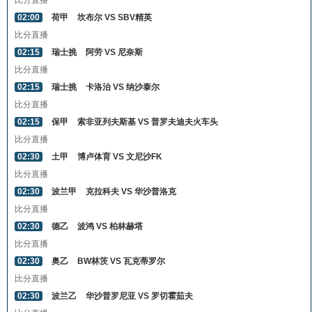
比分直播
02:00
荷甲
坎布尔 VS SBV精英
比分直播
02:15
瑞士挑
阿劳 VS 尼奈斯
比分直播
02:15
瑞士挑
卡洛治 VS 纳沙泰尔
比分直播
02:15
保甲
索非亚列夫斯基 VS 普罗夫迪夫火车头
比分直播
02:30
土甲
博卢体育 VS 文尼沙FK
比分直播
02:30
波兰甲
克拉科夫 VS 华沙普洛克
比分直播
02:30
德乙
波鸿 VS 柏林赫塔
比分直播
02:30
奥乙
BW林茨 VS 瓦克蒂罗尔
比分直播
02:30
波兰乙
华沙普罗尼亚 VS 罗切霍茹夫