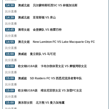
14:30
澳威北超
贝尔蒙特斯旺西SC VS 林顿加法斯
比分直播
14:30
澳威北超
亚登斯顿 VS 库山
比分直播
14:45
澳塔女超
金堡狮队 VS 南霍巴特
比分直播
14:55
澳北女超
New Lambton FC VS Lake Macquarie City FC
比分直播
15:00
澳威超
曼立联队 VS 马可尼
比分直播
15:00
欧女锦U18A级
卡布尔彻体育女足 VS 摩顿湾联女足
比分直播
15:00
澳威超
SD Raiders FC VS 西悉尼流浪者青年队
比分直播
15:00
欧女锦U18A级
维吉尼亚联女足 VS 加普FC女足
比分直播
15:00
澳东部女联
北方熊 VS 曼力加海鷹
比分直播