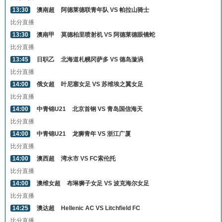
13:30
澳南超
阿德莱德联青年队 VS 帕拉山骑士
比分直播
13:30
澳南甲
莫德柏里喷射机 VS 阿德莱德眼镜蛇
比分直播
13:45
日职乙
北海道札幌冈萨多 VS 德岛漩涡
比分直播
14:00
俄女超
叶尼塞女足 VS 苏维埃之翼女足
比分直播
14:00
中青锦U21
北京首钢 VS 青岛国信海天
比分直播
14:00
中青锦U21
龙狮青年 VS 浙江广厦
比分直播
14:00
澳西超
湾水市 VS FC索伦托
比分直播
14:00
澳维女超
布琳狮子女足 VS 波克海尔女足
比分直播
14:25
澳达超
Hellenic AC VS Litchfield FC
比分直播