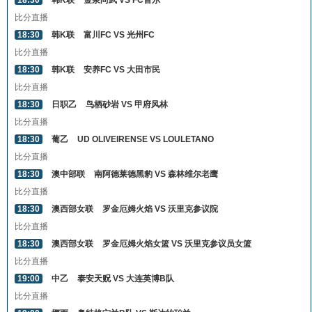
18:30
韩K联
金泉尚武 VS FC首尔
比分直播
18:30
韩K联
富川FC VS 光州FC
比分直播
18:30
韩K联
安养FC VS 大田市民
比分直播
18:30
日职乙
鸟栖砂岩 VS 甲府风林
比分直播
18:30
葡乙
UD OLIVEIRENSE VS LOULETANO
比分直播
18:30
澳中部联
南阿德莱德黑豹 VS 森林维尔老鹰
比分直播
18:30
澳西部女联
罗金厄姆火焰 VS 沃里克参议院
比分直播
18:30
澳西部女联
罗金厄姆火焰女篮 VS 沃里克参议员女篮
比分直播
19:00
中乙
泰安天贶 VS 大连英博B队
比分直播