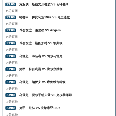
23:00
克亚联
斯拉文贝鲁波 VS 瓦特基斯
比分直播
23:00
格鲁甲
伊比利亚1999 VS 哥里迪拉
比分直播
23:00
球会友谊
洛里昂 VS Angers
比分直播
23:00
球会友谊
斯图加特 VS 埃弗顿
比分直播
23:00
乌兹超
缔造者 VS 阿尔马雷克
比分直播
23:00
捷甲
特普利斯 VS 比尔森胜利
比分直播
23:00
乌兹超
纳萨夫 VS 库鲁维奇科坎
比分直播
23:00
乌兹超
费尔干纳夫兹 VS 克孜勒库姆
比分直播
23:00
捷甲
兹林 VS 波希米亚1905
比分直播