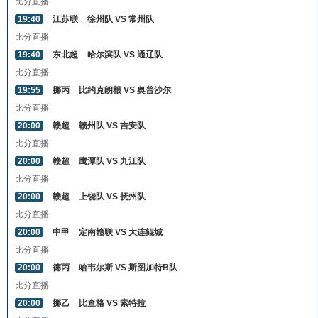
比分直播
19:40
江苏联
徐州队 VS 常州队
比分直播
19:40
东北超
哈尔滨队 VS 通辽队
比分直播
19:55
挪丙
比约克朗根 VS 奥普沙尔
比分直播
20:00
赣超
赣州队 VS 吉安队
比分直播
20:00
赣超
鹰潭队 VS 九江队
比分直播
20:00
赣超
上饶队 VS 抚州队
比分直播
20:00
中甲
定南赣联 VS 大连鲲城
比分直播
20:00
德丙
哈韦尔斯 VS 斯图加特B队
比分直播
20:00
挪乙
比查格 VS 索特拉