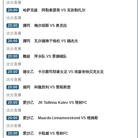
比分直播
20:00
哈萨克超
阿勒泰瑟美 VS 克孜勒扎尔
比分直播
20:00
挪丙
梅尔胡斯 VS 奥克拉
比分直播
20:00
挪丙
瓦尔德海于格松 VS 德杰夫
比分直播
20:00
赣超
萍乡队 VS 景德镇队
比分直播
20:00
德女乙
卡尔蔡司耶拿女足 VS 埃森舍纳贝克女足
比分直播
20:00
德丙
科隆胜利 VS 雷根斯堡
比分直播
20:00
爱沙乙
JK Tallinna Kalev VS 塔林FC
比分直播
20:00
爱沙乙
Maardu Linnameeskond VS 维姆斯
比分直播
20:00
爱沙乙
卡勒威 VS 塔林FC