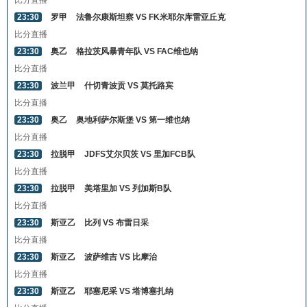
比分直播
23:30
罗甲
法鲁尔康斯坦察 VS FK米耶尔库雷亚丘克
比分直播
23:30
奥乙
格拉茨风暴青年队 VS FAC维也纳
比分直播
23:30
波兰甲
什切青波贡 VS 莫托路宾
比分直播
23:30
奥乙
奥地利萨尔斯堡 VS 第一维也纳
比分直播
23:30
拉脱甲
JDFS艾尔贝茨 VS 里加FCB队
比分直播
23:30
拉脱甲
美塔里加 VS 列加斯B队
比分直播
23:30
斯亚乙
比列 VS 布雷日采
比分直播
23:30
斯亚乙
波萨维吉 VS 比摩治
比分直播
23:30
斯亚乙
耶塞尼采 VS 塔博塞扎纳