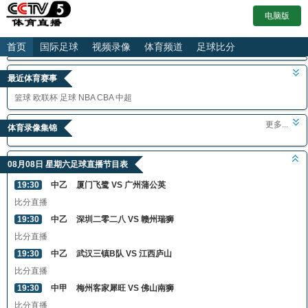
电脑版
首页
国际足球
视频录像
体育频道
足球比分
最近体育赛事
篮球
欧联杯
足球
NBA
CBA
中超
更多...
体育录像集锦
08月08日 星期六足球直播节目表
19:30
中乙
厦门飞鹭 VS 广州蒲公英
比分直播
19:30
中乙
深圳二零二八 VS 赣州瑞狮
比分直播
19:30
中乙
武汉三镇B队 VS 江西庐山
比分直播
19:30
中甲
梅州客家犀旺 VS 佛山南狮
比分直播