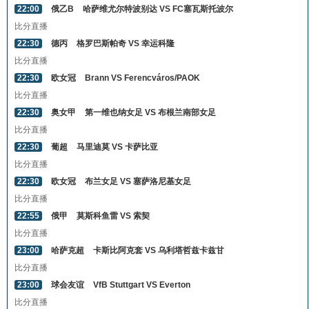
22:00
俄乙B
哈萨维尤尔特波别达 VS FC塞瓦斯托波尔
比分直播
22:30
德丙
格罗巴斯帕奇 VS 幸运科隆
比分直播
22:30
欧女冠
Brann VS Ferencváros/PAOK
比分直播
22:30
奥女甲
第一维也纳女足 VS 布根兰南部女足
比分直播
22:30
葡超
马里迪莫 VS 卡萨比亚
比分直播
22:30
欧女冠
布兰女足 VS 塞萨洛尼基女足
比分直播
22:55
俄甲
莫斯科鱼雷 VS 索契
比分直播
23:00
哈萨克超
卡斯比阿克套 VS 乌利塔哲兹卡兹甘
比分直播
23:00
球会友谊
VfB Stuttgart VS Everton
比分直播