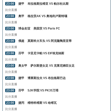
23:00
捷甲
布拉格斯拉维亚 VS 帕尔杜比斯
比分直播
23:00
奥甲
格拉茨AK VS 奥地利卢斯特瑙
比分直播
23:00
球会友谊
美因茨 VS Paris FC
比分直播
23:00
俄超
莫斯科火车头 VS 阿克隆陶里亚蒂
比分直播
23:00
芬甲
卡亚尼卡帕 VS EIF埃克纳斯
比分直播
23:00
奥女甲
萨尔斯堡女足 VS 克莱尼姆臣女足
比分直播
23:00
捷甲
博莱斯拉夫 VS 布拉格斯巴达
比分直播
23:00
芬甲
SJK学院 VS PK35万塔
比分直播
23:00
捷丙
维特科维斯 VS 哈维瓦
比分直播