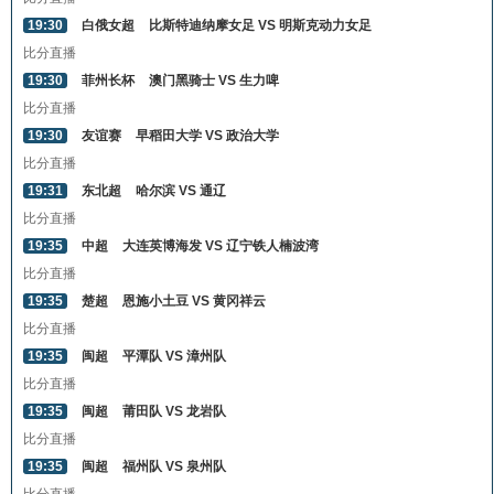
19:30
白俄女超
比斯特迪纳摩女足 VS 明斯克动力女足
比分直播
19:30
菲州长杯
澳门黑骑士 VS 生力啤
比分直播
19:30
友谊赛
早稻田大学 VS 政治大学
比分直播
19:31
东北超
哈尔滨 VS 通辽
比分直播
19:35
中超
大连英博海发 VS 辽宁铁人楠波湾
比分直播
19:35
楚超
恩施小土豆 VS 黄冈祥云
比分直播
19:35
闽超
平潭队 VS 漳州队
比分直播
19:35
闽超
莆田队 VS 龙岩队
比分直播
19:35
闽超
福州队 VS 泉州队