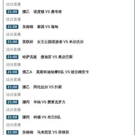
比分直播
21:00
挪乙
诺度顿 VS 桑韦肯
比分直播
21:00
东南锦
泰国 VS 缅甸
比分直播
21:00
英联杯
女王公园巡游者 VS 米尔沃尔
比分直播
21:00
哈萨克超
捷迪苏 VS 奥达巴斯
比分直播
21:00
俄乙A
莫斯科迪纳摩B队 VS 彼尔姆安卡
比分直播
21:00
挪乙
阿伦达尔 VS 扑斯
比分直播
21:00
挪丙
辛纳 VS 费莱克罗力
比分直播
21:00
挪丙
科德 VS 布兰B队
比分直播
21:00
东南锦
马来西亚 VS 菲律宾