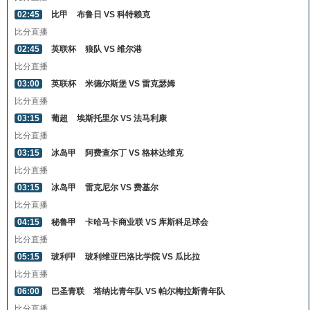
02:45
比甲
布鲁日 VS 科特赖克
比分直播
02:45
英联杯
狼队 VS 维尔港
比分直播
03:00
英联杯
米德尔斯堡 VS 雷克瑟姆
比分直播
03:15
葡超
埃斯托里尔 VS 法马利康
比分直播
03:15
冰岛甲
阿费查尔丁 VS 格林达维克
比分直播
03:15
冰岛甲
雷克尼尔 VS 费基尔
比分直播
04:15
秘鲁甲
卡哈马卡商业联 VS 库斯科足球会
比分直播
05:15
玻利甲
玻利维亚巴洛比学院 VS 瓜比拉
比分直播
06:00
巴圣青联
塔纳比青年队 VS 帕尔梅拉斯青年队
比分直播