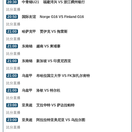
20:30
中青锦U21
福建浔兴 VS 浙江稠州银行
比分直播
20:50
国际友谊
Norge G16 VS Finland G16
比分直播
21:00
哈萨克甲
贾伊克 VS 拖雷斯
比分直播
21:00
东南锦
越南 VS 柬埔寨
比分直播
21:00
东南锦
新加坡 VS 印度尼西亚
比分直播
21:00
乌兹甲
布哈拉国立大学 VS FK加扎尔肯特
比分直播
21:00
乌兹甲
洛钦 VS 特尔杜
比分直播
23:00
亚美超
艾拉华特 VS 萨达拉帕特
比分直播
23:00
亚美超
阿拉拉特亚美尼亚 VS 乌拉尔图
比分直播