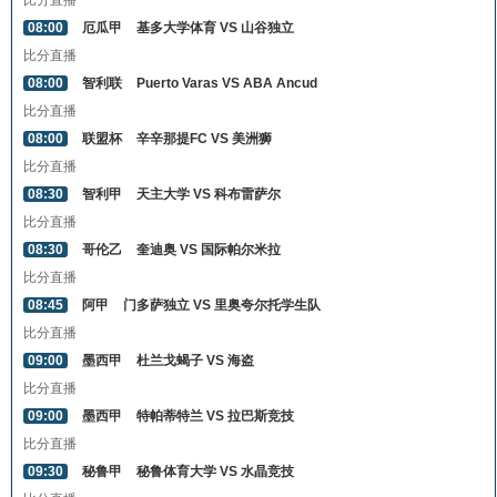
比分直播
08:00
厄瓜甲
基多大学体育 VS 山谷独立
比分直播
08:00
智利联
Puerto Varas VS ABA Ancud
比分直播
08:00
联盟杯
辛辛那提FC VS 美洲狮
比分直播
08:30
智利甲
天主大学 VS 科布雷萨尔
比分直播
08:30
哥伦乙
奎迪奥 VS 国际帕尔米拉
比分直播
08:45
阿甲
门多萨独立 VS 里奥夸尔托学生队
比分直播
09:00
墨西甲
杜兰戈蝎子 VS 海盗
比分直播
09:00
墨西甲
特帕蒂特兰 VS 拉巴斯竞技
比分直播
09:30
秘鲁甲
秘鲁体育大学 VS 水晶竞技