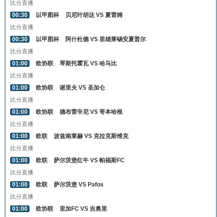
比分直播
00:30
以甲图杯
贝尼叶胡达 VS 夏雷姆
比分直播
00:30
以甲图杯
阿什杜德 VS 里雄莱锡安夏普尔
比分直播
01:00
欧协联
琴斯托霍瓦 VS 哈马比
比分直播
01:00
欧协联
谢里夫 VS 圣加仑
比分直播
01:00
欧协联
德布雷辛尼 VS 哥本哈根
比分直播
01:00
欧联
波兹南莱赫 VS 克拉克斯维克
比分直播
01:00
欧联
萨尔茨堡红牛 VS 帕福斯FC
比分直播
01:00
欧联
萨尔茨堡 VS Pafos
比分直播
01:00
欧协联
里加FC VS 吉奥里