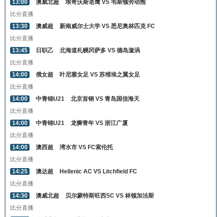
13:00
澳威北超
埃奇沃斯老鹰 VS 韦斯顿劳动熊
比分直播
13:30
澳威超
新南威尔士大学 VS 悉尼奥林匹克 FC
比分直播
13:45
日职乙
北海道札幌冈萨多 VS 德岛漩涡
比分直播
14:00
俄女超
叶尼塞女足 VS 苏维埃之翼女足
比分直播
14:00
中青锦U21
北京首钢 VS 青岛国信海天
比分直播
14:00
中青锦U21
龙狮青年 VS 浙江广厦
比分直播
14:00
澳西超
湾水市 VS FC索伦托
比分直播
14:25
澳达超
Hellenic AC VS Litchfield FC
比分直播
14:30
澳威北超
贝尔蒙特斯旺西SC VS 林顿加法斯
比分直播