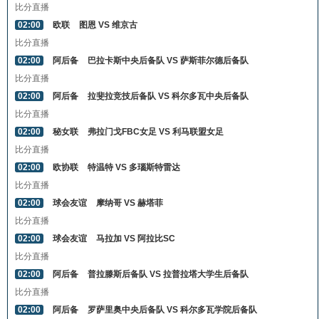
比分直播
02:00
欧联
图恩 VS 维京古
比分直播
02:00
阿后备
巴拉卡斯中央后备队 VS 萨斯菲尔德后备队
比分直播
02:00
阿后备
拉斐拉竞技后备队 VS 科尔多瓦中央后备队
比分直播
02:00
秘女联
弗拉门戈FBC女足 VS 利马联盟女足
比分直播
02:00
欧协联
特温特 VS 多瑙斯特雷达
比分直播
02:00
球会友谊
摩纳哥 VS 赫塔菲
比分直播
02:00
球会友谊
马拉加 VS 阿拉比SC
比分直播
02:00
阿后备
普拉滕斯后备队 VS 拉普拉塔大学生后备队
比分直播
02:00
阿后备
罗萨里奥中央后备队 VS 科尔多瓦学院后备队