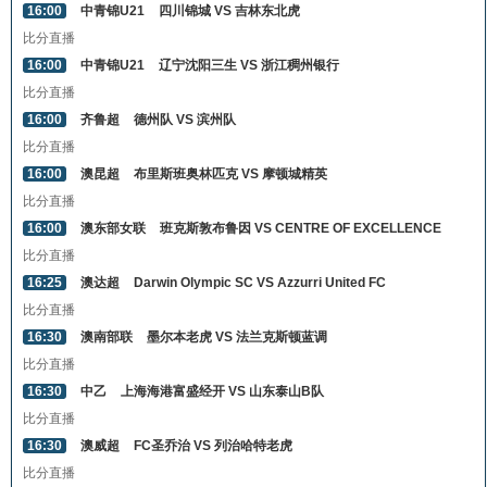
16:00
中青锦U21
四川锦城 VS 吉林东北虎
比分直播
16:00
中青锦U21
辽宁沈阳三生 VS 浙江稠州银行
比分直播
16:00
齐鲁超
德州队 VS 滨州队
比分直播
16:00
澳昆超
布里斯班奥林匹克 VS 摩顿城精英
比分直播
16:00
澳东部女联
班克斯敦布鲁因 VS CENTRE OF EXCELLENCE
比分直播
16:25
澳达超
Darwin Olympic SC VS Azzurri United FC
比分直播
16:30
澳南部联
墨尔本老虎 VS 法兰克斯顿蓝调
比分直播
16:30
中乙
上海海港富盛经开 VS 山东泰山B队
比分直播
16:30
澳威超
FC圣乔治 VS 列治哈特老虎
比分直播