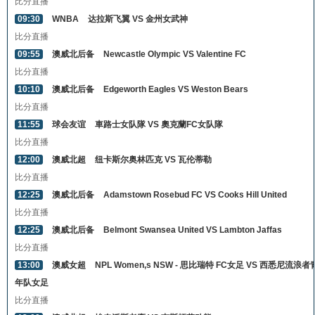
比分直播
09:30
WNBA
达拉斯飞翼 VS 金州女武神
比分直播
09:55
澳威北后备
Newcastle Olympic VS Valentine FC
比分直播
10:10
澳威北后备
Edgeworth Eagles VS Weston Bears
比分直播
11:55
球会友谊
車路士女队隊 VS 奧克蘭FC女队隊
比分直播
12:00
澳威北超
纽卡斯尔奥林匹克 VS 瓦伦蒂勒
比分直播
12:25
澳威北后备
Adamstown Rosebud FC VS Cooks Hill United
比分直播
12:25
澳威北后备
Belmont Swansea United VS Lambton Jaffas
比分直播
13:00
澳威女超
NPL Women,s NSW - 思比瑞特 FC女足 VS 西悉尼流浪者
年队女足
比分直播