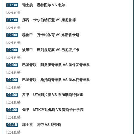
01:30
瑞士挑
温特图尔 VS 韦尔
比分直播
01:30
挪丙
卡尔伯纳联盟 VS 康尼鲁德
比分直播
02:00
秘鲁甲
万卡约体育 VS 洛斯香卡斯
比分直播
02:00
波黑甲
泽列兹尼察 VS 巴尼亚卢卡
比分直播
02:00
巴圣青联
阿瓜伊青年队 VS 圣保罗青年队
比分直播
02:00
巴圣青联
桑托斯青年队 VS 圣本托青年队
比分直播
02:00
罗甲
UTA阿拉德 VS 布加勒斯特快速
比分直播
02:00
匈甲
MTK布达佩斯 VS 普斯卡什学院
比分直播
02:15
瑞士挑
阿劳 VS 尼奈斯
比分直播