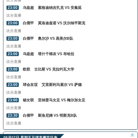
比分直播
23:00
乌兹超
索格迪纳吉扎克 VS 安集延
比分直播
23:00
白俄甲
莫洛迪兹诺 VS 沃尔纳平斯克
比分直播
23:00
白俄甲
奥尔沙 VS 高美尔B队
比分直播
23:00
乌兹超
塔什干棉农 VS 布哈拉
比分直播
23:00
欧联
古比斯 VS 克拉约瓦大学
比分直播
23:00
球会友谊
艾里斯利马索尔 VS 萨德
比分直播
23:00
秘女联
亚纳普马女足 VS 梅尔加女足
比分直播
23:30
白俄甲
斯洛尼姆 VS 明斯克B队
比分直播
08月07日 星期五足球直播节目表