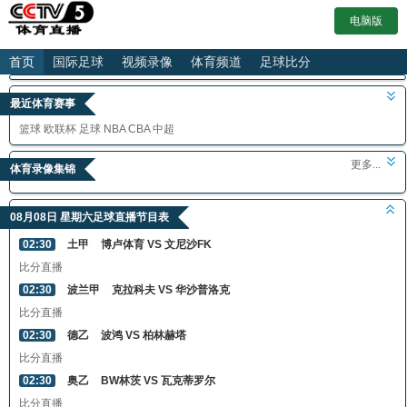
电脑版
首页
国际足球
视频录像
体育频道
足球比分
最近体育赛事
篮球
欧联杯
足球
NBA
CBA
中超
更多...
体育录像集锦
08月08日 星期六足球直播节目表
02:30
土甲
博卢体育 VS 文尼沙FK
比分直播
02:30
波兰甲
克拉科夫 VS 华沙普洛克
比分直播
02:30
德乙
波鸿 VS 柏林赫塔
比分直播
02:30
奥乙
BW林茨 VS 瓦克蒂罗尔
比分直播