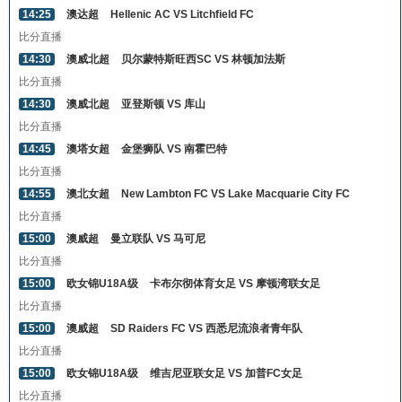
14:25
澳达超
Hellenic AC VS Litchfield FC
比分直播
14:30
澳威北超
贝尔蒙特斯旺西SC VS 林顿加法斯
比分直播
14:30
澳威北超
亚登斯顿 VS 库山
比分直播
14:45
澳塔女超
金堡狮队 VS 南霍巴特
比分直播
14:55
澳北女超
New Lambton FC VS Lake Macquarie City FC
比分直播
15:00
澳威超
曼立联队 VS 马可尼
比分直播
15:00
欧女锦U18A级
卡布尔彻体育女足 VS 摩顿湾联女足
比分直播
15:00
澳威超
SD Raiders FC VS 西悉尼流浪者青年队
比分直播
15:00
欧女锦U18A级
维吉尼亚联女足 VS 加普FC女足
比分直播