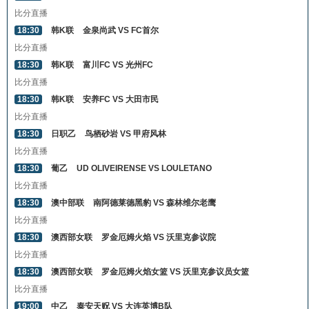
比分直播
18:30
韩K联
金泉尚武 VS FC首尔
比分直播
18:30
韩K联
富川FC VS 光州FC
比分直播
18:30
韩K联
安养FC VS 大田市民
比分直播
18:30
日职乙
鸟栖砂岩 VS 甲府风林
比分直播
18:30
葡乙
UD OLIVEIRENSE VS LOULETANO
比分直播
18:30
澳中部联
南阿德莱德黑豹 VS 森林维尔老鹰
比分直播
18:30
澳西部女联
罗金厄姆火焰 VS 沃里克参议院
比分直播
18:30
澳西部女联
罗金厄姆火焰女篮 VS 沃里克参议员女篮
比分直播
19:00
中乙
泰安天贶 VS 大连英博B队