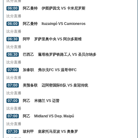
比分直播
06:00
阿乙曼特
伊图萨因戈 VS 卡米尼罗斯
比分直播
06:00
阿乙曼特
Ituzaingó VS Camioneros
比分直播
06:30
阿甲
罗萨里奥中央 VS 阿尔多斯维
比分直播
06:30
巴西乙
蓬塔格罗萨铁路工人 VS 圣贝尔纳多
比分直播
07:00
加拿职
弗尔戈FC VS 温哥华FC
比分直播
07:00
美预备联
迈阿密国际B队 VS 皇冠传统
比分直播
07:00
阿乙
米德兰 VS 迈普
比分直播
07:00
阿乙
Midland VS Dep. Maipú
比分直播
07:30
玻利甲
皇家托马亚波 VS 奥鲁罗