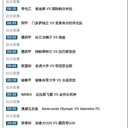
比分直播
08:30
哥伦乙
奎迪奥 VS 国际帕尔米拉
比分直播
08:45
阿甲
门多萨独立 VS 里奥夸尔托学生队
比分直播
09:00
墨西甲
杜兰戈蝎子 VS 海盗
比分直播
09:00
墨西甲
特帕蒂特兰 VS 拉巴斯竞技
比分直播
09:00
联盟杯
老虎大学 VS 明尼苏达联
比分直播
09:30
秘鲁甲
秘鲁体育大学 VS 水晶竞技
比分直播
09:30
WNBA
达拉斯飞翼 VS 金州女武神
比分直播
09:55
澳威北后备
Newcastle Olympic VS Valentine FC
比分直播
10:00
美青杯
加拿大U20 VS 墨西哥U20