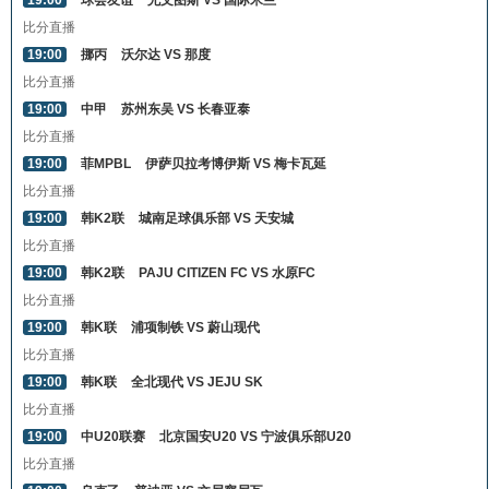
19:00
球会友谊
尤文图斯 VS 国际米兰
比分直播
19:00
挪丙
沃尔达 VS 那度
比分直播
19:00
中甲
苏州东吴 VS 长春亚泰
比分直播
19:00
菲MPBL
伊萨贝拉考博伊斯 VS 梅卡瓦延
比分直播
19:00
韩K2联
城南足球俱乐部 VS 天安城
比分直播
19:00
韩K2联
PAJU CITIZEN FC VS 水原FC
比分直播
19:00
韩K联
浦项制铁 VS 蔚山现代
比分直播
19:00
韩K联
全北现代 VS JEJU SK
比分直播
19:00
中U20联赛
北京国安U20 VS 宁波俱乐部U20
比分直播