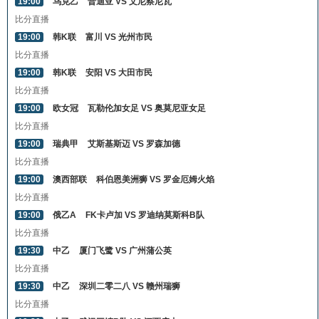
19:00
乌克乙
普迪亚 VS 文尼察尼瓦
比分直播
19:00
韩K联
富川 VS 光州市民
比分直播
19:00
韩K联
安阳 VS 大田市民
比分直播
19:00
欧女冠
瓦勒伦加女足 VS 奥莫尼亚女足
比分直播
19:00
瑞典甲
艾斯基斯迈 VS 罗森加德
比分直播
19:00
澳西部联
科伯恩美洲狮 VS 罗金厄姆火焰
比分直播
19:00
俄乙A
FK卡卢加 VS 罗迪纳莫斯科B队
比分直播
19:30
中乙
厦门飞鹭 VS 广州蒲公英
比分直播
19:30
中乙
深圳二零二八 VS 赣州瑞狮
比分直播