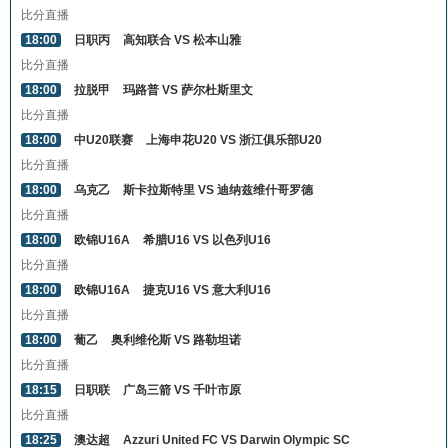
比分直播
18:00
日职丙
高知联合 VS 松本山雅
比分直播
18:00
拉脱甲
玛路普 VS 萨尔杜斯里文
比分直播
18:00
中U20联赛
上海申花U20 VS 浙江俱乐部U20
比分直播
18:00
乌克乙
斯卡拉斯特里 VS 迪纳兹维什哥罗德
比分直播
18:00
欧锦U16A
希腊U16 VS 以色列U16
比分直播
18:00
欧锦U16A
捷克U16 VS 意大利U16
比分直播
18:00
葡乙
奥利维伦斯 VS 路勒坦诺
比分直播
18:15
日职联
广岛三箭 VS 千叶市原
比分直播
18:25
澳达超
Azzuri United FC VS Darwin Olympic SC