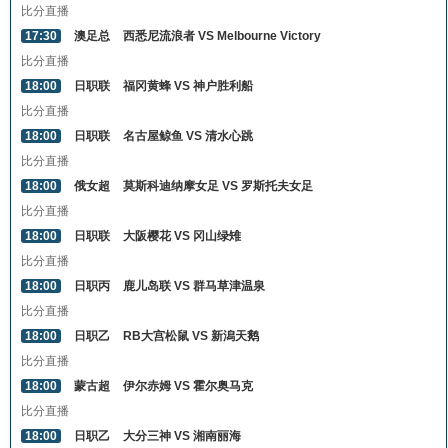
比分直播
17:30
澳足总
西悉尼流浪者 VS Melbourne Victory
比分直播
18:00
日职联
福冈黄蜂 VS 神户胜利船
比分直播
18:00
日职联
名古屋鲸鱼 VS 清水心跳
比分直播
18:00
俄女超
莫斯科迪纳摩女足 VS 罗斯托夫女足
比分直播
18:00
日职联
大阪樱花 VS 冈山绿雉
比分直播
18:00
日职丙
鹿儿岛联 VS 群马草津温泉
比分直播
18:00
日职乙
RB大宫松鼠 VS 新潟天鹅
比分直播
18:00
蒙古超
伊尔赤姆 VS 霍尔奥马克
比分直播
18:00
日职乙
大分三神 VS 湘南丽海