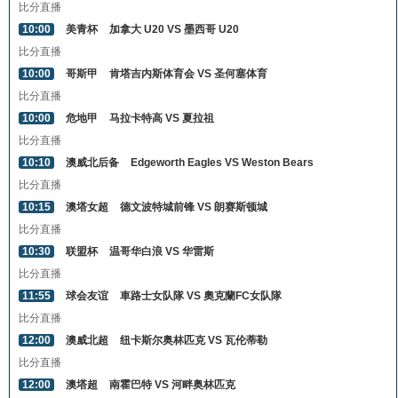
比分直播
10:00
美青杯
加拿大 U20 VS 墨西哥 U20
比分直播
10:00
哥斯甲
肯塔吉内斯体育会 VS 圣何塞体育
比分直播
10:00
危地甲
马拉卡特高 VS 夏拉祖
比分直播
10:10
澳威北后备
Edgeworth Eagles VS Weston Bears
比分直播
10:15
澳塔女超
德文波特城前锋 VS 朗赛斯顿城
比分直播
10:30
联盟杯
温哥华白浪 VS 华雷斯
比分直播
11:55
球会友谊
車路士女队隊 VS 奧克蘭FC女队隊
比分直播
12:00
澳威北超
纽卡斯尔奥林匹克 VS 瓦伦蒂勒
比分直播
12:00
澳塔超
南霍巴特 VS 河畔奥林匹克