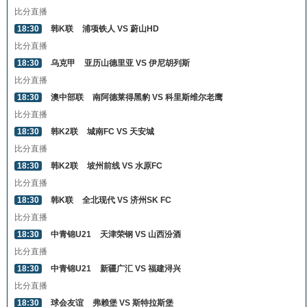
比分直播
18:30
韩K联
浦项铁人 VS 蔚山HD
比分直播
18:30
乌克甲
亚历山德里亚 VS 伊尼胡列斯
比分直播
18:30
澳中部联
南阿德莱得黑豹 VS 科里斯维尔老鹰
比分直播
18:30
韩K2联
城南FC VS 天安城
比分直播
18:30
韩K2联
坡州前线 VS 水原FC
比分直播
18:30
韩K联
全北现代 VS 济州SK FC
比分直播
18:30
中青锦U21
天津荣钢 VS 山西汾酒
比分直播
18:30
中青锦U21
新疆广汇 VS 福建浔兴
比分直播
18:30
球会友谊
弗赖堡 VS 斯特拉斯堡