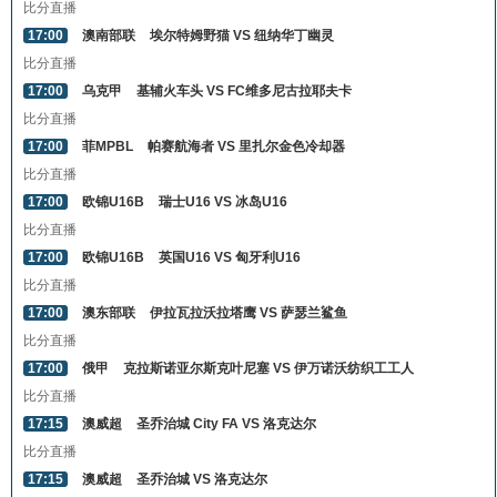
比分直播
17:00
澳南部联
埃尔特姆野猫 VS 纽纳华丁幽灵
比分直播
17:00
乌克甲
基辅火车头 VS FC维多尼古拉耶夫卡
比分直播
17:00
菲MPBL
帕赛航海者 VS 里扎尔金色冷却器
比分直播
17:00
欧锦U16B
瑞士U16 VS 冰岛U16
比分直播
17:00
欧锦U16B
英国U16 VS 匈牙利U16
比分直播
17:00
澳东部联
伊拉瓦拉沃拉塔鹰 VS 萨瑟兰鲨鱼
比分直播
17:00
俄甲
克拉斯诺亚尔斯克叶尼塞 VS 伊万诺沃纺织工工人
比分直播
17:15
澳威超
圣乔治城 City FA VS 洛克达尔
比分直播
17:15
澳威超
圣乔治城 VS 洛克达尔