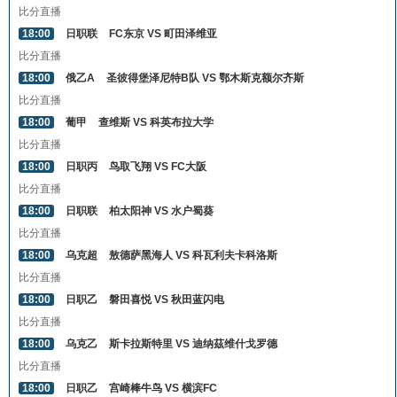
比分直播
18:00
日职联
FC东京 VS 町田泽维亚
比分直播
18:00
俄乙A
圣彼得堡泽尼特B队 VS 鄂木斯克额尔齐斯
比分直播
18:00
葡甲
查维斯 VS 科英布拉大学
比分直播
18:00
日职丙
鸟取飞翔 VS FC大阪
比分直播
18:00
日职联
柏太阳神 VS 水户蜀葵
比分直播
18:00
乌克超
敖德萨黑海人 VS 科瓦利夫卡科洛斯
比分直播
18:00
日职乙
磐田喜悦 VS 秋田蓝闪电
比分直播
18:00
乌克乙
斯卡拉斯特里 VS 迪纳茲维什戈罗德
比分直播
18:00
日职乙
宫崎棒牛鸟 VS 横滨FC