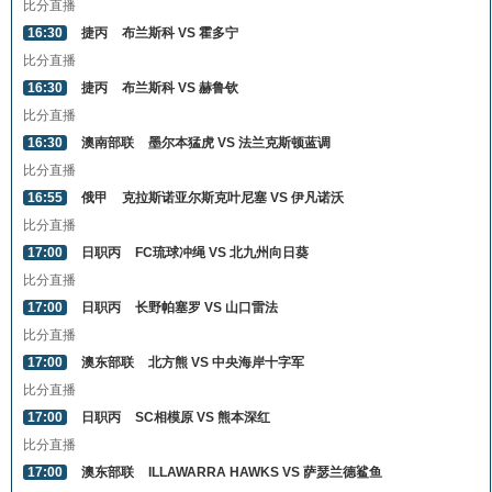
比分直播
16:30
捷丙
布兰斯科 VS 霍多宁
比分直播
16:30
捷丙
布兰斯科 VS 赫鲁钦
比分直播
16:30
澳南部联
墨尔本猛虎 VS 法兰克斯顿蓝调
比分直播
16:55
俄甲
克拉斯诺亚尔斯克叶尼塞 VS 伊凡诺沃
比分直播
17:00
日职丙
FC琉球冲绳 VS 北九州向日葵
比分直播
17:00
日职丙
长野帕塞罗 VS 山口雷法
比分直播
17:00
澳东部联
北方熊 VS 中央海岸十字军
比分直播
17:00
日职丙
SC相模原 VS 熊本深红
比分直播
17:00
澳东部联
ILLAWARRA HAWKS VS 萨瑟兰德鲨鱼