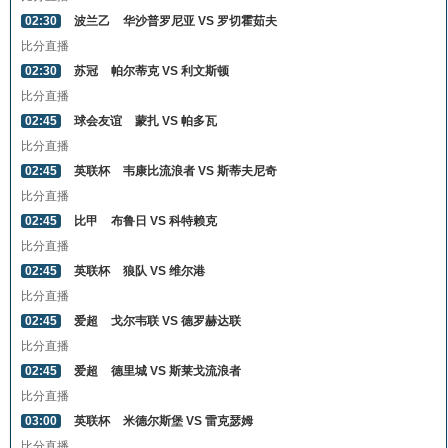
02:30
波兰乙
华沙普罗尼亚 VS 罗切霍茹夫
比分直播
02:30
苏冠
帕尔蒂克 VS 利文斯顿
比分直播
02:45
球会友谊
蒙扎 VS 帕多瓦
比分直播
02:45
英联杯
韦康比流浪者 VS 斯蒂夫尼奇
比分直播
02:45
比甲
布鲁日 VS 科特赖克
比分直播
02:45
英联杯
狼队 VS 维尔港
比分直播
02:45
爱超
戈尔韦联 VS 德罗赫达联
比分直播
02:45
爱超
德里城 VS 斯莱戈流浪者
比分直播
03:00
英联杯
米德尔斯堡 VS 雷克瑟姆
比分直播