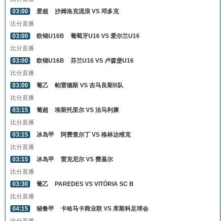
03:00
爱超
沙姆洛克流浪 VS 邓多克
比分直播
03:00
欧锦U16B
葡萄牙U16 VS 爱尔兰U16
比分直播
03:00
欧锦U16B
芬兰U16 VS 卢森堡U16
比分直播
03:00
葡乙
帕雷德斯 VS 吉马良斯B队
比分直播
03:15
葡超
埃斯托里尔 VS 法马利康
比分直播
03:15
冰岛甲
阿费查尔丁 VS 格林达维克
比分直播
03:15
冰岛甲
雷克尼尔 VS 费基尔
比分直播
03:30
葡乙
PAREDES VS VITÓRIA SC B
比分直播
04:15
秘鲁甲
卡哈马卡商业联 VS 库斯科足球会