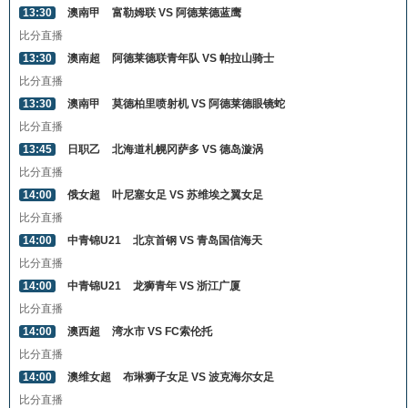
13:30
澳南甲
富勒姆联 VS 阿德莱德蓝鹰
比分直播
13:30
澳南超
阿德莱德联青年队 VS 帕拉山骑士
比分直播
13:30
澳南甲
莫德柏里喷射机 VS 阿德莱德眼镜蛇
比分直播
13:45
日职乙
北海道札幌冈萨多 VS 德岛漩涡
比分直播
14:00
俄女超
叶尼塞女足 VS 苏维埃之翼女足
比分直播
14:00
中青锦U21
北京首钢 VS 青岛国信海天
比分直播
14:00
中青锦U21
龙狮青年 VS 浙江广厦
比分直播
14:00
澳西超
湾水市 VS FC索伦托
比分直播
14:00
澳维女超
布琳狮子女足 VS 波克海尔女足
比分直播