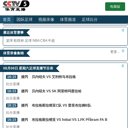
电脑版
首页
国际足球
视频录像
体育频道
足球比分
最近体育赛事
篮球
欧联杯
足球
NBA
CBA
中超
更多...
体育录像集锦
08月08日 星期六足球直播节目表
16:15
捷丙
贝内绍夫 VS 艾利特马布拉格
比分直播
16:15
捷丙
贝内绍夫 VS SK 阿里特玛普拉哈
比分直播
16:15
捷丙
布拉格斯拉维亚C队 VS 普里布拉姆B队
比分直播
16:15
捷丙
布拉格斯拉维亚 VS fotbal VS 1.FK Příbram FA B
比分直播