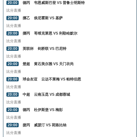
20:00
德丙
韦恩威斯巴登 VS 普鲁士明斯特
比分直播
20:00
挪乙
侯尼霍斯 VS 基萨
比分直播
20:00
挪丙
哥维克莱恩 VS 利勒哈默尔
比分直播
20:00
英联杯
剑桥联 VS 巴尼特
比分直播
20:00
楚超
黄石美尔雅 VS 天门衣尚
比分直播
20:00
球会友谊
云达不莱梅 VS 帕特伯恩
比分直播
20:00
中超
云南玉昆 VS 成都蓉城
比分直播
20:00
德丙
杜伊斯堡 VS 梅彭
比分直播
20:00
捷丙
威瑟汀 VS 荷路比纳
比分直播