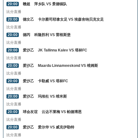
20:00
赣超
萍乡队 VS 景德镇队
比分直播
20:00
德女乙
卡尔蔡司耶拿女足 VS 埃森舍纳贝克女足
比分直播
20:00
德丙
科隆胜利 VS 雷根斯堡
比分直播
20:00
爱沙乙
JK Tallinna Kalev VS 塔林FC
比分直播
20:00
爱沙乙
Maardu Linnameeskond VS 维姆斯
比分直播
20:00
爱沙乙
卡勒威 VS 塔林FC
比分直播
20:00
爱沙乙
玛埃杜 VS 维米斯
比分直播
20:00
球会友谊
云达不莱梅 VS 帕德博恩
比分直播
20:00
爱沙乙
爱尔华 VS 威克伊勒特
比分直播