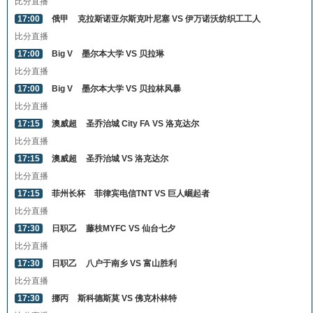
比分直播
17:00
俄甲
克拉斯诺亚尔斯克叶尼塞 VS 伊万诺沃纺织工工人
比分直播
17:00
Big V
墨尔本大学 VS 贝拉琳
比分直播
17:00
Big V
墨尔本大学 VS 贝拉林风暴
比分直播
17:15
澳威超
圣乔治城 City FA VS 洛克达尔
比分直播
17:15
澳威超
圣乔治城 VS 洛克达尔
比分直播
17:15
菲州长杯
菲律宾电信TNT VS 巨人崛起者
比分直播
17:30
日职乙
藤枝MYFC VS 仙台七夕
比分直播
17:30
日职乙
八户于南乡 VS 富山胜利
比分直播
17:30
挪丙
斯科德斯莫 VS 佛克朴林特