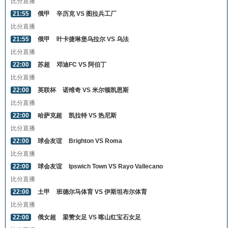
比分直播
21:55
俄甲
辛历克 VS 图拉兵工厂
比分直播
21:55
俄甲
叶卡捷琳堡乌拉尔 VS 乌法
比分直播
22:00
苏超
邓迪FC VS 阿伯丁
比分直播
22:00
英联杯
诺维奇 VS 米尔顿凯恩斯
比分直播
22:00
哈萨克超
凯拉特 VS 热尼斯
比分直播
22:00
球会友谊
Brighton VS Roma
比分直播
22:00
球会友谊
Ipswich Town VS Rayo Vallecano
比分直播
22:00
土甲
班德尔马体育 VS 伊斯坦布尔体育
比分直播
22:00
俄女超
梁赞女足 VS 喀山红宝石女足