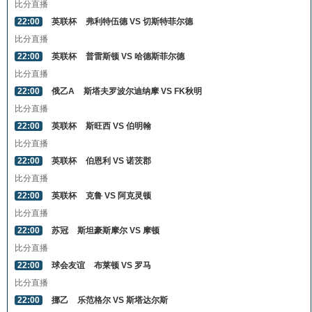
比分直播
22:00
英联杯
弗利特伍德 VS 切斯特菲尔德
比分直播
22:00
英联杯
普雷斯顿 VS 哈德斯菲尔德
比分直播
22:00
俄乙A
斯塔夫罗波尔迪纳摩 VS FK秋明
比分直播
22:00
英联杯
斯旺西 VS 伯明翰
比分直播
22:00
英联杯
伯恩利 VS 诺茨郡
比分直播
22:00
英联杯
克鲁 VS 阿克灵顿
比分直播
22:00
苏冠
斯坦豪斯摩尔 VS 摩顿
比分直播
22:00
球会友谊
布莱顿 VS 罗马
比分直播
22:00
挪乙
乐范格尔 VS 斯塔达尔斯