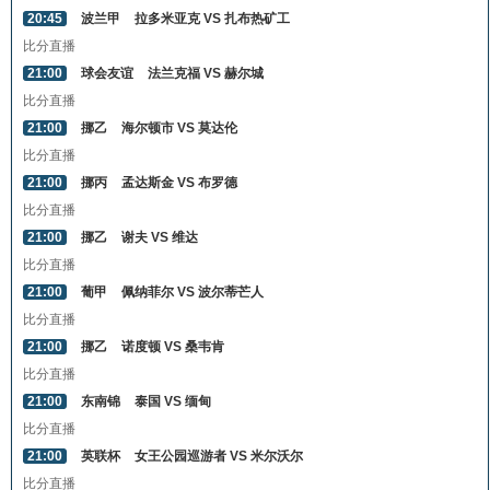
20:45
波兰甲
拉多米亚克 VS 扎布热矿工
比分直播
21:00
球会友谊
法兰克福 VS 赫尔城
比分直播
21:00
挪乙
海尔顿市 VS 莫达伦
比分直播
21:00
挪丙
孟达斯金 VS 布罗德
比分直播
21:00
挪乙
谢夫 VS 维达
比分直播
21:00
葡甲
佩纳菲尔 VS 波尔蒂芒人
比分直播
21:00
挪乙
诺度顿 VS 桑韦肯
比分直播
21:00
东南锦
泰国 VS 缅甸
比分直播
21:00
英联杯
女王公园巡游者 VS 米尔沃尔
比分直播