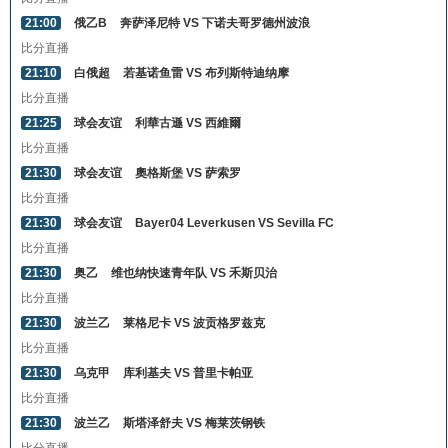
21:00
俄乙B
奔萨泽尼特 VS 下诺夫哥罗德州波浪
比分直播
21:10
白俄超
若基诺鱼雷 VS 布列斯特迪纳摩
比分直播
21:25
球会友谊
利華古遜 VS 西維爾
比分直播
21:30
球会友谊
奧格斯堡 VS 萨索罗
比分直播
21:30
球会友谊
Bayer04 Leverkusen VS Sevilla FC
比分直播
21:30
奥乙
维也纳快速青年队 VS 禾斯贝治
比分直播
21:30
波兰乙
莱格尼卡 VS 波贡格罗兹克
比分直播
21:30
乌克甲
库利基夫 VS 普里卡帕亚
比分直播
21:30
波兰乙
斯塔泽舒夫 VS 梅莱茨钢铁