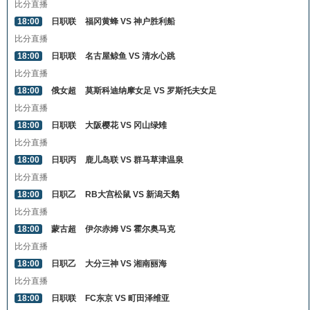
比分直播
18:00
日职联
福冈黄蜂 VS 神户胜利船
比分直播
18:00
日职联
名古屋鲸鱼 VS 清水心跳
比分直播
18:00
俄女超
莫斯科迪纳摩女足 VS 罗斯托夫女足
比分直播
18:00
日职联
大阪樱花 VS 冈山绿雉
比分直播
18:00
日职丙
鹿儿岛联 VS 群马草津温泉
比分直播
18:00
日职乙
RB大宫松鼠 VS 新潟天鹅
比分直播
18:00
蒙古超
伊尔赤姆 VS 霍尔奥马克
比分直播
18:00
日职乙
大分三神 VS 湘南丽海
比分直播
18:00
日职联
FC东京 VS 町田泽维亚