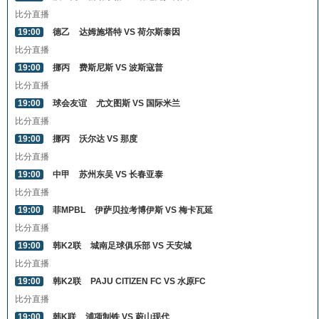
比分直播
19:00
德乙
达姆施塔特 VS 荷尔斯泰因
比分直播
19:00
挪丙
费斯尼斯 VS 波斯寇普
比分直播
19:00
球会友谊
尤文图斯 VS 国际米兰
比分直播
19:00
挪丙
沃尔达 VS 那度
比分直播
19:00
中甲
苏州东吴 VS 长春亚泰
比分直播
19:00
菲MPBL
伊萨贝拉考博伊斯 VS 梅卡瓦延
比分直播
19:00
韩K2联
城南足球俱乐部 VS 天安城
比分直播
19:00
韩K2联
PAJU CITIZEN FC VS 水原FC
比分直播
19:00
韩K联
浦项制铁 VS 蔚山现代