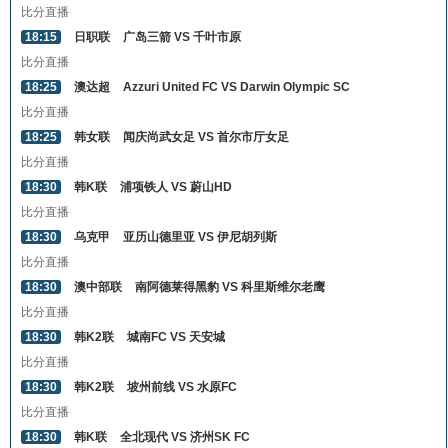
比分直播
18:15
日职联
广岛三箭 VS 千叶市原
比分直播
18:25
澳达超
Azzuri United FC VS Darwin Olympic SC
比分直播
18:25
韩女联
闻庆尚武女足 VS 首尔市厅女足
比分直播
18:30
韩K联
浦项铁人 VS 蔚山HD
比分直播
18:30
乌克甲
亚历山德里亚 VS 伊尼胡列斯
比分直播
18:30
澳中部联
南阿德莱得黑豹 VS 科里斯维尔老鹰
比分直播
18:30
韩K2联
城南FC VS 天安城
比分直播
18:30
韩K2联
坡州前线 VS 水原FC
比分直播
18:30
韩K联
全北现代 VS 济州SK FC