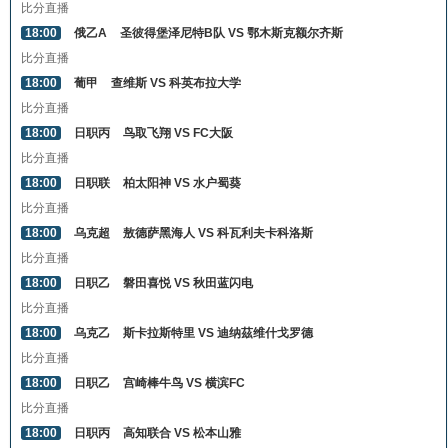
比分直播
18:00
俄乙A
圣彼得堡泽尼特B队 VS 鄂木斯克额尔齐斯
比分直播
18:00
葡甲
查维斯 VS 科英布拉大学
比分直播
18:00
日职丙
鸟取飞翔 VS FC大阪
比分直播
18:00
日职联
柏太阳神 VS 水户蜀葵
比分直播
18:00
乌克超
敖德萨黑海人 VS 科瓦利夫卡科洛斯
比分直播
18:00
日职乙
磐田喜悦 VS 秋田蓝闪电
比分直播
18:00
乌克乙
斯卡拉斯特里 VS 迪纳茲维什戈罗德
比分直播
18:00
日职乙
宫崎棒牛鸟 VS 横滨FC
比分直播
18:00
日职丙
高知联合 VS 松本山雅