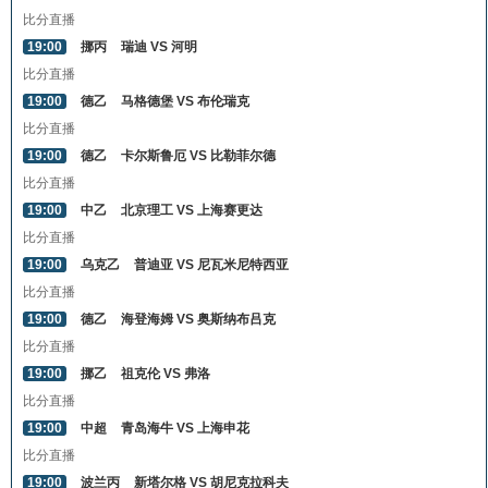
比分直播
19:00
挪丙
瑞迪 VS 河明
比分直播
19:00
德乙
马格德堡 VS 布伦瑞克
比分直播
19:00
德乙
卡尔斯鲁厄 VS 比勒菲尔德
比分直播
19:00
中乙
北京理工 VS 上海赛更达
比分直播
19:00
乌克乙
普迪亚 VS 尼瓦米尼特西亚
比分直播
19:00
德乙
海登海姆 VS 奥斯纳布吕克
比分直播
19:00
挪乙
祖克伦 VS 弗洛
比分直播
19:00
中超
青岛海牛 VS 上海申花
比分直播
19:00
波兰丙
新塔尔格 VS 胡尼克拉科夫