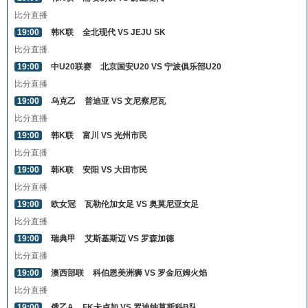
比分直播
19:00
韩K联
全北现代 VS JEJU SK
比分直播
19:00
中U20联赛
北京国安U20 VS 宁波俱乐部U20
比分直播
19:00
乌克乙
普迪亚 VS 文尼察尼瓦
比分直播
19:00
韩K联
富川 VS 光州市民
比分直播
19:00
韩K联
安阳 VS 大田市民
比分直播
19:00
欧女冠
瓦勒伦加女足 VS 奥莫尼亚女足
比分直播
19:00
瑞典甲
艾斯基斯迈 VS 罗森加德
比分直播
19:00
澳西部联
科伯恩美洲狮 VS 罗金厄姆火焰
比分直播
19:00
俄乙A
FK卡卢加 VS 罗迪纳莫斯科B队