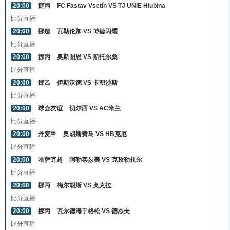
20:00
捷丙
FC Fastav Vsetín VS TJ UNIE Hlubina
比分直播
20:00
挪超
瓦勒伦加 VS 博德闪耀
比分直播
20:00
挪丙
奥斯图恩 VS 斯托尔桑
比分直播
20:00
挪乙
伊斯沃德 VS 卡积沙斯
比分直播
20:00
球会友谊
切尔西 VS AC米兰
比分直播
20:00
丹麦甲
奥胡斯费马 VS HB克厄
比分直播
20:00
哈萨克超
阿勒泰瑟美 VS 克孜勒扎尔
比分直播
20:00
挪丙
梅尔胡斯 VS 奥克拉
比分直播
20:00
挪丙
瓦尔德海于格松 VS 德杰夫
比分直播