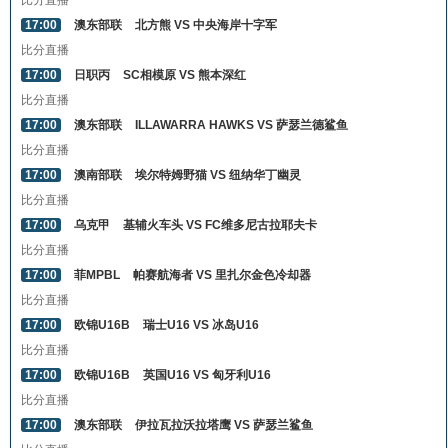
比分直播
17:00
澳东部联
北方熊 VS 中央海岸十字军
比分直播
17:00
日职丙
SC相模原 VS 熊本深红
比分直播
17:00
澳东部联
ILLAWARRA HAWKS VS 萨瑟兰德鲨鱼
比分直播
17:00
澳南部联
埃尔特姆野猫 VS 纽纳华丁幽灵
比分直播
17:00
乌克甲
基辅火车头 VS FC维多尼古拉耶夫卡
比分直播
17:00
菲MPBL
帕赛航海者 VS 里扎尔金色冷却器
比分直播
17:00
欧锦U16B
瑞士U16 VS 冰岛U16
比分直播
17:00
欧锦U16B
英国U16 VS 匈牙利U16
比分直播
17:00
澳东部联
伊拉瓦拉沃拉塔鹰 VS 萨瑟兰鲨鱼