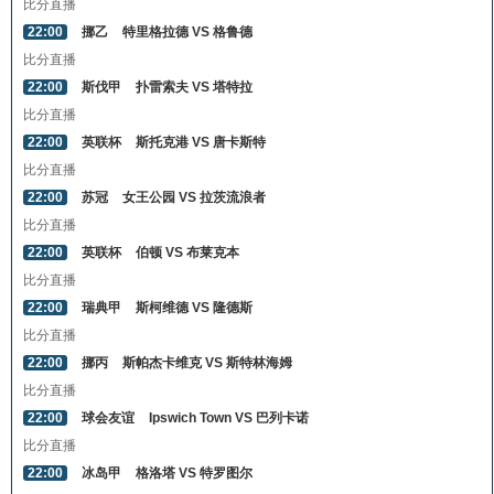
比分直播
22:00
挪乙
特里格拉德 VS 格鲁德
比分直播
22:00
斯伐甲
扑雷索夫 VS 塔特拉
比分直播
22:00
英联杯
斯托克港 VS 唐卡斯特
比分直播
22:00
苏冠
女王公园 VS 拉茨流浪者
比分直播
22:00
英联杯
伯顿 VS 布莱克本
比分直播
22:00
瑞典甲
斯柯维德 VS 隆德斯
比分直播
22:00
挪丙
斯帕杰卡维克 VS 斯特林海姆
比分直播
22:00
球会友谊
Ipswich Town VS 巴列卡诺
比分直播
22:00
冰岛甲
格洛塔 VS 特罗图尔