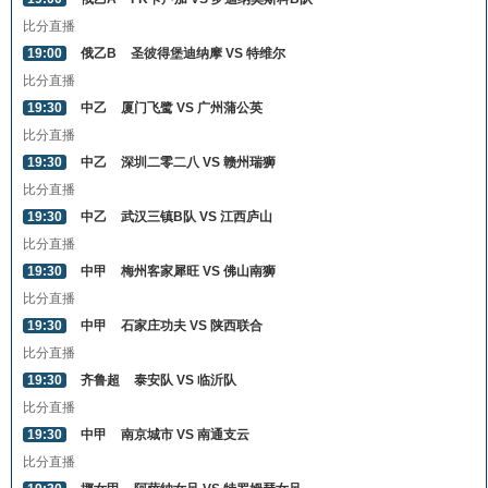
比分直播
19:00
俄乙B
圣彼得堡迪纳摩 VS 特维尔
比分直播
19:30
中乙
厦门飞鹭 VS 广州蒲公英
比分直播
19:30
中乙
深圳二零二八 VS 赣州瑞狮
比分直播
19:30
中乙
武汉三镇B队 VS 江西庐山
比分直播
19:30
中甲
梅州客家犀旺 VS 佛山南狮
比分直播
19:30
中甲
石家庄功夫 VS 陕西联合
比分直播
19:30
齐鲁超
泰安队 VS 临沂队
比分直播
19:30
中甲
南京城市 VS 南通支云
比分直播