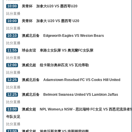
10:00
美青杯
加拿大U20 VS 墨西哥U20
比分直播
10:00
美青杯
加拿大 U20 VS 墨西哥 U20
比分直播
10:10
澳威北后备
Edgeworth Eagles VS Weston Bears
比分直播
11:55
球会友谊
車路士女队隊 VS 奧克蘭FC女队隊
比分直播
12:00
澳威北超
纽卡斯尔奥林匹克 VS 瓦伦蒂勒
比分直播
12:25
澳威北后备
Adamstown Rosebud FC VS Cooks Hill United
比分直播
12:25
澳威北后备
Belmont Swansea United VS Lambton Jaffas
比分直播
13:00
澳威女超
NPL Women,s NSW - 思比瑞特 FC女足 VS 西悉尼流浪者
年队女足
比分直播
13:00
澳威北超
埃奇沃斯老鹰 VS 韦斯顿劳动熊