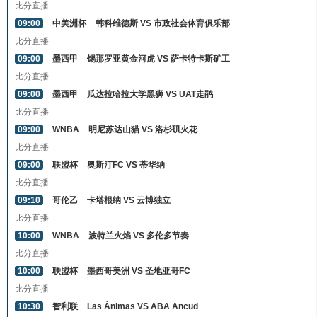
比分直播
09:00
中美洲杯
韩科维德斯 VS 市政社会体育俱乐部
比分直播
09:00
墨西甲
锡那罗亚黄金河虎 VS 萨卡特卡斯矿工
比分直播
09:00
墨西甲
瓜达拉哈拉大学黑狮 VS UAT走鹃
比分直播
09:00
WNBA
明尼苏达山猫 VS 洛杉矶火花
比分直播
09:00
联盟杯
奥斯汀FC VS 蒂华纳
比分直播
09:10
哥伦乙
卡塔根纳 VS 云博独立
比分直播
10:00
WNBA
波特兰火焰 VS 多伦多节奏
比分直播
10:00
联盟杯
墨西哥美洲 VS 圣地亚哥FC
比分直播
10:30
智利联
Las Ánimas VS ABA Ancud