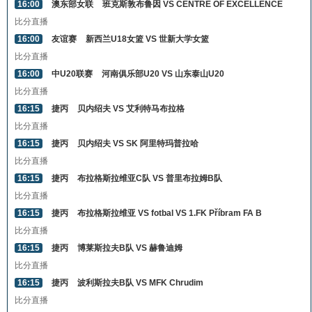
16:00
澳东部女联
班克斯敦布鲁因 VS CENTRE OF EXCELLENCE
比分直播
16:00
友谊赛
新西兰U18女篮 VS 世新大学女篮
比分直播
16:00
中U20联赛
河南俱乐部U20 VS 山东泰山U20
比分直播
16:15
捷丙
贝内绍夫 VS 艾利特马布拉格
比分直播
16:15
捷丙
贝内绍夫 VS SK 阿里特玛普拉哈
比分直播
16:15
捷丙
布拉格斯拉维亚C队 VS 普里布拉姆B队
比分直播
16:15
捷丙
布拉格斯拉维亚 VS fotbal VS 1.FK Příbram FA B
比分直播
16:15
捷丙
博莱斯拉夫B队 VS 赫鲁迪姆
比分直播
16:15
捷丙
波利斯拉夫B队 VS MFK Chrudim
比分直播