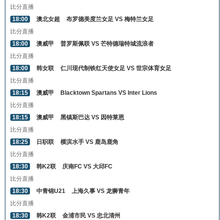
比分直播
18:00
澳北女超
布罗德美度兰女足 VS 梅特兰女足
比分直播
18:00
澳威甲
普罗斯佩联 VS 芒特德瑞特城流浪者
比分直播
18:00
韩女联
仁川现代制铁红天使女足 VS 世宗体育女足
比分直播
18:15
澳威甲
Blacktown Spartans VS Inter Lions
比分直播
18:15
澳威甲
黑镇斯巴达 VS 因特莱恩
比分直播
18:25
日职联
横滨水手 VS 鹿岛鹿角
比分直播
18:30
韩K2联
庆南FC VS 大邱FC
比分直播
18:30
中青锦U21
上海久事 VS 龙狮青年
比分直播
18:30
韩K2联
金浦市民 VS 忠北清州