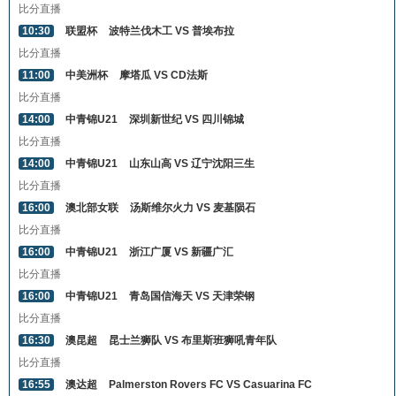
比分直播
10:30
联盟杯
波特兰伐木工 VS 普埃布拉
比分直播
11:00
中美洲杯
摩塔瓜 VS CD法斯
比分直播
14:00
中青锦U21
深圳新世纪 VS 四川锦城
比分直播
14:00
中青锦U21
山东山高 VS 辽宁沈阳三生
比分直播
16:00
澳北部女联
汤斯维尔火力 VS 麦基陨石
比分直播
16:00
中青锦U21
浙江广厦 VS 新疆广汇
比分直播
16:00
中青锦U21
青岛国信海天 VS 天津荣钢
比分直播
16:30
澳昆超
昆士兰狮队 VS 布里斯班狮吼青年队
比分直播
16:55
澳达超
Palmerston Rovers FC VS Casuarina FC