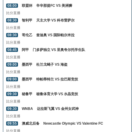
08:00
联盟杯
辛辛那提FC VS 美洲狮
比分直播
08:30
智利甲
天主大学 VS 科布雷萨尔
比分直播
08:30
哥伦乙
奎迪奥 VS 国际帕尔米拉
比分直播
08:45
阿甲
门多萨独立 VS 里奥夸尔托学生队
比分直播
09:00
墨西甲
杜兰戈蝎子 VS 海盗
比分直播
09:00
墨西甲
特帕蒂特兰 VS 拉巴斯竞技
比分直播
09:30
秘鲁甲
秘鲁体育大学 VS 水晶竞技
比分直播
09:30
WNBA
达拉斯飞翼 VS 金州女武神
比分直播
09:55
澳威北后备
Newcastle Olympic VS Valentine FC
比分直播