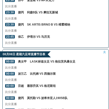
23:30
芬甲
查普斯 VS MP米克力
比分直播
23:30
捷丙
利森B队 VS 摩拉瓦新城
比分直播
23:30
捷丙
SK ARTIS BRNO B VS 维霍维纳
比分直播
23:45
保乙
伊塔尔 VS 马历克
比分直播
08月08日 星期六足球直播节目表
00:00
奥女甲
LASK林兹女足 VS 格拉茨风暴女足
比分直播
00:00
波兰乙
比托姆 VS 西德尔策
比分直播
00:00
芬超
塞那乔其 VS 格尼斯坦
比分直播
00:00
捷丙
莫托勒 VS 波希米亚人1905B队
比分直播