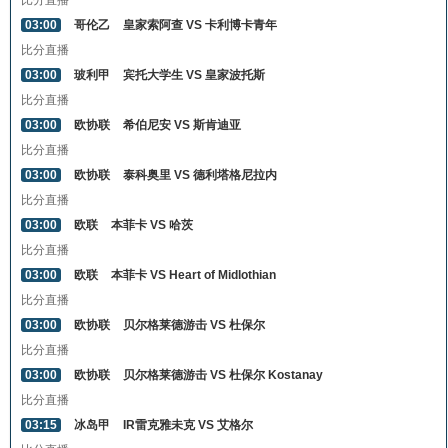
比分直播
03:00
哥伦乙
皇家索阿查 VS 卡利博卡青年
比分直播
03:00
玻利甲
宾托大学生 VS 皇家波托斯
比分直播
03:00
欧协联
希伯尼安 VS 斯肯迪亚
比分直播
03:00
欧协联
泰科奥里 VS 德利塔格尼拉内
比分直播
03:00
欧联
本菲卡 VS 哈茨
比分直播
03:00
欧联
本菲卡 VS Heart of Midlothian
比分直播
03:00
欧协联
贝尔格莱德游击 VS 杜保尔
比分直播
03:00
欧协联
贝尔格莱德游击 VS 杜保尔 Kostanay
比分直播
03:15
冰岛甲
IR雷克雅未克 VS 艾格尔