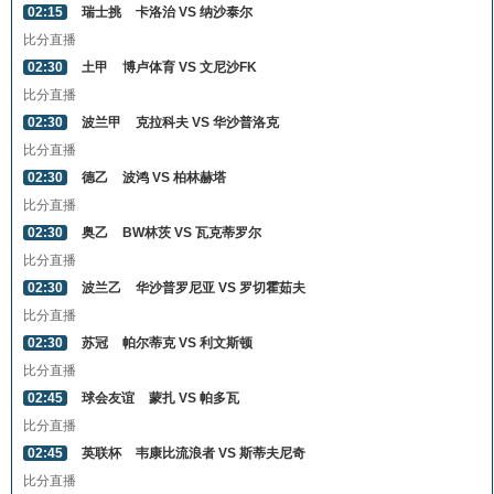
02:15
瑞士挑
卡洛治 VS 纳沙泰尔
比分直播
02:30
土甲
博卢体育 VS 文尼沙FK
比分直播
02:30
波兰甲
克拉科夫 VS 华沙普洛克
比分直播
02:30
德乙
波鸿 VS 柏林赫塔
比分直播
02:30
奥乙
BW林茨 VS 瓦克蒂罗尔
比分直播
02:30
波兰乙
华沙普罗尼亚 VS 罗切霍茹夫
比分直播
02:30
苏冠
帕尔蒂克 VS 利文斯顿
比分直播
02:45
球会友谊
蒙扎 VS 帕多瓦
比分直播
02:45
英联杯
韦康比流浪者 VS 斯蒂夫尼奇
比分直播