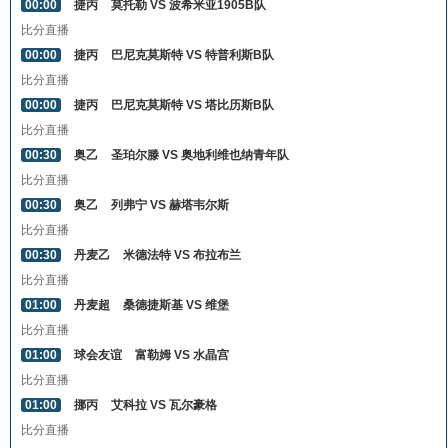
00:00
捷丙
莫托勒 VS 波希米亚1905B队
比分直播
00:00
捷丙
巴尼克莫斯特 VS 特普利斯B队
比分直播
00:00
捷丙
巴尼克莫斯特 VS 塔比历斯B队
比分直播
00:30
奥乙
圣珀尔滕 VS 奥地利维也纳青年队
比分直播
00:30
奥乙
列弗宁 VS 赫塔韦尔斯
比分直播
00:30
丹麦乙
米德法特 VS 布拉布兰
比分直播
01:00
丹麦超
桑德捷斯基 VS 维堡
比分直播
01:00
球会友谊
富勒姆 VS 水晶宫
比分直播
01:00
挪丙
艾科拉 VS 瓦尔豪格
比分直播