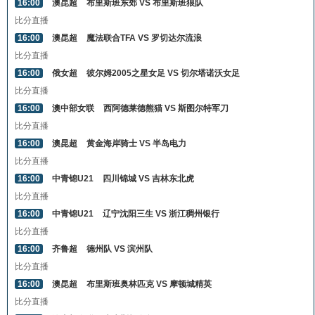
16:00
澳昆超
布里斯班东郊 VS 布里斯班狼队
比分直播
16:00
澳昆超
魔法联合TFA VS 罗切达尔流浪
比分直播
16:00
俄女超
彼尔姆2005之星女足 VS 切尔塔诺沃女足
比分直播
16:00
澳中部女联
西阿德莱德熊猫 VS 斯图尔特军刀
比分直播
16:00
澳昆超
黄金海岸骑士 VS 半岛电力
比分直播
16:00
中青锦U21
四川锦城 VS 吉林东北虎
比分直播
16:00
中青锦U21
辽宁沈阳三生 VS 浙江稠州银行
比分直播
16:00
齐鲁超
德州队 VS 滨州队
比分直播
16:00
澳昆超
布里斯班奥林匹克 VS 摩顿城精英
比分直播