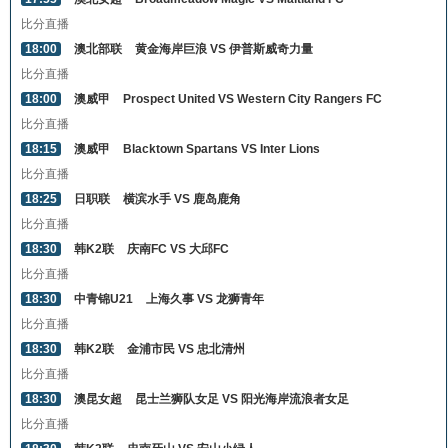
比分直播
18:00
澳北部联
黄金海岸巨浪 VS 伊普斯威奇力量
比分直播
18:00
澳威甲
Prospect United VS Western City Rangers FC
比分直播
18:15
澳威甲
Blacktown Spartans VS Inter Lions
比分直播
18:25
日职联
横滨水手 VS 鹿岛鹿角
比分直播
18:30
韩K2联
庆南FC VS 大邱FC
比分直播
18:30
中青锦U21
上海久事 VS 龙狮青年
比分直播
18:30
韩K2联
金浦市民 VS 忠北清州
比分直播
18:30
澳昆女超
昆士兰狮队女足 VS 阳光海岸流浪者女足
比分直播