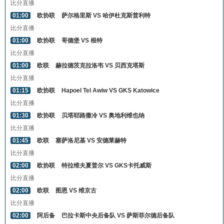
比分直播
01:00
欧协联
萨尔格里斯 VS 哈伊杜克斯普利特
比分直播
01:00
欧协联
哥德堡 VS 根特
比分直播
01:00
欧联
赫拉德茨克拉洛韦 VS 贝西克塔斯
比分直播
01:15
欧协联
Hapoel Tel Awiw VS GKS Katowice
比分直播
01:30
欧协联
贝塔耶路撒冷 VS 奥地利维也纳
比分直播
01:45
欧联
塞萨洛尼基 VS 安德莱赫特
比分直播
02:00
欧协联
特拉维夫夏普尔 VS GKS卡托威斯
比分直播
02:00
欧联
图恩 VS 维京古
比分直播
02:00
阿后备
巴拉卡斯中央后备队 VS 萨斯菲尔德后备队