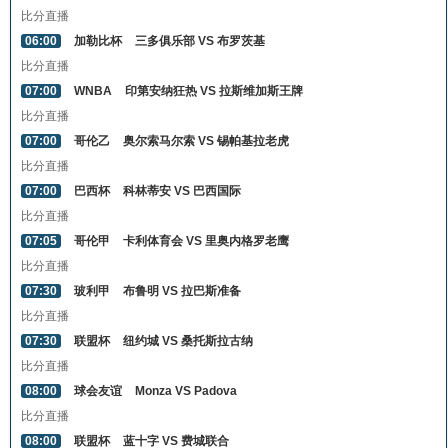
比分直播
06:00
加勒比杯
三多俱乐部 VS 布罗茨基
比分直播
07:00
WNBA
印第安纳狂热 VS 拉斯维加斯王牌
比分直播
07:00
哥伦乙
奥尔索马尔索 VS 锡帕基拉老虎
比分直播
07:00
巴西杯
科林蒂安 VS 巴西国际
比分直播
07:05
哥伦甲
卡利体育会 VS 里奥内格罗老鹰
比分直播
07:30
玻利甲
布鲁明 VS 拉巴斯准备
比分直播
07:30
联盟杯
纽约城 VS 桑托斯拉古纳
比分直播
08:00
球会友谊
Monza VS Padova
比分直播
08:00
联盟杯
蓝十字 VS 费城联合