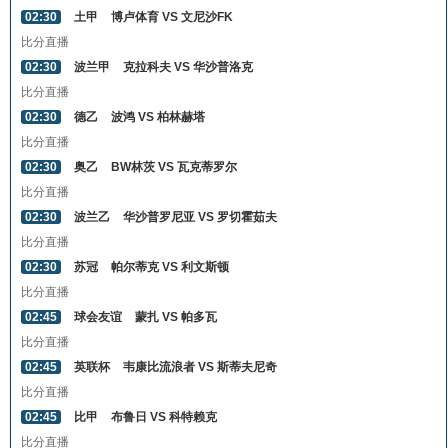
02:30
土甲
博卢体育 VS 文尼沙FK
比分直播
02:30
波兰甲
克拉科夫 VS 华沙普洛克
比分直播
02:30
德乙
波鸿 VS 柏林赫塔
比分直播
02:30
奥乙
BW林茨 VS 瓦克蒂罗尔
比分直播
02:30
波兰乙
华沙普罗尼亚 VS 罗切霍茹夫
比分直播
02:30
苏冠
帕尔蒂克 VS 利文斯顿
比分直播
02:45
球会友谊
蒙扎 VS 帕多瓦
比分直播
02:45
英联杯
韦康比流浪者 VS 斯蒂夫尼奇
比分直播
02:45
比甲
布鲁日 VS 科特赖克
比分直播