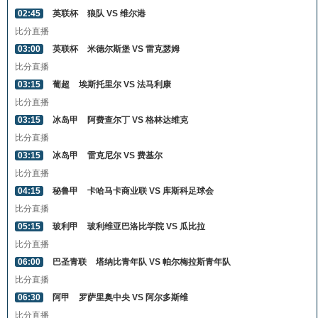
02:45
英联杯
狼队 VS 维尔港
比分直播
03:00
英联杯
米德尔斯堡 VS 雷克瑟姆
比分直播
03:15
葡超
埃斯托里尔 VS 法马利康
比分直播
03:15
冰岛甲
阿费查尔丁 VS 格林达维克
比分直播
03:15
冰岛甲
雷克尼尔 VS 费基尔
比分直播
04:15
秘鲁甲
卡哈马卡商业联 VS 库斯科足球会
比分直播
05:15
玻利甲
玻利维亚巴洛比学院 VS 瓜比拉
比分直播
06:00
巴圣青联
塔纳比青年队 VS 帕尔梅拉斯青年队
比分直播
06:30
阿甲
罗萨里奥中央 VS 阿尔多斯维
比分直播