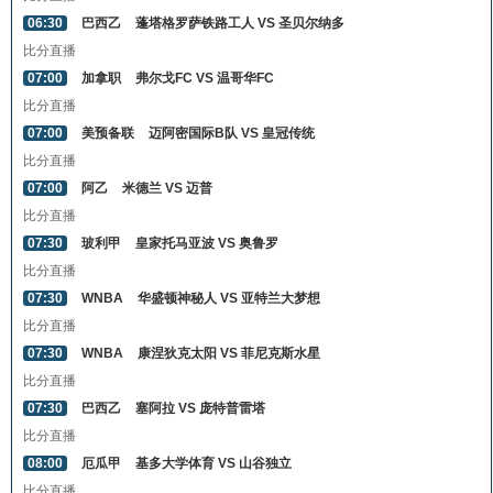
06:30
巴西乙
蓬塔格罗萨铁路工人 VS 圣贝尔纳多
比分直播
07:00
加拿职
弗尔戈FC VS 温哥华FC
比分直播
07:00
美预备联
迈阿密国际B队 VS 皇冠传统
比分直播
07:00
阿乙
米德兰 VS 迈普
比分直播
07:30
玻利甲
皇家托马亚波 VS 奥鲁罗
比分直播
07:30
WNBA
华盛顿神秘人 VS 亚特兰大梦想
比分直播
07:30
WNBA
康涅狄克太阳 VS 菲尼克斯水星
比分直播
07:30
巴西乙
塞阿拉 VS 庞特普雷塔
比分直播
08:00
厄瓜甲
基多大学体育 VS 山谷独立
比分直播