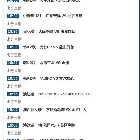
18:30
韩K2联
忠南牙山 VS 安山小绿人
比分直播
18:30
中青锦U21
广东宏远 VS 北京首钢
比分直播
18:30
日职联
大阪钢巴 VS 浦和红钻
比分直播
18:30
韩K2联
龙仁FC VS 釜山偶像
比分直播
18:30
韩K2联
水原三星 VS 金海
比分直播
18:30
韩K2联
华城FC VS 首尔衣恋
比分直播
18:55
澳达超
Hellenic AC VS Casuarina FC
比分直播
19:00
澳西部女联
东珀斯老鹰 VS 金矿巨人
比分直播
19:00
澳达超
海伦斯 VS 卡苏阿利纳
比分直播