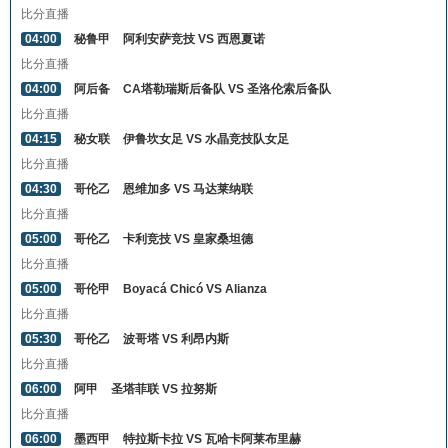
比分直播
04:00
秘鲁甲
阿利安萨竞技 VS 西恩夏诺
比分直播
04:00
阿后备
CA塔勒瑞斯后备队 VS 圣洛伦索后备队
比分直播
04:15
秘女联
伊鲁坎女足 VS 水晶竞技队女足
比分直播
04:30
哥伦乙
恩维加多 VS 马达莱纳联
比分直播
05:00
哥伦乙
卡利竞技 VS 皇家桑坦德
比分直播
05:00
哥伦甲
Boyacá Chicó VS Alianza
比分直播
05:30
哥伦乙
波哥塔 VS 利昂内斯
比分直播
06:00
阿甲
圣塔菲联 VS 拉努斯
比分直播
06:00
墨西甲
特拉斯卡拉 VS 瓦哈卡阿莱布里赫