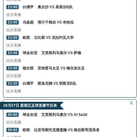
23:00
白俄甲
奥尔沙 VS 高美尔B队
比分直播
23:00
乌兹超
塔什干棉农 VS 布哈拉
比分直播
23:00
欧联
古比斯 VS 克拉约瓦大学
比分直播
23:00
球会友谊
艾里斯利马索尔 VS 萨德
比分直播
23:00
秘女联
亚纳普马女足 VS 梅尔加女足
比分直播
23:30
白俄甲
斯洛尼姆 VS 明斯克B队
比分直播
08月07日 星期五足球直播节目表
00:00
球会友谊
艾里斯利马素尔 VS Al Sadd
比分直播
00:00
欧联
比亚韦斯托克雅盖隆 VS 格拉斯哥流浪者