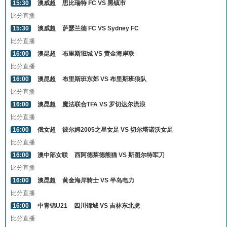
15:30
澳威超
思比瑞特 FC VS 黑镇市
比分直播
15:30
澳威超
萨瑟兰德 FC VS Sydney FC
比分直播
16:00
澳昆超
布里斯班城 VS 黄金海岸联
比分直播
16:00
澳昆超
布里斯班东郊 VS 布里斯班狼队
比分直播
16:00
澳昆超
魔法联合TFA VS 罗切达尔流浪
比分直播
16:00
俄女超
彼尔姆2005之星女足 VS 切尔塔诺沃女足
比分直播
16:00
澳中部女联
西阿德莱德熊猫 VS 斯图尔特军刀
比分直播
16:00
澳昆超
黄金海岸骑士 VS 半岛电力
比分直播
16:00
中青锦U21
四川锦城 VS 吉林东北虎
比分直播