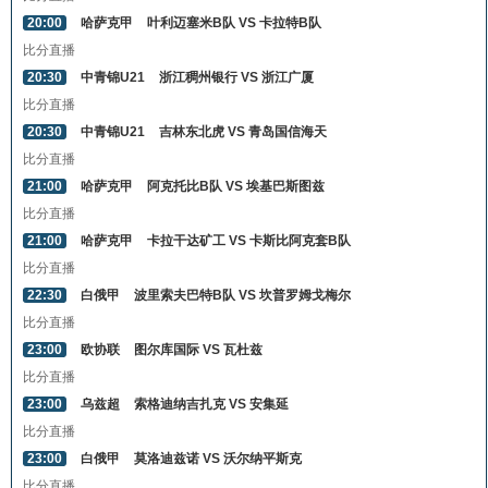
20:00
哈萨克甲
叶利迈塞米B队 VS 卡拉特B队
比分直播
20:30
中青锦U21
浙江稠州银行 VS 浙江广厦
比分直播
20:30
中青锦U21
吉林东北虎 VS 青岛国信海天
比分直播
21:00
哈萨克甲
阿克托比B队 VS 埃基巴斯图兹
比分直播
21:00
哈萨克甲
卡拉干达矿工 VS 卡斯比阿克套B队
比分直播
22:30
白俄甲
波里索夫巴特B队 VS 坎普罗姆戈梅尔
比分直播
23:00
欧协联
图尔库国际 VS 瓦杜兹
比分直播
23:00
乌兹超
索格迪纳吉扎克 VS 安集延
比分直播
23:00
白俄甲
莫洛迪兹诺 VS 沃尔纳平斯克
比分直播