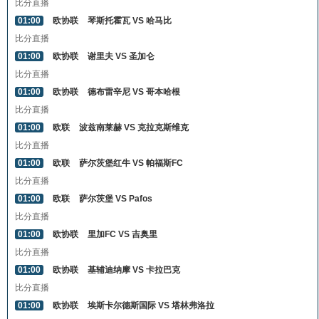
比分直播
01:00
欧协联
琴斯托霍瓦 VS 哈马比
比分直播
01:00
欧协联
谢里夫 VS 圣加仑
比分直播
01:00
欧协联
德布雷辛尼 VS 哥本哈根
比分直播
01:00
欧联
波兹南莱赫 VS 克拉克斯维克
比分直播
01:00
欧联
萨尔茨堡红牛 VS 帕福斯FC
比分直播
01:00
欧联
萨尔茨堡 VS Pafos
比分直播
01:00
欧协联
里加FC VS 吉奥里
比分直播
01:00
欧协联
基辅迪纳摩 VS 卡拉巴克
比分直播
01:00
欧协联
埃斯卡尔德斯国际 VS 塔林弗洛拉