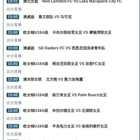
14:55
澳北女超
New Lambton FC VS Lake Macquarie City FC
比分直播
15:00
澳威超
曼立联队 VS 马可尼
比分直播
15:00
欧女锦U18A级
卡布尔彻体育女足 VS 摩顿湾联女足
比分直播
15:00
澳威超
SD Raiders FC VS 西悉尼流浪者青年队
比分直播
15:00
欧女锦U18A级
维吉尼亚联女足 VS 加普FC女足
比分直播
15:00
澳东部女联
北方熊 VS 曼力加海鷹
比分直播
15:00
欧女锦U18A级
格兰奇女足 VS Palm Beach女足
比分直播
15:00
欧女锦U18A级
米切尔顿女足 VS 北湖联女足
比分直播
15:00
欧女锦U18A级
半岛电力女足 VS 洛根利泰柠女足
比分直播