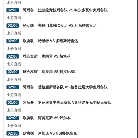
比分直播
02:00
阿后备
拉斐拉竞技后备队 VS 科尔多瓦中央后备队
比分直播
02:00
秘女联
弗拉门戈FBC女足 VS 利马联盟女足
比分直播
02:00
欧协联
特温特 VS 多瑙斯特雷达
比分直播
02:00
球会友谊
摩纳哥 VS 赫塔菲
比分直播
02:00
球会友谊
马拉加 VS 阿拉比SC
比分直播
02:00
阿后备
普拉滕斯后备队 VS 拉普拉塔大学生后备队
比分直播
02:00
阿后备
罗萨里奥中央后备队 VS 科尔多瓦学院后备队
比分直播
02:00
欧协联
阿贾克斯 VS 舒尔本
比分直播
02:30
欧协联
卢加诺 VS NSI鲁纳维克