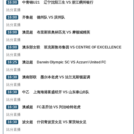
16:00
中青锦U21
辽宁沈阳三生 VS 浙江稠州银行
比分直播
16:00
齐鲁超
德州队 VS 滨州队
比分直播
16:00
澳昆超
布里斯班奥林匹克 VS 摩顿城精英
比分直播
16:00
澳东部女联
班克斯敦布鲁因 VS CENTRE OF EXCELLENCE
比分直播
16:25
澳达超
Darwin Olympic SC VS Azzurri United FC
比分直播
16:30
澳南部联
墨尔本老虎 VS 法兰克斯顿蓝调
比分直播
16:30
中乙
上海海港富盛经开 VS 山东泰山B队
比分直播
16:30
澳威超
FC圣乔治 VS 列治哈特老虎
比分直播
16:30
波女超
什切青波贡女足 VS 莱茨纳女足
比分直播