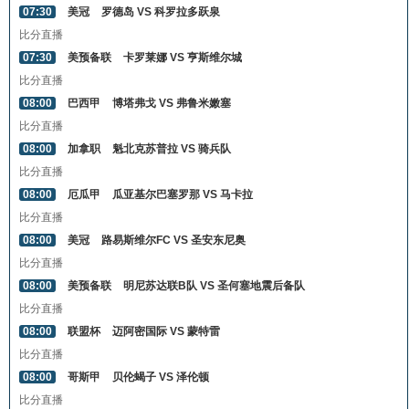
07:30
美冠
罗德岛 VS 科罗拉多跃泉
比分直播
07:30
美预备联
卡罗莱娜 VS 亨斯维尔城
比分直播
08:00
巴西甲
博塔弗戈 VS 弗鲁米嫩塞
比分直播
08:00
加拿职
魁北克苏普拉 VS 骑兵队
比分直播
08:00
厄瓜甲
瓜亚基尔巴塞罗那 VS 马卡拉
比分直播
08:00
美冠
路易斯维尔FC VS 圣安东尼奥
比分直播
08:00
美预备联
明尼苏达联B队 VS 圣何塞地震后备队
比分直播
08:00
联盟杯
迈阿密国际 VS 蒙特雷
比分直播
08:00
哥斯甲
贝伦蝎子 VS 泽伦顿
比分直播