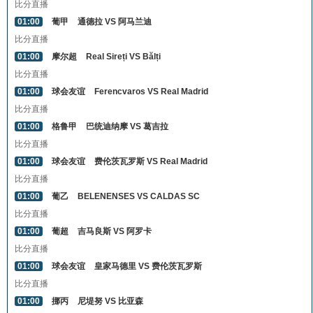
比分直播
01:00
葡甲
通德拉 VS 阿马兰迪
比分直播
01:00
摩尔超
Real Sireți VS Bălți
比分直播
01:00
球会友谊
Ferencvaros VS Real Madrid
比分直播
01:00
格鲁甲
巴统迪纳摩 VS 葛吉拉
比分直播
01:00
球会友谊
费伦茨瓦罗斯 VS Real Madrid
比分直播
01:00
葡乙
BELENENSES VS CALDAS SC
比分直播
01:00
葡超
吉马良斯 VS 阿罗卡
比分直播
01:00
球会友谊
皇家马德里 VS 费伦茨瓦罗斯
比分直播
01:00
挪丙
尼堤努 VS 比亚森