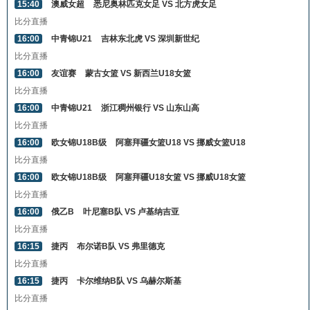
15:40
澳威女超
悉尼奥林匹克女足 VS 北方虎女足
比分直播
16:00
中青锦U21
吉林东北虎 VS 深圳新世纪
比分直播
16:00
友谊赛
蒙古女篮 VS 新西兰U18女篮
比分直播
16:00
中青锦U21
浙江稠州银行 VS 山东山高
比分直播
16:00
欧女锦U18B级
阿塞拜疆女篮U18 VS 挪威女篮U18
比分直播
16:00
欧女锦U18B级
阿塞拜疆U18女篮 VS 挪威U18女篮
比分直播
16:00
俄乙B
叶尼塞B队 VS 卢基纳吉亚
比分直播
16:15
捷丙
布尔诺B队 VS 弗里德克
比分直播
16:15
捷丙
卡尔维纳B队 VS 乌赫尔斯基
比分直播