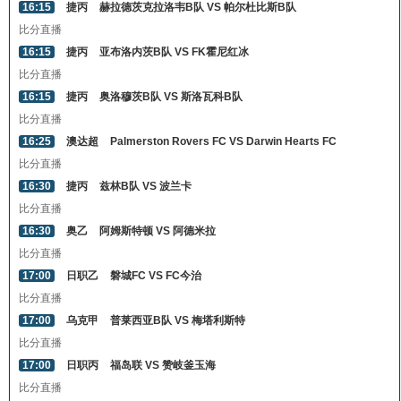
16:15
捷丙
赫拉德茨克拉洛韦B队 VS 帕尔杜比斯B队
比分直播
16:15
捷丙
亚布洛内茨B队 VS FK霍尼红冰
比分直播
16:15
捷丙
奥洛穆茨B队 VS 斯洛瓦科B队
比分直播
16:25
澳达超
Palmerston Rovers FC VS Darwin Hearts FC
比分直播
16:30
捷丙
兹林B队 VS 波兰卡
比分直播
16:30
奥乙
阿姆斯特顿 VS 阿德米拉
比分直播
17:00
日职乙
磐城FC VS FC今治
比分直播
17:00
乌克甲
普莱西亚B队 VS 梅塔利斯特
比分直播
17:00
日职丙
福岛联 VS 赞岐釜玉海
比分直播