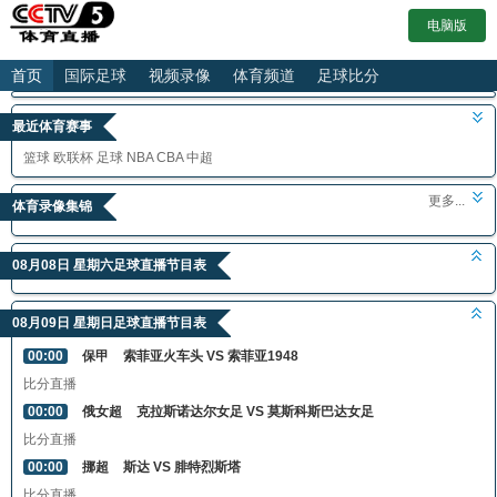
电脑版
首页
国际足球
视频录像
体育频道
足球比分
最近体育赛事
篮球
欧联杯
足球
NBA
CBA
中超
更多...
体育录像集锦
08月08日 星期六足球直播节目表
08月09日 星期日足球直播节目表
00:00
保甲
索菲亚火车头 VS 索菲亚1948
比分直播
00:00
俄女超
克拉斯诺达尔女足 VS 莫斯科斯巴达女足
比分直播
00:00
挪超
斯达 VS 腓特烈斯塔
比分直播