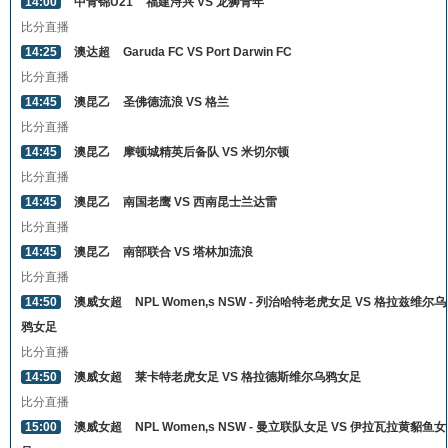
14:00
中青锦U21
福建浔兴 VS 龙狮青年
比分直播
14:25
澳达超
Garuda FC VS Port Darwin FC
比分直播
14:45
澳昆乙
圣佛德流浪 VS 格兰
比分直播
14:45
澳昆乙
摩顿城精英后备队 VS 米切尔顿
比分直播
14:45
澳昆乙
南国老鹰 VS 西南昆士兰达雷
比分直播
14:45
澳昆乙
南部联合 VS 塔林加流浪
比分直播
14:50
澳威女超
NPL Women,s NSW - 列治哈特老虎女足 VS 格拉兹维尔乌
鸦女足
比分直播
14:50
澳威女超
莱卡特老虎女足 VS 格拉德斯维尔乌鸦女足
比分直播
15:00
澳威女超
NPL Women,s NSW - 曼立联队女足 VS 伊拉瓦拉黄貂鱼女