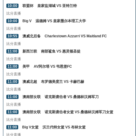
10:00
联盟杯
皇家盐湖城 VS 亚特兰特
比分直播
10:00
Big V
温德姆 VS 皇家墨尔本理工大学
比分直播
10:55
澳威北后备
Charlestown Azzurri VS Maitland FC
比分直播
11:00
新西兰联
南部鲨鱼 VS 惠灵顿圣徒
比分直播
11:00
美甲
AV阿尔塔 VS 韦恩堡FC
比分直播
11:00
澳威北超
布罗德美度兰 VS 卡赫巴赫
比分直播
11:00
澳南部女联
诺克斯袭击者 VS 桑德林汉姆军刀
比分直播
11:00
澳南部女联
诺克斯袭击者女篮 VS 桑德林汉姆军刀女篮
比分直播
11:00
Big V女篮
沃兰代特女篮 VS 布林女篮
比分直播