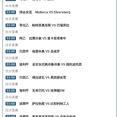
比分直播
03:00
球会友谊
Mallorca VS Elversberg
比分直播
03:00
哥伦乙
帕特里奥坦斯 VS 巴瑞库拉
比分直播
03:00
阿乙
拉费尔拿 VS 查卡里塔青年
比分直播
03:00
巴西甲
格雷米奥 VS 圣保罗
比分直播
03:00
玻利甲
圣安东尼奥布鲁布鲁 VS 国民波托西
比分直播
03:00
巴西乙
维拉诺瓦 VS 累西腓体育
比分直播
03:00
智利甲
瓦奇巴托 VS 埃弗顿VM
比分直播
03:00
波黑甲
萨拉热窝 VS 比耶利纳工人
比分直播
03:00
波黑甲
希罗基布里耶格 VS 史洛加多波