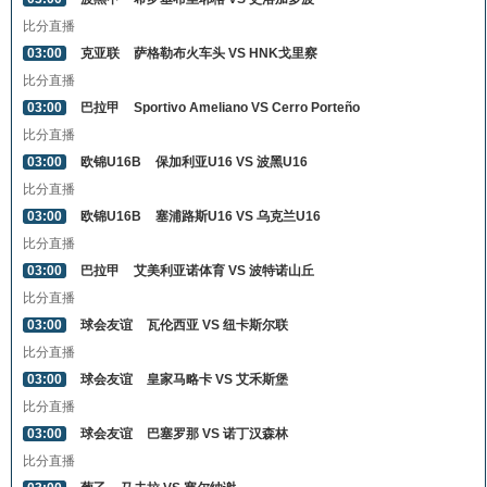
比分直播
03:00
克亚联
萨格勒布火车头 VS HNK戈里察
比分直播
03:00
巴拉甲
Sportivo Ameliano VS Cerro Porteño
比分直播
03:00
欧锦U16B
保加利亚U16 VS 波黑U16
比分直播
03:00
欧锦U16B
塞浦路斯U16 VS 乌克兰U16
比分直播
03:00
巴拉甲
艾美利亚诺体育 VS 波特诺山丘
比分直播
03:00
球会友谊
瓦伦西亚 VS 纽卡斯尔联
比分直播
03:00
球会友谊
皇家马略卡 VS 艾禾斯堡
比分直播
03:00
球会友谊
巴塞罗那 VS 诺丁汉森林
比分直播