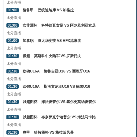
比分直播
01:00
格鲁甲
巴统迪纳摩 VS 加格拉
比分直播
01:00
女非洲杯
科特迪瓦女足 VS 阿尔及利亚女足
比分直播
01:00
加拿职
渥太华竞技 VS HFX流浪者
比分直播
01:30
俄超
莫斯科中央陆军 VS 罗斯托夫
比分直播
01:30
欧锦U16A
格鲁吉亚U16 VS 西班牙U16
比分直播
01:30
欧锦U16A
斯洛文尼亚U16 VS 德国U16
比分直播
01:30
以超图杯
海法夏普尔 VS 基尔史莫纳夏普尔
比分直播
01:30
以超图杯
布奈萨克宁哈普尔 VS 海法马卡比
比分直播
01:30
奥甲
哈特堡格 VS 格拉茨风暴