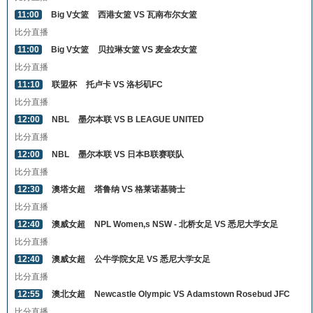
11:00
Big V女篮
西港女篮 VS 瓦南布尔女篮
比分直播
11:00
Big V女篮
贝拉琳女篮 VS 麦金农女篮
比分直播
11:10
联盟杯
托卢卡 VS 洛杉矶FC
比分直播
12:00
NBL
墨尔本联 VS B LEAGUE UNITED
比分直播
12:00
NBL
墨尔本联 VS 日本B联赛联队
比分直播
12:30
澳塔女超
塔鲁纳 VS 格莱诺基骑士
比分直播
12:40
澳威女超
NPL Women,s NSW - 北桥女足 VS 悉尼大学女足
比分直播
12:40
澳威女超
公牛学院女足 VS 悉尼大学女足
比分直播
12:55
澳北女超
Newcastle Olympic VS Adamstown Rosebud JFC
比分直播