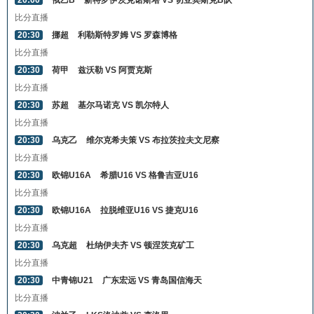
20:00
俄乙B
新特罗伊茨克诺斯塔 VS 切亚宾斯克B队
比分直播
20:30
挪超
利勒斯特罗姆 VS 罗森博格
比分直播
20:30
荷甲
兹沃勒 VS 阿贾克斯
比分直播
20:30
苏超
基尔马诺克 VS 凯尔特人
比分直播
20:30
乌克乙
维尔克希夫策 VS 布拉茨拉夫文尼察
比分直播
20:30
欧锦U16A
希腊U16 VS 格鲁吉亚U16
比分直播
20:30
欧锦U16A
拉脱维亚U16 VS 捷克U16
比分直播
20:30
乌克超
杜纳伊夫齐 VS 顿涅茨克矿工
比分直播
20:30
中青锦U21
广东宏远 VS 青岛国信海天
比分直播