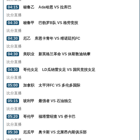
04:15
秘鲁乙
Ada哈恩 VS 拉库巴
比分直播
04:30
秘鲁甲
巴勃罗B队 VS 格劳竞技
比分直播
04:30
厄乙
库恩卡青年 VS 维诺廷托FC
比分直播
04:30
美职业
新英格兰革命 VS 休斯敦迪纳摩
比分直播
04:30
哥伦女足
LD瓜纳雷女足 VS 国民竞技女足
比分直播
05:00
加拿职
太平洋FC VS 多伦多国际
比分直播
05:15
玻利甲
最强者 VS 石油独立
比分直播
05:20
哥伦甲
福塔雷绍查 VS 侨卡巴
比分直播
05:30
厄瓜甲
奥卡斯 VS 北莱昂内斯俱乐部