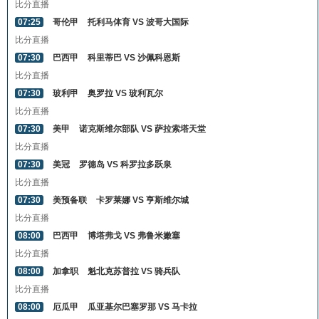
比分直播
07:25
哥伦甲
托利马体育 VS 波哥大国际
比分直播
07:30
巴西甲
科里蒂巴 VS 沙佩科恩斯
比分直播
07:30
玻利甲
奥罗拉 VS 玻利瓦尔
比分直播
07:30
美甲
诺克斯维尔部队 VS 萨拉索塔天堂
比分直播
07:30
美冠
罗德岛 VS 科罗拉多跃泉
比分直播
07:30
美预备联
卡罗莱娜 VS 亨斯维尔城
比分直播
08:00
巴西甲
博塔弗戈 VS 弗鲁米嫩塞
比分直播
08:00
加拿职
魁北克苏普拉 VS 骑兵队
比分直播
08:00
厄瓜甲
瓜亚基尔巴塞罗那 VS 马卡拉