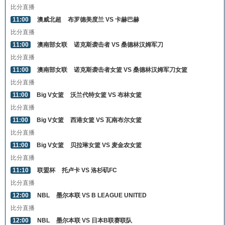
比分直播
11:00
澳威北超
布罗德美度兰 VS 卡赫巴赫
比分直播
11:00
澳南部女联
诺克斯袭击者 VS 桑德林汉姆军刀
比分直播
11:00
澳南部女联
诺克斯袭击者女篮 VS 桑德林汉姆军刀女篮
比分直播
11:00
Big V女篮
沃兰代特女篮 VS 布林女篮
比分直播
11:00
Big V女篮
西港女篮 VS 瓦南布尔女篮
比分直播
11:00
Big V女篮
贝拉琳女篮 VS 麦金农女篮
比分直播
11:10
联盟杯
托卢卡 VS 洛杉矶FC
比分直播
12:00
NBL
墨尔本联 VS B LEAGUE UNITED
比分直播
12:00
NBL
墨尔本联 VS 日本B联赛联队