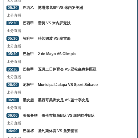
比分直播
05:30
巴西乙
博塔弗戈SP VS 米内罗美洲
比分直播
05:30
巴西甲
雷莫 VS 米内罗竞技
比分直播
05:30
智利甲
科其姆波 VS 塞雷那
比分直播
05:30
巴拉甲
2 de Mayo VS Olimpia
比分直播
05:30
巴拉甲
五月二日体育会 VS 亚松森奥林匹亚
比分直播
06:00
尼拉甲
Municipal Jalapa VS Sport Sébaco
比分直播
06:00
墨女超
墨西哥美洲女足 VS 蓝十字女足
比分直播
06:00
美预备联
哥伦布机员B队 VS 纽约红牛B队
比分直播
06:00
巴圣杯
圣约斯体育 VS 圣安德雷