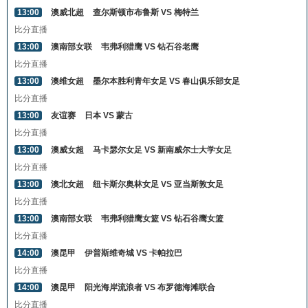
13:00
澳威北超
查尔斯顿市布鲁斯 VS 梅特兰
比分直播
13:00
澳南部女联
韦弗利猎鹰 VS 钻石谷老鹰
比分直播
13:00
澳维女超
墨尔本胜利青年女足 VS 春山俱乐部女足
比分直播
13:00
友谊赛
日本 VS 蒙古
比分直播
13:00
澳威女超
马卡瑟尔女足 VS 新南威尔士大学女足
比分直播
13:00
澳北女超
纽卡斯尔奥林女足 VS 亚当斯敦女足
比分直播
13:00
澳南部女联
韦弗利猎鹰女篮 VS 钻石谷鹰女篮
比分直播
14:00
澳昆甲
伊普斯维奇城 VS 卡帕拉巴
比分直播
14:00
澳昆甲
阳光海岸流浪者 VS 布罗德海滩联合
比分直播