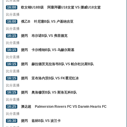
比分直播
16:00
欧女锦U18B级
阿塞拜疆U18女篮 VS 挪威U18女篮
比分直播
16:00
俄乙B
叶尼塞B队 VS 卢基纳吉亚
比分直播
16:15
捷丙
布尔诺B队 VS 弗里德克
比分直播
16:15
捷丙
卡尔维纳B队 VS 乌赫尔斯基
比分直播
16:15
捷丙
赫拉德茨克拉洛韦B队 VS 帕尔杜比斯B队
比分直播
16:15
捷丙
亚布洛内茨B队 VS FK霍尼红冰
比分直播
16:15
捷丙
奥洛穆茨B队 VS 斯洛瓦科B队
比分直播
16:25
澳达超
Palmerston Rovers FC VS Darwin Hearts FC
比分直播
16:30
捷丙
兹林B队 VS 波兰卡