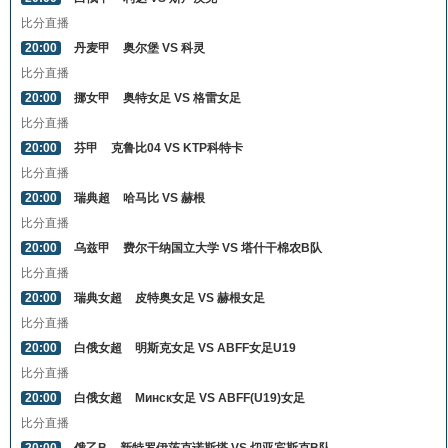
比分直播
20:00
丹麦甲
奥尔堡 VS 科灵
比分直播
20:00
挪女甲
奥特女足 VS 格雷女足
比分直播
20:00
芬甲
克鲁比04 VS KTP科特卡
比分直播
20:00
瑞典超
哈马比 VS 赫根
比分直播
20:00
乌兹甲
费尔干纳国立大学 VS 塔什干棉农B队
比分直播
20:00
瑞典女超
皮特奥女足 VS 赫根女足
比分直播
20:00
白俄女超
明斯克女足 VS ABFF女足U19
比分直播
20:00
白俄女超
Минск女足 VS ABFF(U19)女足
比分直播