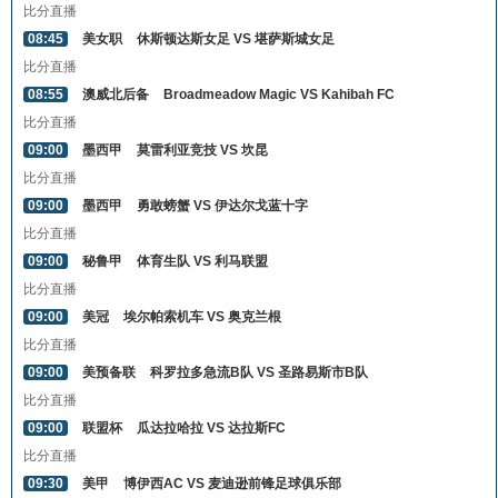
比分直播
08:45
美女职
休斯顿达斯女足 VS 堪萨斯城女足
比分直播
08:55
澳威北后备
Broadmeadow Magic VS Kahibah FC
比分直播
09:00
墨西甲
莫雷利亚竞技 VS 坎昆
比分直播
09:00
墨西甲
勇敢螃蟹 VS 伊达尔戈蓝十字
比分直播
09:00
秘鲁甲
体育生队 VS 利马联盟
比分直播
09:00
美冠
埃尔帕索机车 VS 奥克兰根
比分直播
09:00
美预备联
科罗拉多急流B队 VS 圣路易斯市B队
比分直播
09:00
联盟杯
瓜达拉哈拉 VS 达拉斯FC
比分直播
09:30
美甲
博伊西AC VS 麦迪逊前锋足球俱乐部