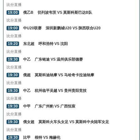
比分直播
19:00
俄乙B
切列波韦茨 VS 莫斯科斯巴达B队
比分直播
19:00
中U20联赛
深圳新鹏城U20 VS 陕西联合U20
比分直播
19:20
东北超
呼和浩特 VS 沈阳
比分直播
19:30
中乙
广东铭途 VS 温州俱乐部德赛
比分直播
19:30
俄超
莫斯科迪纳摩 VS 马哈奇卡拉迪纳摩
比分直播
19:30
中乙
杭州临平吴越 VS 贵州贵阳竞技
比分直播
19:30
中甲
广东广州豹 VS 广西恒宸
比分直播
19:30
俄女超
莫斯科火车头女足 VS 莫斯科中央陆军女足
比分直播
19:30
比甲
根特 VS 梅赫伦