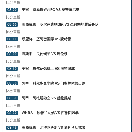
比分直播
08:00
美冠
路易斯维尔FC VS 圣安东尼奥
比分直播
08:00
美预备联
明尼苏达联B队 VS 圣何塞地震后备队
比分直播
08:00
联盟杯
迈阿密国际 VS 蒙特雷
比分直播
08:00
哥斯甲
贝伦蝎子 VS 泽伦顿
比分直播
08:30
美冠
塔尔萨钻机工 VS 底特律城
比分直播
08:30
阿甲
科尔多瓦学院 VS 门多萨体操击剑
比分直播
08:30
阿甲
阿根廷独立 VS 普拉滕斯
比分直播
08:30
WNBA
波特兰火焰 VS 西雅图风暴
比分直播
08:45
美预备联
北得克萨斯 VS 塔科马反抗者