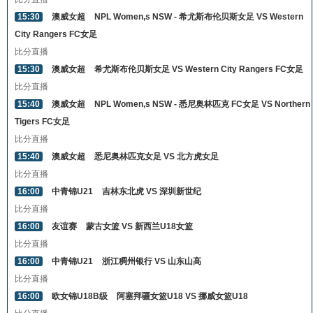
15:30
澳威女超
NPL Women,s NSW - 希尤斯布伦贝斯女足 VS Western
City Rangers FC女足
比分直播
15:30
澳威女超
希尤斯布伦贝斯女足 VS Western City Rangers FC女足
比分直播
15:40
澳威女超
NPL Women,s NSW - 悉尼奥林匹克 FC女足 VS Northern
Tigers FC女足
比分直播
15:40
澳威女超
悉尼奥林匹克女足 VS 北方虎女足
比分直播
16:00
中青锦U21
吉林东北虎 VS 深圳新世纪
比分直播
16:00
友谊赛
蒙古女篮 VS 新西兰U18女篮
比分直播
16:00
中青锦U21
浙江稠州银行 VS 山东山高
比分直播
16:00
欧女锦U18B级
阿塞拜疆女篮U18 VS 挪威女篮U18