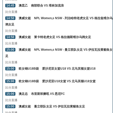
14:45
澳昆乙
南部联合 VS 塔林加流浪
比分直播
14:50
澳威女超
NPL Women,s NSW - 列治哈特老虎女足 VS 格拉兹维尔乌
鸦女足
比分直播
14:50
澳威女超
莱卡特老虎女足 VS 格拉德斯维尔乌鸦女足
比分直播
15:00
澳威女超
NPL Women,s NSW - 曼立联队女足 VS 伊拉瓦拉黄貂鱼女
足
比分直播
15:00
欧女锦U18B级
爱沙尼亚女篮U18 VS 北马其顿女篮U18
比分直播
15:00
欧女锦U18B级
爱沙尼亚U18女篮 VS 北马其顿U18女篮
比分直播
15:00
澳足总
布里斯班狮吼 VS 悉尼FC
比分直播
15:00
澳威女超
曼立联队女足 VS 伊拉瓦拉黄貂鱼女足
比分直播