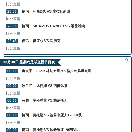
比分直播
23:30
捷丙
利森B队 VS 摩拉瓦新城
比分直播
23:30
捷丙
SK ARTIS BRNO B VS 维霍维纳
比分直播
23:45
保乙
伊塔尔 VS 马历克
比分直播
08月08日 星期六足球直播节目表
00:00
奥女甲
LASK林兹女足 VS 格拉茨风暴女足
比分直播
00:00
波兰乙
比托姆 VS 西德尔策
比分直播
00:00
芬超
塞那乔其 VS 格尼斯坦
比分直播
00:00
捷丙
莫托勒 VS 波希米亚人1905B队
比分直播
00:00
捷丙
莫托勒 VS 波希米亚1905B队