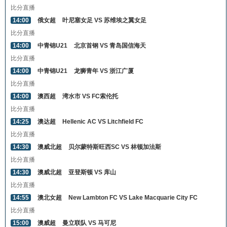
比分直播
14:00
俄女超
叶尼塞女足 VS 苏维埃之翼女足
比分直播
14:00
中青锦U21
北京首钢 VS 青岛国信海天
比分直播
14:00
中青锦U21
龙狮青年 VS 浙江广厦
比分直播
14:00
澳西超
湾水市 VS FC索伦托
比分直播
14:25
澳达超
Hellenic AC VS Litchfield FC
比分直播
14:30
澳威北超
贝尔蒙特斯旺西SC VS 林顿加法斯
比分直播
14:30
澳威北超
亚登斯顿 VS 库山
比分直播
14:55
澳北女超
New Lambton FC VS Lake Macquarie City FC
比分直播
15:00
澳威超
曼立联队 VS 马可尼