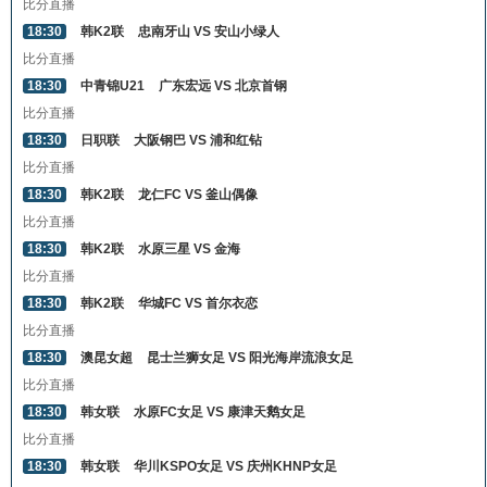
比分直播
18:30
韩K2联
忠南牙山 VS 安山小绿人
比分直播
18:30
中青锦U21
广东宏远 VS 北京首钢
比分直播
18:30
日职联
大阪钢巴 VS 浦和红钻
比分直播
18:30
韩K2联
龙仁FC VS 釜山偶像
比分直播
18:30
韩K2联
水原三星 VS 金海
比分直播
18:30
韩K2联
华城FC VS 首尔衣恋
比分直播
18:30
澳昆女超
昆士兰狮女足 VS 阳光海岸流浪女足
比分直播
18:30
韩女联
水原FC女足 VS 康津天鹅女足
比分直播
18:30
韩女联
华川KSPO女足 VS 庆州KHNP女足