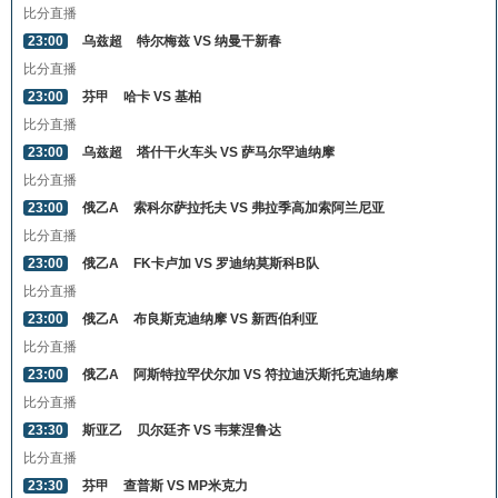
比分直播
23:00
乌兹超
特尔梅兹 VS 纳曼干新春
比分直播
23:00
芬甲
哈卡 VS 基柏
比分直播
23:00
乌兹超
塔什干火车头 VS 萨马尔罕迪纳摩
比分直播
23:00
俄乙A
索科尔萨拉托夫 VS 弗拉季高加索阿兰尼亚
比分直播
23:00
俄乙A
FK卡卢加 VS 罗迪纳莫斯科B队
比分直播
23:00
俄乙A
布良斯克迪纳摩 VS 新西伯利亚
比分直播
23:00
俄乙A
阿斯特拉罕伏尔加 VS 符拉迪沃斯托克迪纳摩
比分直播
23:30
斯亚乙
贝尔廷齐 VS 韦莱涅鲁达
比分直播
23:30
芬甲
查普斯 VS MP米克力