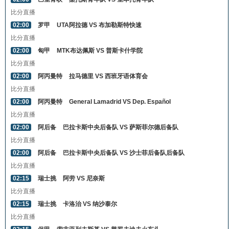
比分直播
02:00
罗甲
UTA阿拉德 VS 布加勒斯特快速
比分直播
02:00
匈甲
MTK布达佩斯 VS 普斯卡什学院
比分直播
02:00
阿丙曼特
拉马德里 VS 西班牙语体育会
比分直播
02:00
阿丙曼特
General Lamadrid VS Dep. Español
比分直播
02:00
阿后备
巴拉卡斯中央后备队 VS 萨斯菲尔德后备队
比分直播
02:00
阿后备
巴拉卡斯中央后备队 VS 沙士菲后备队后备队
比分直播
02:15
瑞士挑
阿劳 VS 尼奈斯
比分直播
02:15
瑞士挑
卡洛治 VS 纳沙泰尔
比分直播