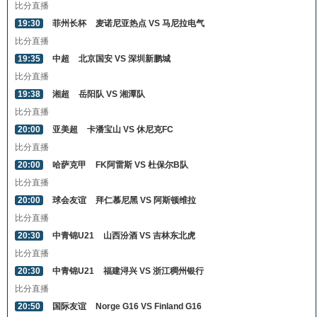
比分直播
19:30
菲州长杯
麦诺尼亚热点 VS 马尼拉电气
比分直播
19:35
中超
北京国安 VS 深圳新鹏城
比分直播
19:38
湘超
岳阳队 VS 湘潭队
比分直播
20:00
亚美超
卡潘宝山 VS 休尼克FC
比分直播
20:00
哈萨克甲
FK阿雷斯 VS 杜保尔B队
比分直播
20:00
球会友谊
拜仁慕尼黑 VS 阿斯顿维拉
比分直播
20:30
中青锦U21
山西汾酒 VS 吉林东北虎
比分直播
20:30
中青锦U21
福建浔兴 VS 浙江稠州银行
比分直播
20:50
国际友谊
Norge G16 VS Finland G16