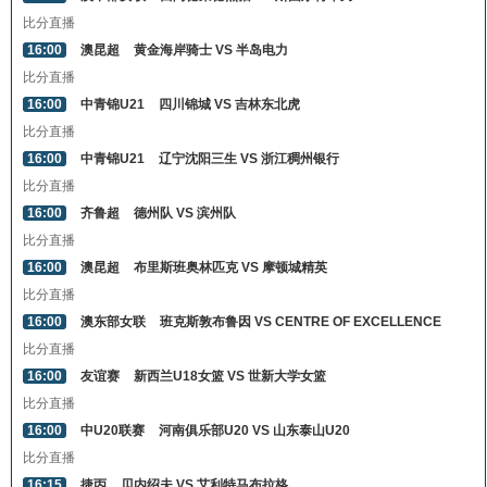
比分直播
16:00
澳昆超
黄金海岸骑士 VS 半岛电力
比分直播
16:00
中青锦U21
四川锦城 VS 吉林东北虎
比分直播
16:00
中青锦U21
辽宁沈阳三生 VS 浙江稠州银行
比分直播
16:00
齐鲁超
德州队 VS 滨州队
比分直播
16:00
澳昆超
布里斯班奥林匹克 VS 摩顿城精英
比分直播
16:00
澳东部女联
班克斯敦布鲁因 VS CENTRE OF EXCELLENCE
比分直播
16:00
友谊赛
新西兰U18女篮 VS 世新大学女篮
比分直播
16:00
中U20联赛
河南俱乐部U20 VS 山东泰山U20
比分直播
16:15
捷丙
贝内绍夫 VS 艾利特马布拉格