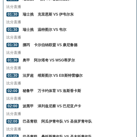
比分直播
01:30
瑞士挑
克里恩斯 VS 伊韦尔东
比分直播
01:30
瑞士挑
温特图尔 VS 韦尔
比分直播
01:30
挪丙
卡尔伯纳联盟 VS 康尼鲁德
比分直播
01:30
奥甲
阿尔塔奇 VS WSG蒂罗尔
比分直播
01:30
法罗超
维斯图尔 VS EB斯特雷穆尔
比分直播
02:00
秘鲁甲
万卡约体育 VS 洛斯香卡斯
比分直播
02:00
波黑甲
泽列兹尼察 VS 巴尼亚卢卡
比分直播
02:00
巴圣青联
阿瓜伊青年队 VS 圣保罗青年队
比分直播
02:00
巴圣青联
桑托斯青年队 VS 圣本托青年队