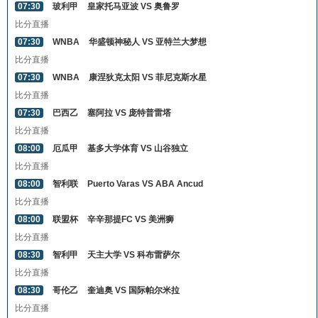
07:30
玻利甲
皇家托马亚波 VS 奥鲁罗
比分直播
07:30
WNBA
华盛顿神秘人 VS 亚特兰大梦想
比分直播
07:30
WNBA
康涅狄克太阳 VS 菲尼克斯水星
比分直播
07:30
巴西乙
塞阿拉 VS 庞特普雷塔
比分直播
08:00
厄瓜甲
基多大学体育 VS 山谷独立
比分直播
08:00
智利联
Puerto Varas VS ABA Ancud
比分直播
08:00
联盟杯
辛辛那提FC VS 美洲狮
比分直播
08:30
智利甲
天主大学 VS 科布雷萨尔
比分直播
08:30
哥伦乙
奎迪奥 VS 国际帕尔米拉
比分直播