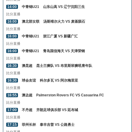
14:00
中青锦U21
山东山高 VS 辽宁沈阳三生
比分直播
16:00
澳北部女联
汤斯维尔火力 VS 麦基陨石
比分直播
16:00
中青锦U21
浙江广厦 VS 新疆广汇
比分直播
16:00
中青锦U21
青岛国信海天 VS 天津荣钢
比分直播
16:30
澳昆超
昆士兰狮队 VS 布里斯班狮吼青年队
比分直播
16:30
球会友谊
科尔多瓦 VS 阿尔梅里亚
比分直播
16:55
澳达超
Palmerston Rovers FC VS Casuarina FC
比分直播
17:00
不丹超
齐朗足球俱乐部 VS 廷布城
比分直播
17:15
菲州长杯
泰丰吉普 VS 公路勇士