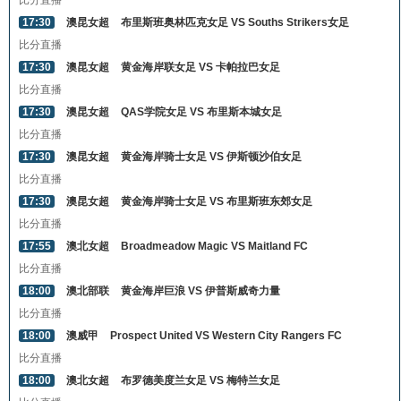
比分直播
17:30
澳昆女超
布里斯班奥林匹克女足 VS Souths Strikers女足
比分直播
17:30
澳昆女超
黄金海岸联女足 VS 卡帕拉巴女足
比分直播
17:30
澳昆女超
QAS学院女足 VS 布里斯本城女足
比分直播
17:30
澳昆女超
黄金海岸骑士女足 VS 伊斯顿沙伯女足
比分直播
17:30
澳昆女超
黄金海岸骑士女足 VS 布里斯班东郊女足
比分直播
17:55
澳北女超
Broadmeadow Magic VS Maitland FC
比分直播
18:00
澳北部联
黄金海岸巨浪 VS 伊普斯威奇力量
比分直播
18:00
澳威甲
Prospect United VS Western City Rangers FC
比分直播
18:00
澳北女超
布罗德美度兰女足 VS 梅特兰女足