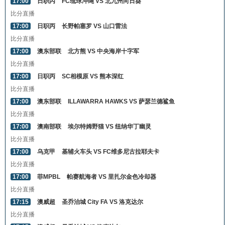
17:00
日职丙
FC琉球冲绳 VS 北九州向日葵
比分直播
17:00
日职丙
长野帕塞罗 VS 山口雷法
比分直播
17:00
澳东部联
北方熊 VS 中央海岸十字军
比分直播
17:00
日职丙
SC相模原 VS 熊本深红
比分直播
17:00
澳东部联
ILLAWARRA HAWKS VS 萨瑟兰德鲨鱼
比分直播
17:00
澳南部联
埃尔特姆野猫 VS 纽纳华丁幽灵
比分直播
17:00
乌克甲
基辅火车头 VS FC维多尼古拉耶夫卡
比分直播
17:00
菲MPBL
帕赛航海者 VS 里扎尔金色冷却器
比分直播
17:15
澳威超
圣乔治城 City FA VS 洛克达尔
比分直播