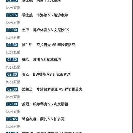
02:15
瑞士挑
阿劳 VS 尼奈斯
比分直播
02:15
瑞士挑
卡洛治 VS 纳沙泰尔
比分直播
02:30
土甲
博卢体育 VS 文尼沙FK
比分直播
02:30
波兰甲
克拉科夫 VS 华沙普洛克
比分直播
02:30
德乙
波鸿 VS 柏林赫塔
比分直播
02:30
奥乙
BW林茨 VS 瓦克蒂罗尔
比分直播
02:30
波兰乙
华沙普罗尼亚 VS 罗切霍茹夫
比分直播
02:30
苏冠
帕尔蒂克 VS 利文斯顿
比分直播
02:45
球会友谊
蒙扎 VS 帕多瓦
比分直播