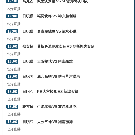
17:30
乌克乙
佩里沃罗格 VS SC波尔塔瓦B队
比分直播
18:00
日职联
福冈黄蜂 VS 神户胜利船
比分直播
18:00
日职联
名古屋鲸鱼 VS 清水心跳
比分直播
18:00
俄女超
莫斯科迪纳摩女足 VS 罗斯托夫女足
比分直播
18:00
日职联
大阪樱花 VS 冈山绿雉
比分直播
18:00
日职丙
鹿儿岛联 VS 群马草津温泉
比分直播
18:00
日职乙
RB大宫松鼠 VS 新潟天鹅
比分直播
18:00
蒙古超
伊尔赤姆 VS 霍尔奥马克
比分直播
18:00
日职乙
大分三神 VS 湘南丽海
比分直播