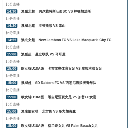
比分直播
14:30
澳威北超
贝尔蒙特斯旺西SC VS 林顿加法斯
比分直播
14:30
澳威北超
亚登斯顿 VS 库山
比分直播
14:55
澳北女超
New Lambton FC VS Lake Macquarie City FC
比分直播
15:00
澳威超
曼立联队 VS 马可尼
比分直播
15:00
欧女锦U18A级
卡布尔彻体育女足 VS 摩顿湾联女足
比分直播
15:00
澳威超
SD Raiders FC VS 西悉尼流浪者青年队
比分直播
15:00
欧女锦U18A级
维吉尼亚联女足 VS 加普FC女足
比分直播
15:00
澳东部女联
北方熊 VS 曼力加海鷹
比分直播
15:00
欧女锦U18A级
格兰奇女足 VS Palm Beach女足