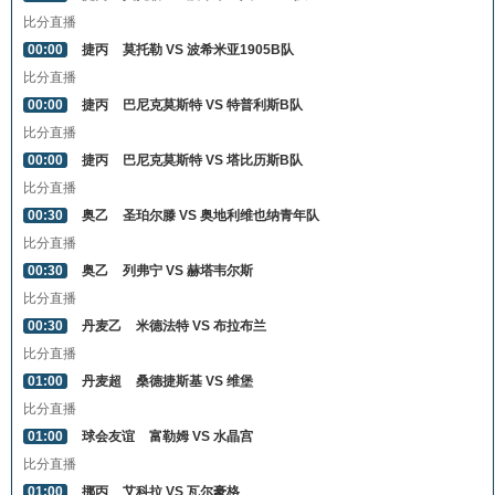
比分直播
00:00
捷丙
莫托勒 VS 波希米亚1905B队
比分直播
00:00
捷丙
巴尼克莫斯特 VS 特普利斯B队
比分直播
00:00
捷丙
巴尼克莫斯特 VS 塔比历斯B队
比分直播
00:30
奥乙
圣珀尔滕 VS 奥地利维也纳青年队
比分直播
00:30
奥乙
列弗宁 VS 赫塔韦尔斯
比分直播
00:30
丹麦乙
米德法特 VS 布拉布兰
比分直播
01:00
丹麦超
桑德捷斯基 VS 维堡
比分直播
01:00
球会友谊
富勒姆 VS 水晶宫
比分直播
01:00
挪丙
艾科拉 VS 瓦尔豪格