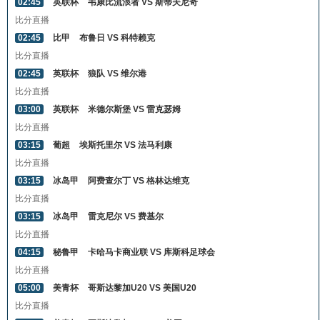
02:45
英联杯
韦康比流浪者 VS 斯蒂夫尼奇
比分直播
02:45
比甲
布鲁日 VS 科特赖克
比分直播
02:45
英联杯
狼队 VS 维尔港
比分直播
03:00
英联杯
米德尔斯堡 VS 雷克瑟姆
比分直播
03:15
葡超
埃斯托里尔 VS 法马利康
比分直播
03:15
冰岛甲
阿费查尔丁 VS 格林达维克
比分直播
03:15
冰岛甲
雷克尼尔 VS 费基尔
比分直播
04:15
秘鲁甲
卡哈马卡商业联 VS 库斯科足球会
比分直播
05:00
美青杯
哥斯达黎加U20 VS 美国U20
比分直播