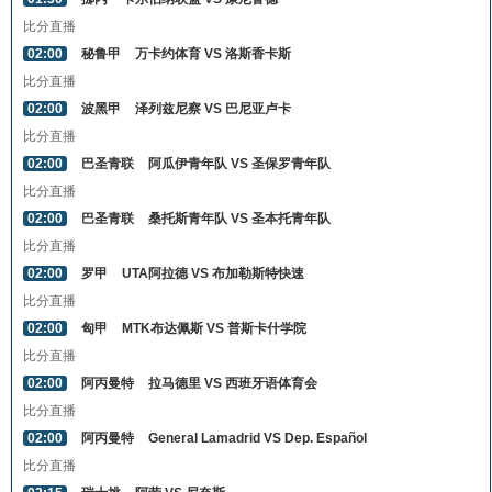
比分直播
02:00
秘鲁甲
万卡约体育 VS 洛斯香卡斯
比分直播
02:00
波黑甲
泽列兹尼察 VS 巴尼亚卢卡
比分直播
02:00
巴圣青联
阿瓜伊青年队 VS 圣保罗青年队
比分直播
02:00
巴圣青联
桑托斯青年队 VS 圣本托青年队
比分直播
02:00
罗甲
UTA阿拉德 VS 布加勒斯特快速
比分直播
02:00
匈甲
MTK布达佩斯 VS 普斯卡什学院
比分直播
02:00
阿丙曼特
拉马德里 VS 西班牙语体育会
比分直播
02:00
阿丙曼特
General Lamadrid VS Dep. Español
比分直播