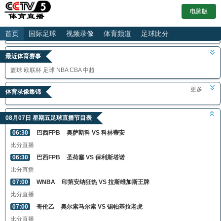
电脑版
首页
国际足球
视频录像
体育频道
足球比分
最近体育赛事
篮球
欧联杯
足球
NBA
CBA
中超
更多...
体育录像集锦
08月07日 星期五足球直播节目表
06:30
巴西FPB
奥萨斯科 VS 科林蒂安
比分直播
06:30
巴西FPB
圣荷塞 VS 保利斯塔诺
比分直播
07:00
WNBA
印第安纳狂热 VS 拉斯维加斯王牌
比分直播
07:00
哥伦乙
奥尔索马尔索 VS 锡帕基拉老虎
比分直播