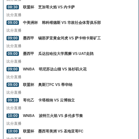
08:30
联盟杯
芝加哥火焰 VS 内卡萨
比分直播
09:00
中美洲杯
韩科维德斯 VS 市政社会体育俱乐部
比分直播
09:00
墨西甲
锡那罗亚黄金河虎 VS 萨卡特卡斯矿工
比分直播
09:00
墨西甲
瓜达拉哈拉大学黑狮 VS UAT走鹃
比分直播
09:00
WNBA
明尼苏达山猫 VS 洛杉矶火花
比分直播
09:00
联盟杯
奥斯汀FC VS 蒂华纳
比分直播
09:10
哥伦乙
卡塔根纳 VS 云博独立
比分直播
10:00
WNBA
波特兰火焰 VS 多伦多节奏
比分直播
10:00
联盟杯
墨西哥美洲 VS 圣地亚哥FC