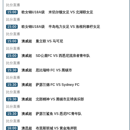
比分直播
15:00
欧女锦U18A级
米切尔顿女足 VS 北湖联女足
比分直播
15:00
欧女锦U18A级
半岛电力女足 VS 洛根利泰柠女足
比分直播
15:00
澳威超
曼立联 VS 马可尼
比分直播
15:00
澳威超
SD公鹿FC VS 西悉尼流浪者青年队
比分直播
15:30
澳威超
思比瑞特 FC VS 黑镇市
比分直播
15:30
澳威超
萨瑟兰德 FC VS Sydney FC
比分直播
15:30
澳威超
北部精神 VS 黑镇市足球俱乐部
比分直播
15:30
澳威超
萨瑟兰鲨鱼 VS 悉尼FC青年队
比分直播
16:00
澳昆超
布里斯班城 VS 黄金海岸联