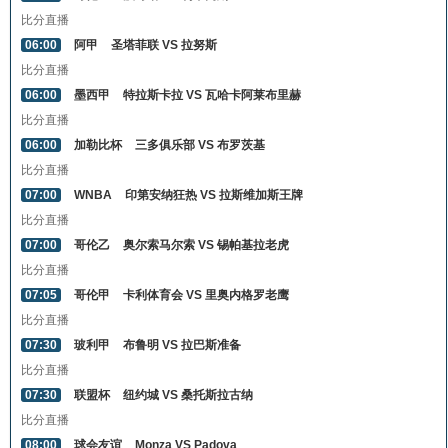
比分直播
06:00
阿甲
圣塔菲联 VS 拉努斯
比分直播
06:00
墨西甲
特拉斯卡拉 VS 瓦哈卡阿莱布里赫
比分直播
06:00
加勒比杯
三多俱乐部 VS 布罗茨基
比分直播
07:00
WNBA
印第安纳狂热 VS 拉斯维加斯王牌
比分直播
07:00
哥伦乙
奥尔索马尔索 VS 锡帕基拉老虎
比分直播
07:05
哥伦甲
卡利体育会 VS 里奥内格罗老鹰
比分直播
07:30
玻利甲
布鲁明 VS 拉巴斯准备
比分直播
07:30
联盟杯
纽约城 VS 桑托斯拉古纳
比分直播
08:00
球会友谊
Monza VS Padova