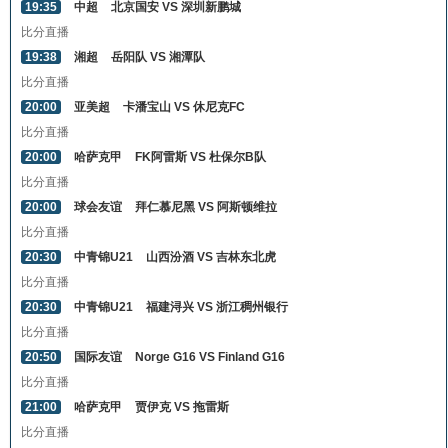
19:35
中超
北京国安 VS 深圳新鹏城
比分直播
19:38
湘超
岳阳队 VS 湘潭队
比分直播
20:00
亚美超
卡潘宝山 VS 休尼克FC
比分直播
20:00
哈萨克甲
FK阿雷斯 VS 杜保尔B队
比分直播
20:00
球会友谊
拜仁慕尼黑 VS 阿斯顿维拉
比分直播
20:30
中青锦U21
山西汾酒 VS 吉林东北虎
比分直播
20:30
中青锦U21
福建浔兴 VS 浙江稠州银行
比分直播
20:50
国际友谊
Norge G16 VS Finland G16
比分直播
21:00
哈萨克甲
贾伊克 VS 拖雷斯
比分直播