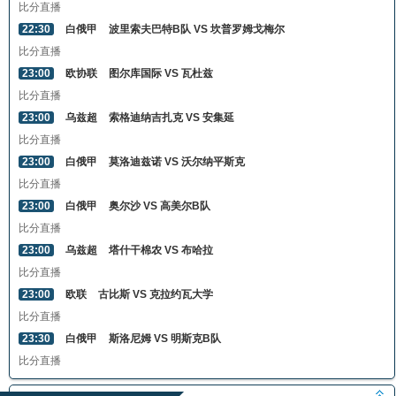
比分直播
22:30
白俄甲
波里索夫巴特B队 VS 坎普罗姆戈梅尔
比分直播
23:00
欧协联
图尔库国际 VS 瓦杜兹
比分直播
23:00
乌兹超
索格迪纳吉扎克 VS 安集延
比分直播
23:00
白俄甲
莫洛迪兹诺 VS 沃尔纳平斯克
比分直播
23:00
白俄甲
奥尔沙 VS 高美尔B队
比分直播
23:00
乌兹超
塔什干棉农 VS 布哈拉
比分直播
23:00
欧联
古比斯 VS 克拉约瓦大学
比分直播
23:30
白俄甲
斯洛尼姆 VS 明斯克B队
比分直播