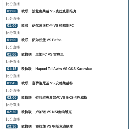
比分直播
01:00
欧联
波兹南莱赫 VS 克拉克斯维克
比分直播
01:00
欧联
萨尔茨堡红牛 VS 帕福斯FC
比分直播
01:00
欧联
萨尔茨堡 VS Pafos
比分直播
01:00
欧协联
里加FC VS 吉奥里
比分直播
01:15
欧协联
Hapoel Tel Awiw VS GKS Katowice
比分直播
01:45
欧联
塞萨洛尼基 VS 安德莱赫特
比分直播
02:00
欧协联
特拉维夫夏普尔 VS GKS卡托威斯
比分直播
02:30
欧协联
卢加诺 VS NSI鲁纳维克
比分直播
02:30
欧协联
布拉加 VS 明斯克迪纳摩