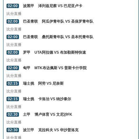
02:00
波黑甲
泽列兹尼察 VS 巴尼亚卢卡
比分直播
02:00
巴圣青联
阿瓜伊青年队 VS 圣保罗青年队
比分直播
02:00
巴圣青联
桑托斯青年队 VS 圣本托青年队
比分直播
02:00
罗甲
UTA阿拉德 VS 布加勒斯特快速
比分直播
02:00
匈甲
MTK布达佩斯 VS 普斯卡什学院
比分直播
02:15
瑞士挑
阿劳 VS 尼奈斯
比分直播
02:15
瑞士挑
卡洛治 VS 纳沙泰尔
比分直播
02:30
土甲
博卢体育 VS 文尼沙FK
比分直播
02:30
波兰甲
克拉科夫 VS 华沙普洛克
比分直播