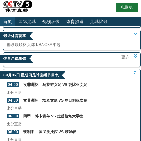
电脑版
首页
国际足球
视频录像
体育频道
足球比分
最近体育赛事
篮球
欧联杯
足球
NBA
CBA
中超
更多...
体育录像集锦
08月06日 星期四足球直播节目表
04:00
女非洲杯
马拉维女足 VS 赞比亚女足
比分直播
04:00
女非洲杯
埃及女足 VS 尼日利亚女足
比分直播
06:00
阿甲
博卡青年 VS 拉普拉塔大学生
比分直播
06:00
玻利甲
国民波托西 VS 最强者
比分直播