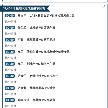
08月08日 星期六足球直播节目表
00:00
奥女甲
LASK林兹女足 VS 格拉茨风暴女足
比分直播
00:00
波兰乙
比托姆 VS 西德尔策
比分直播
00:00
芬超
塞那乔其 VS 格尼斯坦
比分直播
00:30
奥乙
圣珀尔滕 VS 奥地利维也纳青年队
比分直播
00:30
奥乙
列弗宁 VS 赫塔韦尔斯
比分直播
00:30
丹麦乙
米德法特 VS 布拉布兰
比分直播
01:00
丹麦超
桑德捷斯基 VS 维堡
比分直播
01:00
球会友谊
富勒姆 VS 水晶宫
比分直播