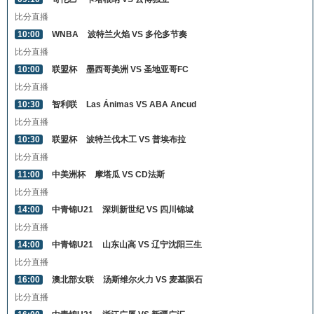
比分直播
10:00
WNBA
波特兰火焰 VS 多伦多节奏
比分直播
10:00
联盟杯
墨西哥美洲 VS 圣地亚哥FC
比分直播
10:30
智利联
Las Ánimas VS ABA Ancud
比分直播
10:30
联盟杯
波特兰伐木工 VS 普埃布拉
比分直播
11:00
中美洲杯
摩塔瓜 VS CD法斯
比分直播
14:00
中青锦U21
深圳新世纪 VS 四川锦城
比分直播
14:00
中青锦U21
山东山高 VS 辽宁沈阳三生
比分直播
16:00
澳北部女联
汤斯维尔火力 VS 麦基陨石
比分直播