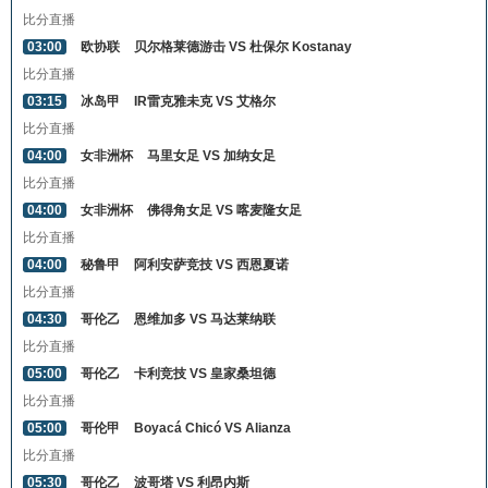
比分直播
03:00
欧协联
贝尔格莱德游击 VS 杜保尔 Kostanay
比分直播
03:15
冰岛甲
IR雷克雅未克 VS 艾格尔
比分直播
04:00
女非洲杯
马里女足 VS 加纳女足
比分直播
04:00
女非洲杯
佛得角女足 VS 喀麦隆女足
比分直播
04:00
秘鲁甲
阿利安萨竞技 VS 西恩夏诺
比分直播
04:30
哥伦乙
恩维加多 VS 马达莱纳联
比分直播
05:00
哥伦乙
卡利竞技 VS 皇家桑坦德
比分直播
05:00
哥伦甲
Boyacá Chicó VS Alianza
比分直播
05:30
哥伦乙
波哥塔 VS 利昂内斯