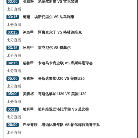
03:00
英联杯
米德尔斯堡 VS 雷克瑟姆
比分直播
03:15
葡超
埃斯托里尔 VS 法马利康
比分直播
03:15
冰岛甲
阿费查尔丁 VS 格林达维克
比分直播
03:15
冰岛甲
雷克尼尔 VS 费基尔
比分直播
04:15
秘鲁甲
卡哈马卡商业联 VS 库斯科足球会
比分直播
05:00
美青杯
哥斯达黎加U20 VS 美国U20
比分直播
05:00
美青杯
哥斯达黎加 U20 VS 美国 U20
比分直播
05:15
玻利甲
玻利维亚巴洛比学院 VS 瓜比拉
比分直播
06:00
巴圣青联
塔纳比青年队 VS 帕尔梅拉斯青年队
比分直播