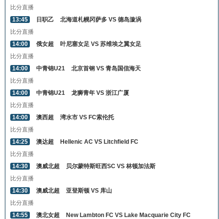
比分直播
13:45
日职乙
北海道札幌冈萨多 VS 德岛漩涡
比分直播
14:00
俄女超
叶尼塞女足 VS 苏维埃之翼女足
比分直播
14:00
中青锦U21
北京首钢 VS 青岛国信海天
比分直播
14:00
中青锦U21
龙狮青年 VS 浙江广厦
比分直播
14:00
澳西超
湾水市 VS FC索伦托
比分直播
14:25
澳达超
Hellenic AC VS Litchfield FC
比分直播
14:30
澳威北超
贝尔蒙特斯旺西SC VS 林顿加法斯
比分直播
14:30
澳威北超
亚登斯顿 VS 库山
比分直播
14:55
澳北女超
New Lambton FC VS Lake Macquarie City FC