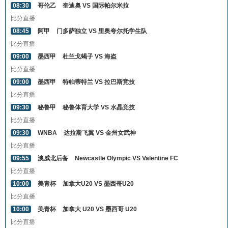
08:30
哥伦乙
奎迪奥 VS 国际帕尔米拉
比分直播
08:45
阿甲
门多萨独立 VS 里奥夸尔托学生队
比分直播
09:00
墨西甲
杜兰戈蝎子 VS 海盗
比分直播
09:00
墨西甲
特帕蒂特兰 VS 拉巴斯竞技
比分直播
09:30
秘鲁甲
秘鲁体育大学 VS 水晶竞技
比分直播
09:30
WNBA
达拉斯飞翼 VS 金州女武神
比分直播
09:55
澳威北后备
Newcastle Olympic VS Valentine FC
比分直播
10:00
美青杯
加拿大U20 VS 墨西哥U20
比分直播
10:00
美青杯
加拿大 U20 VS 墨西哥 U20
比分直播