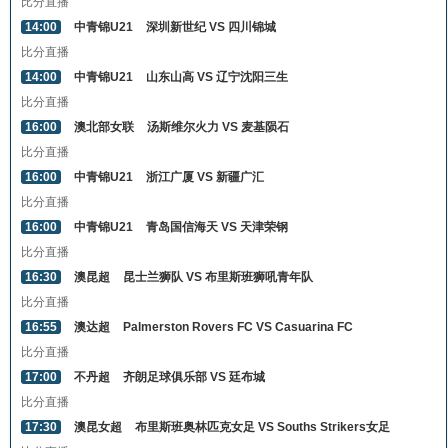
比分直播
14:00
中青锦U21
深圳新世纪 VS 四川锦城
比分直播
14:00
中青锦U21
山东山高 VS 辽宁沈阳三生
比分直播
16:00
澳北部女联
汤斯维尔火力 VS 麦基陨石
比分直播
16:00
中青锦U21
浙江广厦 VS 新疆广汇
比分直播
16:00
中青锦U21
青岛国信海天 VS 天津荣钢
比分直播
16:30
澳昆超
昆士兰狮队 VS 布里斯班狮吼青年队
比分直播
16:55
澳达超
Palmerston Rovers FC VS Casuarina FC
比分直播
17:00
不丹超
齐朗足球俱乐部 VS 廷布城
比分直播
17:30
澳昆女超
布里斯班奥林匹克女足 VS Souths Strikers女足