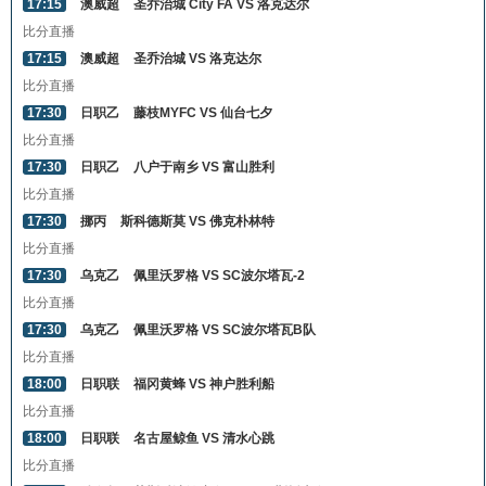
17:15
澳威超
圣乔治城 City FA VS 洛克达尔
比分直播
17:15
澳威超
圣乔治城 VS 洛克达尔
比分直播
17:30
日职乙
藤枝MYFC VS 仙台七夕
比分直播
17:30
日职乙
八户于南乡 VS 富山胜利
比分直播
17:30
挪丙
斯科德斯莫 VS 佛克朴林特
比分直播
17:30
乌克乙
佩里沃罗格 VS SC波尔塔瓦-2
比分直播
17:30
乌克乙
佩里沃罗格 VS SC波尔塔瓦B队
比分直播
18:00
日职联
福冈黄蜂 VS 神户胜利船
比分直播
18:00
日职联
名古屋鲸鱼 VS 清水心跳
比分直播