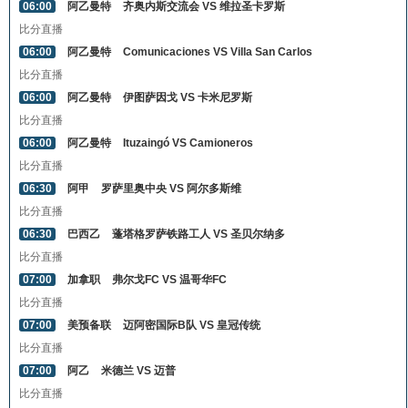
06:00
阿乙曼特
齐奥内斯交流会 VS 维拉圣卡罗斯
比分直播
06:00
阿乙曼特
Comunicaciones VS Villa San Carlos
比分直播
06:00
阿乙曼特
伊图萨因戈 VS 卡米尼罗斯
比分直播
06:00
阿乙曼特
Ituzaingó VS Camioneros
比分直播
06:30
阿甲
罗萨里奥中央 VS 阿尔多斯维
比分直播
06:30
巴西乙
蓬塔格罗萨铁路工人 VS 圣贝尔纳多
比分直播
07:00
加拿职
弗尔戈FC VS 温哥华FC
比分直播
07:00
美预备联
迈阿密国际B队 VS 皇冠传统
比分直播
07:00
阿乙
米德兰 VS 迈普
比分直播