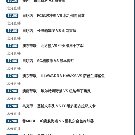
16:30
捷丙
布兰斯科 VS 赫鲁钦
比分直播
17:00
日职丙
FC琉球冲绳 VS 北九州向日葵
比分直播
17:00
日职丙
长野帕塞罗 VS 山口雷法
比分直播
17:00
澳东部联
北方熊 VS 中央海岸十字军
比分直播
17:00
日职丙
SC相模原 VS 熊本深红
比分直播
17:00
澳东部联
ILLAWARRA HAWKS VS 萨瑟兰德鲨鱼
比分直播
17:00
澳南部联
埃尔特姆野猫 VS 纽纳华丁幽灵
比分直播
17:00
乌克甲
基辅火车头 VS FC维多尼古拉耶夫卡
比分直播
17:00
菲MPBL
帕赛航海者 VS 里扎尔金色冷却器
比分直播