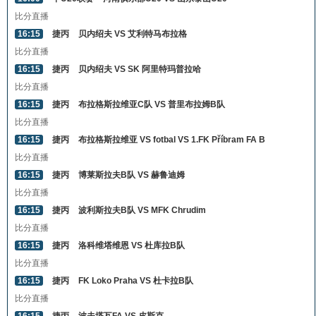
比分直播
16:15
捷丙
贝内绍夫 VS 艾利特马布拉格
比分直播
16:15
捷丙
贝内绍夫 VS SK 阿里特玛普拉哈
比分直播
16:15
捷丙
布拉格斯拉维亚C队 VS 普里布拉姆B队
比分直播
16:15
捷丙
布拉格斯拉维亚 VS fotbal VS 1.FK Příbram FA B
比分直播
16:15
捷丙
博莱斯拉夫B队 VS 赫鲁迪姆
比分直播
16:15
捷丙
波利斯拉夫B队 VS MFK Chrudim
比分直播
16:15
捷丙
洛科维塔维恩 VS 杜库拉B队
比分直播
16:15
捷丙
FK Loko Praha VS 杜卡拉B队
比分直播