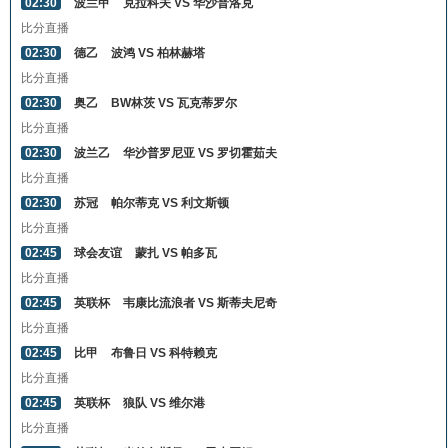
02:30
波兰甲
克拉科夫 VS 华沙普洛克
比分直播
02:30
德乙
波鸿 VS 柏林赫塔
比分直播
02:30
奥乙
BW林茨 VS 瓦克蒂罗尔
比分直播
02:30
波兰乙
华沙普罗尼亚 VS 罗切霍茹夫
比分直播
02:30
苏冠
帕尔蒂克 VS 利文斯顿
比分直播
02:45
球会友谊
蒙扎 VS 帕多瓦
比分直播
02:45
英联杯
韦康比流浪者 VS 斯蒂夫尼奇
比分直播
02:45
比甲
布鲁日 VS 科特赖克
比分直播
02:45
英联杯
狼队 VS 维尔港
比分直播