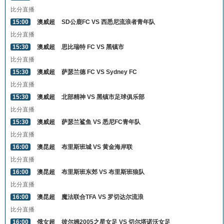
比分直播
15:00
澳威超
SD公鹿FC VS 西悉尼流浪者青年队
比分直播
15:30
澳威超
思比瑞特 FC VS 黑镇市
比分直播
15:30
澳威超
萨瑟兰德 FC VS Sydney FC
比分直播
15:30
澳威超
北部精神 VS 黑镇市足球俱乐部
比分直播
15:30
澳威超
萨瑟兰鲨鱼 VS 悉尼FC青年队
比分直播
16:00
澳昆超
布里斯班城 VS 黄金海岸联
比分直播
16:00
澳昆超
布里斯班东郊 VS 布里斯班狼队
比分直播
16:00
澳昆超
魔法联合TFA VS 罗切达尔流浪
比分直播
16:00
俄女超
彼尔姆2005之星女足 VS 切尔塔诺沃女足