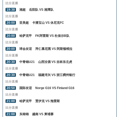
比分直播
19:38
湘超
岳阳队 VS 湘潭队
比分直播
20:00
亚美超
卡潘宝山 VS 休尼克FC
比分直播
20:00
哈萨克甲
FK阿雷斯 VS 杜保尔B队
比分直播
20:00
球会友谊
拜仁慕尼黑 VS 阿斯顿维拉
比分直播
20:30
中青锦U21
山西汾酒 VS 吉林东北虎
比分直播
20:30
中青锦U21
福建浔兴 VS 浙江稠州银行
比分直播
20:50
国际友谊
Norge G16 VS Finland G16
比分直播
21:00
哈萨克甲
贾伊克 VS 拖雷斯
比分直播
21:00
东南锦
越南 VS 柬埔寨