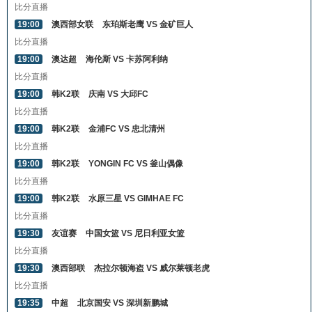
比分直播
19:00
澳西部女联
东珀斯老鹰 VS 金矿巨人
比分直播
19:00
澳达超
海伦斯 VS 卡苏阿利纳
比分直播
19:00
韩K2联
庆南 VS 大邱FC
比分直播
19:00
韩K2联
金浦FC VS 忠北清州
比分直播
19:00
韩K2联
YONGIN FC VS 釜山偶像
比分直播
19:00
韩K2联
水原三星 VS GIMHAE FC
比分直播
19:30
友谊赛
中国女篮 VS 尼日利亚女篮
比分直播
19:30
澳西部联
杰拉尔顿海盗 VS 威尔莱顿老虎
比分直播
19:35
中超
北京国安 VS 深圳新鹏城