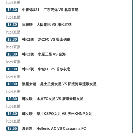
比分直播
18:30
中青锦U21
广东宏远 VS 北京首钢
比分直播
18:30
日职联
大阪钢巴 VS 浦和红钻
比分直播
18:30
韩K2联
龙仁FC VS 釜山偶像
比分直播
18:30
韩K2联
水原三星 VS 金海
比分直播
18:30
韩K2联
华城FC VS 首尔衣恋
比分直播
18:30
澳昆女超
昆士兰狮女足 VS 阳光海岸流浪女足
比分直播
18:30
韩女联
水原FC女足 VS 康津天鹅女足
比分直播
18:30
韩女联
华川KSPO女足 VS 庆州KHNP女足
比分直播
18:55
澳达超
Hellenic AC VS Casuarina FC