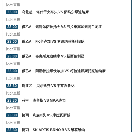
比分直播
23:00
乌兹超
塔什干火车头 VS 萨马尔罕迪纳摩
比分直播
23:00
俄乙A
索科尔萨拉托夫 VS 弗拉季高加索阿兰尼亚
比分直播
23:00
俄乙A
FK卡卢加 VS 罗迪纳莫斯科B队
比分直播
23:00
俄乙A
布良斯克迪纳摩 VS 新西伯利亚
比分直播
23:00
俄乙A
阿斯特拉罕伏尔加 VS 符拉迪沃斯托克迪纳摩
比分直播
23:30
斯亚乙
贝尔廷齐 VS 韦莱涅鲁达
比分直播
23:30
芬甲
查普斯 VS MP米克力
比分直播
23:30
捷丙
利森B队 VS 摩拉瓦新城
比分直播
23:30
捷丙
SK ARTIS BRNO B VS 维霍维纳