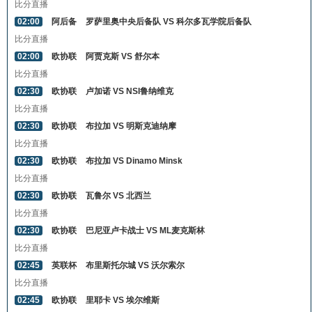
比分直播
02:00
阿后备
罗萨里奥中央后备队 VS 科尔多瓦学院后备队
比分直播
02:00
欧协联
阿贾克斯 VS 舒尔本
比分直播
02:30
欧协联
卢加诺 VS NSI鲁纳维克
比分直播
02:30
欧协联
布拉加 VS 明斯克迪纳摩
比分直播
02:30
欧协联
布拉加 VS Dinamo Minsk
比分直播
02:30
欧协联
瓦鲁尔 VS 北西兰
比分直播
02:30
欧协联
巴尼亚卢卡战士 VS ML麦克斯林
比分直播
02:45
英联杯
布里斯托尔城 VS 沃尔索尔
比分直播
02:45
欧协联
里耶卡 VS 埃尔维斯