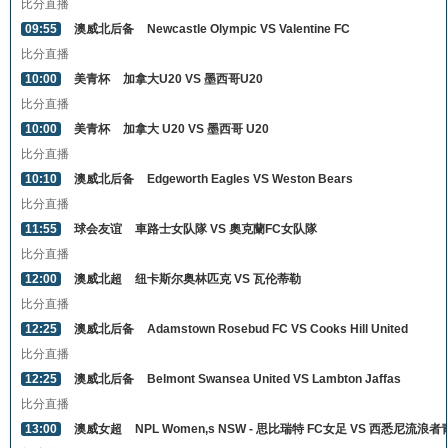
比分直播
09:55
澳威北后备
Newcastle Olympic VS Valentine FC
比分直播
10:00
美青杯
加拿大U20 VS 墨西哥U20
比分直播
10:00
美青杯
加拿大 U20 VS 墨西哥 U20
比分直播
10:10
澳威北后备
Edgeworth Eagles VS Weston Bears
比分直播
11:55
球会友谊
車路士女队隊 VS 奧克蘭FC女队隊
比分直播
12:00
澳威北超
纽卡斯尔奥林匹克 VS 瓦伦蒂勒
比分直播
12:25
澳威北后备
Adamstown Rosebud FC VS Cooks Hill United
比分直播
12:25
澳威北后备
Belmont Swansea United VS Lambton Jaffas
比分直播
13:00
澳威女超
NPL Women,s NSW - 思比瑞特 FC女足 VS 西悉尼流浪者