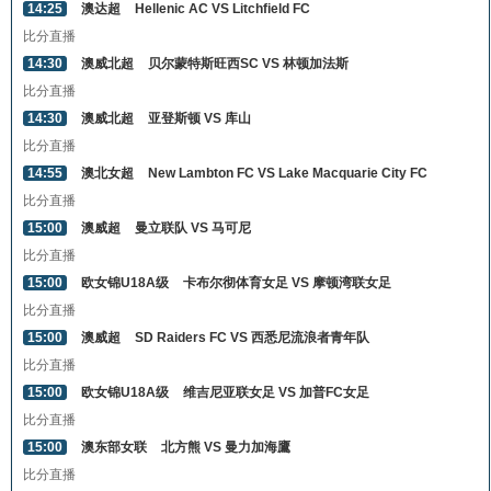
14:25
澳达超
Hellenic AC VS Litchfield FC
比分直播
14:30
澳威北超
贝尔蒙特斯旺西SC VS 林顿加法斯
比分直播
14:30
澳威北超
亚登斯顿 VS 库山
比分直播
14:55
澳北女超
New Lambton FC VS Lake Macquarie City FC
比分直播
15:00
澳威超
曼立联队 VS 马可尼
比分直播
15:00
欧女锦U18A级
卡布尔彻体育女足 VS 摩顿湾联女足
比分直播
15:00
澳威超
SD Raiders FC VS 西悉尼流浪者青年队
比分直播
15:00
欧女锦U18A级
维吉尼亚联女足 VS 加普FC女足
比分直播
15:00
澳东部女联
北方熊 VS 曼力加海鷹
比分直播