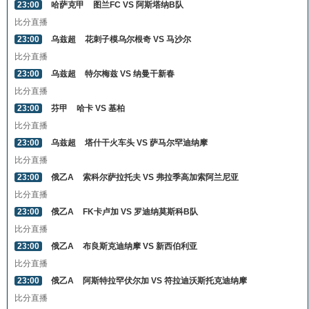
23:00
哈萨克甲
图兰FC VS 阿斯塔纳B队
比分直播
23:00
乌兹超
花刺子模乌尔根奇 VS 马沙尔
比分直播
23:00
乌兹超
特尔梅兹 VS 纳曼干新春
比分直播
23:00
芬甲
哈卡 VS 基柏
比分直播
23:00
乌兹超
塔什干火车头 VS 萨马尔罕迪纳摩
比分直播
23:00
俄乙A
索科尔萨拉托夫 VS 弗拉季高加索阿兰尼亚
比分直播
23:00
俄乙A
FK卡卢加 VS 罗迪纳莫斯科B队
比分直播
23:00
俄乙A
布良斯克迪纳摩 VS 新西伯利亚
比分直播
23:00
俄乙A
阿斯特拉罕伏尔加 VS 符拉迪沃斯托克迪纳摩
比分直播