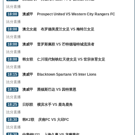
比分直播
18:00
澳威甲
Prospect United VS Western City Rangers FC
比分直播
18:00
澳北女超
布罗德美度兰女足 VS 梅特兰女足
比分直播
18:00
澳威甲
普罗斯佩联 VS 芒特德瑞特城流浪者
比分直播
18:00
韩女联
仁川现代制铁红天使女足 VS 世宗体育女足
比分直播
18:15
澳威甲
Blacktown Spartans VS Inter Lions
比分直播
18:15
澳威甲
黑镇斯巴达 VS 因特莱恩
比分直播
18:25
日职联
横滨水手 VS 鹿岛鹿角
比分直播
18:30
韩K2联
庆南FC VS 大邱FC
比分直播
18:30
中青锦U21
上海久事 VS 龙狮青年