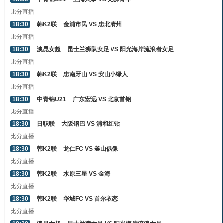
比分直播
18:30
韩K2联
金浦市民 VS 忠北清州
比分直播
18:30
澳昆女超
昆士兰狮队女足 VS 阳光海岸流浪者女足
比分直播
18:30
韩K2联
忠南牙山 VS 安山小绿人
比分直播
18:30
中青锦U21
广东宏远 VS 北京首钢
比分直播
18:30
日职联
大阪钢巴 VS 浦和红钻
比分直播
18:30
韩K2联
龙仁FC VS 釜山偶像
比分直播
18:30
韩K2联
水原三星 VS 金海
比分直播
18:30
韩K2联
华城FC VS 首尔衣恋
比分直播