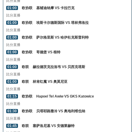
比分直播
01:00
欧协联
基辅迪纳摩 VS 卡拉巴克
比分直播
01:00
欧协联
埃斯卡尔德斯国际 VS 塔林弗洛拉
比分直播
01:00
欧协联
萨尔格里斯 VS 哈伊杜克斯普利特
比分直播
01:00
欧协联
哥德堡 VS 根特
比分直播
01:00
欧联
赫拉德茨克拉洛韦 VS 贝西克塔斯
比分直播
01:00
欧联
林肯红魔 VS 奥莫尼亚
比分直播
01:15
欧协联
Hapoel Tel Awiw VS GKS Katowice
比分直播
01:30
欧协联
贝塔耶路撒冷 VS 奥地利维也纳
比分直播
01:45
欧联
塞萨洛尼基 VS 安德莱赫特