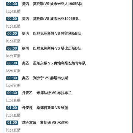
00:00
捷丙
莫托勒 VS 波希米亚人1905B队
比分直播
00:00
捷丙
莫托勒 VS 波希米亚1905B队
比分直播
00:00
捷丙
巴尼克莫斯特 VS 特普利斯B队
比分直播
00:00
捷丙
巴尼克莫斯特 VS 塔比历斯B队
比分直播
00:30
奥乙
圣珀尔滕 VS 奥地利维也纳青年队
比分直播
00:30
奥乙
列弗宁 VS 赫塔韦尔斯
比分直播
00:30
丹麦乙
米德法特 VS 布拉布兰
比分直播
01:00
丹麦超
桑德捷斯基 VS 维堡
比分直播
01:00
球会友谊
富勒姆 VS 水晶宫
比分直播