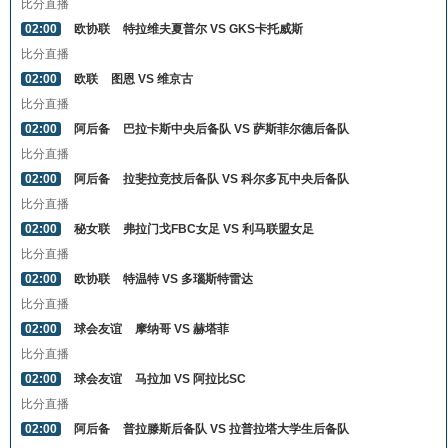
比分直播
02:00
欧协联
特拉维夫夏普尔 VS GKS卡托威斯
比分直播
02:00
欧联
图恩 VS 维京古
比分直播
02:00
阿后备
巴拉卡斯中央后备队 VS 萨斯菲尔德后备队
比分直播
02:00
阿后备
拉斐拉竞技后备队 VS 科尔多瓦中央后备队
比分直播
02:00
秘女联
弗拉门戈FBC女足 VS 利马联盟女足
比分直播
02:00
欧协联
特温特 VS 多瑙斯特雷达
比分直播
02:00
球会友谊
摩纳哥 VS 赫塔菲
比分直播
02:00
球会友谊
马拉加 VS 阿拉比SC
比分直播
02:00
阿后备
普拉滕斯后备队 VS 拉普拉塔大学生后备队