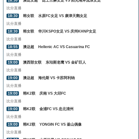
18:30
澳昆女超
昆士兰狮女足 VS 阳光海岸流浪女足
比分直播
18:30
韩女联
水原FC女足 VS 康津天鹅女足
比分直播
18:30
韩女联
华川KSPO女足 VS 庆州KHNP女足
比分直播
18:55
澳达超
Hellenic AC VS Casuarina FC
比分直播
19:00
澳西部女联
东珀斯老鹰 VS 金矿巨人
比分直播
19:00
澳达超
海伦斯 VS 卡苏阿利纳
比分直播
19:00
韩K2联
庆南 VS 大邱FC
比分直播
19:00
韩K2联
金浦FC VS 忠北清州
比分直播
19:00
韩K2联
YONGIN FC VS 釜山偶像
比分直播