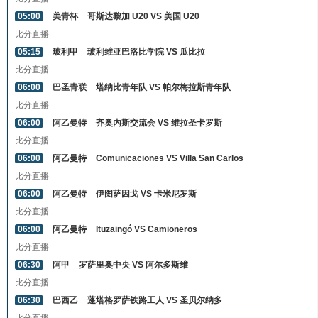
05:00
美青杯
哥斯达黎加 U20 VS 美国 U20
比分直播
05:15
玻利甲
玻利维亚巴洛比学院 VS 瓜比拉
比分直播
06:00
巴圣青联
塔纳比青年队 VS 帕尔梅拉斯青年队
比分直播
06:00
阿乙曼特
齐奥内斯交流会 VS 维拉圣卡罗斯
比分直播
06:00
阿乙曼特
Comunicaciones VS Villa San Carlos
比分直播
06:00
阿乙曼特
伊图萨因戈 VS 卡米尼罗斯
比分直播
06:00
阿乙曼特
Ituzaingó VS Camioneros
比分直播
06:30
阿甲
罗萨里奥中央 VS 阿尔多斯维
比分直播
06:30
巴西乙
蓬塔格罗萨铁路工人 VS 圣贝尔纳多