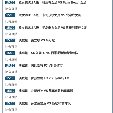
15:00
欧女锦U18A级
格兰奇女足 VS Palm Beach女足
比分直播
15:00
欧女锦U18A级
米切尔顿女足 VS 北湖联女足
比分直播
15:00
欧女锦U18A级
半岛电力女足 VS 洛根利泰柠女足
比分直播
15:00
澳威超
曼立联 VS 马可尼
比分直播
15:00
澳威超
SD公鹿FC VS 西悉尼流浪者青年队
比分直播
15:30
澳威超
思比瑞特 FC VS 黑镇市
比分直播
15:30
澳威超
萨瑟兰德 FC VS Sydney FC
比分直播
15:30
澳威超
北部精神 VS 黑镇市足球俱乐部
比分直播
15:30
澳威超
萨瑟兰鲨鱼 VS 悉尼FC青年队
比分直播